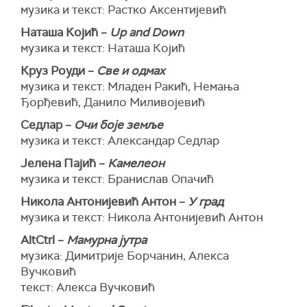
музика и текст: Растко Аксентијевић
Наташа Којић –
Up and Down
музика и текст: Наташа Којић
Круз Роуди –
Све и одмах
музика и текст: Младен Ракић, Немања
Ђорђевић, Данило Миливојевић
Седлар –
Очи боје земље
музика и текст: Александар Седлар
Јелена Пајић –
Камелеон
музика и текст: Бранислав Опачић
Никола Антонијевић Антон –
У град
музика и текст: Никола Антонијевић Антон
AltCtrl –
Мамурна јутра
музика: Димитрије Борчанин, Алекса
Вучковић
текст: Алекса Вучковић