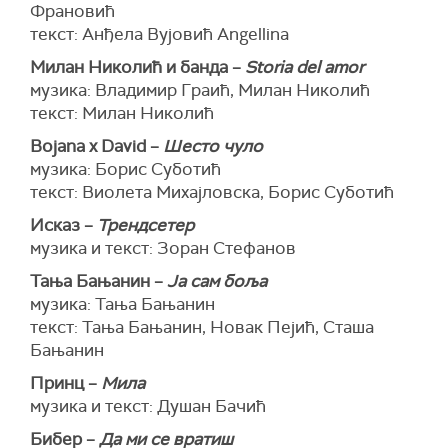
Франовић
текст: Анђела Вујовић Angellina
Милан Николић и банда –
Storia del amor
музика: Владимир Граић, Милан Николић
текст: Милан Николић
Bojana x David –
Шесто чуло
музика: Борис Суботић
текст: Виолета Михајловска, Борис Суботић
Исказ –
Трендсетер
музика и текст: Зоран Стефанов
Тања Бањанин –
Ја сам боља
музика: Тања Бањанин
текст: Тања Бањанин, Новак Пејић, Сташа
Бањанин
Принц –
Мила
музика и текст: Душан Бачић
Бибер –
Да ми се вратиш