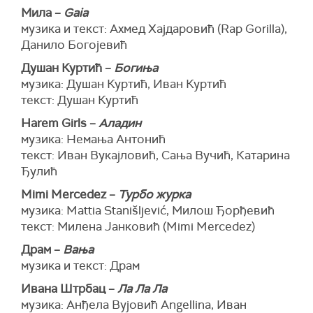
Мила –
Gaia
музика и текст: Ахмед Хајдаровић (Rap Gorilla),
Данило Богојевић
Душан Куртић –
Богиња
музика: Душан Куртић, Иван Куртић
текст: Душан Куртић
Harem Girls –
Аладин
музика: Немања Антонић
текст: Иван Вукајловић, Сања Вучић, Катарина
Ђулић
Mimi Mercedez –
Турбо журка
музика: Mattia Stanišljević, Милош Ђорђевић
текст: Милена Јанковић (Mimi Mercedez)
Драм –
Вања
музика и текст: Драм
Ивана Штрбац –
Ла Ла Ла
музика: Анђела Вујовић Angellina, Иван