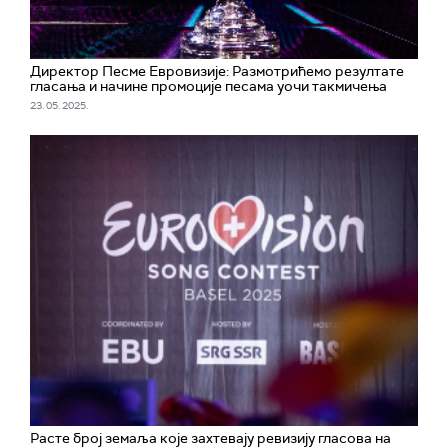
Директор Песме Евровизије: Размотрићемо резултате
гласања и начине промоције песама уочи такмичења
23. 05. 2025.
Расте број земаља које захтевају ревизију гласова на