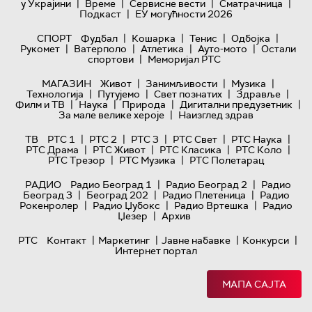
|
|
|
|
у Украјини
Време
Сервисне вести
Сматрачница
|
Подкаст
ЕУ могућности 2026
|
|
|
|
СПОРТ
Фудбал
Кошарка
Тенис
Одбојка
|
|
|
|
Рукомет
Ватерполо
Атлетика
Ауто-мото
Остали
|
спортови
Меморијал РТС
|
|
|
МАГАЗИН
Живот
Занимљивости
Музика
|
|
|
|
Технологијa
Путујемо
Свет познатих
Здравље
|
|
|
|
Филм и ТВ
Наука
Природа
Дигитални предузетник
|
За мале велике хероје
Наизглед здрав
|
|
|
|
|
ТВ
РТС 1
РТС 2
РТС 3
РТС Свет
РТС Наука
|
|
|
|
РТС Драма
РТС Живот
РТС Класика
РТС Коло
|
|
РТС Трезор
РТС Музика
РТС Полетарац
|
|
РАДИО
Радио Београд 1
Радио Београд 2
Радио
|
|
|
Београд 3
Београд 202
Радио Плетеница
Радио
|
|
|
Рокенролер
Радио Џубокс
Радио Вртешка
Радио
|
Џезер
Архив
|
|
|
|
РТС
Контакт
Маркетинг
Јавне набавке
Конкурси
Интернет портал
МАПА САЈТА