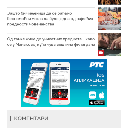
Зашто би чињеница да се рађамо
беспомоћни могла да буде једна од највећих
предности човечанства
Од танке жице до уникатних предмета – како
се у Манаковој кући чува вештина филиграна
КОМЕНТАРИ