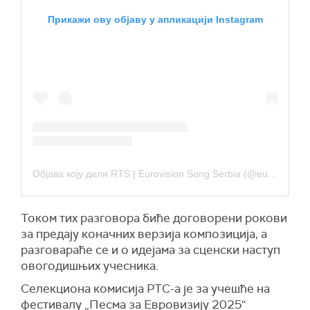
Прикажи ову објаву у апликацији Instagram
Објава коју дели RTS | Eurovision Song Serbia (@eurovisionserbia_official)
Током тих разговора биће договорени рокови
за предају коначних верзија композиција, а
разговараће се и о идејама за сценски наступ
овогодишњих учесника.
Селекциона комисија РТС-а је за учешће на
фестивалу „Песма за Евровизију 2025“