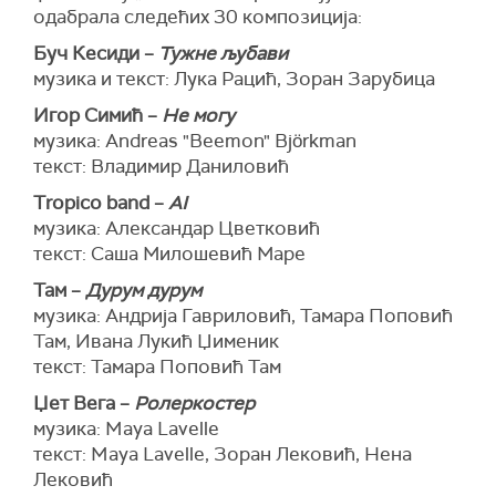
одабрала следећих 30 композиција:
Буч Кесиди –
Тужне љубави
музика и текст: Лука Рацић, Зоран Зарубица
Игор Симић –
Не могу
музика: Andreas "Beemon" Björkman
текст: Владимир Даниловић
Tropico band –
AI
музика: Александар Цветковић
текст: Саша Милошевић Маре
Там –
Дурум дурум
музика: Андрија Гавриловић, Тамара Поповић
Там, Ивана Лукић Џименик
текст: Тамара Поповић Там
Џет Вега –
Ролеркостер
музика: Maya Lavelle
текст: Maya Lavelle, Зоран Лековић, Нена
Лековић