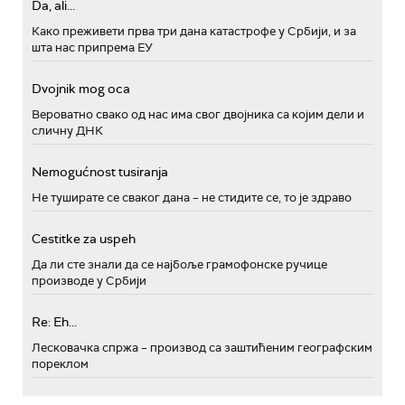
Da, ali...
Како преживети прва три дана катастрофе у Србији, и за
шта нас припрема ЕУ
Dvojnik mog oca
Вероватно свако од нас има свог двојника са којим дели и
сличну ДНК
Nemogućnost tusiranja
Не туширате се сваког дана – не стидите се, то је здраво
Cestitke za uspeh
Да ли сте знали да се најбоље грамофонске ручице
производе у Србији
Re: Eh...
Лесковачка спржа – производ са заштићеним географским
пореклом