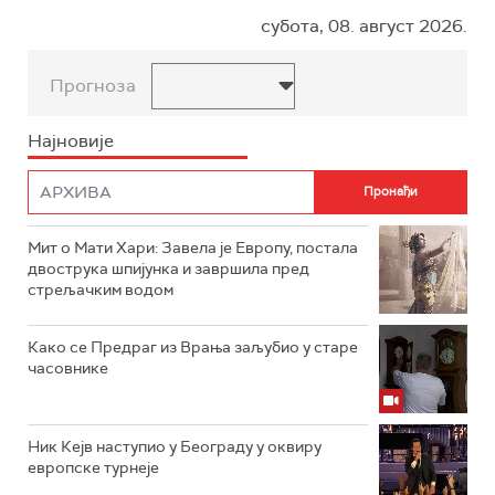
субота, 08. август 2026.
Прогноза
Најновије
Мит о Мати Хари: Завела је Европу, постала
двострука шпијунка и завршила пред
стрељачким водом
Како се Предраг из Врања заљубио у старе
часовнике
Ник Кејв наступио у Београду у оквиру
европске турнеје