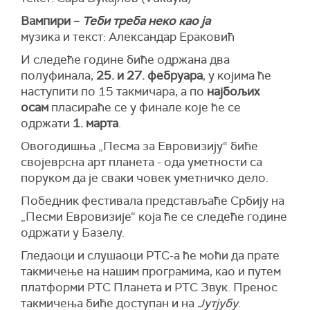
Вампири –
Теби треба неко као ја
музика и текст: Александар Ераковић
И следеће године биће одржана два
полуфинала,
25. и 27. фебруара
, у којима ће
наступити по 15 такмичара, а по
најбољих
осам
пласираће се у финале које ће се
одржати
1. марта
.
Овогодишња „Песма за Евровизију“ биће
својеврсна арт планета - ода уметности са
поруком да је сваки човек уметничко дело.
Победник фестивала представљаће Србију на
„Песми Евровизије“ која ће се следеће године
одржати у Базелу.
Гледаоци и слушаоци РТС-а ће моћи да прате
такмичење на нашим програмима, као и путем
платформи РТС Планета и РТС Звук. Пренос
такмичења биће доступан и на
Јутјубу
.