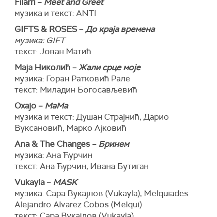
Filarri –
Meet and Greet
музика и текст: ANTI
GIFTS & ROSES –
До краја времена
музика: GIFT
текст: Јован Матић
Маја Николић –
Жали срце моје
музика: Горан Ратковић Рале
текст: Миладин Богосављевић
Охајо –
MaMa
музика и текст: Душан Страјнић, Дарио
Вуксановић, Марко Ајковић
Ana & The Changes –
Бринем
музика: Ана Ћурчин
текст: Ана Ћурчин, Ивана Бутиган
Vukayla –
MASK
музика: Сара Вукајлов (Vukayla), Melquiades
Alejandro Alvarez Cobos (Melqui)
текст: Сара Вукајлов (Vukayla)