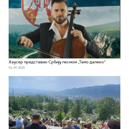
Хаусер представио Србију песмом „Тамо далеко“
01. 04. 2025.