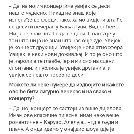
– Да, на мојим концертима увијек се деси
нешто чудесно. Никад не знаш које
изненађење сљеди, тако, хајмо видјети шта ће
се десити вечерас у Бања Луци. Видјет ћемо.
Ни ја не знам шта ће да се деси. Поанта је у
том што ни ја не знам шта нас очјекује. Увијек
је концерт друкчији. Увијек је нова атмосфера.
Увијек је неки нови доживљај. И то је оно што
је чаролија те глазбе, јер и ми смо на сцени
спонтани, и публика је увијек другачија, и
увијек се нешто посебно деси.
Можете ли неке нумере да издвојите и кажете
ово ће бити сигурно вечерас и на сваком
концерту?
– Да, мој концерт се састоји из више дијелова.
Имам ове класичне пијесме, имам неке веше
романтичне – Карузо, Алелуја… – гдје људи и
плачу. А онда идемо у онај дио шоуа гдје је