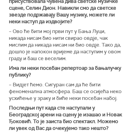
присуствовала чувена дива светске музичке
сцене, Селин Дион. Навикли смо да светске
звезде подржавају Вашу музику, можете ли
неки наступ да издвојите?
– Ово ће бити мој први пут у Бања Луци,
никада нисам био нити свирао овдје, чак
мислим да никада нисам ни био овдје. Тако да,
дошло је напокон вријеме да наступим у овом
граду и баш се веселим.
Има ли неки посебан репертоар за бањалучку
публику?
– Видјет ћемо. Сигуран сам да ће бити
феноменална атмосфера. Баш се осијећа неко
усхићење у зраку и биће неки посебан набој.
Последњи пут када сте наступали у
Београдској арени на сцену је изашао и Новак
Ђоковић. То је заиста био спектакл. Можемо
ли увек од Вас да очекујемо тако нешто?