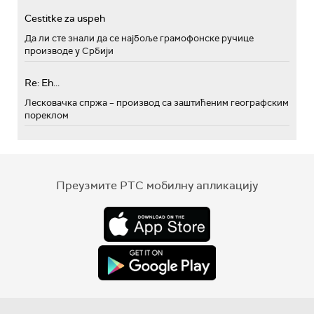
Cestitke za uspeh
Да ли сте знали да се најбоље грамофонске ручице
производе у Србији
Re: Eh...
Лесковачка спржа – производ са заштићеним географским
пореклом
Преузмите РТС мобилну апликацију