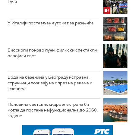
Гучи
У Италији постављен аутомат за ражњиће
Биоскопи поново пуни, филмски спектакли
освојили свет
Вода на базенима у Београду исправна,
стручњаци позивају на опрез на рекама и
језерима
Половина светских хидроелектрана би
могла да постане нефункционална до 2060.
године