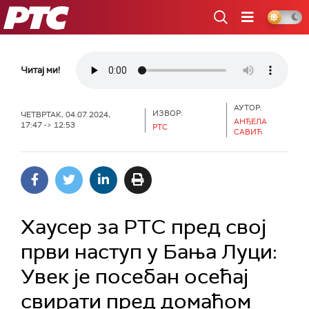
РТС
Читај ми!
АУТОР:
ИЗВОР:
ЧЕТВРТАК, 04.07.2024,
АНЂЕЛА
17:47 -> 12:53
РТС
САВИЋ
Хаусер за РТС пред свој
први наступ у Бања Луци:
Увек је посебан осећај
свирати пред домаћом