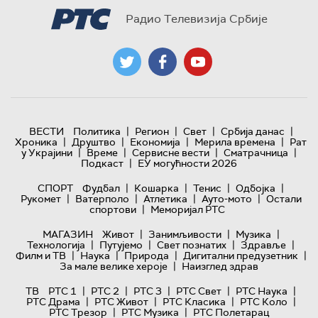
Радио Телевизија Србије
|
|
|
|
ВЕСТИ
Политика
Регион
Свет
Србија данас
|
|
|
|
Хроника
Друштво
Економија
Мерила времена
Рат
|
|
|
|
у Украјини
Време
Сервисне вести
Сматрачница
|
Подкаст
ЕУ могућности 2026
|
|
|
|
СПОРТ
Фудбал
Кошарка
Тенис
Одбојка
|
|
|
|
Рукомет
Ватерполо
Атлетика
Ауто-мото
Остали
|
спортови
Меморијал РТС
|
|
|
МАГАЗИН
Живот
Занимљивости
Музика
|
|
|
|
Технологијa
Путујемо
Свет познатих
Здравље
|
|
|
|
Филм и ТВ
Наука
Природа
Дигитални предузетник
|
За мале велике хероје
Наизглед здрав
|
|
|
|
|
ТВ
РТС 1
РТС 2
РТС 3
РТС Свет
РТС Наука
|
|
|
|
РТС Драма
РТС Живот
РТС Класика
РТС Коло
|
|
РТС Трезор
РТС Музика
РТС Полетарац