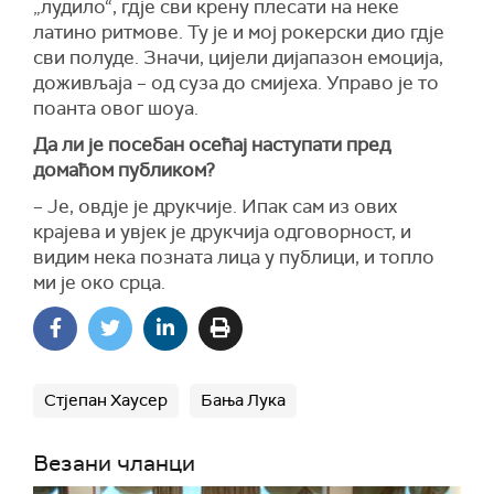
„лудило“, гдје сви крену плесати на неке
латино ритмове. Ту је и мој рокерски дио гдје
сви полуде. Значи, цијели дијапазон емоција,
доживљаја – од суза до смијеха. Управо је то
поанта овог шоуа.
Да ли је посебан осећај наступати пред
домаћом публиком?
– Је, овдје је друкчије. Ипак сам из ових
крајева и увјек је друкчија одговорност, и
видим нека позната лица у публици, и топло
ми је око срца.
Стјепан Хаусер
Бања Лука
Везани чланци