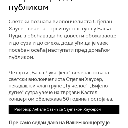
публиком
Светски познати виолончелиста Стјепан
Хаусер вечерас први пут наступа у Бања
Луци, а обећава да ће довести обожаваоце
и до суза и до смеха, додајући да је увек
посебан осећај наступати пред домаћом
публиком.
Четврти „Бања Лука фест“ вечерас отвара
светски виолончелиста Стјепан Хаусер,
некадашњи члан групе „Ту челос“. „Бијело
дугме“ сутра увече на тврђави Кастел,
концертом обележава 50 година постојања.
Разговор Анђеле Савић са Стјепаном Хаусером
Пре само седам дана на Вашем концерту је