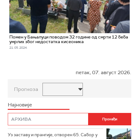
Помен у Бањалуци поводом 32 године од смрти 12 беба
умрлих због недостатка кисеоника
21. 05. 2024.
петак, 07. август 2026.
Прогноза
Најновије
Уз заставу и прангије, отворен 65. Сабор у