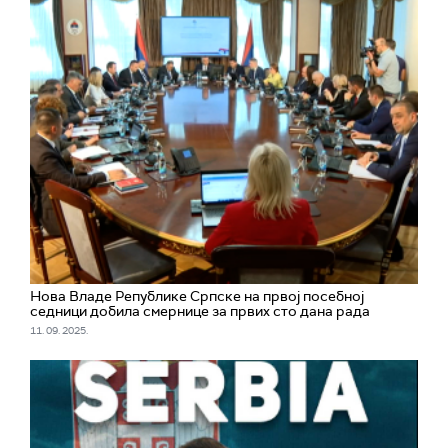
Нова Владе Републике Српске на првој посебној
седници добила смернице за првих сто дана рада
11. 09. 2025.