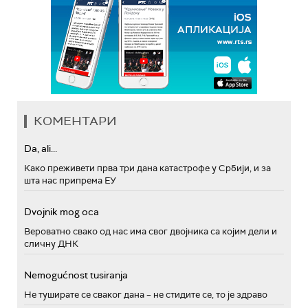
КОМЕНТАРИ
Da, ali...
Како преживети прва три дана катастрофе у Србији, и за
шта нас припрема ЕУ
Dvojnik mog oca
Вероватно свако од нас има свог двојника са којим дели и
сличну ДНК
Nemogućnost tusiranja
Не туширате се сваког дана – не стидите се, то је здраво