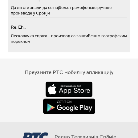
Да ли сте знали да се најбоље грамофонске ручице
производе у Србији
Re: Eh...
Лесковачка спржа – производ са заштићеним географским
пореклом
Преузмите РТС мобилну апликацију
Радио Телевизија Србије