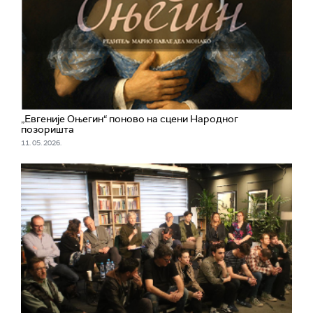
„Евгеније Оњегин“ поново на сцени Народног
позоришта
11. 05. 2026.