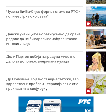
Чувени Би-Би-Сијев формат стиже на РТС –
почиње „Трка око света“
Дански ученици ће морати усмено да бране
радове да не би варали помоћу вештачке
интелигенције
Доли Партон добија награду за животно
дело за допринос американа музици
Др Половина: Гојазност није естетски, већ
здравствени проблем – терапија се не сме
прекидати на своју руку