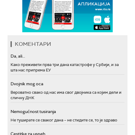
КОМЕНТАРИ
Da, ali...
Како преживети прва три дана катастрофе у Србији, и за
шта нас припрема ЕУ
Dvojnik mog oca
Вероватно свако од нас има свог двојника са којим дели и
сличну ДНК
Nemogućnost tusiranja
Не туширате се сваког дана – не стидите се, то је здраво
Cestitke za uspeh