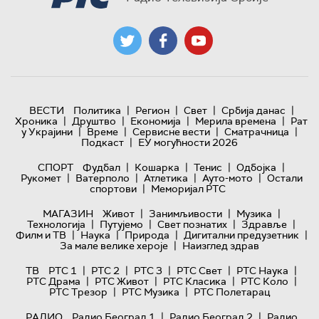
|
|
|
|
ВЕСТИ
Политика
Регион
Свет
Србија данас
|
|
|
|
Хроника
Друштво
Економија
Мерила времена
Рат
|
|
|
|
у Украјини
Време
Сервисне вести
Сматрачница
|
Подкаст
ЕУ могућности 2026
|
|
|
|
СПОРТ
Фудбал
Кошарка
Тенис
Одбојка
|
|
|
|
Рукомет
Ватерполо
Атлетика
Ауто-мото
Остали
|
спортови
Меморијал РТС
|
|
|
МАГАЗИН
Живот
Занимљивости
Музика
|
|
|
|
Технологијa
Путујемо
Свет познатих
Здравље
|
|
|
|
Филм и ТВ
Наука
Природа
Дигитални предузетник
|
За мале велике хероје
Наизглед здрав
|
|
|
|
|
ТВ
РТС 1
РТС 2
РТС 3
РТС Свет
РТС Наука
|
|
|
|
РТС Драма
РТС Живот
РТС Класика
РТС Коло
|
|
РТС Трезор
РТС Музика
РТС Полетарац
|
|
РАДИО
Радио Београд 1
Радио Београд 2
Радио