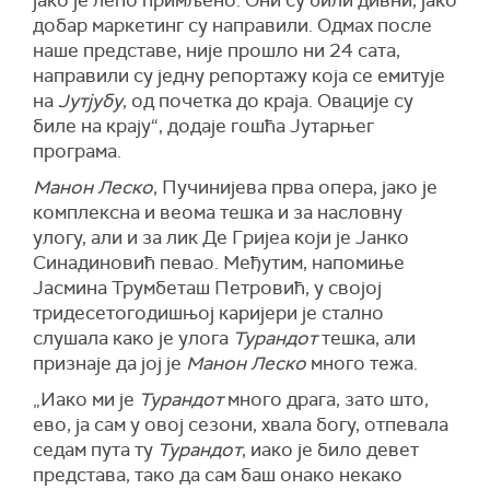
јако је лепо примљено. Они су били дивни, јако
добар маркетинг су направили. Одмах после
наше представе, није прошло ни 24 сата,
направили су једну репортажу која се емитује
на
Јутјубу
, од почетка до краја. Овације су
биле на крају“, додаје гошћа Јутарњег
програма.
Манон Леско
, Пучинијева прва опера, јако је
комплексна и веома тешка и за насловну
улогу, али и за лик Де Гријеа који је Јанко
Синадиновић певао. Међутим, напомиње
Јасмина Трумбеташ Петровић, у својој
тридесетогодишњој каријери је стално
слушала како је улога
Турандот
тешка, али
признаје да јој је
Манон Леско
много тежа.
„Иако ми је
Турандот
много драга, зато што,
ево, ја сам у овој сезони, хвала богу, отпевала
седам пута ту
Турандот
, иако је било девет
представа, тако да сам баш онако некако