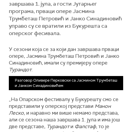
завршава 1. јула, а гости Јутарњег
програма, прваци опере Јасмина
Трумбеташ Петровић и Јанко Синадиновић
управо су се вратили из Букурешта са
оперског фесивала.
У сезони која се за који дан завршава прваци
опере, Јасмина Трумбеташ Петровић и Јанко
Синадиновић, имали су премијеру опере
Турандот
.
Разговор Оливере Перковски са Јасмином Трумбеташ
и Јанком Синадиновићем
„На Опарском фестивалу у Букурешту смо се
представили у оперској представи
Манон
Леско,
и наравно ми више немамо представа,
али се сезона наша завршава 1. јула и има још
две представе,
Турандот
и
Фалстаф
, то је