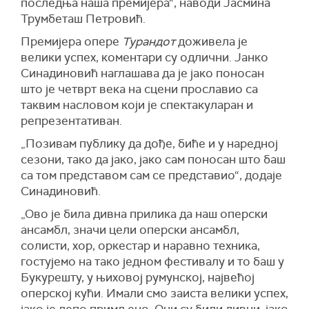
последња наша премијера“, наводи Јасмина
Трумбеташ Петровић.
Премијера опере
Турандот
доживела је
велики успех, коментари су одлични. Јанко
Синадиновић наглашава да је јако поносан
што је четврт века на сцени прославио са
таквим насловом који је спектакуларан и
репрезентативан.
„Позивам публику да дође, биће и у наредној
сезони, тако да јако, јако сам поносан што баш
са том представом сам се представио“, додаје
Синадиновић.
„Ово је била дивна прилика да наш оперски
ансамбл, значи цели оперски ансамбл,
солисти, хор, оркестар и наравно техника,
гостујемо на тако једном фестивалу и то баш у
Букурешту, у њиховој румунској, највећој
оперској кући. Имали смо заиста велики успех,