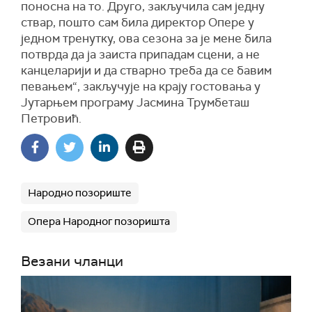
поносна на то. Друго, закључила сам једну
ствар, пошто сам била директор Опере у
једном тренутку, ова сезона за је мене била
потврда да ја заиста припадам сцени, а не
канцеларији и да стварно треба да се бавим
певањем“, закључује на крају гостовања у
Јутарњем програму Јасмина Трумбеташ
Петровић.
Народно позориште
Опера Народног позоришта
Везани чланци