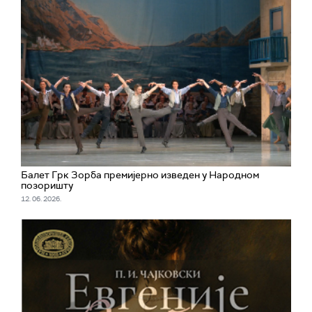
Балет Грк Зорба премијерно изведен у Народном
позоришту
12. 06. 2026.