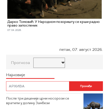
Дарко Томовић: У Народном позоришту се крши радно
право запослених
07. 04. 2026.
петак, 07. август 2026.
Прогноза
Најновије
После три деценије црни носорози се
вратили у долину Замбези