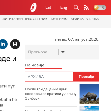
Lat
Eng
ДИГИТАЛНИ ПРЕДУЗЕТНИК
КУЛТУРНО
АРХИВА РУБРИКА
петак, 07. август 2026.
Прогноза
рде и
Најновије
ти пут.
После три деценије црни
носорози се вратили у долину
Замбези
обићи ће
на
у.