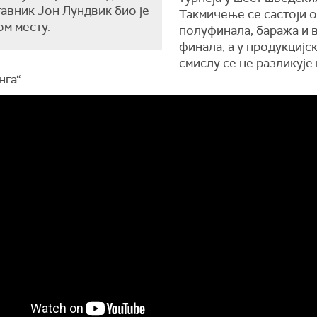
авник Јон Лундвик био је
Такмичење се састоји 
ом месту.
полуфинала, баража и 
финала, а у продукцијс
смислу се не разликује
га“.