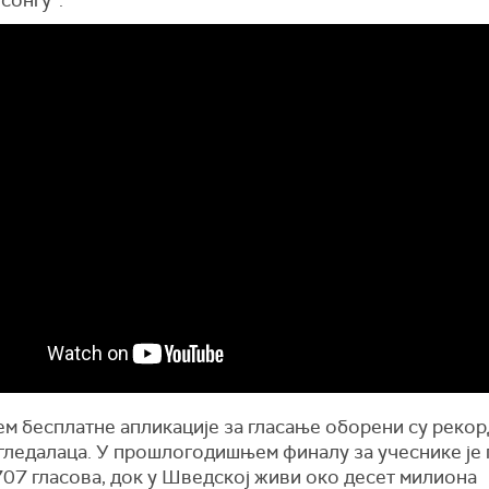
сонгу“.
м бесплатне апликације за гласање оборени су рекорд
 гледалаца. У прошлогодишњем финалу за учеснике је
707 гласова, док у Шведској живи око десет милиона