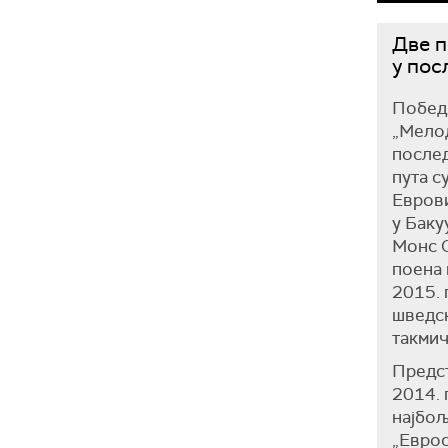
Две п
у пос
Побед
„Мелод
послед
пута с
Еврови
у Баку
Монс 
поена 
2015. 
шведск
такмич
Предс
2014. 
најбољ
„Евро