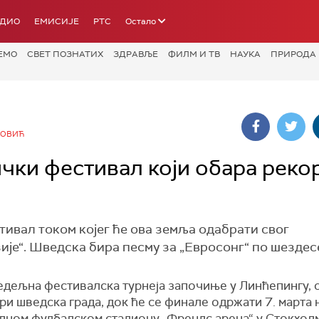
АДИО
ЕМИСИЈЕ
РТС
Остало
ЕМО
СВЕТ ПОЗНАТИХ
ЗДРАВЉЕ
ФИЛМ И ТВ
НАУКА
ПРИРОДА
НОВИЋ
чки фестивал који обара реко
ивал током којег ће ова земља одабрати свог
је“. Шведска бира песму за „Евросонг“ по шездесе
дељна фестивалска турнеја започиње у Линћепингу, 
ри шведска града, док ће се финале одржати 7. марта 
лном фудбалском стадиону „Френдс арена“ у Стокхолм