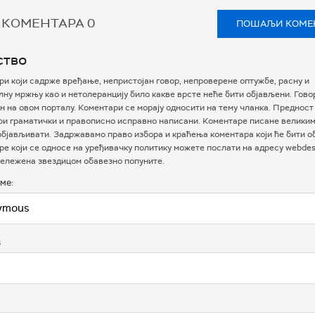
 КОМЕНТАРА
0
ПОШАЉИ КОМЕ
ство
и који садрже вређање, непристојан говор, непроверене оптужбе, расну и
ну мржњу као и нетолеранцију било какве врсте неће бити објављени. Гово
 на овом порталу. Коментари се морају односити на тему чланка. Предност
ри граматички и правописно исправно написани. Коментаре писане велики
бјављивати. Задржавамо право избора и краћења коментара који ће бити о
е који се односе на уређивачку политику можете послати на адресу webdesk
ележена звездицом обавезно попуните.
ме:
в