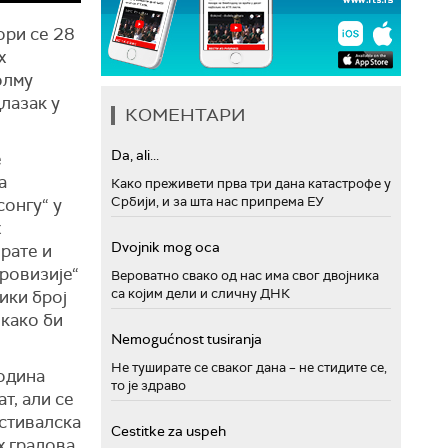
ори се 28
х
олму
лазак у
КОМЕНТАРИ
Da, ali...
е
а
Како преживети прва три дана катастрофе у
Србији, и за шта нас припрема ЕУ
онгу“ у
х
Dvojnik mog oca
рате и
ровизије“
Вероватно свако од нас има свог двојника
са којим дели и сличну ДНК
ики број
 како би
Nemogućnost tusiranja
.
Не туширате се сваког дана – не стидите се,
година
то је здраво
т, али се
естивалска
Cestitke za uspeh
х градова.