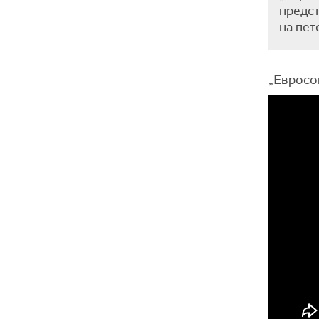
предст
на пет
„Евросон