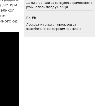
Да ли сте знали да се најбоље грамофонске
од четири
ручице производе у Србији
великог
ком
Re: Eh...
 много од
Лесковачка спржа – производ са
заштићеним географским пореклом