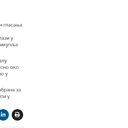
м гласања
лази у
прикупља
алу
осно око
ло у
абрана за
ти у