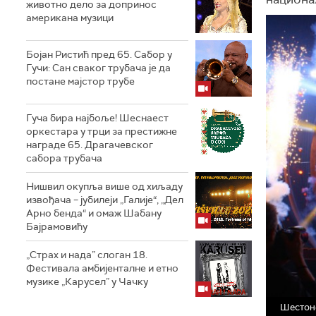
животно дело за допринос
американа музици
Бојан Ристић пред 65. Сабор у
Гучи: Сан сваког трубача је да
постане мајстор трубе
Гуча бира најбоље! Шеснаест
оркестара у трци за престижне
награде 65. Драгачевског
сабора трубача
Нишвил окупља више од хиљаду
извођача – јубилеји „Галије“, „Дел
Арно бенда“ и омаж Шабану
Бајрамовићу
„Страх и нада” слоган 18.
Фестивала амбијенталне и етно
музике „Карусел” у Чачку
Шестоне