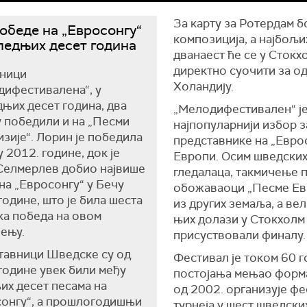
За карту за Ротердам б
обеде на „Евросонгу“
композиција, а најбољи
ледњих десет година
дванаест ће се у Стокх
директно суочити за од
ници
Холандију.
ифестивалена“, у
њих десет година, два
„Мелодифестивален“ ј
у победили и на „Песми
најпопуларнији избор з
зије“. Лорин је победила
представнике на „Еврос
у 2012. године, док је
Европи. Осим шведски
Селмерлев добио највише
гледалаца, такмичење п
на „Евросонгу“ у Бечу
обожаваоци „Песме Ев
године, што је била шеста
из других земаља, а вел
а победа на овом
њих долази у Стокхолм
ењу.
присуствовали финалу
тавници Шведске су од
Фестивал је током 60 
године увек били међу
постојања мењао форма
их десет песама на
од 2002. организује ф
сонгу“, а прошлогодишњи
турнеја у шест шведски