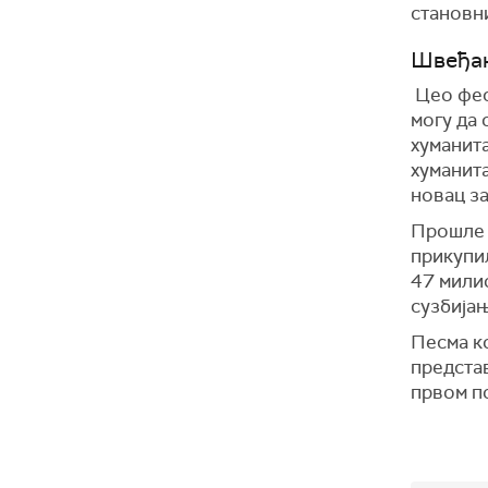
становн
Швеђан
Цео фес
могу да
хуманита
хуманита
новац за
Прошле 
прикупи
47 милио
сузбијањ
Песма ко
представ
првом по