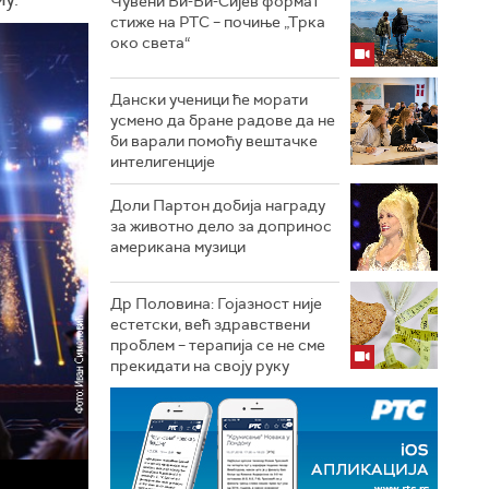
Чувени Би-Би-Сијев формат
стиже на РТС – почиње „Трка
око света“
Дански ученици ће морати
усмено да бране радове да не
би варали помоћу вештачке
интелигенције
Доли Партон добија награду
за животно дело за допринос
американа музици
Др Половина: Гојазност није
естетски, већ здравствени
проблем – терапија се не сме
прекидати на своју руку