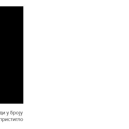
и у броју
 пристигло