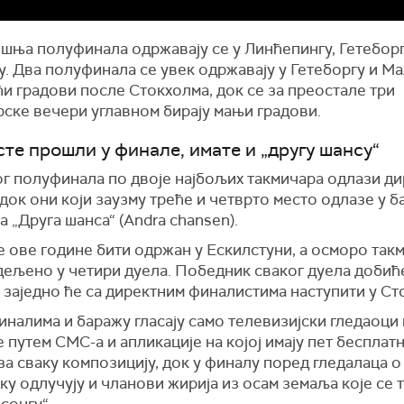
шња полуфинала одржавају се у Линћепингу, Гетеборг
. Два полуфинала се увек одржавају у Гетеборгу и Ма
ћи градови после Стокхолма, док се за преостале три
рске вечери углавном бирају мањи градови.
сте прошли у финале, имате и „другу шансу“
ог полуфинала по двоје најбољих такмичара одлази ди
док они који заузму треће и четврто место одлазе у б
а „Друга шанса“ (Andra chansen).
 ове године бити одржан у Ескилстуни, а осморо так
дељено у четири дуела. Победник сваког дуела добиће
 заједно ће са директним финалистима наступити у Ст
налима и баражу гласају само телевизијски гледаоци 
путем СМС-а и апликације на којој имају пет бесплат
за сваку композицију, док у финалу поред гледалаца о
у одлучују и чланови жирија из осам земаља које се 