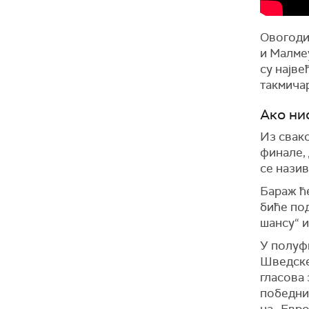
Овогоди
и Малмеу
су најве
такмича
Ако ни
Из свак
финале, 
се назив
Бараж ће
биће по
шансу“ и
У полуфи
Шведске 
гласова 
победник