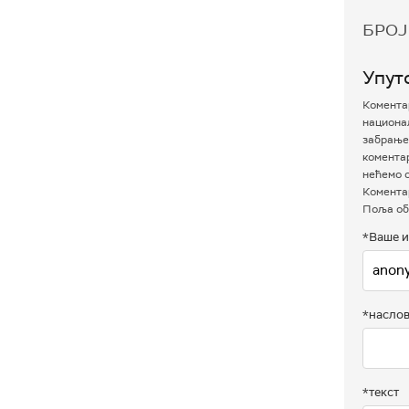
БРОЈ
Упут
Коментар
национал
забрањен
комента
нећемо о
Коментар
Поља об
*Ваше и
*насло
*текст