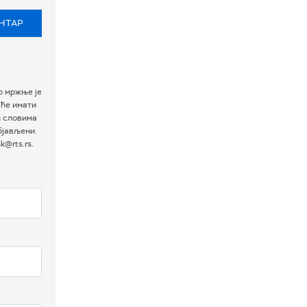
НТАР
р мржње је
 ће имати
м словима
бјављени.
@rts.rs.