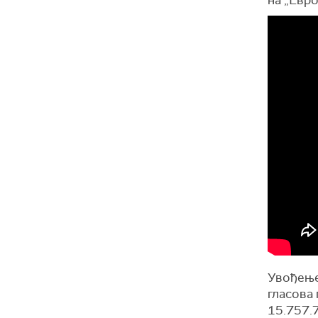
на „Евро
Увођење
гласова
15.757.