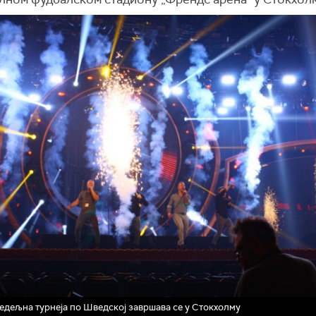
дељна турнеја по Шведској завршава се у Стокхолму