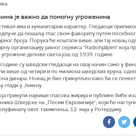
ика.
има је важно да помогну угроженима
тивал има и хуманитарни карактер. Гледаоци прилико
 одлуче да пошаљу глас свом фавориту путем посебног
рног броја. Порука ће коштати више, али тај новац од
рну организацију јавног сервиса "Radiohjälpen" која 
 угрожене делове света још од 1939. године.
године су шведски гледаоци на овај начин само у фин
ли више од четири и по милиона шведских круна, одн
на динара. Новац је био прикупљен како би се помог
у глади у Јемену.
ја прикупи највише гласова жирија и публике биће из
ника Шведске на „Песми Евровизије“, који ће наступи
луфиналу овог такмичења, 12. маја у Ротердаму.