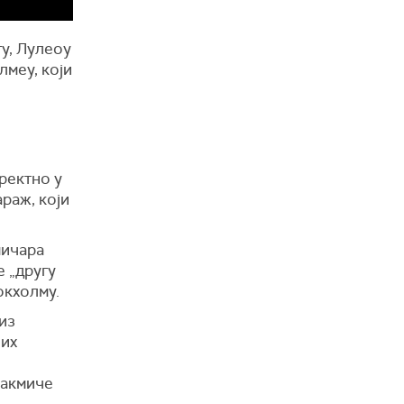
у, Лулеоу
лмеу, који
ректно у
араж, који
мичара
 „другу
окхолму.
из
них
такмиче