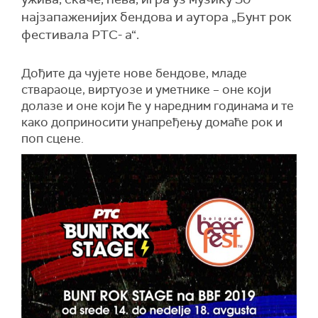
најзапаженијих бендова и аутора „Бунт рок
фестивала РТС- а“.
Дођите да чујете нове бендове, младе
ствараоце, виртуозе и уметнике – оне који
долазе и оне који ће у наредним годинама и те
како доприносити унапређењу домаће рок и
поп сцене.