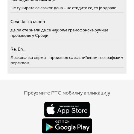
Не туширате се сваког дана – не стидите се, то је здраво
Cestitke za uspeh
Да ли сте знали да се најбоље грамофонске ручице
производе у Србији
Re: Eh...
Лесковачка спржа – производ са заштићеним географским
пореклом
Преузмите РТС мобилну апликацију