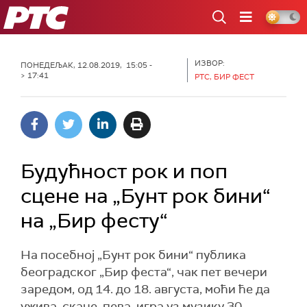
РТС
ИЗВОР:
ПОНЕДЕЉАК, 12.08.2019, 15:05 -
> 17:41
РТС, БИР ФЕСТ
Будућност рок и поп
сцене на „Бунт рок бини“
на „Бир фесту“
На посебној „Бунт рок бини“ публика
београдског „Бир феста“, чак пет вечери
заредом, од 14. до 18. августа, моћи ће да
ужива, скаче, пева, игра уз музику 30