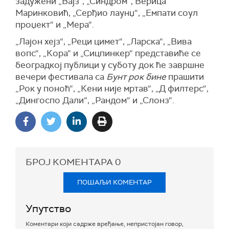
задужени „Вајз“, „Синдром“, Верица
Маринковић, „Серђио лаунџ“, „Емпати соул
проџект“ и „Мера“.
„Лајон хејз“, „Реци цимет“, „Ларска“, „Вива
вопс“, „Кора“ и „Сицпинкер“ представиће се
београдкој публици у суботу док ће завршне
вечери фестивала са
Бунт рок бине
прашити
„Рок у поноћ“, „Кени није мртав“, „Д филтерс“,
„Дингоспо Дали“, „Рандом“ и „Слонз“.
БРОЈ КОМЕНТАРА
0
ПОШАЉИ КОМЕНТАР
Упутство
Коментари који садрже вређање, непристојан говор,