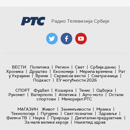
Радио Телевизија Србије
|
|
|
|
ВЕСТИ
Политика
Регион
Свет
Србија данас
|
|
|
|
Хроника
Друштво
Економија
Мерила времена
Рат
|
|
|
|
у Украјини
Време
Сервисне вести
Сматрачница
|
Подкаст
ЕУ могућности 2026
|
|
|
|
СПОРТ
Фудбал
Кошарка
Тенис
Одбојка
|
|
|
|
Рукомет
Ватерполо
Атлетика
Ауто-мото
Остали
|
спортови
Меморијал РТС
|
|
|
МАГАЗИН
Живот
Занимљивости
Музика
|
|
|
|
Технологијa
Путујемо
Свет познатих
Здравље
|
|
|
|
Филм и ТВ
Наука
Природа
Дигитални предузетник
|
За мале велике хероје
Наизглед здрав