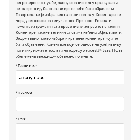
непроверене оптужбе, расну и националну мржњу као и
нетолеранцију било какве врсте неће бити објављени.
Говор мржње је забрањен на овом порталу. Коментари се
морају односити на тему чланка. Предност ће имати
коментари граматички и правописно исправно написани.
Коментаре писане великим словима нећемо објављивати.
Задржавамо право избора и краћења коментара који ће
бити објављени. Коментаре који се односе на уређивачку
политику можете послати на адресу webdesk@rts.rs. Поља
обележена звездицом обавезно попуните.
*Ваше име:
*наслов
*текст