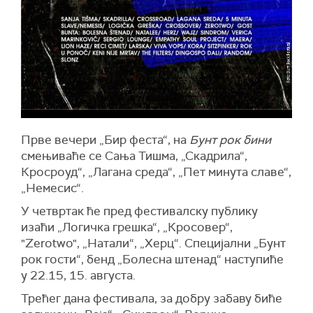
Прве вечери „Бир феста“, на
Бунт рок бини
смењиваће се Сања Тишма, „Скадрила“,
Кросроуд“, „Лагана среда“, „Пет минута славе“,
„Немесис“.
У четвртак ће пред фестивалску публику
изаћи „Логичка грешка“, „Кросовер“,
"Zerotwo", „Натали“, „Херц“. Специјални „Бунт
рок гости“, бенд „Болесна штенад“ наступиће
у 22.15, 15. августа.
Трећег дана фестивала, за добру забаву биће