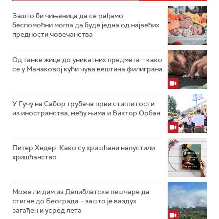
Зашто би чињеница да се рађамо
беспомоћни могла да буде једна од највећих
предности човечанства
Од танке жице до уникатних предмета – како
се у Манаковој кући чува вештина филиграна
У Гучу на Сабор трубача први стигли гости
из иностранства, међу њима и Виктор Орбан
Питер Хедер: Како су хришћани напустили
хришћанство
Може ли дим из Делиблатске пешчаре да
стигне до Београда – зашто је ваздух
загађен и усред лета