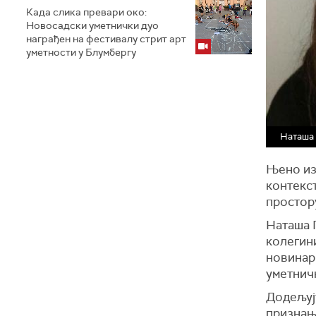
Када слика превари око:
Новосадски уметнички дуо
награђен на фестивалу стрит арт
уметности у Блумбергу
Наташа
Њено из
контекст
простору
Наташа 
колегини
новинар
уметнич
Додељуј
признање