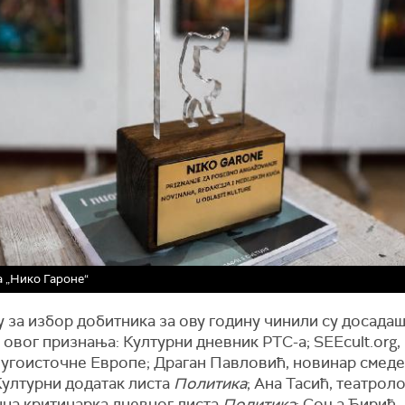
 „Нико Гароне“
у за избор добитника за ову годину чинили су досада
овог признања: Културни дневник РТС-а; SEEcult.org,
 југоисточне Европе; Драган Павловић, новинар смед
Културни додатак листа
Политика
; Ана Тасић, театрол
на критичарка дневног листа
Политика
; Соња Ћирић,