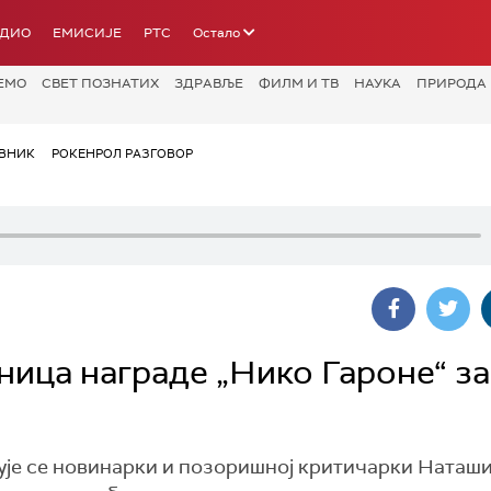
АДИО
ЕМИСИЈЕ
РТС
Остало
ЕМО
СВЕТ ПОЗНАТИХ
ЗДРАВЉЕ
ФИЛМ И ТВ
НАУКА
ПРИРОДА
ВНИК
РОКЕНРОЛ РАЗГОВОР
ица награде „Нико Гароне“ за
љује се новинарки и позоришној критичарки Наташ