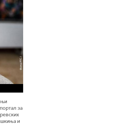
шњи
 портал за
еревских
ошкиња и