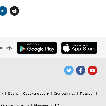
кацију
|
|
|
|
|
ни
Време
Сервисне вести
Сматрачница
Подкаст
|
Остали спортови
Меморијал РТС