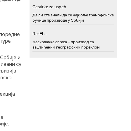
Cestitke za uspeh
Да ли сте знали да се најбоље грамофонске
ручице производе у Србији
упоредне
Re: Eh...
лтуре
Лесковачка спржа – производ са
заштићеним географским пореклом
Србије и
љивани су
евизија
евско
екција
је
ије.