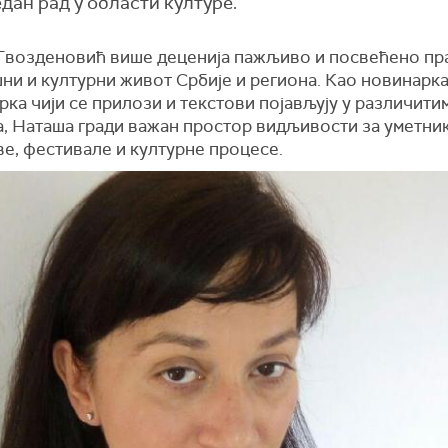
дан рад у области културе.
Гвозденовић више деценија пажљиво и посвећено пр
и и културни живот Србије и региона. Као новинарка,
рка чији се прилози и текстови појављују у различити
а, Наташа гради важан простор видљивости за уметник
е, фестивале и културне процесе.