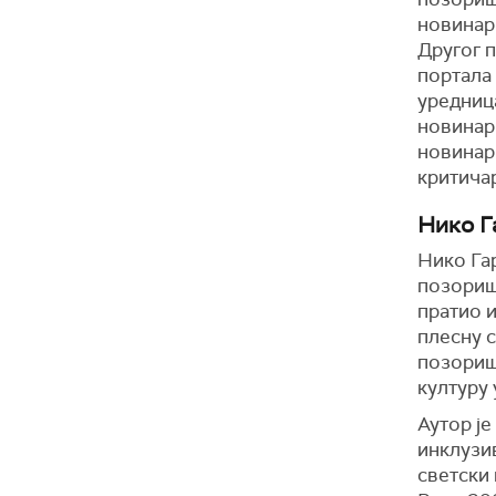
новинар
Другог 
портала
уредница
новинарк
новинар
критича
Нико Г
Нико Гар
позоришн
пратио 
плесну с
позориш
културу 
Аутор је
инклузи
светски