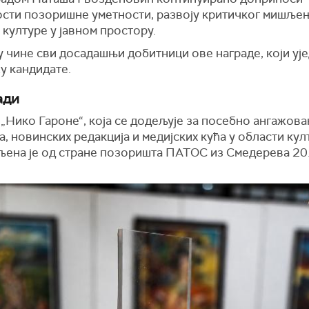
сти позоришне уметности, развоју критичког мишље
културе у јавном простору.
 чине сви досадашњи добитници ове награде, који уј
у кандидате.
ади
„Нико Гароне“, која се додељује за посебно ангажов
, новинских редакција и медијских кућа у области кул
љена је од стране позоришта ПАТОС из Смедерева 20