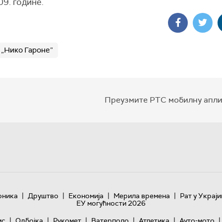
9. године.
 „Нико Гароне”
Преузмите РТС мобилну апли
|
|
|
|
оника
Друштво
Економија
Мерила времена
Рат у Украји
ЕУ могућности 2026
|
|
|
|
|
|
ис
Одбојка
Рукомет
Ватерполо
Атлетика
Ауто-мото