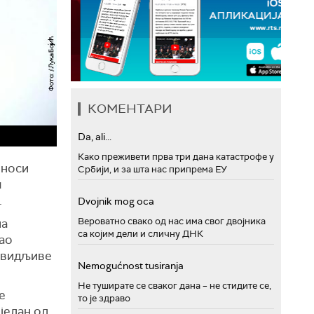
КОМЕНТАРИ
Da, ali...
Како преживети прва три дана катастрофе у
оноси
Србији, и за шта нас припрема ЕУ
м
.
Dvojnik mog oca
Вероватно свако од нас има свог двојника
на
са којим дели и сличну ДНК
као
е видљиве
Nemogućnost tusiranja
Не туширате се сваког дана – не стидите се,
е
то је здраво
један од