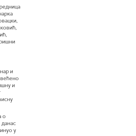
уредница
нарка
овацки,
нковић,
ић,
ришни
инар и
освећено
ишну и
г
висну
а о
 данас
инуо у