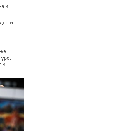
ња и
едно и
ање
туре,
14.