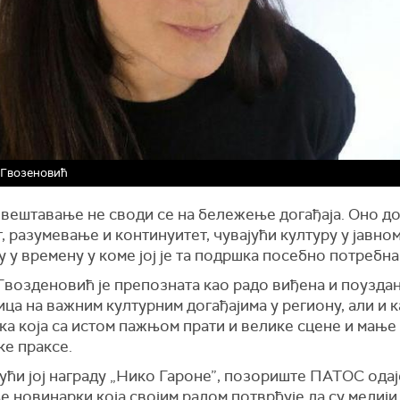
 Гвозеновић
вештавање не своди се на бележење догађаја. Оно д
, разумевање и континуитет, чувајући културу у јавно
 у времену у коме јој је та подршка посебно потребна
Гвозденовић је препозната као радо виђена и поузда
ца на важним културним догађајима у региону, али и 
ка која са истом пажњом прати и велике сцене и мањ
ке праксе.
ући јој награду „Нико Гароне”, позориште ПАТОС одај
 новинарки која својим радом потврђује да су медији 