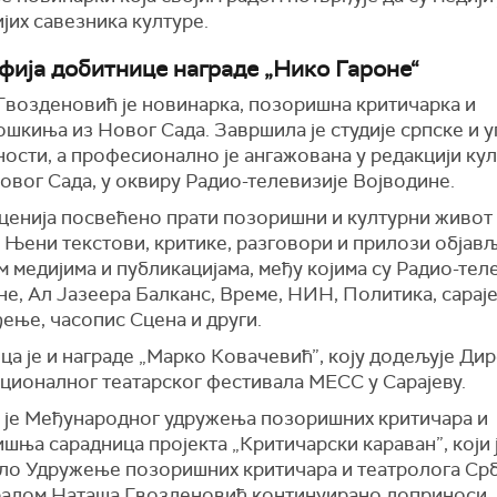
јих савезника културе.
фија добитнице награде „Нико Гароне“
Гвозденовић је новинарка, позоришна критичарка и
ошкиња из Новог Сада. Завршила је студије српске и 
ости, а професионално је ангажована у редакцији ку
овог Сада, у оквиру Радио-телевизије Војводине.
ценија посвећено прати позоришни и културни живот 
 Њени текстови, критике, разговори и прилози објав
м медијима и публикацијама, међу којима су Радио-тел
е, Ал Јазеера Балканс, Време, НИН, Политика, сарај
ење, часопис Сцена и други.
а је и награде „Марко Ковачевић”, коју додељује Дир
ционалног театарског фестивала МЕСС у Сарајеву.
 је Међународног удружења позоришних критичара и
шња сарадница пројекта „Критичарски караван”, који 
ло Удружење позоришних критичара и театролога Срб
радом Наташа Гвозденовић континуирано доприноси