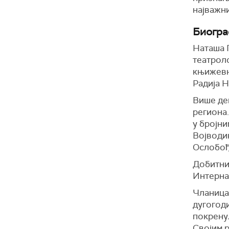
најважни
Биогра
Наташа 
театрол
књижевн
Радија Н
Више де
региона.
у бројни
Војводин
Ослобођ
Добитниц
Интерна
Чланица
дугогоди
покрену
Својим 