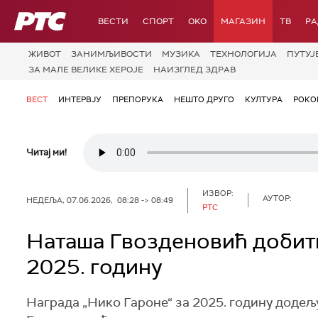
РТС
ВЕСТИ
СПОРТ
OKO
МАГАЗИН
ТВ
Р
ЖИВОТ
ЗАНИМЉИВОСТИ
МУЗИКА
ТЕХНОЛОГИЈA
ПУТУЈ
ЗА МАЛЕ ВЕЛИКЕ ХЕРОЈЕ
НАИЗГЛЕД ЗДРАВ
ВЕСТ
ИНТЕРВЈУ
ПРЕПОРУКА
НЕШТО ДРУГО
КУЛТУРА
РОКО
Читај ми!
ИЗВОР:
АУТОР:
НЕДЕЉА, 07.06.2026, 08:28 -> 08:49
РТС
Наташа Гвозденовић добитн
2025. годину
Награда „Нико Гароне“ за 2025. годину доде