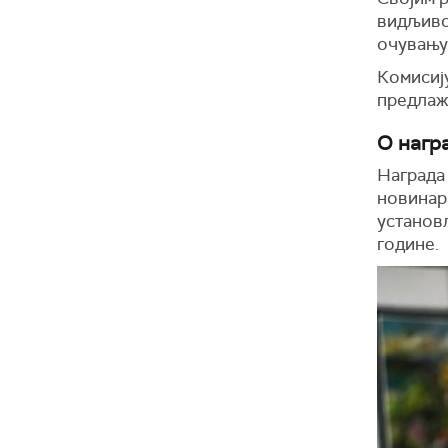
видљиво
очувању 
Комисију
предлаж
О нагр
Награда 
новинара
установ
године.