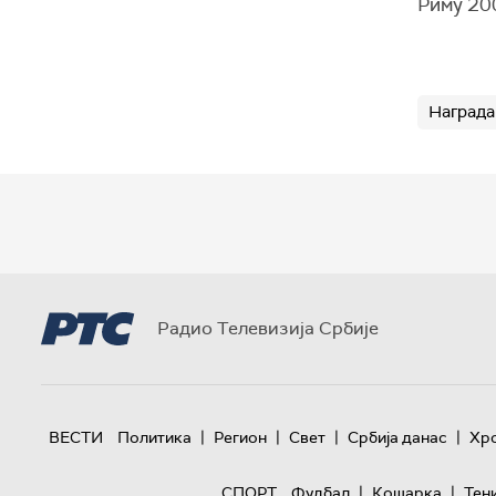
Риму 200
Награда
Радио Телевизија Србије
|
|
|
|
ВЕСТИ
Политика
Регион
Свет
Србија данас
Хр
|
|
СПОРТ
Фудбал
Кошарка
Тен