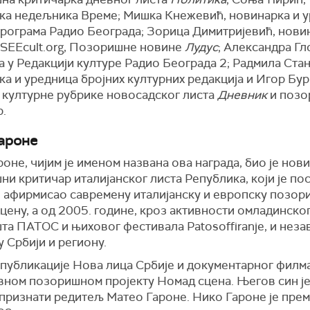
ка недељника Време; Мишка Кнежевић, новинарка и 
програма Радио Београда; Зорица Димитријевић, нови
 SEEcult.org, Позоришне новине
Лудус
; Александра Гл
 у Редакцији културе Радио Београда 2; Радмила Ста
а и уредница бројних културних редакција и Игор Бур
 културне рубрике новосадског листа
Дневник
и позо
р.
ароне
оне, чијим је именом названа ова награда, био је нов
и критичар италијанског листа Република, који је п
и афирмисао савремену италијанску и европску позор
цену, а од 2005. године, кроз активности омладинско
та ПАТОС и њиховог фестивала Patosoffiranje, и неза
у Србији и региону.
 публикације Нова лица Србије и документарног филм
вном позоришном пројекту Номад сцена. Његов син је
 признати редитељ Матео Гароне. Нико Гароне је прем