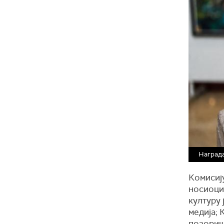
Награда
Комисиј
носиоци 
културу
медија; 
позориш