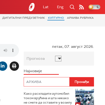
Lat
Eng
ДИГИТАЛНИ ПРЕДУЗЕТНИК
КУЛТУРНО
АРХИВА РУБРИКА
петак, 07. август 2026.
Прогноза
Најновије
Како расхладити аутомобил
током врућина и шта никако
и
не смете да оставите у возилу