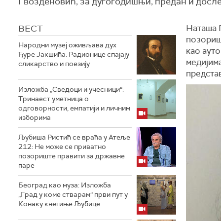
Гвозденовић, за дугогодишњи, предан и досле
ВЕСТ
Наташа 
позоришн
Народни музеј оживљава дух
као ауто
Ђуре Јакшића: Радионице спајају
медијим
сликарство и поезију
представ
Изложба „Сведоци и учесници“:
Тринаест уметница о
одговорности, емпатији и личним
изборима
Љубиша Ристић се враћа у Атеље
212: Не може се приватно
позориште правити за државне
паре
Београд као муза: Изложба
„Град у коме стварам“ први пут у
Конаку кнегиње Љубице