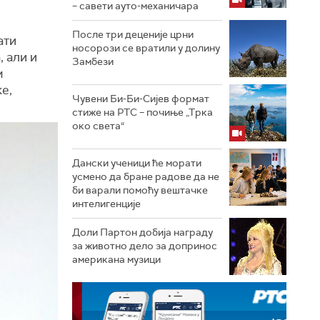
– савети ауто-механичара
После три деценије црни
ати
носорози се вратили у долину
 али и
Замбези
м
е,
Чувени Би-Би-Сијев формат
стиже на РТС – почиње „Трка
око света“
Дански ученици ће морати
усмено да бране радове да не
би варали помоћу вештачке
интелигенције
Доли Партон добија награду
за животно дело за допринос
американа музици