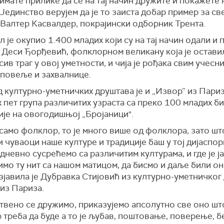
имате прилике да се на тај начин дружите и покажете
 Јединство верујем да је то заиста добар пример за све
 Валтер Касвалдер, покрајински одборник Трента.
 је окупио 1.400 младих који су на тај начин одали и 
 Деси Ђорђевић, фолклорном великану која је остави
ив траг у овој уметности, и чија је рођака свим учесн
 повеље и захвалнице.
 културно-уметничких друштава је и „Извор” из Париза
х пет група различитих узраста са преко 100 младих б
ије на овогодишњој „Бројаници".
 само фолклор, то је много више од фолклора, зато шт
 чуваоци наше културе и традиције баш у тој дијаспори
дневно сусрећемо са различитим културама, и где је ј
мо ту нит са нашом матицом, да бисмо и даље били о
изјавила је Дубравка Стијовић из културно-уметничког
из Париза.
твено се дружимо, приказујемо апсолутно све оно шт
треба да буде а то је љубав, поштовање, поверење, б