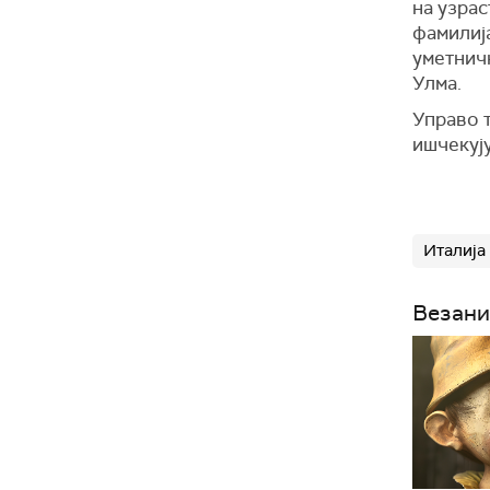
на узрас
фамилија
уметничк
Улма.
Управо т
ишчекују
Италија
Везани