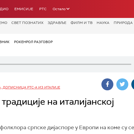
АДИО
ЕМИСИЈЕ
РТС
Остало
ЕМО
СВЕТ ПОЗНАТИХ
ЗДРАВЉЕ
ФИЛМ И ТВ
НАУКА
ПРИРОДА
ВНИК
РОКЕНРОЛ РАЗГОВОР
, ДОПИСНИЦА РТС-А ИЗ ИТАЛИЈЕ
традиције на италијанској
фолклора српске дијаспоре у Европи на коме су с