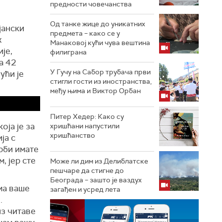
предности човечанства
Од танке жице до уникатних
јански
предмета – како се у
х
Манаковој кући чува вештина
је,
филиграна
а 42
У Гучу на Сабор трубача први
ући је
стигли гости из иностранства,
међу њима и Виктор Орбан
Питер Хедер: Како су
оја је за
хришћани напустили
хришћанство
ја с
Срби имате
, јер сте
Може ли дим из Делиблатске
пешчаре да стигне до
Београда – зашто је ваздух
ма ваше
загађен и усред лета
.
из читаве