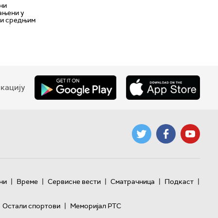
ни
ањени у
 и средњим
кацију
|
|
|
|
|
ни
Време
Сервисне вести
Сматрачница
Подкаст
|
Остали спортови
Меморијал РТС