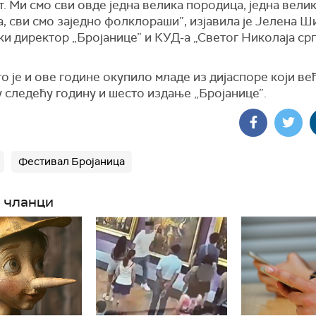
т. Ми смо сви овде једна велика породица, једна вели
, сви смо заједно фолклораши”, изјавила је Јелена 
и директор „Бројанице” и КУД-а „Светог Николаја срп
о је и ове године окупило младе из дијаспоре који ве
 следећу годину и шесто издање „Бројанице”.
Фестивал Бројаница
 чланци