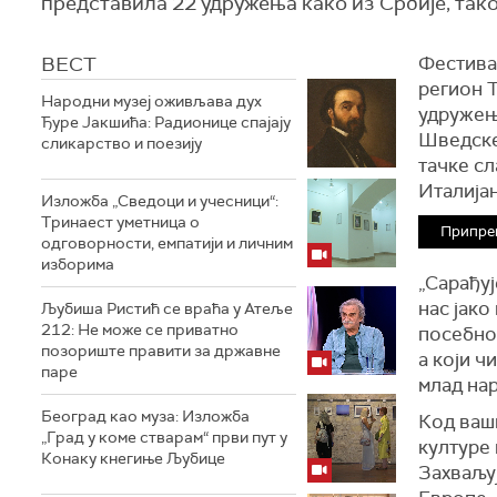
представила 22 удружења како из Србије, так
ВЕСТ
Фестивал
регион 
Народни музеј оживљава дух
удружења
Ђуре Јакшића: Радионице спајају
Шведске,
сликарство и поезију
тачке сл
Италија
Изложба „Сведоци и учесници“:
Тринаест уметница о
Припре
одговорности, емпатији и личним
изборима
„Сарађуј
нас јако
Љубиша Ристић се враћа у Атеље
212: Не може се приватно
посебном
позориште правити за државне
а који ч
паре
млад нар
Београд као муза: Изложба
Код ваши
„Град у коме стварам“ први пут у
културе 
Конаку кнегиње Љубице
Захваљуј