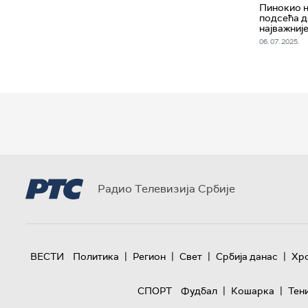
Пинокио н
подсећа д
најважније
06. 07. 2025.
Радио Телевизија Србије
|
|
|
|
ВЕСТИ
Политика
Регион
Свет
Србија данас
Хр
|
|
СПОРТ
Фудбал
Кошарка
Тен