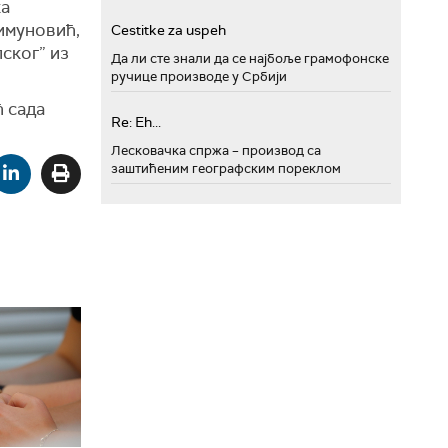
ка
Шимуновић,
Cestitke za uspeh
ског” из
Да ли сте знали да се најбоље грамофонске
ручице производе у Србији
ћ сада
Re: Eh...
Лесковачка спржа – производ са
заштићеним географским пореклом