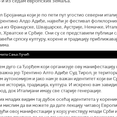
о и из седам европских земаља.
 Бројаница који је по пети пут угостио северни итали
Трентино Алдо Адиђе, највећи је фестивал фолклорни
 из Француске, Швајцарске, Аустрије, Немачке, Итали
 Хрватске и Србије. Они су се представили публици с
авећи српску културу, корене и традицију приближавај
нима.
мила Сања Лучић
ем дуго са Ђорђем који организује ову манифестацију к
 важна јер Трентино Алто Адиђе Суд Тирол, је територи
 аутономијом и јако нам је важан идентитет који ви 
ине историја, традиција, култура. И искрено вам завидим
од, док Италијани имају све старије генерације.
х младих видим тај дубок осећај идентитета у корени
и мислим да ви можете да дате лекцију читавој Европи
ући овој манифестацији у којој учествују млади Срби 