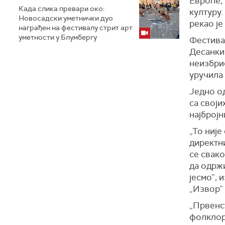
Европе, 
Када слика превари око:
културу.
Новосадски уметнички дуо
рекао је
награђен на фестивалу стрит арт
уметности у Блумбергу
Фестивал
Десанки
неизбрис
уручила
Једно од
са своји
најбројн
„То није
директни
се свако
да одржи
јесмо”, 
„Извор” 
„Првенс
фолклор 