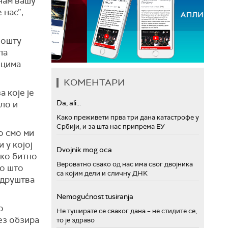
 нам вашу
 нас”,
пошту
ла
ицима
КОМЕНТАРИ
 које је
Da, ali...
ило и
Како преживети прва три дана катастрофе у
Србији, и за шта нас припрема ЕУ
о смо ми
 у којој
Dvojnik mog oca
ако битно
Вероватно свако од нас има свог двојника
но што
са којим дели и сличну ДНК
 друштва
Nemogućnost tusiranja
о
Не туширате се сваког дана – не стидите се,
ез обзира
то је здраво