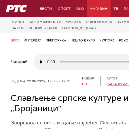
РТС
ВЕСТИ
СПОРТ
OKO
МАГАЗИН
ТВ
Р
ЖИВОТ
ЗАНИМЉИВОСТИ
МУЗИКА
ТЕХНОЛОГИЈA
ПУТУЈ
ЗА МАЛЕ ВЕЛИКЕ ХЕРОЈЕ
НАИЗГЛЕД ЗДРАВ
ВЕСТ
ИНТЕРВЈУ
ПРЕПОРУКА
НЕШТО ДРУГО
КУЛТУРА
РОКО
Читај ми!
ИЗВОР:
АУТОР:
НЕДЕЉА, 22.06.2025, 12:30 -> 12:30
РТС
САЊА ЛУЧИЋ
Слављење српске културе и 
„Бројаници"
Завршава се пето издање највећег Фестивала 