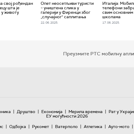
а свој рођендан
Опет неосетљиви туристи
Италија: Мобил
ецу шта је
– уништена слика у
телефони забр
 у животу
галерији у Фиренци због
свим основним
„случајног" саплитања
школама
22. 06. 2025.
17. 06. 2025.
Преузмите РТС мобилну апли
|
|
|
|
оника
Друштво
Економија
Мерила времена
Рат у Украји
ЕУ могућности 2026
|
|
|
|
|
|
ис
Одбојка
Рукомет
Ватерполо
Атлетика
Ауто-мото