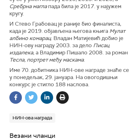
Сребрна магла
пада била је 2017. у најужем
кругу.
И Стево Грабовац је раније био финалиста,
када је 2019. објављена његова књига
Мулат
албино комарац
. Владан Матијевић добио је
НИН-ову награду 2003. за дело
Писац
издалека
, а Владимир Пишало 2008. за роман
Тесла, портрет међу маскама
.
Име 70. добитника НИН-ове награде знаће се
у понедељак, 29. јануара. На овогодишњи
конкурс је стигло 188 наслова.
НИН-ова награда
Везани чланци