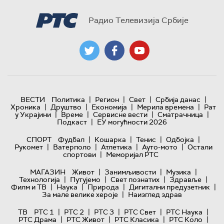
Радио Телевизија Србије
|
|
|
|
ВЕСТИ
Политика
Регион
Свет
Србија данас
|
|
|
|
Хроника
Друштво
Економија
Мерила времена
Рат
|
|
|
|
у Украјини
Време
Сервисне вести
Сматрачница
|
Подкаст
ЕУ могућности 2026
|
|
|
|
СПОРТ
Фудбал
Кошарка
Тенис
Одбојка
|
|
|
|
Рукомет
Ватерполо
Атлетика
Ауто-мото
Остали
|
спортови
Меморијал РТС
|
|
|
МАГАЗИН
Живот
Занимљивости
Музика
|
|
|
|
Технологијa
Путујемо
Свет познатих
Здравље
|
|
|
|
Филм и ТВ
Наука
Природа
Дигитални предузетник
|
За мале велике хероје
Наизглед здрав
|
|
|
|
|
ТВ
РТС 1
РТС 2
РТС 3
РТС Свет
РТС Наука
|
|
|
|
РТС Драма
РТС Живот
РТС Класика
РТС Коло