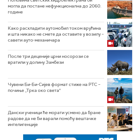
могла да постане нефункционална до 2060.
године
Како расхладити аутомобил током врућина
и шта никако не смете да оставите у возилу –
савети ауто-механичара
После три деценије црни носорози се
вратили у долину Замбези
Чувени Би-Би-Сијев формат стиже на РТС –
почиње „Трка око света“
Дански ученици ће морати усмено да бране
радове да не би варали помоћу вештачке
интелигенције