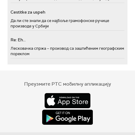
Cestitke za uspeh
Да ли сте знали да се најбоље грамофонске ручице
производе у Србији
Re: Eh...
Лесковачка спржа – производ са заштићеним географским
пореклом
Преузмите РТС мобилну апликацију