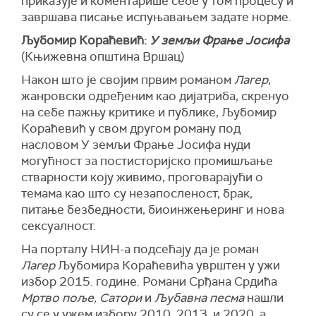
приказује и коментарише себе у том процесу и
завршава писање испуњавањем задате норме.
Љубомир Кораћевић:
У земљи Фрање Јосифа
(Књижевна општина Вршац)
Након што је својим првим романом
Лагер
,
жанровски одређеним као дијатриба, скренуо
на себе пажњу критике и публике, Љубомир
Кораћевић у свом другом роману под
насловом У земљи Фрање Јосифа нуди
могућност за постисторијско промишљање
стварности коју живимо, проговарајући о
темама као што су незапосленост, брак,
питање безбедности, биоинжењеринг и нова
сексуалност.
На порталу НИН-а подсећају да је роман
Лагер
Љубомира Кораћевића уврштен у ужи
избор 2015. године. Романи Срђана Срдића
Мртво поље, Сатори
и
Љубавна песма
нашли
су се у ужем избору 2010, 2013. и 2020, а