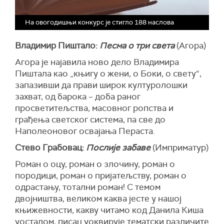
На овогодишњи конкурс је стигло 188 наслова
Владимир Пиштало:
Песма о три света
(Агора)
Агора је најавила ново дело Владимира
Пиштала као „књигу о жени, о Боки, о свету“,
запазивши да прави широк културолошки
захват, од барока – доба раног
просветитељства, масовног ропства и
грађења светског система, па све до
Наполеоновог освајања Пераста.
Стево Грабовац:
Послије забаве
(Имприматур)
Роман о оцу, роман о злочину, роман о
породици, роман о пријатељству, роман о
одрастању, тотални роман! С темом
двојништва, великом каква јесте у нашој
књижевности, какву читамо код Данила Киша
уосталом, писац уоквирује тематски различите