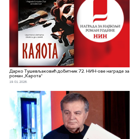
Дарко Тушевљаковић добитник 72. НИН-ове награде за
роман „Карота"
19. 01. 2026.