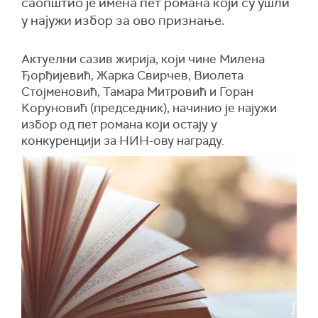
саопштио је имена пет романа који су ушли
у најужи избор за ово признање.
Актуелни сазив жирија, који чине Милена
Ђорђијевић, Жарка Свирчев, Виолета
Стојменовић, Тамара Митровић и Горан
Коруновић (председник), начинио је најужи
избор од пет романа који остају у
конкуренцији за НИН-ову награду.