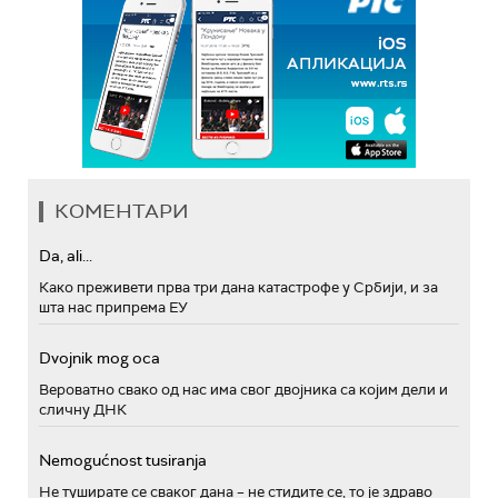
КОМЕНТАРИ
Da, ali...
Како преживети прва три дана катастрофе у Србији, и за
шта нас припрема ЕУ
Dvojnik mog oca
Вероватно свако од нас има свог двојника са којим дели и
сличну ДНК
Nemogućnost tusiranja
Не туширате се сваког дана – не стидите се, то је здраво