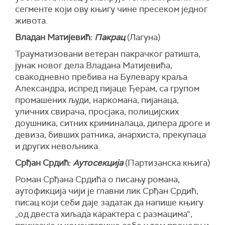
сегменте који ову књигу чине пресеком једног
живота.
Владан Матијевић:
Пакрац
(Лагуна)
Трауматизовани ветеран пакрачког ратишта,
јунак новог дела Владана Матијевића,
свакодневно пребива на Булевару краља
Александра, испред пијаце Ђерам, са групом
промашених људи, наркомана, пијанаца,
уличних свирача, просјака, полицијских
доушника, ситних криминалаца, дилера дроге и
девиза, бивших ратника, анархиста, прекупаца
и других невољника.
Срђан Срдић:
Аутосекција
(Партизанска књига)
Роман Срђана Срдића о писању романа,
аутофикција чији је главни лик Срђан Срдић,
писац који себи даје задатак да напише књигу
„од двеста хиљада карактера с размацима“,