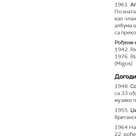
1961.
Ал
Позната 
као члан
албума 
са преко
Рођени 
1942. Ri
1976. Bl
(Migos)
Догодил
1948.
Co
са 33 об
музике п
1955.
Џи
британск
1964.Нак
22. рођ