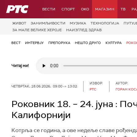
РТС
ВЕСТИ
СПОРТ
OKO
МАГАЗИН
ТВ
Р
ЖИВОТ
ЗАНИМЉИВОСТИ
МУЗИКА
ТЕХНОЛОГИЈA
ПУТУЈ
ЗА МАЛЕ ВЕЛИКЕ ХЕРОЈЕ
НАИЗГЛЕД ЗДРАВ
ВЕСТ
ИНТЕРВЈУ
ПРЕПОРУКА
НЕШТО ДРУГО
КУЛТУРА
РОКО
Читај ми!
ИЗВОР:
АУТОР:
ЧЕТВРТАК, 18.06.2026, 09:00 -> 13:02
РТС
ГОРАН КО
Роковник 18. – 24. јуна : П
Калифорнији
Котрља се година, а ове недеље славе рођенда