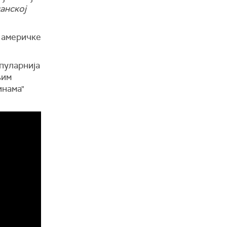
анској
 америчке
пуларнија
њим
инама"