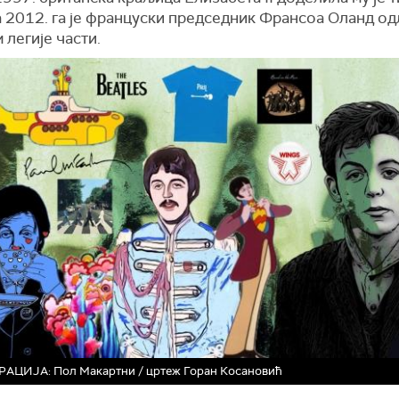
 а 2012. га је француски председник Франсоа Оланд о
легије части.
АЦИЈА: Пол Макартни / цртеж Горан Косановић