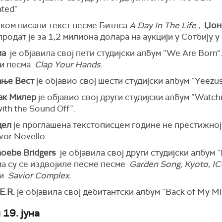
ated”
уком писани текст песме Битлса
A Day In The Life
,
Џон
родат је за 1,2 милиона долара на аукцији у Сотбију у
иа
је објавила свој пети студијски албум ”We Are Born“
зи песма
Clap Your Hands
.
ање Вест
је објавио свој шести студијски албум ”Yeezus
к Милер
је објавио свој други студијски албум ”Watch
ith the Sound Off”.
дел
је проглашена текстописцем године не престижно
vor Novello.
oebe Bridgers
је објавила свој други студијски албум ”
ма су се издвојиле песме песме
Garden Song, Kyoto, IC
и
Savior Complex.
E.R.
је објавила свој дебитантски албум ”Back of My Mi
19. јуна