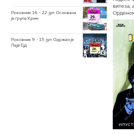
витеза,
Орденом 
Роковник 16. - 22. јул: Основана
је група Крим
Роковник 9. - 15. јул: Oдржан је
Лајв Ејд
ИЛУСТР