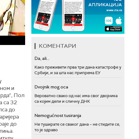
КОМЕНТАРИ
Da, ali...
Како преживети прва три дана катастрофе у
Србији, и за шта нас припрема ЕУ
у
Dvojnik mog oca
ном и
орда“, Пол
Вероватно свако од нас има свог двојника
са којим дели и сличну ДНК
а са 32
лса до
Nemogućnost tusiranja
аријера
раје до
Не туширате се сваког дана – не стидите се,
то је здраво
отиња.
итулу