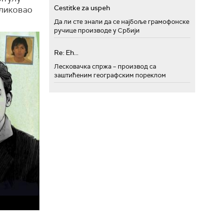
Cestitke za uspeh
дликовао
Да ли сте знали да се најбоље грамофонске
ручице производе у Србији
Re: Eh...
Лесковачка спржа – производ са
заштићеним географским пореклом