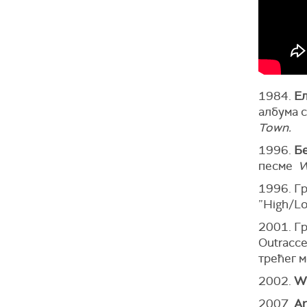
1984.
Е
албума 
Town.
1996.
Б
песме
W
1996. Г
”High/Lo
2001. Г
Outracce
трећег м
2002.
Wy
2007.
Ar