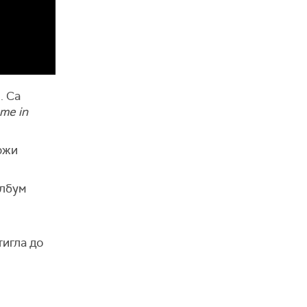
. Са
me in
држи
албум
тигла до