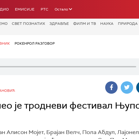
АДИО
ЕМИСИЈЕ
РТС
Остало
ЕМО
СВЕТ ПОЗНАТИХ
ЗДРАВЉЕ
ФИЛМ И ТВ
НАУКА
ПРИРОДА
ВНИК
РОКЕНРОЛ РАЗГОВОР
САНОВИЋ
очео је тродневи фестивал Њуп
н Алисон Мојет, Брајан Велч, Пола Абдул, Лајонел