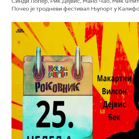
Синди Лопер, Рик Дејвис, Мано Чао, Мик Флит
Почео је тродневи фестивал Њупорт у Калифо