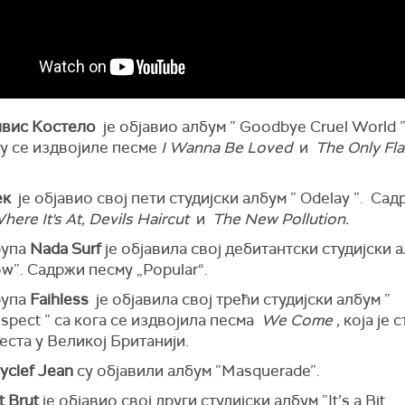
лвис Костело
је објавио албум ” Goodbye Cruel World ”
су се издвојиле песме
I Wanna Be Loved
и
The Only Fla
ек
је објавио свој пети студијски албум ” Odelay ”. Са
here It's At, Devils Haircut
и
The New Pollution.
рупа
Nada Surf
је објавила свој дебитантски студијски 
w”. Садржи песму „Popular“.
рупа
Faihless
је објавила свој трећи студијски албум ”
spect ” са кога се издвојила песма
We Come
,
која је с
еста у Великој Британији.
clef Jean
су објавили албум ”Masquerade”.
t Brut
је објавио свој други студијски албум ”It’s a Bit