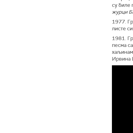
су биле
журци Б
1977. Г
листе си
1981. Г
песма са
хаљинама
Ирвина 