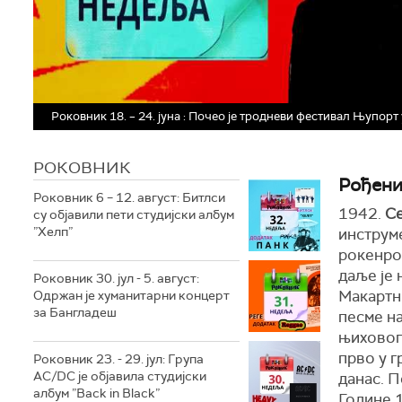
Роковник 18. – 24. јуна : Почео је тродневи фестивал Њупор
РОКОВНИК
Рођени 
Роковник 6 – 12. август: Битлси
1942.
Се
су објавили пети студијски албум
”Хелп”
инструме
рокенро
даље је 
Роковник 30. јул - 5. август:
Макартни
Одржан је хуманитарни концерт
за Бангладеш
песме на
њиховог
прво у г
Роковник 23. - 29. јул: Група
AC/DC је објавила студијски
данас. П
албум ”Back in Black”
Године 1