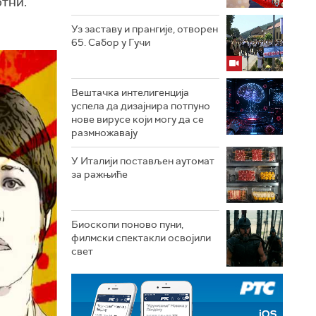
ртни.
Уз заставу и прангије, отворен
65. Сабор у Гучи
Вештачка интелигенција
успела да дизајнира потпуно
нове вирусе који могу да се
размножавају
У Италији постављен аутомат
за ражњиће
Биоскопи поново пуни,
филмски спектакли освојили
свет