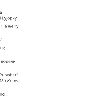
а
 Њујорку.
. На њему
”.
ing
ј додели
Punisher“.
U, I Know
nd”.