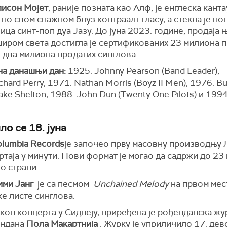
исон Мојет
, раније позната као Алф, је енглеска кант
по свом снажном блуз контраалт гласу, а стекла је п
ица синт-поп дуа Јазу. До јуна 2023. године, продаја 
широм света достигла је сертификованих 23 милиона 
 два милиона продатих синглова.
на данашњи дан:
1925. Johnny Pearson (Band Leader),
chard Perry, 1971. Nathan Morris (Boyz II Men), 1976. B
ake Shelton, 1988. John Dun (Twenty One Pilots) и 1994
о се 18. јуна
lumbia Records
је започео прву масовну производњу 
ртаја у минути. Нови формат је могао да садржи до 23
о страни.
ми Јанг
је са песмом
Unchained Melody
на првом мес
е листе синглова.
он концерта у Сиднеју, приређена је рођенданска жур
ендана
Пола Макартнија
. Журку је уприличило 17. дево