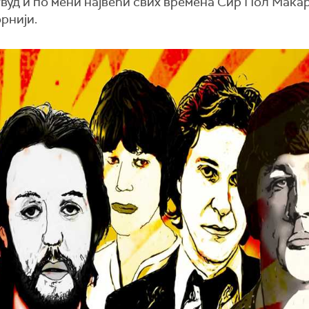
вуд и по мени највећи свих времена Сир Пол Мака
рнији.