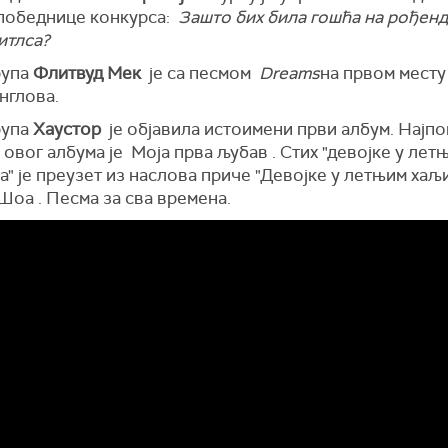
 победнице конкурса:
Зашто бих била гошћа на рођенд
итлса?
рупа
Флитвуд Мек
је са песмом
Dreams
на првом месту
нглова.
рупа
Хаустор
је објавила истоимени први албум. Најпо
 овог албума је Моја прва љубав . Стих "девојке у лет
" је преузет из наслова приче "Девојке у летњим хаљ
Шоа . Песма за сва времена.