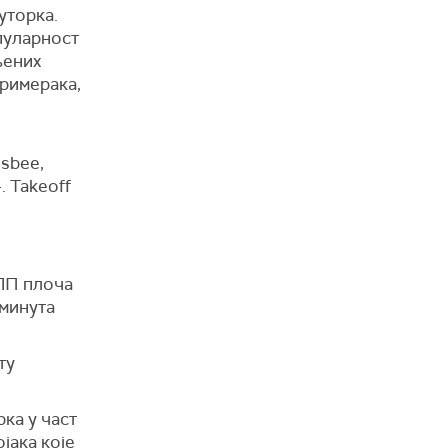
ауторка.
опуларност
њених
примерака,
usbee,
. Takeoff
ЛП плоча
 минута
ту
ка у част
јака које