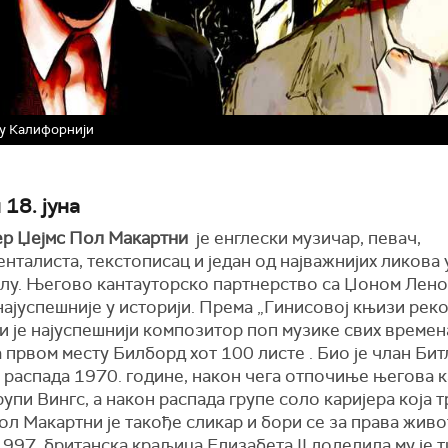
т у Калифорнији
18. јуна
р Џејмс Пол Макартни
је енглески музичар, певач,
нталиста, текстописац и један од најважнијих ликова 
лу. Његово кантауторско партнерство са Џоном Лено
најуспешније у историји. Према „Гинисовој књизи рек
 је најуспешнији композитор поп музике свих времен
 првом месту Билборд хот 100 листе . Био је члан Бит
 распада 1970. године, након чега отпочиње његова к
рупи Вингс, а након распада групе соло каријера која т
ол Макартни је такође сликар и бори се за права жив
997. британска краљица Елизабета II доделила му је т