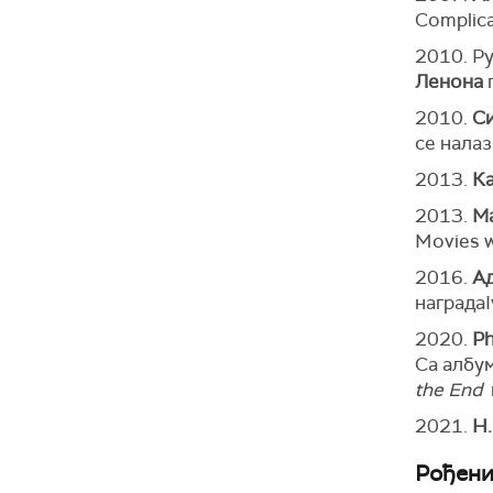
Complic
2010. Р
Ленона
п
2010.
С
се нала
2013.
К
2013.
Ма
Movies w
2016.
А
наградаI
2020.
Ph
Са албу
the End
2021.
H.
Рођени 