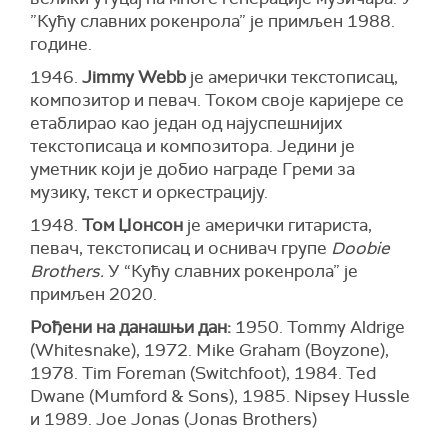
”Кућу славних рокенрола” је примљен 1988.
године.
1946.
Jimmy Webb
је амерички текстописац,
композитор и певач. Током своје каријере се
етаблирао као један од најуспешнијих
текстописаца и композитора. Једини је
уметник који је добио награде Греми за
музику, текст и оркестрацију.
1948.
Том Џонсон
је амерички гитариста,
певач, текстописац и оснивач групе
Doobie
Brothers.
У “Кућу славних рокенрола” је
примљен 2020.
Рођени на данашњи дан:
1950. Tommy Aldrige
(Whitesnake), 1972. Mike Graham (Boyzone),
1978. Tim Foreman (Switchfoot), 1984. Ted
Dwane (Mumford & Sons), 1985. Nipsey Hussle
и 1989. Joe Jonas (Jonas Brothers)