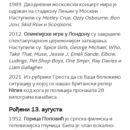
1989. Дводневни московски концерт мира је
одржан на стадиону Лењин у Москви.
Наступили су
Motley Crue, Ozzy Osbourne, Bon
Jovi, Skid Row и Scorpions.
2012.
Олимпијске игре у Лондону
су завршиле
спектакуларном церемонијом затварања.
Наступили су:
Spice Girls, George Michael, Who,
Take That, Muse, Jessie J, Emeli Sande, Elbow,
Ludings, Pet Shop Boys, One Smjer, Ray Davies и
Liam Gallagher.
2021. Из рубрике Греота да се баци бележимо
ситуацију у којој се нашао британски репер
Nines
код кога је полиција пронашла 28
килограма канабиса.
Рођени 13. аугуста
1952.
Горица Поповић
је српска филмска и
телевизијска глумица. Била је члан вокално-