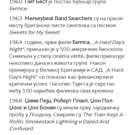
1960.
Пит Бест
је постао бубњар групе
Битлси.
1963.
Merseybeat Band Searchers
су на првом
месту британске листе синглова са песмом
Sweets for My Sweet.
1964. године, први филм
Битлса
, „
A Hard Day's
Night“,
приказан је у 500 америчких биоскопа.
Снимљен у стилу cinéma vérité, филм приказује
неколико дана из живота групе. Након
премијера у Великој Британији и САД, „A Hard
Day's Night“ се показао као финансијски и
критички успех. Часопис Тајм га је сврстао
међу 100 највећих филмова свих времена.
1968
. Џими Пејџ, Роберт Плант, Џон Пол
Џонс и Џон Бонам
су имали прву заједничку
пробу у Лондону. Свирали су
The Train Kept A-
Rollin, Smokestack Lightning и Dazed And
Confused.