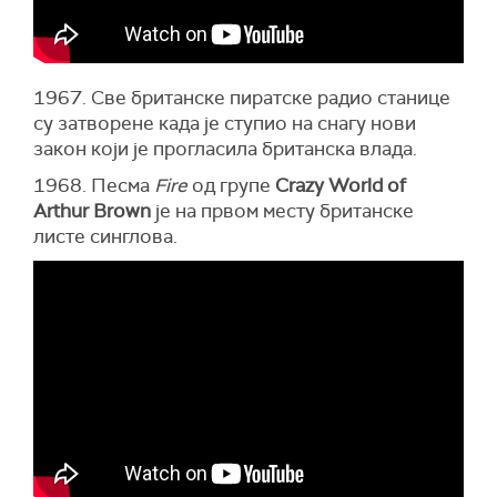
1967. Све британске пиратске радио станице
су затворене када је ступио на снагу нови
закон који је прогласила британска влада.
1968. Песма
Fire
од групе
Crazy World of
Arthur Brown
је на првом месту британске
листе синглова.