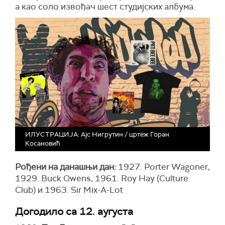
а као соло извођач шест студијских албума.
ИЛУСТРАЦИЈА: Ајс Нигрутин / цртеж Горан
Косановић
Рођени на данашњи дан:
1927. Porter Wagoner,
1929. Buck Owens, 1961. Roy Hay (Culture
Club) и 1963. Sir Mix-A-Lot
Догодило са 12. аугуста