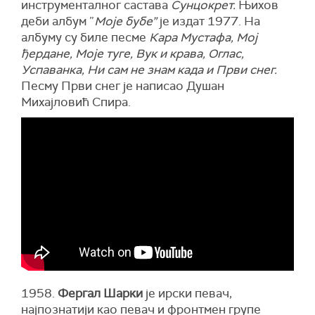
инструменталног састава
Сунцокрет.
Њихов
деби албум ”
Моје бубе”
је издат 1977. На
албуму су биле песме
Кара Мустафа, Мој
ђердане, Моје туге, Вук и крава, Оглас,
Успаванка, Ни сам не знам када и Први снег.
Песму Први снег је написао Душан
Михајловић Спира.
1958.
Фергал Шарки
је ирски певач,
најпознатији као певач и фронтмен групе