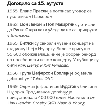
Догодило са 15. аугуста
1955.
Елвис Пресли
је потписао уговор са
пуковником Паркером.
1962.
Џон Ленон
и
Пол Макартни
су отишли
до
Ринга Стара
да га убеде да им се придружи
у
Битлсима
.
1965.
Битлси
су свирали чувени концерт на
стадиону Шеј у Њујорку. Било је присутно
55.600 обожавалаца, чиме је оборeн рекорд
по посећености неком концерту. У публици су
били
Мик Џегер и Кит Ричардс.
1966. Група
Џеферсон Ерплејн
је објавила
деби албум ”
Takes Off”.
1969. Одржан је фестивал
Вудсток
у близини
Њујорка. Тродневном догађају је
присуствовало 400.000 људи. Наступили су:
J
imi Hendrix, Crosby Stills Nash & Young,