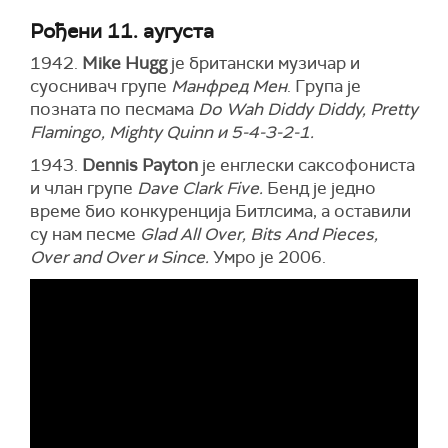
Рођени 11. аугуста
1942.
Mike Hugg
је британски музичар и
суоснивач групе
Манфред Мен
. Група је
позната по песмама
Do Wah Diddy Diddy, Pretty
Flamingo, Mighty Quinn и 5-4-3-2-1.
1943.
Dennis Payton
је енглески саксофониста
и члан групе
Dave Clark Five.
Бенд је једно
време био конкуренција Битлсима, а оставили
су нам песме
Glad All Over, Bits And Pieces,
Over and Over и Since.
Умро је 2006.