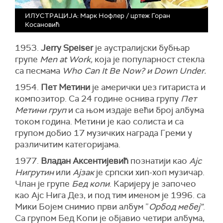
ИЛУСТРАЦИЈА: Марк Нофлер / цртеж Горан
Косановић
1953.
Jerry Speiser
је аустралијски бубњар
групе
Men at Work,
која је популарност стекла
са песмама
Who Can It Be Now? и Down Under.
1954.
Пет Метини
је амерички џез гитариста и
композитор. Са 24 године оснива групу
Пет
Метини груп
и са њом издаје већи број албума
током година. Метини је као солиста и са
групом добио 17 музичких награда Греми у
различитим категоријама.
1977.
Владан Аксентијевић
познатији као
Ајс
Нигрутин
или
Ајзак
је српски хип-хоп музичар.
Члан је групе
Бед копи
. Каријеру је започео
као Ајс Нига Дез, и под тим именом је 1996. са
Мики Бојем снимио први албум ”
Орбод мебеј”
.
Са групом Бед Копи је објавио четири албума,