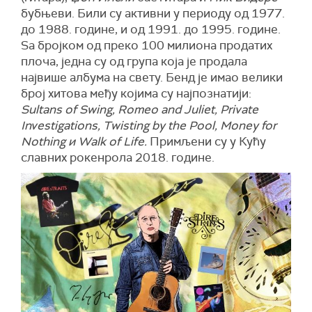
бубњеви. Били су активни у периоду од 1977.
до 1988. године, и од 1991. до 1995. године.
Sа бројком од преко 100 милиона продатих
плоча, једна су од група која је продала
највише албума на свету. Бенд је имао велики
број хитова међу којима су најпознатији:
Sultans of Swing, Romeo and Juliet, Private
Investigations, Twisting by the Pool, Money for
Nothing и Walk of Life.
Примљени су у Кућу
славних рокенрола 2018. године.