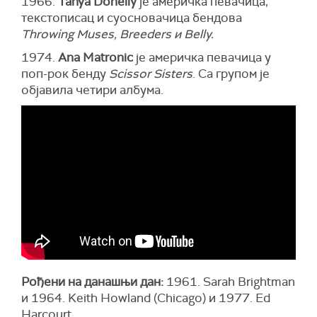
1966.
Tanya Donelly
је америчка певачица,
текстописац и суосновачица бендова
Throwing Muses, Breeders и Belly.
1974.
Ana Matronic
је америчка певачица у
поп-рок бенду
Scissor Sisters
. Са групом је
објавила четири албума.
Рођени на данашњи дан:
1961. Sarah Brightman
и 1964. Keith Howland (Chicago) и 1977. Ed
Harcourt