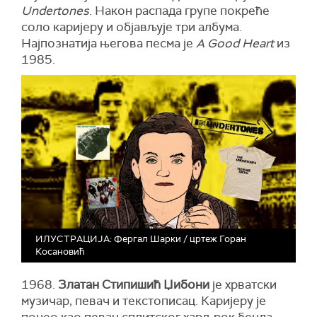
Undertones
. Након распада групе покреће
соло каријеру и објављује три албума.
Најпознатија његова песма је
A Good Heart
из
1985.
ИЛУСТРАЦИЈА: Фергал Шарки / цртеж Горан
Косановић
1968.
Златан Стипишић Џибони
је хрватски
музичар, певач и текстописац. Каријеру је