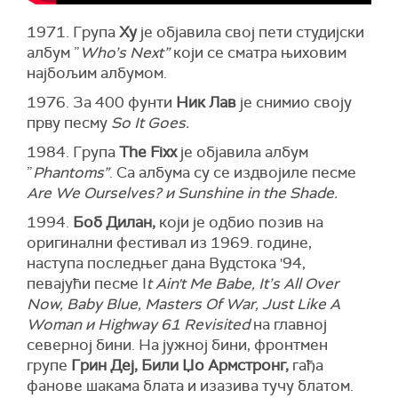
1971. Група
Ху
је објавила свој пети студијски
албум ”
Who’s Next”
који се сматра њиховим
најбољим албумом.
1976. За 400 фунти
Ник Лав
је снимио своју
прву песму
So It Goes.
1984. Група
The Fixx
је објавила албум
”
Phantoms”
. Са албума су се издвојиле песме
Are We Ourselves? и Sunshine in the Shade.
1994.
Боб Дилан,
који је одбио позив на
оригинални фестивал из 1969. године,
наступа последњег дана Вудстока '94,
певајући песме I
t Ain't Me Babe, It’s All Over
Now, Baby Blue, Masters Of War, Just Like A
Woman и Highway 61 Revisited
на главној
северној бини. На јужној бини, фронтмен
групе
Грин Деј, Били Џо Армстронг,
гађа
фанове шакама блата и изазива тучу блатом.