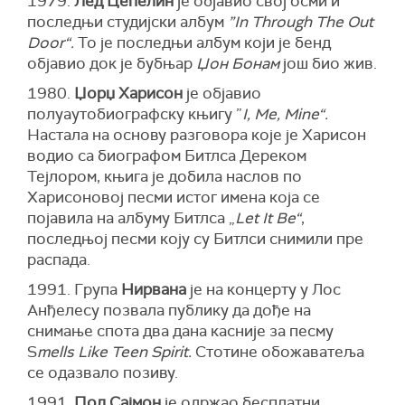
1979.
Лед Цепелин
је објавио свој осми и
последњи студијски албум
”In Through The Out
Door“.
То је последњи албум који је бенд
објавио док је бубњар
Џон Бонам
још био жив.
1980.
Џорџ Харисон
је објавио
полуаутобиографску књигу ”
I, Me, Mine“.
Настала на основу разговора које је Харисон
водио са биографом Битлса Дереком
Тејлором, књига је добила наслов по
Харисоновој песми истог имена која се
појавила на албуму Битлса „
Let It Be“
,
последњој песми коју су Битлси снимили пре
распада.
1991. Група
Нирвана
је на концерту у Лос
Анђелесу позвала публику да дође на
снимање спота два дана касније за песму
S
mells Like Teen Spirit.
Стотине обожаватеља
се одазвало позиву.
1991.
Пол Сајмон
је одржао бесплатни