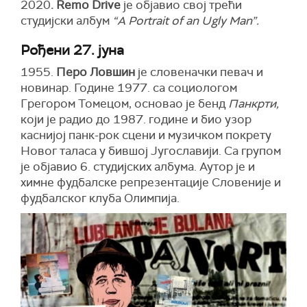
2020
. Remo Drive
је објавио свој трећи
студијски албум
“A Portrait of an Ugly Man”.
Рођени 27. јуна
1955.
Перо Ловшин
је словеначки певач и
новинар. Године 1977. са социологом
Грегором Томецом, основао је бенд
Панкрти,
који је радио до 1987. године и био узор
каснијој панк-рок сцени и музичком покрету
Новог таласа у бившој Југославији. Са групом
је објавио 6. студијских албума. Аутор је и
химне фудбалске репрезентације Словеније и
фудбалског клуба Олимпија.