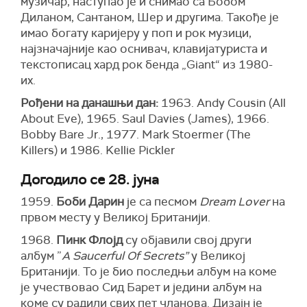
музичар, наступао је и снимао са Бобом
Диланом, Сантаном, Шер и другима. Такође је
имао богату каријеру у поп и рок музици,
најзначајније као оснивач, клавијатуриста и
текстописац хард рок бенда „Giant“ из 1980-
их.
Рођени на данашњи дан:
1963. Andy Cousin (All
About Eve), 1965. Saul Davies (James), 1966.
Bobby Bare Jr., 1977. Mark Stoermer (The
Killers) и 1986. Kellie Pickler
Догодило се 28. јуна
1959.
Боби Дарин
је са песмом
Dream Lover
на
првом месту у Великој Британији.
1968.
Пинк Флојд
су објавили свој други
албум ”
A Saucerful Of Secrets”
у Великој
Британији. То је био последњи албум на коме
је учествовао Сид Барет и једини албум на
коме су радили свих пет чланова. Дизајн је