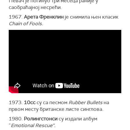
Певач је погинуо три месеца раније у
саобраћајној несрећи.
1967.
Арета Френклин
је снимила њен класик
Chain of Fools.
1973.
10cc
су са песмом
Rubber Bullets
на
првом месту британске листе синглова.
1980.
Ролингстонси
су издали албум
”
Emotional Rescue”.