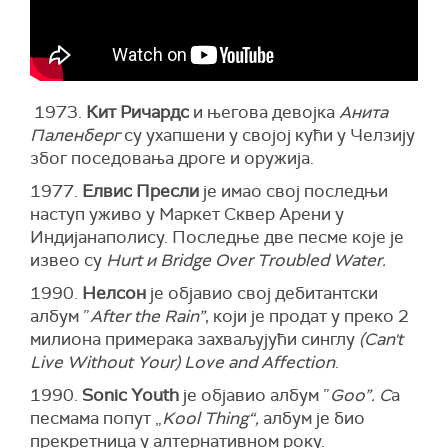
1973.
Кит Ричардс
и његова девојка
Анита
Паленберг
су ухапшени у својој кући у Челзију
због поседовања дроге и оружија.
1977.
Елвис Пресли
је имао свој последњи
наступ уживо у Маркет Сквер Арени у
Индијанаполису. Последње две песме које је
извео су
Hurt и Bridge Over Troubled Water.
1990.
Нелсон
је објавио свој дебитантски
албум ”
After the Rain”
, који је продат у преко 2
милиона примерака захваљујући синглу
(Can't
Live Without Your) Love and Affection
.
1990.
Sonic Youth
је објавио албум ”
Goo”. С
а
песмама попут „
Kool Thing“,
албум је био
прекретница у алтернативном року.