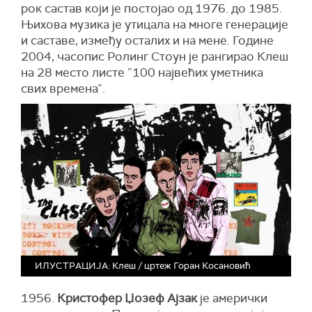
рок састав који је постојао од 1976. до 1985.
Њихова музика је утицала на многе генерације
и саставе, између осталих и на мене. Године
2004, часопис Ролинг Стоун је рангирао Клеш
на 28 место листе ”100 највећих уметника
свих времена”.
ИЛУСТРАЦИЈА: Клеш / цртеж Горан Косановић
1956.
Кристофер Џозеф Ајзак
је амерички