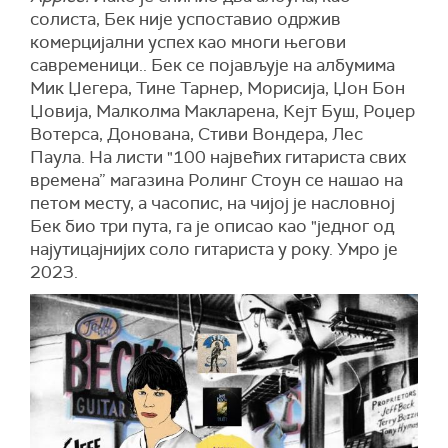
солиста, Бек није успоставио одржив
комерцијални успех као многи његови
савременици.. Бек се појављује на албумима
Мик Џегера, Тине Тарнер, Морисија, Џон Бон
Џовија, Малколма Макларена, Кејт Буш, Роџер
Вотерса, Донована, Стиви Вондера, Лес
Паула. На листи "100 највећих гитариста свих
времена” магазина Ролинг Стоун се нашао на
петом месту, а часопис, на чијој је насловној
Бек био три пута, га је описао као "једног од
најутицајнијих соло гитариста у року. Умро је
2023.