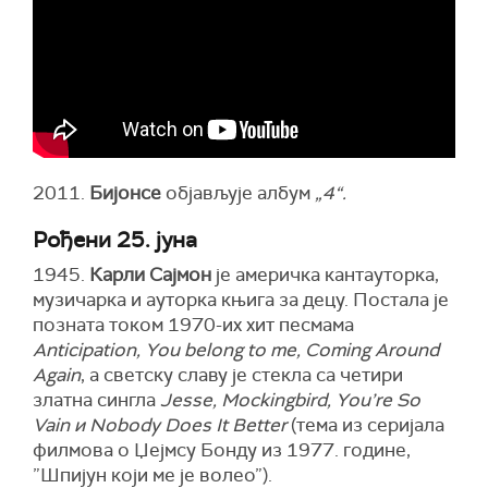
2011.
Бијонсе
објављује албум
„4“.
Рођени 25. јуна
1945.
Карли Сајмон
је америчка кантауторка,
музичарка и ауторка књига за децу. Постала је
позната током 1970-их хит песмама
Anticipation, You belong to me, Coming Around
Again
, а светску славу је стекла са четири
златна сингла
Jesse, Mockingbird, You’re So
Vain и Nobody Does It Better
(тема из серијала
филмова о Џејмсу Бонду из 1977. године,
”Шпијун који ме је волео”).