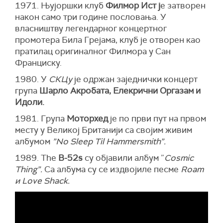
1971. Њујоршки клуб
Филмор Ист ј
е затворен
након само три године пословања. У
власништву легендарног концертног
промотера Била Грејама, клуб је отворен као
пратилац оригиналног Филмора у Сан
Франциску.
1980. У
СКЦу
је одржан заједнички концерт
група
Шарло Акробата, Елекрични Оргазам и
Идоли.
1981. Група
Моторхед
је по први пут на првом
месту у Великој Британији са својим живим
албумом
”No Sleep Til Hammersmith”.
1989. The
B-52s
су објавили албум ”
Cosmic
Thing”.
Са албума су се издвојиле песме
Roam
и Love Shack.