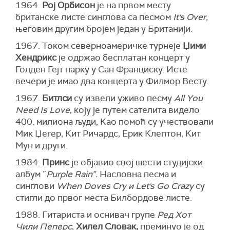
1964.
Рој Орбисон
је на првом месту
британске листе синглова са песмом
It's Over,
његовим другим бројем један у Британији.
1967. Током северноамеричке турнеје
Џими
Хендрикс
је одржао бесплатан концерт у
Голден Гејт парку у Сан Франциску. Исте
вечери је имао два концерта у Филмор Весту.
1967.
Битлси
су извели уживо песму
All You
Need Is Love
, коју је путем сателита видело
400. милиона људи, Као помоћ су учествовали
Мик Џегер, Кит Ричардс, Ерик Клептон, Кит
Мун и други.
1984.
Принс
је објавио свој шести студијски
албум ”
Purple Rain”.
Насловна песма и
синглови
When Doves Cry и Let's Go Crazy
су
стигли до првог места Билбордове листе.
1988. Гитариста и оснивач групе
Ред Хот
Чили Пеперс
,
Хилел Словак,
преминуо је од