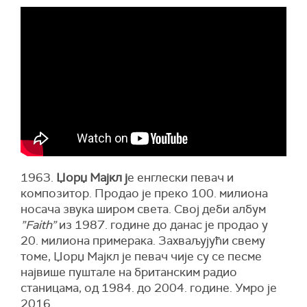
1963.
Џорџ Мајкл ј
е енглески певач и
композитор. Продао је преко 100. милиона
носача звука широм света. Свој деби албум
”Faith”
из 1987. године до данас је продао у
20. милиона примерака. Захваљујући свему
томе, Џорџ Мајкл је певач чије су се песме
највише пуштале на британским радио
станицама, од 1984. до 2004. године. Умро је
2016.