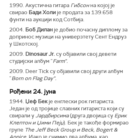
1990. Акустична гитара
Гибсон
на којој је
свирао
Бади Холи
је продата за 139.658
фунти на аукцији код Сотбија.
2004.
Боб Дилан
је добио почасну диплому за
допринос музици на универзтету Сент Ендруз
у Шкотској.
2009.
Dinosaur Jr.
су објавили свој девети
студијски албум ”
Farm”.
2009. Deer Tick су објавили свој други албум
”
Born on Flag Day”.
Рођени 24. јуна
1944.
Џеф Бек
је енглески рок гитариста.
Један је од тројице славних гитариста који су
свирали у
Јардбирсима
(друга двојица су
Ерик
Клептон и Џими Пејџ
). Бек је такође формирао
групе
The Jeff Beck Group и Beck, Bogert &
Appice.
Иако је снимио два албума, као