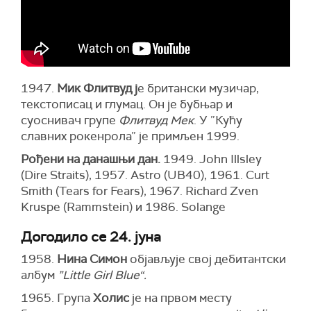
1947.
Мик Флитвуд ј
е британски музичар,
текстописац и глумац. Он је бубњар и
суоснивач групе
Флитвуд Мек
. У ”Кућу
славних рокенрола” је примљен 1999.
Рођени на данашњи дан.
1949. John Illsley
(Dire Straits), 1957. Astro (UB40), 1961. Curt
Smith (Tears for Fears), 1967. Richard Zven
Kruspe (Rammstein) и 1986. Solange
Догодило се 24. јуна
1958.
Нина Симон
објављује свој дебитантски
албум
”Little Girl Blue“.
1965. Група
Холис
је на првом месту