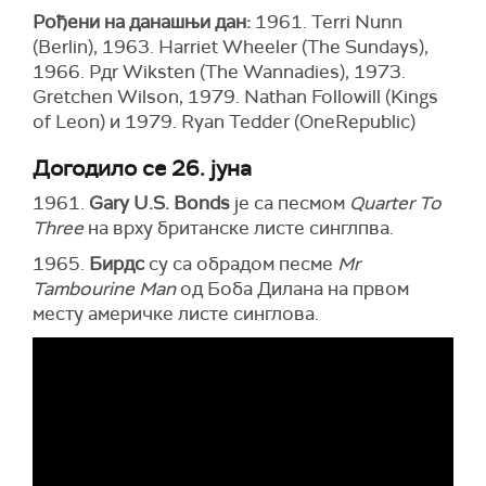
Рођени на данашњи дан:
1961. Terri Nunn
(Berlin), 1963. Harriet Wheeler (The Sundays),
1966. Pдr Wiksten (The Wannadies), 1973.
Gretchen Wilson, 1979. Nathan Followill (Kings
of Leon) и 1979. Ryan Tedder (OneRepublic)
Догодило се 26. јуна
1961.
Gary U.S. Bonds
је са песмом
Quarter To
Three
на врху британске листе синглпва.
1965.
Бирдс
су са обрадом песме
Mr
Tambourine Man
од Боба Дилана на првом
месту америчке листе синглова.