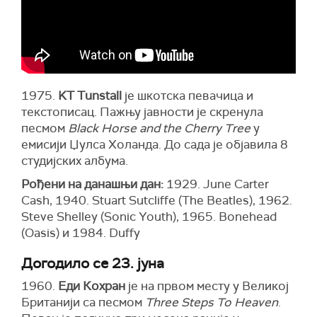
1975.
KT Tunstall
је шкотска певачица и
текстописац. Пажњу јавности је скренула
песмом
Black Horse and the Cherry Tree
у
емисији Џулса Холанда. До сада је објавила 8
студијских албума.
Рођени на данашњи дан:
1929. June Carter
Cash, 1940. Stuart Sutcliffe (The Beatles), 1962.
Steve Shelley (Sonic Youth), 1965. Bonehead
(Oasis) и 1984. Duffy
Догодило се 23. јуна
1960.
Еди Кохран
је на првом месту у Великој
Британији са песмом
Three Steps To Heaven
.