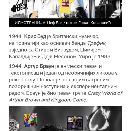
ИЛУСТРАЦИЈА: Џеф Бек / цртеж Горан Косановић
1944.
Крис Вуд
је британски музичар,
најпознатији као оснивач бенда
Tрефик,
заједно са Стивом Винвудом, Џимијем
Капалдијем и Дејв Месоном. Умро је 1983.
1944.
Артур Браун
је енглески певач и
текстописац и један од необичнијих ликова у
рокенролу. Познат је по својим ватреним
позоришним наступима и експерименталним
радом. Браун је био певач групе
Crazy World of
Arthur Brown and Kingdom Come.