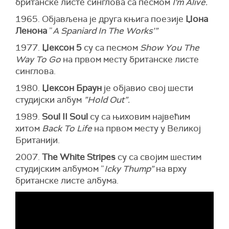
британске листе синглова са песмом
I'm Alive.
1965. Објављена је друга књига поезије
Џона
Ленона
”
A Spaniard In The Works’”
1977.
Џексон 5
су са песмом
Show You The
Way To Go
на првом месту британске листе
синглова.
1980.
Џексон Браун
је објавио свој шести
студијски албум
”Hold Out”.
1989.
Soul II Soul
су са њиховим највећим
хитом
Back To Life
на првом месту у Великој
Британији.
2007.
The White Stripes
су са својим шестим
студијским албумом ”
Icky Thump”
на врху
британске листе албума.