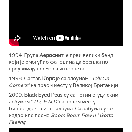
1994. Група
Аеросмит
је први велики бенд
који је омогућио фановима да бесплатно
преузимају песме са интернета.
1998. Састав
Корс
је са албумом ”
Talk On
Corners”
на првом месту у Великој Британији.
2009.
Black Eyed Peas
су са петим студијским
албумом ”
The E.N.D”
на првом месту
Билбордове листе албума. Са албума су се
издвојиле песме
Boom Boom Pow и I Gotta
Feeling
.