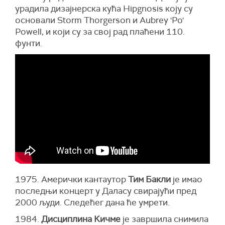
урадила дизајнерска кућа Hipgnosis коју су
основали Storm Thorgerson и Aubrey 'Po'
Powell, и који су за свој рад плаћени 110.
фунти.
1975. Амерички кантаутор
Тим Бакли
је имао
последњи концерт у Даласу свирајући пред
2000 људи. Следећег дана ће умрети.
1984.
Дисциплина Кичме
је завршила снимила