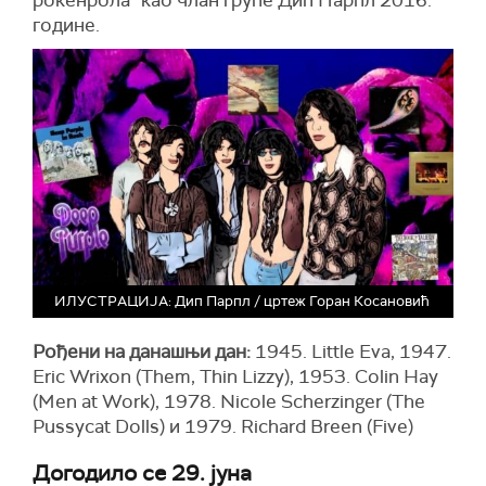
рокенрола” као члан групе Дип Пaрпл 2016.
године.
ИЛУСТРАЦИЈА: Дип Парпл / цртеж Горан Косановић
Рођени на данашњи дан:
1945. Little Eva, 1947.
Eric Wrixon (Them, Thin Lizzy), 1953. Colin Hay
(Men at Work), 1978. Nicole Scherzinger (The
Pussycat Dolls) и 1979. Richard Breen (Five)
Догодило се 29. јуна