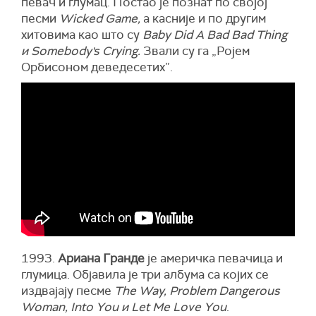
певач и глумац. Постао је познат по својој
песми
Wicked Game,
а касније и по другим
хитовима као што су
Baby Did A Bad Bad Thing
и Somebody's Crying.
Звали су га „Ројем
Орбисоном деведесетих”.
1993.
Ариана Гранде
је америчка певачица и
глумица. Објавила је три албума са којих се
издвајају песме
The Way, Problem Dangerous
Woman, Into You и Let Me Love You
.