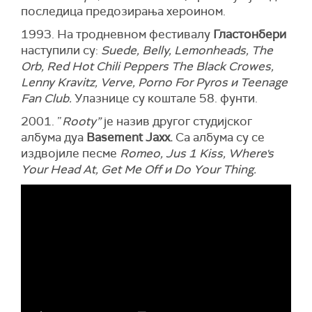
последица предозирања хероином.
1993. На тродневном фестивалу
Гластонбери
наступили су:
Suede, Belly, Lemonheads, The
Orb, Red Hot Chili Peppers The Black Crowes,
Lenny Kravitz, Verve, Porno For Pyros и Teenage
Fan Club.
Улазнице су коштале 58. фунти.
2001. ”
Rooty”
је назив другог студијског
албума дуа
Basement Jaxx.
Са албума су се
издвојиле песме
Romeo, Jus 1 Kiss, Where's
Your Head At, Get Me Off и Do Your Thing.