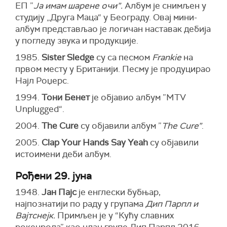
ЕП ”
Ја имам шарене очи”.
Албум је снимљен у
студију „Друга Маца“ у Београду. Овај мини-
албум представљао је логичан наставак дебија
у погледу звука и продукције.
1985.
Sister Sledge
су са песмом
Frankie
на
првом месту у Британији. Песму је продуцирао
Најл Роџерс.
1994.
Тони Бенет
је објавио албум ”MTV
Unplugged“.
2004.
The Cure
су објавили албум ”
The Cure”
.
2005.
Clap Your Hands Say Yeah
су објавили
истоимени деби албум.
Рођени 29. јуна
1948.
Јан Пајс
је енглески бубњар,
најпознатији по раду у групама
Дип Парпл и
Вајтснејк.
Примљен је у “Кућу славних