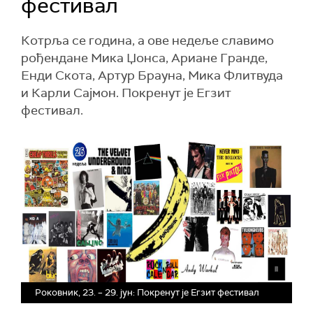
фестивал
Котрља се година, а ове недеље славимо
рођендане Мика Џонса, Ариане Гранде,
Енди Скота, Артур Брауна, Мика Флитвуда
и Карли Сајмон. Покренут је Егзит
фестивал.
Роковник, 23. – 29. јун: Покренут је Егзит фестивал