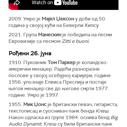
2009. Умро је
Мајкл Џексон
у доби од 50.
година у својој кући на Беверли Хилсу.
2021. Група
Манескин
је победила на песми
Евровизије са песмом
Zitti e buoni.
Рођени 26. јуна
1910. Пуковник
Том Паркер
је холандско-
амерички менаџер. Радећи разноразне
послове у својој осебујној каријери, године
1956. упознаје Елвиса Преслија и постаје
његов менаџер све до његове смрти 1977.
године. Умро је 1997.
1955.
Мик Џонс
је британски певач, гитариста,
текстописац и суоснивач панк бенда
Клеш.
Након одласка из групе 1984. оснива бенд
Big
Audio Dynamit.
Клеш су били британски панк