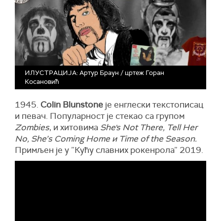
ИЛУСТРАЦИЈА: Артур Браун / цртеж Горан
Косановић
1945.
Colin Blunstone
је енглески текстописац
и певач. Популарност је стекао са групом
Zombies
, и хитовима
She's Not There, Tell Her
No, She’s Coming Home и Time of the Season.
Примљен је у ”Кућу славних рокенрола” 2019.