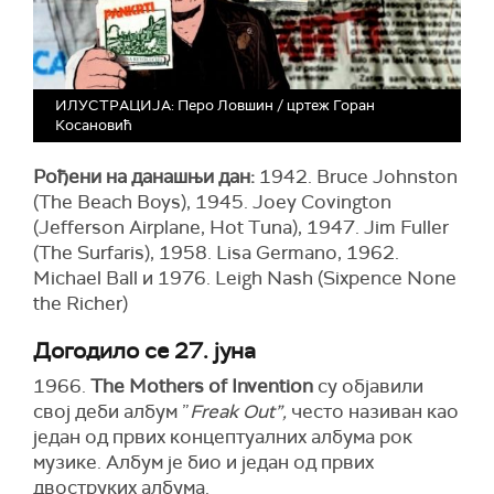
ИЛУСТРАЦИЈА: Перо Ловшин / цртеж Горан
Косановић
Рођени на данашњи дан:
1942. Bruce Johnston
(The Beach Boys), 1945. Joey Covington
(Jefferson Airplane, Hot Tuna), 1947. Jim Fuller
(The Surfaris), 1958. Lisa Germano, 1962.
Michael Ball и 1976. Leigh Nash (Sixpence None
the Richer)
Догодило се 27. јуна
1966.
The Mothers of Invention
су објавили
свој деби албум ”
Freak Out”,
често називан као
један од првих концептуалних албума рок
музике. Албум је био и један од првих
двоструких албума.