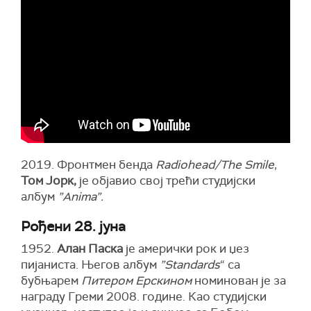
2019. Фронтмен бенда
Radiohead/The Smile
,
Том Јорк,
је објавио свој трећи студијски
албум
”Anima”.
Рођени 28. јуна
1952.
Алан Паска
је амерички рок и џез
пијаниста. Његов албум
”Standards
“ са
бубњарем
Питером Ерскином
номинован је за
награду Греми 2008. године. Као студијски