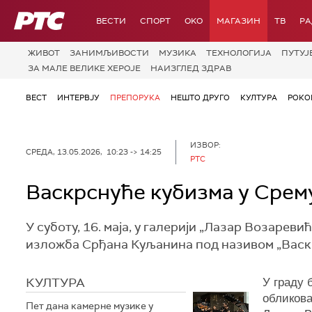
РТС
ВЕСТИ
СПОРТ
OKO
МАГАЗИН
ТВ
Р
ЖИВОТ
ЗАНИМЉИВОСТИ
МУЗИКА
ТЕХНОЛОГИЈA
ПУТУЈ
ЗА МАЛЕ ВЕЛИКЕ ХЕРОЈЕ
НАИЗГЛЕД ЗДРАВ
ВЕСТ
ИНТЕРВЈУ
ПРЕПОРУКА
НЕШТО ДРУГО
КУЛТУРА
РОКО
ИЗВОР:
СРЕДА, 13.05.2026, 10:23 -> 14:25
РТС
Васкрснуће кубизма у Срем
У суботу, 16. маја, у галерији „Лазар Возаре
изложба Срђана Куљанина под називом „Васк
КУЛТУРА
У граду 
обликова
Пет дана камерне музике у