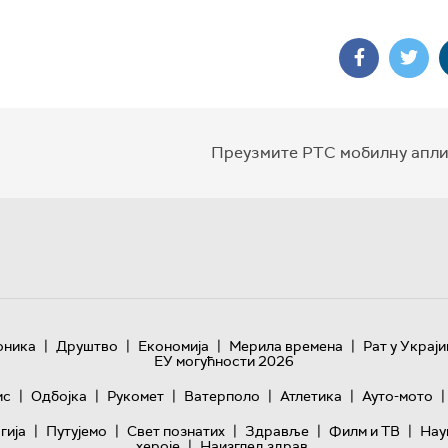
Преузмите РТС мобилну апли
|
|
|
|
оника
Друштво
Економија
Мерила времена
Рат у Украји
ЕУ могућности 2026
|
|
|
|
|
|
ис
Одбојка
Рукомет
Ватерполо
Атлетика
Ауто-мото
|
|
|
|
|
гијa
Путујемо
Свет познатих
Здравље
Филм и ТВ
Нау
|
хероје
Наизглед здрав