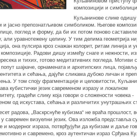
Куљаниновом приступу ф
композицији и симболици
Куљанинове слике одишу
м и јасно препознатљивом симболиком. Његове компози
лице, поглед и форму, да би их потом поново саставиле
, али уравнотежену целину. У тим делима геометрија ни
ција, она пулсира кроз снажан колорит, ритам линија и
 композиције. Радови дишу између снаге и нежности, и
ресека и тихих, готово медитативних погледа. Мотиви с
 попут шајкаче, орнамената и архетипских лица, појављу
ентитета и сећања, дајући сликама дубоко личан и пре
чења. У том споју фрагментације и целовитости, Куљан
ава кубистички језик савременом изразу и локалном
итету, градећи слику која говори о сложености човека -
еном од искустава, сећања и различитих унутрашњих с
есет радова, „Васкрснуће кубизма“ не враћа прошлост, в
 у савремен визуелни језик. Ова изложба представља с
е и модерног израза, потврђујући да кубизам и даље го
емотивно и савремено, кроз аутентичан израз Срђана К