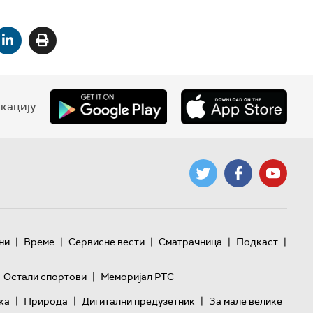
кацију
|
|
|
|
|
ни
Време
Сервисне вести
Сматрачница
Подкаст
|
Остали спортови
Меморијал РТС
|
|
|
ка
Природа
Дигитални предузетник
За мале велике