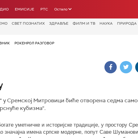
АДИО
ЕМИСИЈЕ
РТС
Остало
ЕМО
СВЕТ ПОЗНАТИХ
ЗДРАВЉЕ
ФИЛМ И ТВ
НАУКА
ПРИРОДА
ВНИК
РОКЕНРОЛ РАЗГОВОР
у
вић“ у Сремској Митровици биће отворена седма сам
рснуће кубизма“.
богате уметничке и историјске традиције, у простору Сре
о значајна имена српске модерне, попут Саве Шуманов