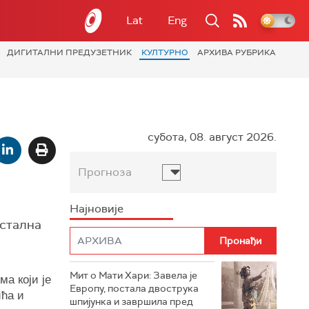
Lat
Eng
ДИГИТАЛНИ ПРЕДУЗЕТНИК
КУЛТУРНО
АРХИВА РУБРИКА
субота, 08. август 2026.
Прогноза
Најновије
остална
Мит о Мати Хари: Завела је
ма који је
Европу, постала двострука
ића и
шпијунка и завршила пред