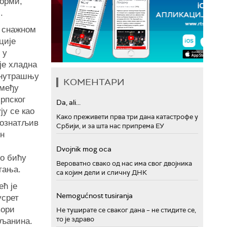
орми,
.
 снажном
ције
 у
је хладна
 унутрашњу
КОМЕНТАРИ
змеђу
рпског
Da, ali...
ју се као
Како преживети прва три дана катастрофе у
познатљив
Србији, и за шта нас припрема ЕУ
ин
Dvojnik mog oca
 о бићу
Вероватно свако од нас има свог двојника
тања.
са којим дели и сличну ДНК
ећ је
Nemogućnost tusiranja
усрет
вори
Не туширате се сваког дана – не стидите се,
то је здраво
уљанина.