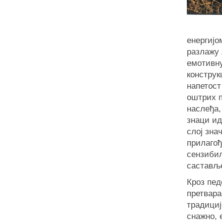
енергијо
разлажу 
емотивну
конструк
напетост
оштрих п
наслеђа,
знаци ид
слој зна
прилагођ
сензибил
састављ
Кроз пед
претвара
традициј
снажно, 