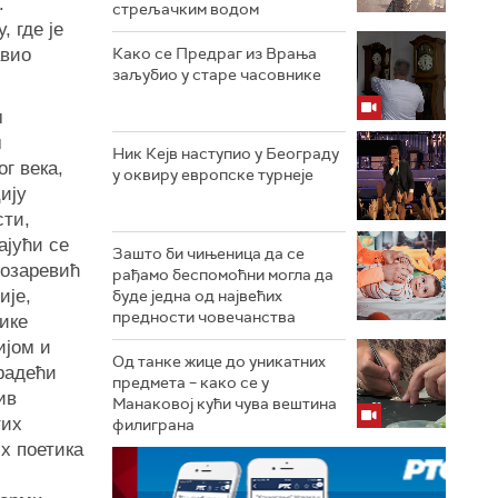
.
стрељачким водом
 где је
Како се Предраг из Врања
авио
заљубио у старе часовнике
м
м
Ник Кејв наступио у Београду
г века,
у оквиру европске турнеје
ију
сти,
ајући се
Зашто би чињеница да се
Возаревић
рађамо беспомоћни могла да
ије,
буде једна од највећих
предности човечанства
лике
ијом и
Од танке жице до уникатних
радећи
предмета – како се у
ив
Манаковој кући чува вештина
тих
филиграна
х поетика