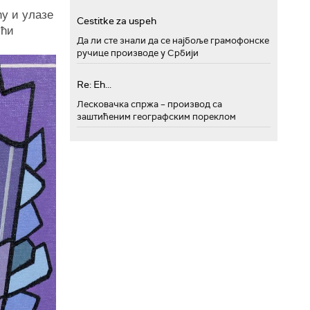
у и улазе
Cestitke za uspeh
ући
Да ли сте знали да се најбоље грамофонске
ручице производе у Србији
Re: Eh...
Лесковачка спржа – производ са
заштићеним географским пореклом