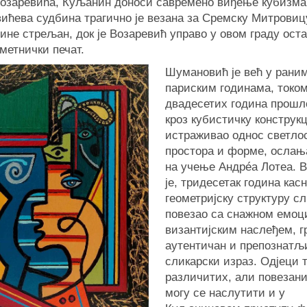
озаревића, Куљанин доноси савремено виђење кубизма
ћева судбина трагично је везана за Сремску Митровицу,
дине стрељан, док је Возаревић управо у овом граду ост
метнички печат.
Шумановић је већ у рани
париским годинама, токо
двадесетих година прошло
кроз кубистичку конструкц
истраживао однос светло
простора и форме, ослањ
на учење Андрéа Лотеа. 
је, тридесетак година касн
геометријску структуру с
повезао са снажном емоц
византијским наслеђем, г
аутентичан и препознатљ
сликарски израз. Одјеци 
различитих, али повезани
могу се наслутити и у