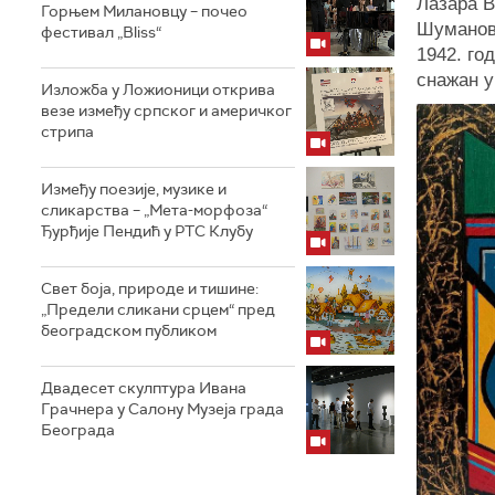
Лазара В
Горњем Милановцу – почео
Шуманови
фестивал „Bliss“
1942. го
снажан у
Изложба у Ложионици открива
везе између српског и америчког
стрипа
Између поезије, музике и
сликарства – „Мета-морфоза“
Ђурђије Пендић у РТС Клубу
Свет боја, природе и тишине:
„Предели сликани срцем“ пред
београдском публиком
Двадесет скулптура Ивана
Грачнера у Салону Музеја града
Београда