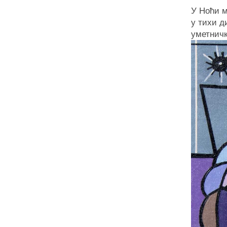
У Ноћи м
у тихи д
уметничк