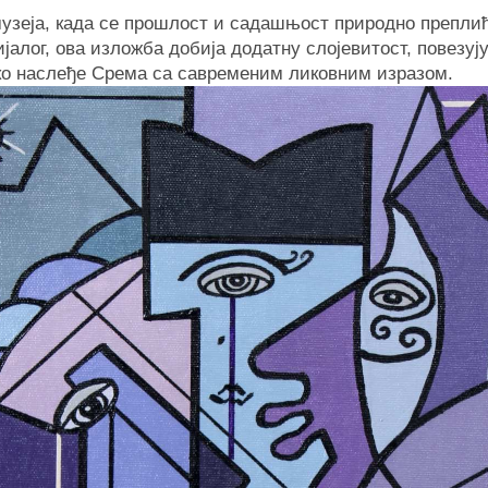
узеја, када се прошлост и садашњост природно преплић
ијалог, ова изложба добија додатну слојевитост, повезуј
о наслеђе Срема са савременим ликовним изразом.