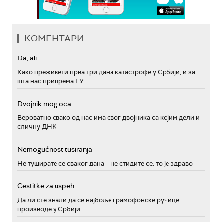
КОМЕНТАРИ
Da, ali...
Како преживети прва три дана катастрофе у Србији, и за
шта нас припрема ЕУ
Dvojnik mog oca
Вероватно свако од нас има свог двојника са којим дели и
сличну ДНК
Nemogućnost tusiranja
Не туширате се сваког дана – не стидите се, то је здраво
Cestitke za uspeh
Да ли сте знали да се најбоље грамофонске ручице
производе у Србији