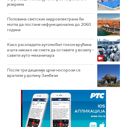
језерима
Половина светских хидроелектрана би
могла да постане нефункционална до 2060.
године
Како расхладити аутомобил током врућина
и шта никако не смете да оставите у возилу –
савети ауто-механичара
После три деценије црни носорози се
вратили у долину Замбези