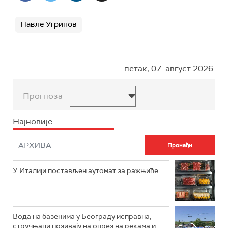
Павле Угринов
петак, 07. август 2026.
Прогноза
Најновије
У Италији постављен аутомат за ражњиће
Вода на базенима у Београду исправна,
стручњаци позивају на опрез на рекама и