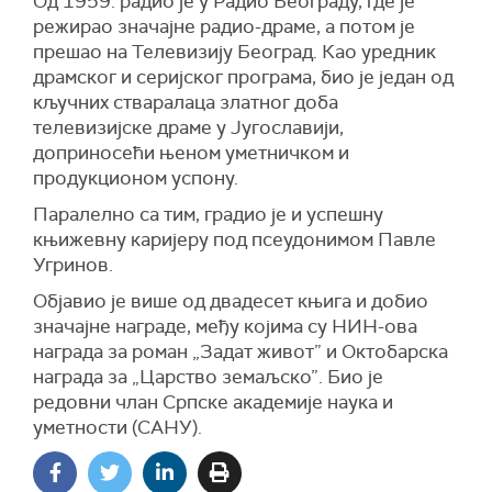
Од 1959. радио је у Радио Београду, где је
режирао значајне радио-драме, а потом је
прешао на Телевизију Београд. Као уредник
драмског и серијског програма, био је један од
кључних стваралаца златног доба
телевизијске драме у Југославији,
доприносећи њеном уметничком и
продукционом успону.
Паралелно са тим, градио је и успешну
књижевну каријеру под псеудонимом Павле
Угринов.
Објавио је више од двадесет књига и добио
значајне награде, међу којима су НИН-ова
награда за роман „Задат живот” и Октобарска
награда за „Царство земаљско”. Био је
редовни члан Српске академије наука и
уметности (САНУ).