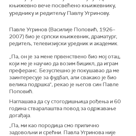
књижевно вече посвећено књижевнику,
уреднику и редитељу Павлу Угринову.
Павле Угринов (Василије Поповић, 1926–
2007) био је српски књижевник, драматург,
редитељ, телевизијски уредник и академик.
„Па, он је за мене првенствено био мој отац,
који ме је научио да возим бицикл, да играм
преферанс. Безуспешно је покушавао да ме
заинтересује за фудбал, али свакако је био
велика подршка“, рекао је његов син Павле
Поповић.
Наглашава да су стогодишњица рођења и 60
година стваралаштва повод за одржавање
догађаја.
„Па, ми као породица смо прилично
задовољни и срећни. Павла Угринова није