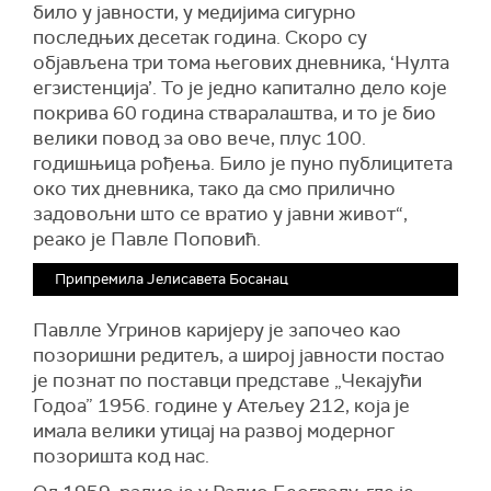
било у јавности, у медијима сигурно
последњих десетак година. Скоро су
објављена три тома његових дневника, ‘Нулта
егзистенција’. То је једно капитално дело које
покрива 60 година стваралаштва, и то је био
велики повод за ово вече, плус 100.
годишњица рођења. Било је пуно публицитета
око тих дневника, тако да смо прилично
задовољни што се вратио у јавни живот“,
реако је Павле Поповић.
Припремила Јелисавета Босанац
Павлле Угринов каријеру је започео као
позоришни редитељ, а широј јавности постао
је познат по поставци представе „Чекајући
Годоа” 1956. године у Атељеу 212, која је
имала велики утицај на развој модерног
позоришта код нас.