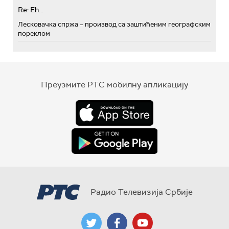
Re: Eh...
Лесковачка спржа – производ са заштићеним географским
пореклом
Преузмите РТС мобилну апликацију
Радио Телевизија Србије