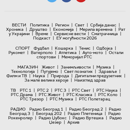
|
|
|
|
ВЕСТИ
Политика
Регион
Свет
Србија данас
|
|
|
|
Хроника
Друштво
Економија
Мерила времена
Рат
|
|
|
|
у Украјини
Време
Сервисне вести
Сматрачница
|
Подкаст
ЕУ могућности 2026
|
|
|
|
СПОРТ
Фудбал
Кошарка
Тенис
Одбојка
|
|
|
|
Рукомет
Ватерполо
Атлетика
Ауто-мото
Остали
|
спортови
Меморијал РТС
|
|
|
МАГАЗИН
Живот
Занимљивости
Музика
|
|
|
|
Технологијa
Путујемо
Свет познатих
Здравље
|
|
|
|
Филм и ТВ
Наука
Природа
Дигитални предузетник
|
За мале велике хероје
Наизглед здрав
|
|
|
|
|
ТВ
РТС 1
РТС 2
РТС 3
РТС Свет
РТС Наука
|
|
|
|
РТС Драма
РТС Живот
РТС Класика
РТС Коло
|
|
РТС Трезор
РТС Музика
РТС Полетарац
|
|
РАДИО
Радио Београд 1
Радио Београд 2
Радио
|
|
|
Београд 3
Београд 202
Радио Плетеница
Радио
|
|
|
Рокенролер
Радио Џубокс
Радио Вртешка
Радио
|
Џезер
Архив