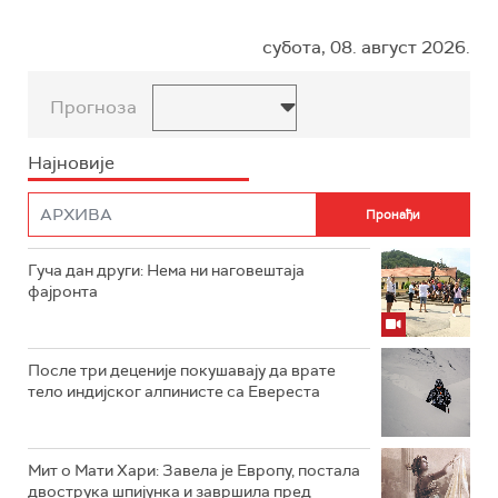
субота, 08. август 2026.
Прогноза
Најновије
Гуча дан други: Нема ни наговештаја
фајронта
После три деценије покушавају да врате
тело индијског алпинисте са Евереста
Мит о Мати Хари: Завела је Европу, постала
двострука шпијунка и завршила пред