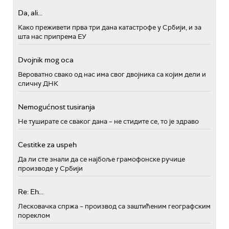
Da, ali...
Како преживети прва три дана катастрофе у Србији, и за
шта нас припрема ЕУ
Dvojnik mog oca
Вероватно свако од нас има свог двојника са којим дели и
сличну ДНК
Nemogućnost tusiranja
Не туширате се сваког дана – не стидите се, то је здраво
Cestitke za uspeh
Да ли сте знали да се најбоље грамофонске ручице
производе у Србији
Re: Eh...
Лесковачка спржа – производ са заштићеним географским
пореклом