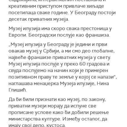
креативним приступом привлаче хиљаде
посетилаца сваке године. У Београду постоји
десетак приватних музеја.
Музеј илузија има скоро свака престоница у
Европи. Београдски послује као франшиза.
„Музеј илузија у Београду је једини и први
овакав музеј у Србији, а ми смо део глобалне,
највеће франшизе приватних музеја у свету.
Музеј илузија послује у преко 60 градова и
свуда послујемо на начин који је примерен
позитивном праву те земље у којој се налази“,
наглашава менаџерка Музеја илузије, Нина
Глишић.
Да би били признати као музеј, по закону,
приватни музеји морају да испуне све
прописане услове како би добили решење
министарства културе. Између осталог, да
имају свој депо, кустоса.