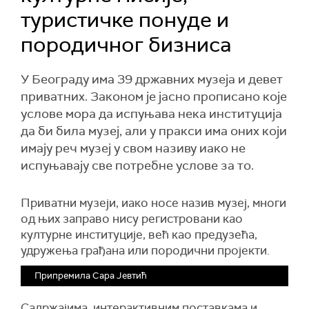
туристичке понуде и
породичног бизниса
У Београду има 39 државних музеја и девет
приватних. Законом је јасно прописано које
услове мора да испуњава нека институција
да би била музеј, али у пракси има оних који
имају реч музеј у свом називу иако не
испуњавају све потребне услове за то.
Приватни музеји, иако носе назив музеј, многи
од њих заправо нису регистровани као
културне институције, већ као предузећа,
удружења грађана или породични пројекти.
Припремила Сара Јевтић
Садржајима, интерактивним поставкама и