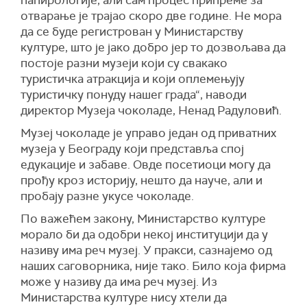
папирологије, али сам процес припреме за
отварање је трајао скоро две године. Не мора
да се буде регистрован у Министарству
културе, што је јако добро јер то дозвољава да
постоје разни музеји који су свакако
туристичка атракција и који оплемењују
туристичку понуду нашег града“, наводи
директор Музеја чоколаде, Ненад Радуловић.
Музеј чоколаде је управо један од приватних
музеја у Београду који представља спој
едукације и забаве. Овде посетиоци могу да
прођу кроз историју, нешто да науче, али и
пробају разне укусе чоколаде.
По важећем закону, Министарство културе
морало би да одобри некој институцији да у
називу има реч музеј. У пракси, сазнајемо од
наших саговорника, није тако. Било која фирма
може у називу да има реч музеј. Из
Министарства културе нису хтели да