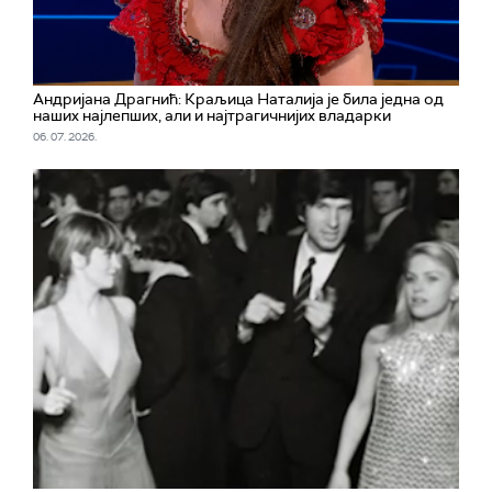
Андријана Драгнић: Краљица Наталија је била једна од
наших најлепших, али и најтрагичнијих владарки
06. 07. 2026.