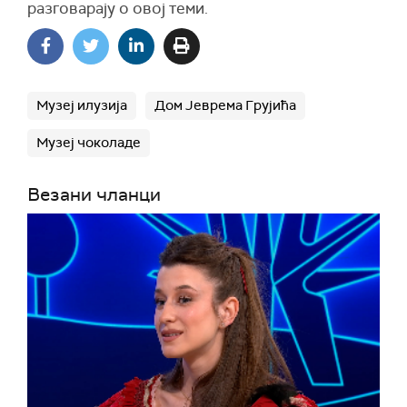
разговарају о овој теми.
Музеј илузија
Дом Јеврема Грујића
Музеј чоколаде
Везани чланци