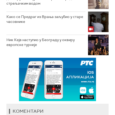
стрељачким водом
Како се Предраг из Врања заљубио у старе
часовнике
Ник Кејв наступио у Београду у оквиру
европске турнеје
КОМЕНТАРИ