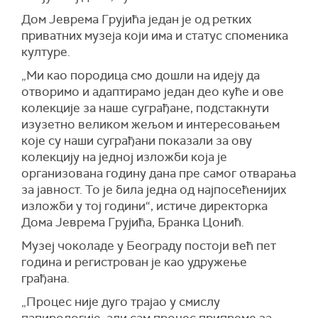
Дом Јеврема Грујића један је од ретких
приватних музеја који има и статус споменика
културе.
„Ми као породица смо дошли на идеју да
отворимо и адаптирамо један део куће и ове
колекције за наше суграђане, подстакнути
изузетно великом жељом и интересовањем
које су наши суграђани показали за ову
колекцију на једној изложби која је
организована годину дана пре самог отварања
за јавност. То је била једна од најпосећенијих
изложби у тој години“, истиче директорка
Дома Јеврема Грујића, Бранка Цонић.
Музеј чоколаде у Београду постоји већ пет
година и регистрован је као удружење
грађана.
„Процес није дуго трајао у смислу