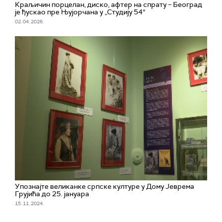
Краљичин порцелан, диско, афтер на спрату – Београд
је ђускао пре Њујорчана у „Студију 54“
02. 04. 2026.
Упознајте великанке српске културе у Дому Јеврема
Грујића до 25. јануара
15. 11. 2024.