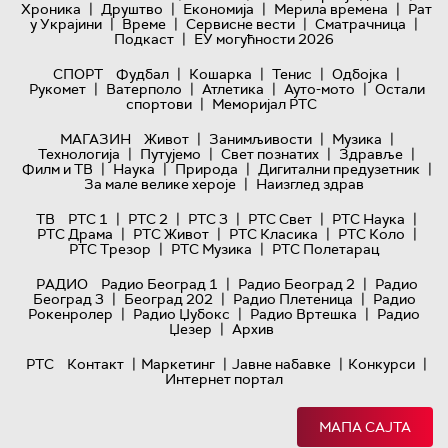
|
|
|
|
Хроника
Друштво
Економија
Мерила времена
Рат
|
|
|
|
у Украјини
Време
Сервисне вести
Сматрачница
|
Подкаст
ЕУ могућности 2026
|
|
|
|
СПОРТ
Фудбал
Кошарка
Тенис
Одбојка
|
|
|
|
Рукомет
Ватерполо
Атлетика
Ауто-мото
Остали
|
спортови
Меморијал РТС
|
|
|
МАГАЗИН
Живот
Занимљивости
Музика
|
|
|
|
Технологијa
Путујемо
Свет познатих
Здравље
|
|
|
|
Филм и ТВ
Наука
Природа
Дигитални предузетник
|
За мале велике хероје
Наизглед здрав
|
|
|
|
|
ТВ
РТС 1
РТС 2
РТС 3
РТС Свет
РТС Наука
|
|
|
|
РТС Драма
РТС Живот
РТС Класика
РТС Коло
|
|
РТС Трезор
РТС Музика
РТС Полетарац
|
|
РАДИО
Радио Београд 1
Радио Београд 2
Радио
|
|
|
Београд 3
Београд 202
Радио Плетеница
Радио
|
|
|
Рокенролер
Радио Џубокс
Радио Вртешка
Радио
|
Џезер
Архив
|
|
|
|
РТС
Контакт
Маркетинг
Јавне набавке
Конкурси
Интернет портал
МАПА САЈТА