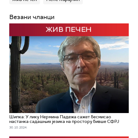
Везани чланци
Шипка: У лику Нермина Падежа сажет бесмисао
настанка садашњих језика на простору бивше СФРЈ
30. 10. 2024.