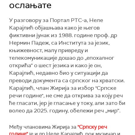
ослањате
У разговору за Портал РТС-а, Неле
Карајлић објашњава како је његов
фиктивни јунак из 1988. године проф. др
Нермин Падеж, са Института за језик,
књижевност, малу привреду и
телекомуникације дошао до „епохалног
открића“ о шест језика и како је он,
Карајлић, недавно био у ситуацији да
преводи документа са српског на хрватски.
Карајлић, члан Жирија за избор "Српске
речи године", не сме да открива за коју реч
ће гласати, јер је гласање у току, али зато би
волео да 2025. годину, обележи реч „мир“.
Међу члановима Жирија за
"Српску реч
године"
је и др Неле Карајлић, рок музичар и