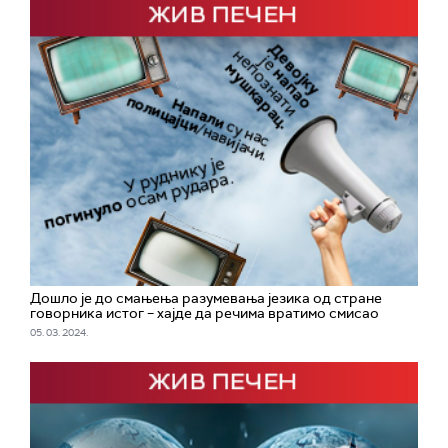
Дошло је до смањења разумевања језика од стране
говорника истог – хајде да речима вратимо смисао
05. 03. 2024.