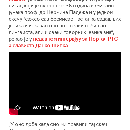
писац који је скоро пре 36 година измислио
јунака проф. др Нермина Падежа и у једном
скечу "сажео сав бесмисао настанка садашњих
језика и исказао оно што сваки озбиљан
лингвиста, али и сваки говорник језика зна“,
рекао је у
недавном интервјуу за Портал РТС-
а слависта Данко Шипка
.
„У оно доба када смо ми правили тај скеч