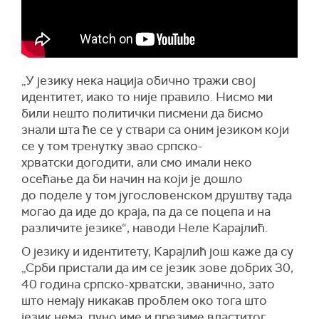
„У језику нека нација обично тражи свој
идентитет, иако то није правило. Нисмо ми
били нешто политички писмени да бисмо
знали шта ће се у ствари са оним језиком који
се у том тренутку звао српско-
хрватски догодити, али смо имали неко
осећање да би начин на који је дошло
до поделе у том југословенском друштву тада
могао да иде до краја, па да се поцепа и на
различите језике“, наводи Неле Карајлић.
О језику и идентитету, Карајлић још каже да су
„Срби пристали да им се језик зове добрих 30,
40 година српско-хрватски, званично, зато
што немају никакав проблем око тога што
језик нема ‚пуно име и презиме властитог