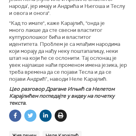
народа‘, јер имају и Андрића и Његоша и Теслу
и овога и онога".
"Кад то имате", каже Карајлић, "онда је
много лакше да сте свесни властитог
културолошког бића и властитог
идентитета. Проблем је са млађим народима
који морају да нађу неку поштапалицу, неки
штап на који ће се ослонити. Тај ослонац је
увек најлакше наћи променом имена језика, јер
треба времена да се појави Тесла и да се
појави Андрић“, наводи Неле Карајлић.
Цео разговор Драгане Игњић са Нелетом
Карајлићем погледајте у видеу на почетку
текста.
Жив печен
Неле Карајлић