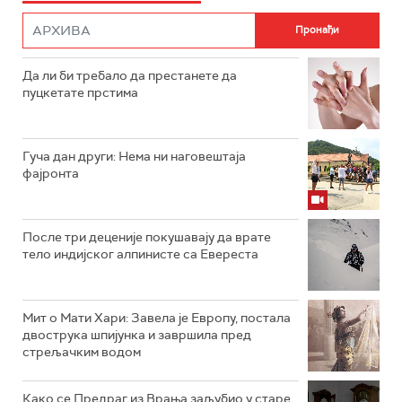
Да ли би требало да престанете да
пуцкетате прстима
Гуча дан други: Нема ни наговештаја
фајронта
После три деценије покушавају да врате
тело индијског алпинисте са Евереста
Мит о Мати Хари: Завела је Европу, постала
двострука шпијунка и завршила пред
стрељачким водом
Како се Предраг из Врања заљубио у старе