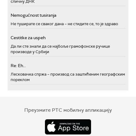
сличну ДНК
Nemogućnost tusiranja
Не туширате се сваког дана – не стидите се, то је здраво
Cestitke za uspeh
Да ли сте знали да се најбоље грамофонске ручице
производе у Србији
Re: Eh...
Лесковачка спржа – производ са заштићеним географским
пореклом
Преузмите РТС мобилну апликацију