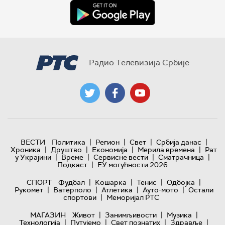
Радио Телевизија Србије
|
|
|
|
ВЕСТИ
Политика
Регион
Свет
Србија данас
|
|
|
|
Хроника
Друштво
Економија
Мерила времена
Рат
|
|
|
|
у Украјини
Време
Сервисне вести
Сматрачница
|
Подкаст
ЕУ могућности 2026
|
|
|
|
СПОРТ
Фудбал
Кошарка
Тенис
Одбојка
|
|
|
|
Рукомет
Ватерполо
Атлетика
Ауто-мото
Остали
|
спортови
Меморијал РТС
|
|
|
МАГАЗИН
Живот
Занимљивости
Музика
|
|
|
|
Технологијa
Путујемо
Свет познатих
Здравље