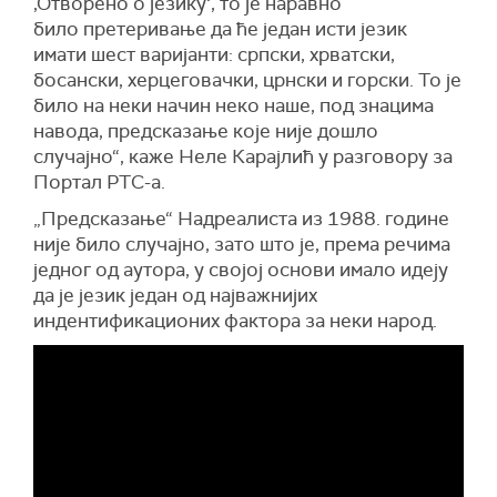
‚Отворено о језику‘, то је наравно
било претеривање да ће један исти језик
имати шест варијанти: српски, хрватски,
босански, херцеговачки, црнски и горски. То је
било на неки начин неко наше, под знацима
навода, предсказање које није дошло
случајно“, каже Неле Карајлић у разговору за
Портал РТС-а.
„Предсказање“ Надреалиста из 1988. године
није било случајно, зато што је, према речима
једног од аутора, у својој основи имало идеју
да је језик један од најважнијих
индентификационих фактора за неки народ.