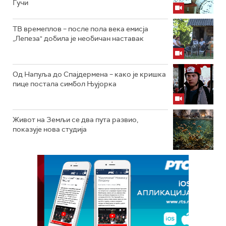
Гучи
ТВ времеплов – после пола века емисја
„Лепеза" добила је необичан наставак
Од Напуља до Спајдермена – како је кришка
пице постала симбол Њујорка
Живот на Земљи се два пута развио,
показује нова студија