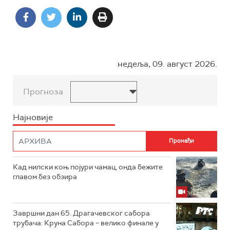
недеља, 09. август 2026.
Прогноза
Најновије
Кад нилски коњ појури чамац, онда бежите
главом без обзира
Завршни дан 65. Драгачевског сабора
трубача: Круна Сабора – велико финале у