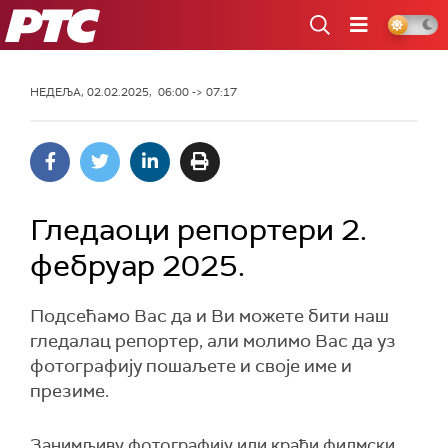
РТС
НЕДЕЉА, 02.02.2025, 06:00 -> 07:17
Гледаоци репортери 2.
фебруар 2025.
Подсећамо Вас да и Ви можете бити наш
гледалац репортер, али молимо Вас да уз
фотографију пошаљете и своје име и
презиме.
Занимљиву фотографију или краћи филмски