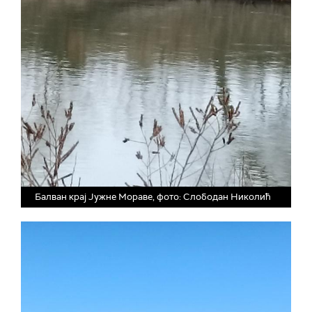
Балван крај Јужне Мораве, фото: Слободан Николић