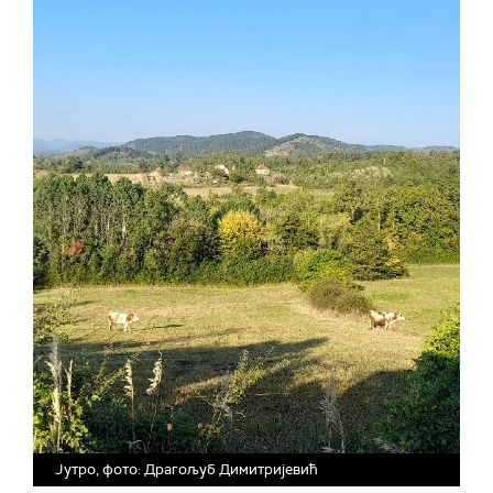
Јутро, фото: Драгољуб Димитријевић