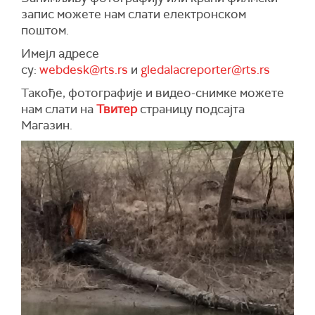
запис можете нам слати електронском
поштом.
Имејл адресе
су:
webdesk@rts.rs
и
gledalacreporter@rts.rs
Такође, фотографије и видео-снимке можете
нам слати на
Твитер
страницу подсајта
Магазин.