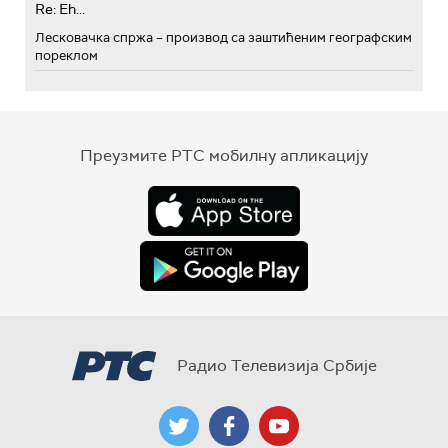
Re: Eh...
Лесковачка спржа – производ са заштићеним географским
пореклом
Преузмите РТС мобилну апликацију
Радио Телевизија Србије