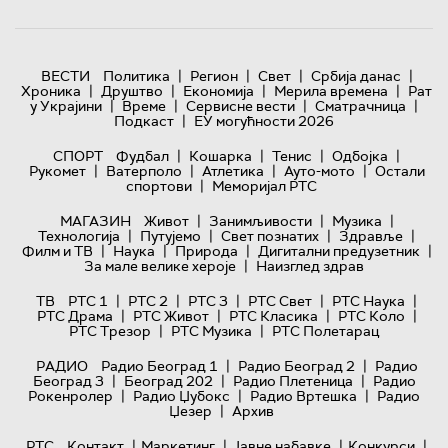
|
|
|
|
ВЕСТИ
Политика
Регион
Свет
Србија данас
|
|
|
|
Хроника
Друштво
Економија
Мерила времена
Рат
|
|
|
|
у Украјини
Време
Сервисне вести
Сматрачница
|
Подкаст
ЕУ могућности 2026
|
|
|
|
СПОРТ
Фудбал
Кошарка
Тенис
Одбојка
|
|
|
|
Рукомет
Ватерполо
Атлетика
Ауто-мото
Остали
|
спортови
Меморијал РТС
|
|
|
МАГАЗИН
Живот
Занимљивости
Музика
|
|
|
|
Технологијa
Путујемо
Свет познатих
Здравље
|
|
|
|
Филм и ТВ
Наука
Природа
Дигитални предузетник
|
За мале велике хероје
Наизглед здрав
|
|
|
|
|
ТВ
РТС 1
РТС 2
РТС 3
РТС Свет
РТС Наука
|
|
|
|
РТС Драма
РТС Живот
РТС Класика
РТС Коло
|
|
РТС Трезор
РТС Музика
РТС Полетарац
|
|
РАДИО
Радио Београд 1
Радио Београд 2
Радио
|
|
|
Београд 3
Београд 202
Радио Плетеница
Радио
|
|
|
Рокенролер
Радио Џубокс
Радио Вртешка
Радио
|
Џезер
Архив
|
|
|
|
РТС
Контакт
Маркетинг
Јавне набавке
Конкурси