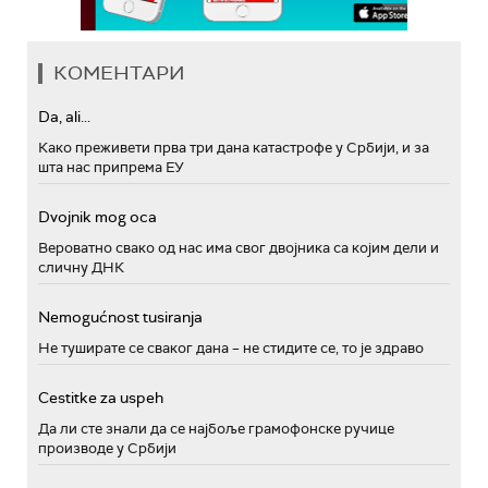
КОМЕНТАРИ
Da, ali...
Како преживети прва три дана катастрофе у Србији, и за
шта нас припрема ЕУ
Dvojnik mog oca
Вероватно свако од нас има свог двојника са којим дели и
сличну ДНК
Nemogućnost tusiranja
Не туширате се сваког дана – не стидите се, то је здраво
Cestitke za uspeh
Да ли сте знали да се најбоље грамофонске ручице
производе у Србији