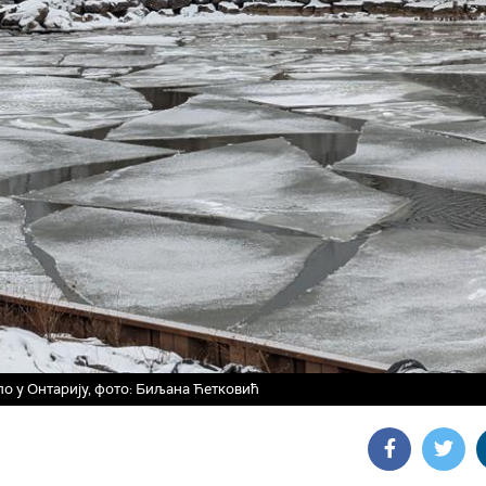
о у Онтарију, фото: Биљана Ћетковић