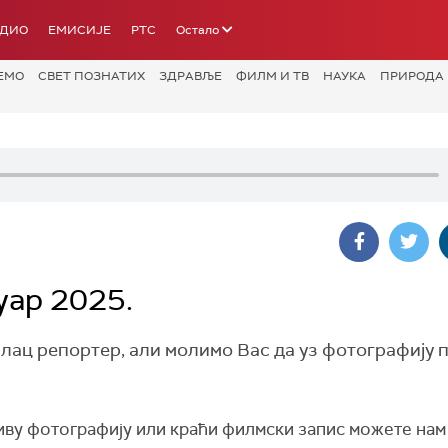
АДИО
ЕМИСИЈЕ
РТС
Остало
ЕМО
СВЕТ ПОЗНАТИХ
ЗДРАВЉЕ
ФИЛМ И ТВ
НАУКА
ПРИРОДА
уар 2025.
алац репортер, али молимо Вас да уз фотографију
ву фотографију или краћи филмски запис можете нам