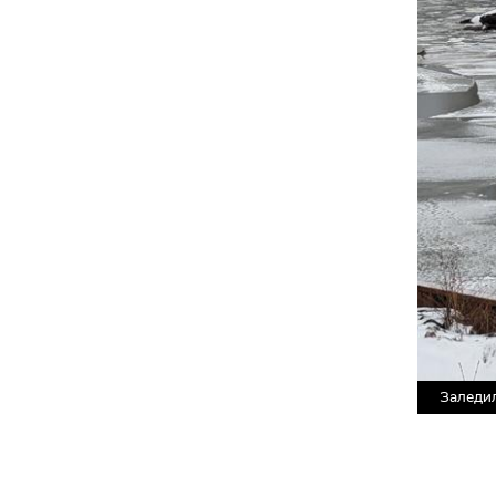
Заледил