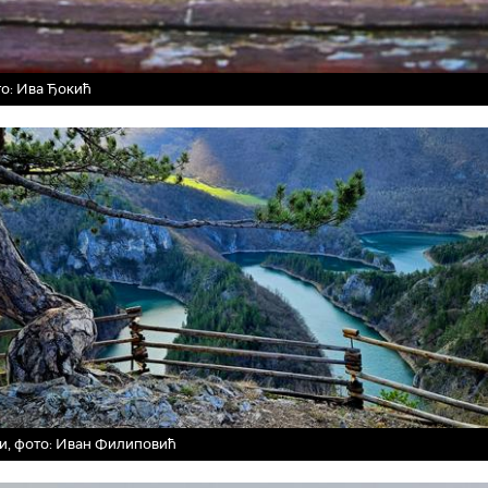
то: Ива Ђокић
и, фото: Иван Филиповић