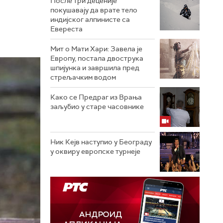
После три деценије
покушавају да врате тело
индијског алпинисте са
Евереста
Мит о Мати Хари: Завела је
Европу, постала двострука
шпијунка и завршила пред
стрељачким водом
Како се Предраг из Врања
заљубио у старе часовнике
Ник Кејв наступио у Београду
у оквиру европске турнеје