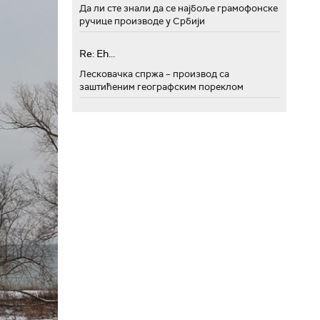
Да ли сте знали да се најбоље грамофонске
ручице производе у Србији
Re: Eh...
Лесковачка спржа – производ са
заштићеним географским пореклом