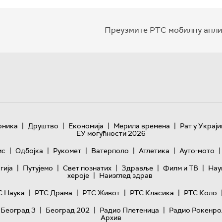
Преузмите РТС мобилну апли
|
|
|
|
оника
Друштво
Економија
Мерила времена
Рат у Украји
ЕУ могућности 2026
|
|
|
|
|
|
ис
Одбојка
Рукомет
Ватерполо
Атлетика
Ауто-мото
|
|
|
|
|
гијa
Путујемо
Свет познатих
Здравље
Филм и ТВ
Нау
|
хероје
Наизглед здрав
|
|
|
|
С Наука
РТС Драма
РТС Живот
РТС Класика
РТС Коло
|
|
|
 Београд 3
Београд 202
Радио Плетеница
Радио Рокенро
Архив