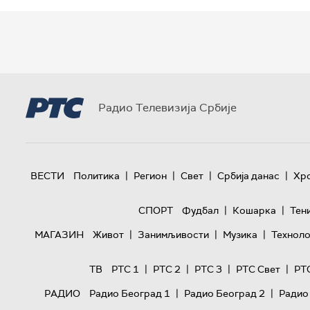
Радио Телевизија Србије
|
|
|
|
ВЕСТИ
Политика
Регион
Свет
Србија данас
Хр
|
|
СПОРТ
Фудбал
Кошарка
Тен
|
|
|
МАГАЗИН
Живот
Занимљивости
Музика
Техноло
|
|
|
|
ТВ
РТС 1
РТС 2
РТС 3
РТС Свет
РТ
|
|
РАДИО
Радио Београд 1
Радио Београд 2
Радио