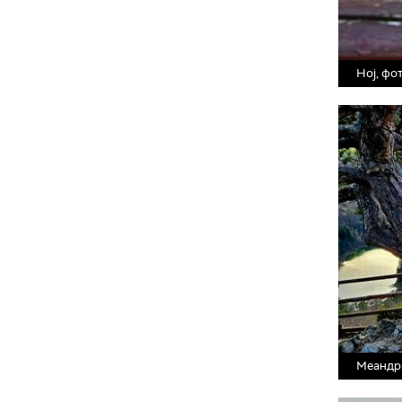
Ној, фо
Меандр