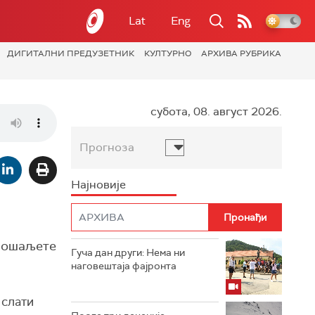
Lat
Eng
ДИГИТАЛНИ ПРЕДУЗЕТНИК
КУЛТУРНО
АРХИВА РУБРИКА
субота, 08. август 2026.
Прогноза
Најновије
 пошаљете
Гуча дан други: Нема ни
наговештаја фајронта
 слати