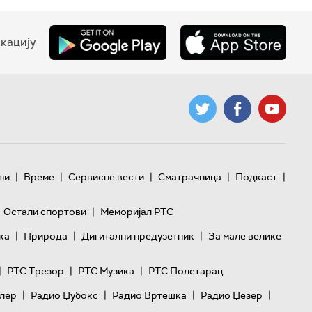
кацију
|
|
|
|
|
ни
Време
Сервисне вести
Сматрачница
Подкаст
|
Остали спортови
Меморијал РТС
|
|
|
ка
Природа
Дигитални предузетник
За мале велике
|
|
|
РТС Трезор
РТС Музика
РТС Полетарац
|
|
|
|
лер
Радио Џубокс
Радио Вртешка
Радио Џезер