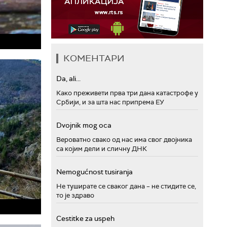
КОМЕНТАРИ
Da, ali...
Како преживети прва три дана катастрофе у
Србији, и за шта нас припрема ЕУ
Dvojnik mog oca
Вероватно свако од нас има свог двојника
са којим дели и сличну ДНК
Nemogućnost tusiranja
Не туширате се сваког дана – не стидите се,
то је здраво
Cestitke za uspeh