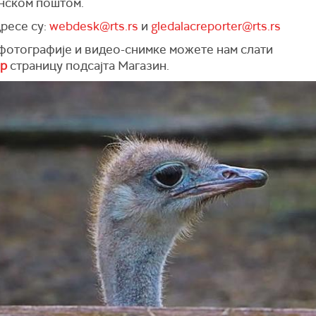
нском поштом.
ресе су:
webdesk@rts.rs
и
gledalacreporter@rts.rs
 фотографије и видео-снимке можете нам слати
ер
страницу подсајта Магазин.