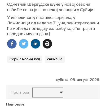
Одметник
Шерву
д
ске
шуме у новој сезони
наћи ће се на још по некој локацији у Србији.
У ишчекивању наставка серијала, у
Ложионици од недеље 7. јуна, заинтересовани
ће моћи да погледају изложбу која ће трајати
наредних месец дана.|
Серија Робин Худ
снимање
субота, 08. август 2026.
Прогноза
Најновије