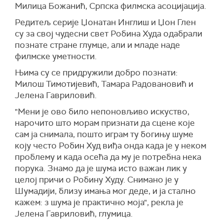
Милица Божанић, Српска филмска асоцијација.
Редитељ серије Џонатан Инглиш и Џон Глен
су за свој чудесни свет Робина Худа одабрали
познате стране глумце, али и младе наде
филмске уметности.
Њима су се придружили добро познати:
Милош Тимотијевић, Тамара Радовановић и
Јелена Гавриловић.
"Мени је ово било непоновљиво искуство,
нарочито што морам признати да сцене које
сам ја снимала, пошто играм ту богињу шуме
коју често Робин Худ виђа онда када је у неком
проблему и када осећа да му је потребна нека
порука. Знамо да је шума исто важан лик у
целој причи о Робину Худу. Снимано је у
Шумадији, близу имања мог деде, и ја стално
кажем: з шума је практично моја", рекла је
Јелена Гавриловић, глумица.