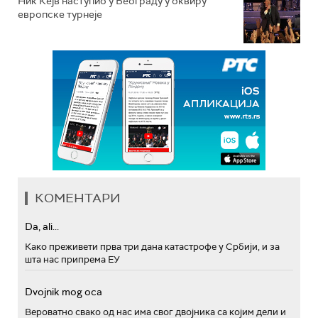
Ник Кејв наступио у Београду у оквиру
европске турнеје
КОМЕНТАРИ
Da, ali...
Како преживети прва три дана катастрофе у Србији, и за
шта нас припрема ЕУ
Dvojnik mog oca
Вероватно свако од нас има свог двојника са којим дели и