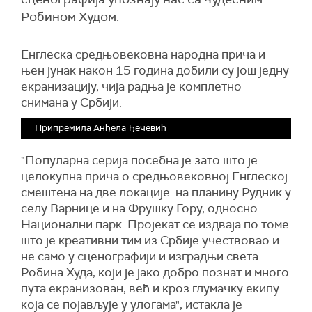
Робином Худом.
Енглеска средњовековна народна прича и
њен јунак након 15 година добили су још једну
екранизацију, чија радња је комплетно
снимана у Србији.
Припремила Анђела Ђечевић
"Популарна серија посебна је зато што је
целокупна прича о средњовековној Енглеској
смештена на две локације: на планину Рудник у
селу Варнице и на Фрушку Гору, односно
Национални парк. Пројекат се издваја по томе
што је креативни тим из Србије учествовао и
не само у сценографији и изградњи света
Робина Худа, који је јако добро познат и много
пута екранизован, већ и кроз глумачку екипу
која се појављује у улогама", истакла је