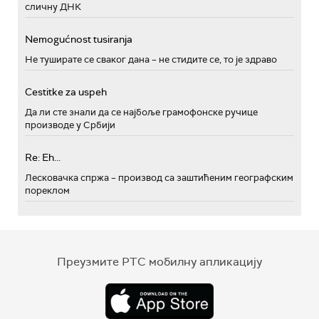
сличну ДНК
Nemogućnost tusiranja
Не туширате се сваког дана – не стидите се, то је здраво
Cestitke za uspeh
Да ли сте знали да се најбоље грамофонске ручице
производе у Србији
Re: Eh...
Лесковачка спржа – производ са заштићеним географским
пореклом
Преузмите РТС мобилну апликацију