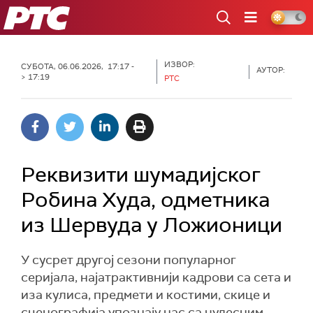
РТС
ИЗВОР:
СУБОТА, 06.06.2026, 17:17 -
АУТОР:
> 17:19
РТС
Реквизити шумадијског
Робина Худа, одметника
из Шервуда у Ложионици
У сусрет другој сезони популарног
серијала, најатрактивнији кадрови са сета и
иза кулиса, предмети и костими, скице и
сценографија упознају нас са чудесним