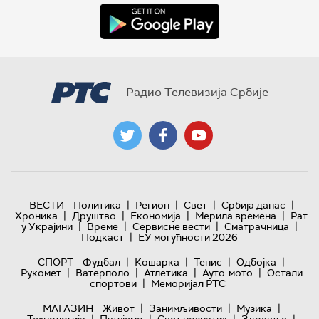
Радио Телевизија Србије
|
|
|
|
ВЕСТИ
Политика
Регион
Свет
Србија данас
|
|
|
|
Хроника
Друштво
Економија
Мерила времена
Рат
|
|
|
|
у Украјини
Време
Сервисне вести
Сматрачница
|
Подкаст
ЕУ могућности 2026
|
|
|
|
СПОРТ
Фудбал
Кошарка
Тенис
Одбојка
|
|
|
|
Рукомет
Ватерполо
Атлетика
Ауто-мото
Остали
|
спортови
Меморијал РТС
|
|
|
МАГАЗИН
Живот
Занимљивости
Музика