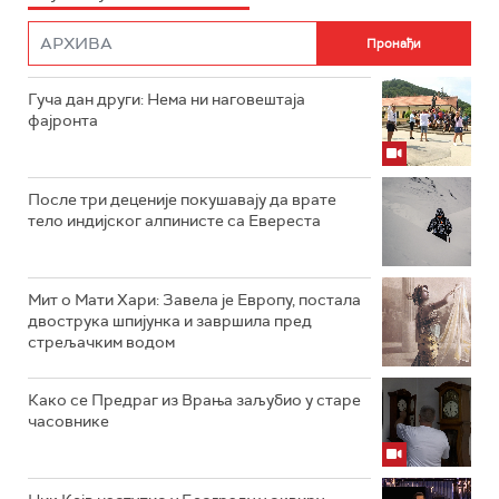
Гуча дан други: Нема ни наговештаја
фајронта
После три деценије покушавају да врате
тело индијског алпинисте са Евереста
Мит о Мати Хари: Завела је Европу, постала
двострука шпијунка и завршила пред
стрељачким водом
Како се Предраг из Врања заљубио у старе
часовнике