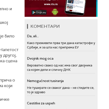
илно и
шкој
КОМЕНТАРИ
је било
Da, ali...
Како преживети прва три дана катастрофе у
Србији, и за шта нас припрема ЕУ
 Напетост
 другој,
Dvojnik mog oca
ака сцена
Вероватно свако од нас има свог двојника
са којим дели и сличну ДНК
прича о
Nemogućnost tusiranja
а који
Не туширате се сваког дана – не стидите се,
то је здраво
тичке
Cestitke za uspeh