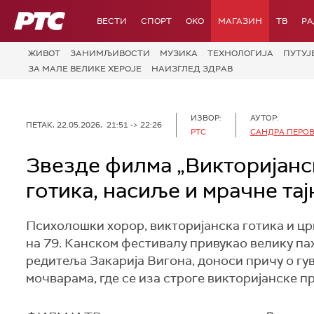
РТС
ВЕСТИ
СПОРТ
OKO
МАГАЗИН
ТВ
Р
ЖИВОТ
ЗАНИМЉИВОСТИ
МУЗИКА
ТЕХНОЛОГИЈA
ПУТУЈ
ЗА МАЛЕ ВЕЛИКЕ ХЕРОЈЕ
НАИЗГЛЕД ЗДРАВ
ИЗВОР:
АУТОР:
ПЕТАК, 22.05.2026, 21:51 -> 22:26
РТС
САНДРА ПЕРО
Звезде филма „Викторијанск
готика, насиље и мрачне та
Психолошки хорор, викторијанска готика и црни
на 79. Канском фестивалу привукао велику па
редитеља Закарија Вигона, доноси причу о гу
мочварама, где се иза строге викторијанске пр