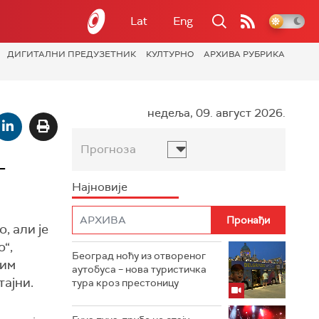
Lat
Eng
ДИГИТАЛНИ ПРЕДУЗЕТНИК
КУЛТУРНО
АРХИВА РУБРИКА
недеља, 09. август 2026.
Прогноза
–
Најновије
, али је
“,
Београд ноћу из отвореног
ким
аутобуса – нова туристичка
тајни.
тура кроз престоницу