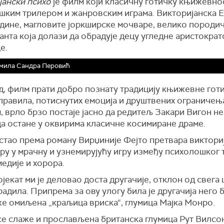
јански психо
је филм који класичну готичку књижевнос
шким трилером и жанровским играма. Викторијанска Е
одине, магловите јоркширске мочваре, велико породи
анта која долази да обрадује децу угледне аристократ
е.
мила Сандра Перовић
, филм прати добро познату традицију књижевне готи
правила, потиснутих емоција и друштвених ограничењ
 врло брзо постаје јасно да редитељ Закари Вигон н
да остане у оквирима класичне косимиране драме.
стао према роману Вирџиније Фејто претвара виктори
у у мрачну и узнемирујућу игру између психолошког 
едије и хорора.
ојекат ми је деловао доста другачије, отклон од свега
радила. Припрема за ову улогу била је другачија него 
же омиљена „краљица вриска“, глумица Мајка Монро.
се слаже и прослављена британска глумица Рут Вилсо