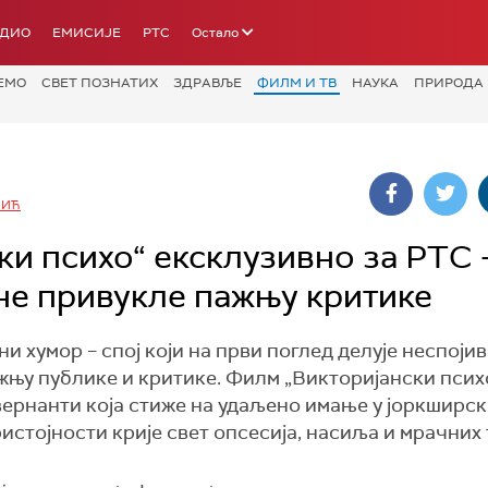
АДИО
ЕМИСИЈЕ
РТС
Остало
ЕМО
СВЕТ ПОЗНАТИХ
ЗДРАВЉЕ
ФИЛМ И ТВ
НАУКА
ПРИРОДА
ВИЋ
и психо“ ексклузивно за РТС 
јне привукле пажњу критике
 хумор – спој који на први поглед делује неспојиво
жњу публике и критике. Филм „Викторијански психо
вернанти која стиже на удаљено имање у јоркширс
истојности крије свет опсесија, насиља и мрачних 