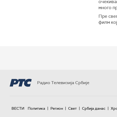
очекивањ
много п
Пре све
филм кој
Радио Телевизија Србије
|
|
|
|
ВЕСТИ
Политика
Регион
Свет
Србија данас
Хр