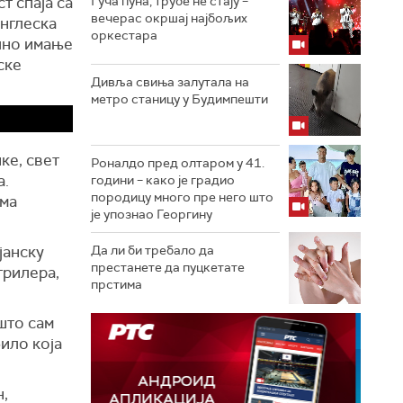
т спаја са
Гуча пуна, трубе не стају –
вечерас окршај најбољих
нглеска
оркестара
чно имање
ске
Дивља свиња залутала на
метро станицу у Будимпешти
ке, свет
Роналдо пред олтаром у 41.
а.
години – како је градио
породицу много пре него што
ема
је упознао Георгину
јанску
Да ли би требало да
престанете да пуцкетате
трилера,
прстима
 што сам
било која
н,