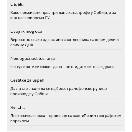
Da, ali...
Како преживети прва три дана катастрофе у Србији, и за
шта нас припрема ЕУ
Dvojnik mog oca
Вероватно свако од нас има свог двојника са којим дели и
сличну ДНК
Nemogućnost tusiranja
Не туширате се сваког дана – не стидите се, то је здраво
Cestitke za uspeh
Да ли сте знали да се најбоље грамофонске ручице
производе у Србији
Re: Eh...
Лесковачка спржа – производ са заштићеним географским
пореклом