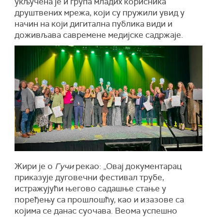
укључена је и група младих корисника
друштвених мрежа, који су пружили увид у
начин на који дигитална публика види и
доживљава савремене медијске садржаје.
Жири је о
Гучи
рекао: „Овај документарац
приказује дуговечни фестивал трубе,
истражујући његово садашње стање у
поређењу са прошлошћу, као и изазове са
којима се данас суочава. Веома успешно