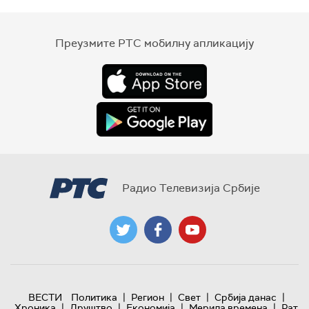
Преузмите РТС мобилну апликацију
Радио Телевизија Србије
|
|
|
|
ВЕСТИ
Политика
Регион
Свет
Србија данас
|
|
|
|
Хроника
Друштво
Економија
Мерила времена
Рат