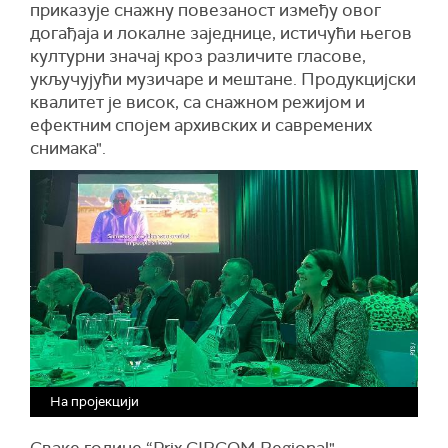
приказује снажну повезаност између овог
догађаја и локалне заједнице, истичући његов
културни значај кроз различите гласове,
укључујући музичаре и мештане. Продукцијски
квалитет је висок, са снажном режијом и
ефектним спојем архивских и савремених
снимака".
На пројекцији