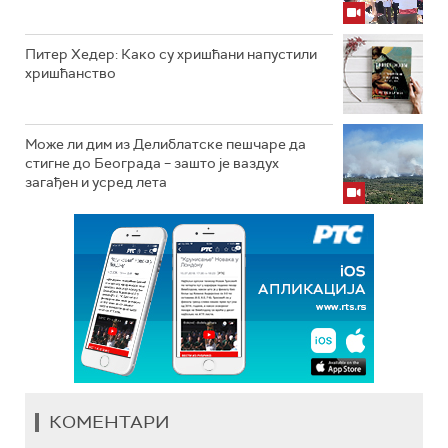
Питер Хедер: Како су хришћани напустили
хришћанство
Може ли дим из Делиблатске пешчаре да
стигне до Београда – зашто је ваздух
загађен и усред лета
КОМЕНТАРИ