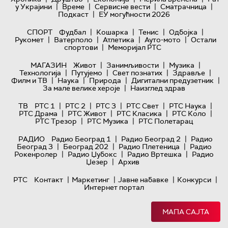
|
|
|
|
у Украјини
Време
Сервисне вести
Сматрачница
|
Подкаст
ЕУ могућности 2026
|
|
|
|
СПОРТ
Фудбал
Кошарка
Тенис
Одбојка
|
|
|
|
Рукомет
Ватерполо
Атлетика
Ауто-мото
Остали
|
спортови
Меморијал РТС
|
|
|
МАГАЗИН
Живот
Занимљивости
Музика
|
|
|
|
Технологијa
Путујемо
Свет познатих
Здравље
|
|
|
|
Филм и ТВ
Наука
Природа
Дигитални предузетник
|
За мале велике хероје
Наизглед здрав
|
|
|
|
|
ТВ
РТС 1
РТС 2
РТС 3
РТС Свет
РТС Наука
|
|
|
|
РТС Драма
РТС Живот
РТС Класика
РТС Коло
|
|
РТС Трезор
РТС Музика
РТС Полетарац
|
|
РАДИО
Радио Београд 1
Радио Београд 2
Радио
|
|
|
Београд 3
Београд 202
Радио Плетеница
Радио
|
|
|
Рокенролер
Радио Џубокс
Радио Вртешка
Радио
|
Џезер
Архив
|
|
|
|
РТС
Контакт
Маркетинг
Јавне набавке
Конкурси
Интернет портал
МАПА САЈТА