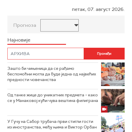
петак, 07. август 2026.
Прогноза
Најновије
Зашто би чињеница да се рађамо
беспомоћни могла да буде једна од највећих
предности човечанства
Од танке жице до уникатних предмета – како
се у Манаковој кући чува вештина филиграна
У Гучу на Сабор трубача први стигли гости
из иностранства, међу њима и Виктор Орбан