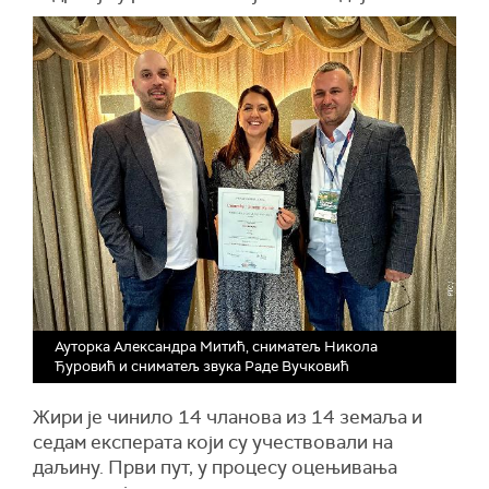
Ауторка Александра Митић, сниматељ Никола
Ђуровић и сниматељ звука Раде Вучковић
Жири је чинило 14 чланова из 14 земаља и
седам експерата који су учествовали на
даљину. Први пут, у процесу оцењивања