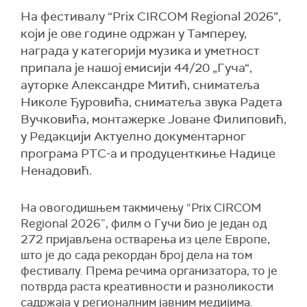
На фестивалу “Prix CIRCOM Regional 2026”,
који је ове године одржан у Тампереу,
награда у категорији музика и уметност
припала је нашој емисији 44/20 „Гуча“,
ауторке Александре Митић, сниматеља
Николе Ђуровића, сниматеља звука Радета
Вучковића, монтажерке Јоване Филиповић,
у Редакцији Актуелно документарног
програма РТС-а и продуценткиње Надице
Ненадовић.
На овогодишњем такмичењу “Prix CIRCOM
Regional 2026”, филм о Гучи био је један од
272 пријављена остварења из целе Европе,
што је до сада рекордан број дела на том
фестивалу. Према речима организатора, то је
потврда раста креативности и разноликости
садржаја у регионалним јавним медијима.