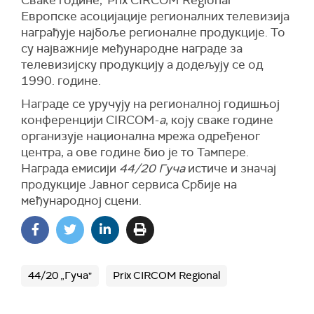
Сваке године,“Prix CIRCOM Regional"
Европске асоцијације регионалних телевизија
награђује најбоље регионалне продукције. То
су најважније међународне награде за
телевизијску продукцију а додељују се од
1990. године.
Награде се уручују на регионалној годишњој
конференцији CIRCOM-
а
, коју сваке године
организује национална мрежа одређеног
центра, а ове године био је то Тампере.
Награда емисији
44/20 Гуча
истиче и значај
продукције Јавног сервиса Србије на
међународној сцени.
44/20 „Гуча"
Prix CIRCOM Regional