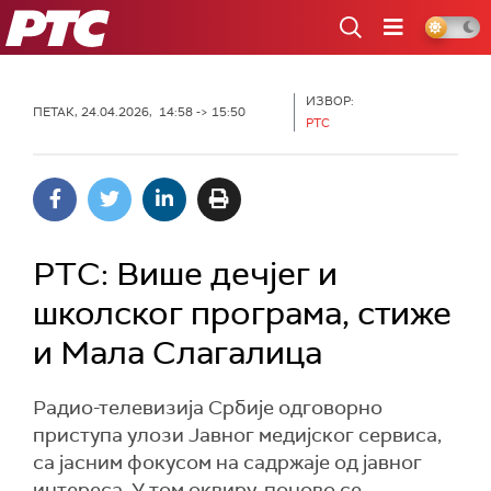
РТС
ИЗВОР:
ПЕТАК, 24.04.2026, 14:58 -> 15:50
РТС
РТС: Више дечјег и
школског програма, стиже
и Мала Слагалица
Радио-телевизија Србије одговорно
приступа улози Јавног медијског сервиса,
са јасним фокусом на садржаје од јавног
интереса. У том оквиру, поново се