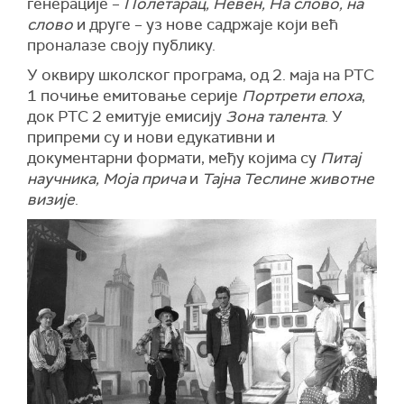
генерације –
Полетарац, Невен, На слово, на
слово
и друге – уз нове садржаје који већ
проналазе своју публику.
У оквиру школског програма, од 2. маја на РТС
1 почиње емитовање серије
Портрети епоха
,
док РТС 2 емитује емисију
Зона талента
. У
припреми су и нови едукативни и
документарни формати, међу којима су
Питај
научника, Моја прича
и
Тајна Теслине животне
визије
.