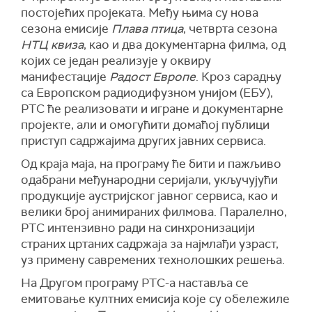
постојећих пројеката. Међу њима су нова
сезона емисије
Плава птица
, четврта сезона
НТЦ квиза
, као и два документарна филма, од
којих се један реализује у оквиру
манифестације
Радост Европе
. Кроз сарадњу
са Европском радиодифузном унијом (ЕБУ),
РТС ће реализовати и игране и документарне
пројекте, али и омогућити домаћој публици
приступ садржајима других јавних сервиса.
Од краја маја, на програму ће бити и пажљиво
одабрани међународни серијали, укључујући
продукције аустријског јавног сервиса, као и
велики број анимираних филмова. Паралелно,
РТС интензивно ради на синхронизацији
страних цртаних садржаја за најмлађи узраст,
уз примену савремених технолошких решења.
На Другом програму РТС-а наставља се
емитовање култних емисија које су обележиле