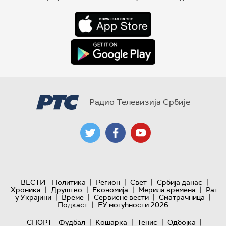
Радио Телевизија Србије
|
|
|
|
ВЕСТИ
Политика
Регион
Свет
Србија данас
|
|
|
|
Хроника
Друштво
Економија
Мерила времена
Рат
|
|
|
|
у Украјини
Време
Сервисне вести
Сматрачница
|
Подкаст
ЕУ могућности 2026
|
|
|
|
СПОРТ
Фудбал
Кошарка
Тенис
Одбојка