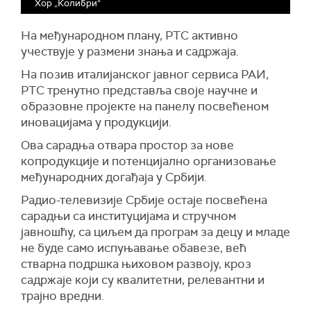
Хор „Колибри“
На међународном плану, РТС активно
учествује у размени знања и садржаја.
На позив италијанског јавног сервиса РАИ,
РТС тренутно представља своје научне и
образовне пројекте на панелу посвећеном
иновацијама у продукцији.
Ова сарадња отвара простор за нове
копродукције и потенцијално организовање
међународних догађаја у Србији.
Радио-телевизије Србије остаје посвећена
сарадњи са институцијама и стручном
јавношћу, са циљем да програм за децу и младе
не буде само испуњавање обавезе, већ
стварна подршка њиховом развоју, кроз
садржаје који су квалитетни, релевантни и
трајно вредни.