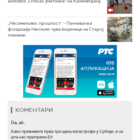
изложба „Отисак уметника“ на Калемегдану
„Несамељиво: прошлост" – Панчевачка
фондација Неозоик чува воденице на Старој
планини
КОМЕНТАРИ
Da, ali...
Како преживети прва три дана катастрофе у Србији, и за
шта нас припрема ЕУ