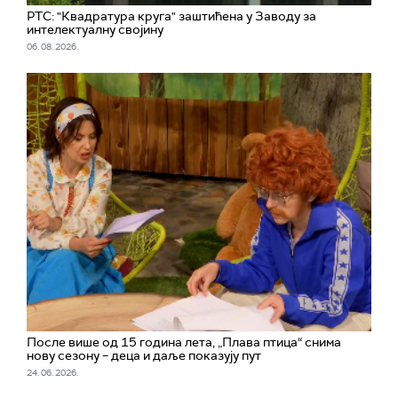
РТС: "Квадратура круга" заштићена у Заводу за
интелектуалну својину
06. 08. 2026.
После више од 15 година лета, „Плава птица“ снима
нову сезону – деца и даље показују пут
24. 06. 2026.