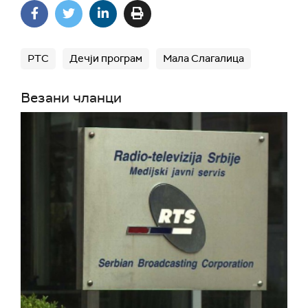
РТС
Дечји програм
Мала Слагалица
Везани чланци