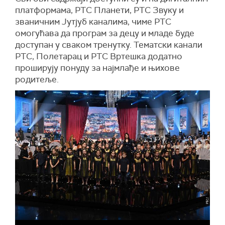
платформама, РТС Планети, РТС Звуку и
званичним Јутјуб каналима, чиме РТС
омогућава да програм за децу и младе буде
доступан у сваком тренутку. Тематски канали
РТС, Полетарац и РТС Вртешка додатно
проширују понуду за најмлађе и њихове
родитеље.