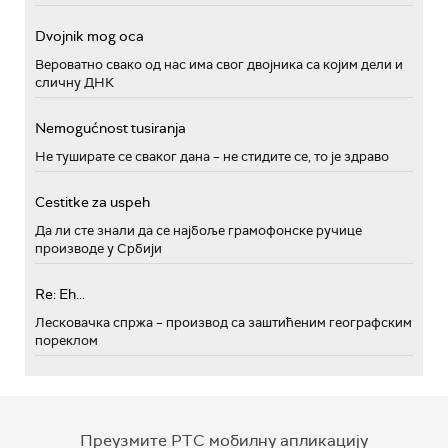
Dvojnik mog oca
Вероватно свако од нас има свог двојника са којим дели и
сличну ДНК
Nemogućnost tusiranja
Не туширате се сваког дана – не стидите се, то је здраво
Cestitke za uspeh
Да ли сте знали да се најбоље грамофонске ручице
производе у Србији
Re: Eh...
Лесковачка спржа – производ са заштићеним географским
пореклом
Преузмите РТС мобилну апликацију