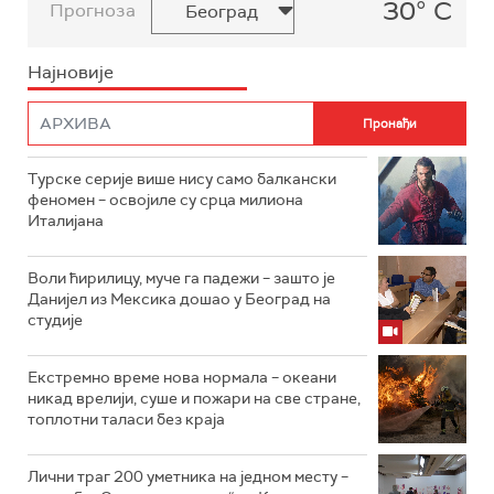
30° C
Прогноза
Најновије
Турске серије више нису само балкански
феномен – освојиле су срца милиона
Италијана
Воли ћирилицу, муче га падежи – зашто је
Данијел из Мексика дошао у Београд на
студије
Екстремно време нова нормала – океани
никад врелији, суше и пожари на све стране,
топлотни таласи без краја
Лични траг 200 уметника на једном месту –