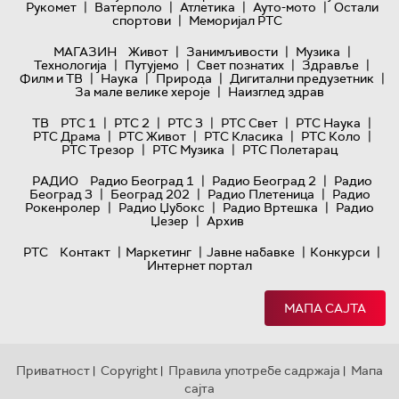
|
|
|
|
Рукомет
Ватерполо
Атлетика
Ауто-мото
Остали
|
спортови
Меморијал РТС
|
|
|
МАГАЗИН
Живот
Занимљивости
Музика
|
|
|
|
Технологијa
Путујемо
Свет познатих
Здравље
|
|
|
|
Филм и ТВ
Наука
Природа
Дигитални предузетник
|
За мале велике хероје
Наизглед здрав
|
|
|
|
|
ТВ
РТС 1
РТС 2
РТС 3
РТС Свет
РТС Наука
|
|
|
|
РТС Драма
РТС Живот
РТС Класика
РТС Коло
|
|
РТС Трезор
РТС Музика
РТС Полетарац
|
|
РАДИО
Радио Београд 1
Радио Београд 2
Радио
|
|
|
Београд 3
Београд 202
Радио Плетеница
Радио
|
|
|
Рокенролер
Радио Џубокс
Радио Вртешка
Радио
|
Џезер
Архив
|
|
|
|
РТС
Контакт
Маркетинг
Јавне набавке
Конкурси
Интернет портал
МАПА САЈТА
Приватност
Copyright
Правила употребе садржаја
Мапа
|
|
|
сајта