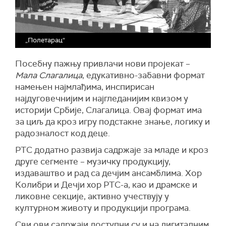
„Полетарац“
Посебну пажњу привлачи нови пројекат –
Мала Слагалица
, едукативно-забавни формат
намењен најмлађима, инспирисан
најдуговечнијим и најгледанијим квизом у
историји Србије, Слагалица. Овај формат има
за циљ да кроз игру подстакне знање, логику и
радозналост код деце.
РТС додатно развија садржаје за младе и кроз
друге сегменте – музичку продукцију,
издаваштво и рад са дечјим ансамблима. Хор
Колибри и Дечји хор РТС-а, као и драмске и
ликовне секције, активно учествују у
културном животу и продукцији програма.
Сви ови садржаји доступни су и на дигиталним