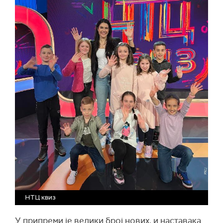
НТЦ квиз
У припреми је велики број нових, и наставака