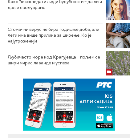
Како ће изгледати људи будућности – да ли и
даље еволуирамо
Стомачни вирус не бира годишње доба, али
лети има више прилика за ширење: Ко је
најугроженији
Љубичасто море код Крагујевца – пољем се
шири мирис лаванде и успеха