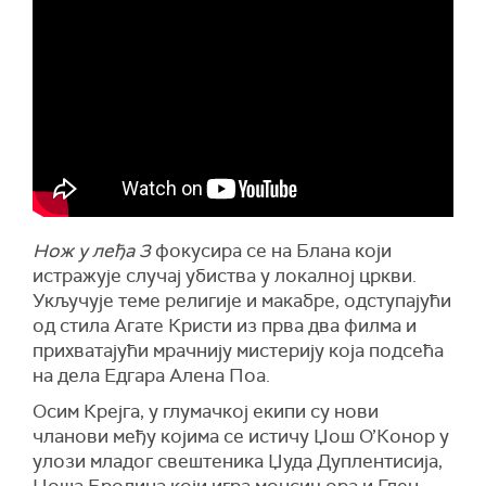
Нож у леђа 3
фокусира се на Блана који
истражује случај убиства у локалној цркви.
Укључује теме религије и макабре, одступајући
од стила Агате Кристи из прва два филма и
прихватајући мрачнију мистерију која подсећа
на дела Едгара Алена Поа.
Осим Крејга, у глумачкој екипи су нови
чланови међу којима се истичу Џош О’Конор у
улози младог свештеника Џуда Дуплентисија,