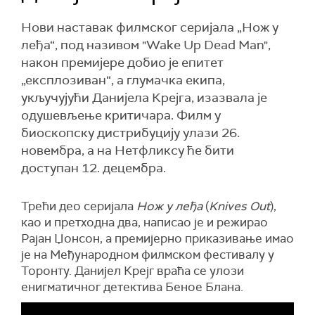
Нови наставак филмског серијала „Нож у
леђа“, под називом "Wake Up Dead Man",
након премијере добио је епитет
„експлозиван“, а глумачка екипа,
укључујући Данијела Крејга, изазвала је
одушевљење критичара. Филм у
биоскопску дистрибуцију улази 26.
новембра, а на Нетфликсу ће бити
доступан 12. децембра.
Трећи део серијала
Нож у леђа
(
Knives Out
),
као и претходна два, написао је и режирао
Рајан Џонсон, а премијерно приказивање имао
је на Међународном филмском фестивалу у
Торонту. Данијел Крејг враћа се улози
енигматичног детектива Беное Блана.