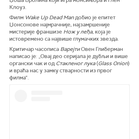
Џоша Бролина који игра монсињора и Глен
Клоуз.
Филм
Wake Up Dead Man
добио је епитет
Џонсонове најмрачније, најзамршеније
мистерије франшизе
Нож у леђа
, која је
истовремено са највише глумачких звезда.
Критичар часописа
Варејти
Овен Глиберман
написао је: „Овај део серијала је дубљи и више
органски чак и од
Стакленог лука
(
Glass Onion
)
и враћа нас у замку стварности из првог
филма“.