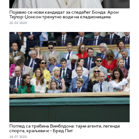
Појавио се нови кандидат за следећег Бонда: Арон
Тејлор-Џонсон тренутно води на кладионицама
20. 03. 2024.
Поглед са трибина Вимблдона: тајни агенти, легенде
спорта, краљеви и – Бред Пит
16. 07. 2023.