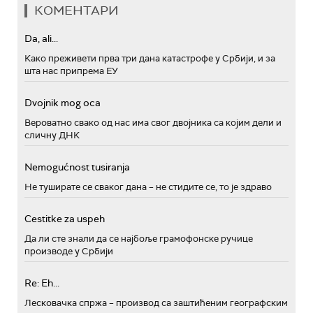
КОМЕНТАРИ
Da, ali...
Како преживети прва три дана катастрофе у Србији, и за
шта нас припрема ЕУ
Dvojnik mog oca
Вероватно свако од нас има свог двојника са којим дели и
сличну ДНК
Nemogućnost tusiranja
Не туширате се сваког дана – не стидите се, то је здраво
Cestitke za uspeh
Да ли сте знали да се најбоље грамофонске ручице
производе у Србији
Re: Eh...
Лесковачка спржа – производ са заштићеним географским