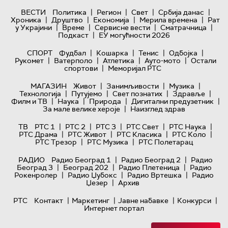
|
|
|
|
ВЕСТИ
Политика
Регион
Свет
Србија данас
|
|
|
|
Хроника
Друштво
Економија
Мерила времена
Рат
|
|
|
|
у Украјини
Време
Сервисне вести
Сматрачница
|
Подкаст
ЕУ могућности 2026
|
|
|
|
СПОРТ
Фудбал
Кошарка
Тенис
Одбојка
|
|
|
|
Рукомет
Ватерполо
Атлетика
Ауто-мото
Остали
|
спортови
Меморијал РТС
|
|
|
МАГАЗИН
Живот
Занимљивости
Музика
|
|
|
|
Технологијa
Путујемо
Свет познатих
Здравље
|
|
|
|
Филм и ТВ
Наука
Природа
Дигитални предузетник
|
За мале велике хероје
Наизглед здрав
|
|
|
|
|
ТВ
РТС 1
РТС 2
РТС 3
РТС Свет
РТС Наука
|
|
|
|
РТС Драма
РТС Живот
РТС Класика
РТС Коло
|
|
РТС Трезор
РТС Музика
РТС Полетарац
|
|
РАДИО
Радио Београд 1
Радио Београд 2
Радио
|
|
|
Београд 3
Београд 202
Радио Плетеница
Радио
|
|
|
Рокенролер
Радио Џубокс
Радио Вртешка
Радио
|
Џезер
Архив
|
|
|
|
РТС
Контакт
Маркетинг
Јавне набавке
Конкурси
Интернет портал