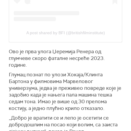
A post shared by BFI (@britishfilminstitute)
Ово је прва улога Џеремија Ренера од
глумчеве скоро фаталне несреће 2023.
године.
Глумац познат по улози Хокаја/Клинта
Бартона у филмовима Марвеловог
универзума, једва је преживео повреде које је
задобио када је нањега пала машина тешка
седам тона. Имао је више од 30 прелома
костију, а једно плућно крило отказало.
„Добро је вратити се и лепо је осетити се
добродошлим на посао који волим, са заиста