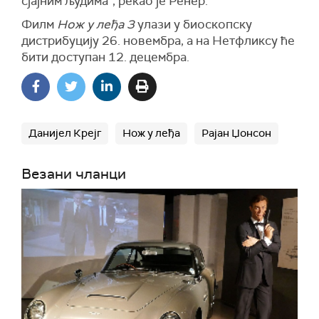
сјајним људима“, рекао је Ренер.
Филм
Нож у леђа 3
улази у биоскопску
дистрибуцију 26. новембра, а на Нетфликсу ће
бити доступан 12. децембра.
Данијел Крејг
Нож у леђа
Рајан Џонсон
Везани чланци