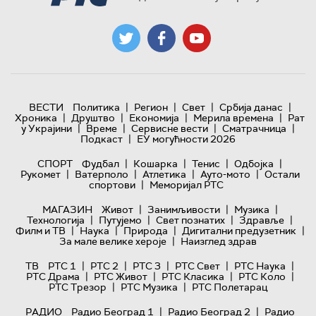
|
|
|
|
ВЕСТИ
Политика
Регион
Свет
Србија данас
|
|
|
|
Хроника
Друштво
Економија
Мерила времена
Рат
|
|
|
|
у Украјини
Време
Сервисне вести
Сматрачница
|
Подкаст
ЕУ могућности 2026
|
|
|
|
СПОРТ
Фудбал
Кошарка
Тенис
Одбојка
|
|
|
|
Рукомет
Ватерполо
Атлетика
Ауто-мото
Остали
|
спортови
Меморијал РТС
|
|
|
МАГАЗИН
Живот
Занимљивости
Музика
|
|
|
|
Технологијa
Путујемо
Свет познатих
Здравље
|
|
|
|
Филм и ТВ
Наука
Природа
Дигитални предузетник
|
За мале велике хероје
Наизглед здрав
|
|
|
|
|
ТВ
РТС 1
РТС 2
РТС 3
РТС Свет
РТС Наука
|
|
|
|
РТС Драма
РТС Живот
РТС Класика
РТС Коло
|
|
РТС Трезор
РТС Музика
РТС Полетарац
|
|
РАДИО
Радио Београд 1
Радио Београд 2
Радио