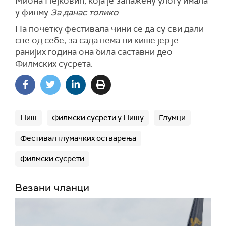
Миона Пејковић,
која је запажену улогу имала
у филму
За данас толико
.
На почетку фестивала чини се да су сви дали
све од себе, за сада нема ни кише јер је
ранијих година она била саставни део
Ф
илмских сусрета.
Ниш
Филмски сусрети у Нишу
Глумци
Фестивал глумачких остварења
Филмски сусрети
Везани чланци