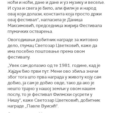
ноћи и ноћи, дане и дане и уз музику и весеље.
И
суза и свега је било, али филм је и народ
овај који долази, константа која просто држи
овај фестивал
“, нагласила је
Даница
Максимовић, председница жирија
Фестивала
глумачких остварења
.
Овогодишњи добитник награде за житовно
дело, глумац Светозар Цветковић, каже да
има посебно поштовање према овом
фестивалу.
„Увек сам долазио од те
19
81. године, кад је
Хајдук
био први пут.
М
ени ово збиља значи
због тога што прва награда у животу коју сам
добио, ја сам је добио овде, тако да ако је
нешто трајно у нашој земљи у овом нашем
послу, то је
ф
естивал
Ф
илмски сусрети у
Нишу
“, каже
Светозар Цветковић, добитник
награде „Павле Вуисић“
.