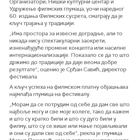
Организатори, Нишки културни центар и
Удружење филмских глумаца, уочи наредног
60. издања
Ф
илмских сусрета, сматрају да је
кључ трајања у традицији.
„Има простора за извесне доградње, али то
никада нису спектакуларни заокрети,
изнена
ђ
ујуће
промене концепта или насилне
интернационализације.
П
оказало се да то што
држимо до традиције да
да
је веома добре
резултате
“, оценио је
Срђан Савић, директор
фестивала
.
А кључ успеха на филмском платну објашњава
најмлађа глумица на фестивалу.
„Морам да се потрудим од себе да дам све што
најбоље могу и све моје колеге, тако да кажем
и што су кратко били и што су дуго били у
филму, што су се више или мање појављивали
и они су дали све од себе
“, рекла је глумица