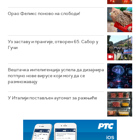
Орао Феликс поново на слободи!
Уз заставу и прангије, отворен 65. Сабор у
Гучи
Вештачка интелигенција успела да дизајнира
потпуно нове вирусе који могу да се
размножавају
У Италији постављен аутомат за ражњиће