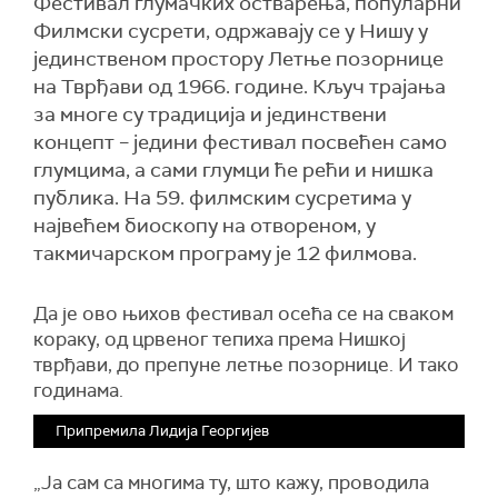
Фестивал глумачких остварења, популарни
Филмски сусрети, одржавају се у Нишу у
јединственом простору Летње позорнице
на Тврђави од 1966. године. Кључ трајања
за многе су традиција и јединствени
концепт – једини фестивал посвећен само
глумцима, а сами глумци ће рећи и нишка
публика. На 59. филмским сусретима у
највећем биоскопу на отвореном, у
такмичарском програму је 12 филмова.
Да је ово њихов фестивал осећа се на сваком
кораку, од црвеног тепиха према
Н
ишкој
твр
ђ
ави,
до препуне летње позорнице.
И
тако
годинама.
Припремила Лидија Георгијев
„Ја сам са многима ту, што кажу, проводила