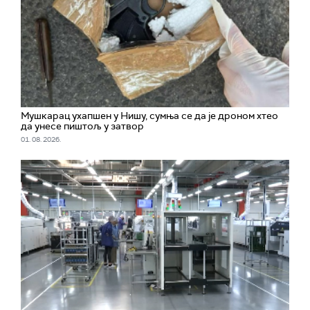
Мушкарац ухапшен у Нишу, сумња се да је дроном хтео
да унесе пиштољ у затвор
01. 08. 2026.