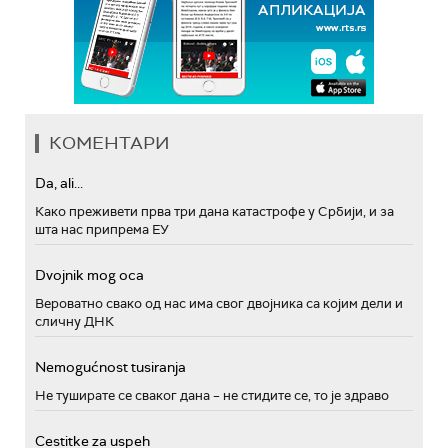
КОМЕНТАРИ
Da, ali...
Како преживети прва три дана катастрофе у Србији, и за
шта нас припрема ЕУ
Dvojnik mog oca
Вероватно свако од нас има свог двојника са којим дели и
сличну ДНК
Nemogućnost tusiranja
Не туширате се сваког дана – не стидите се, то је здраво
Cestitke za uspeh