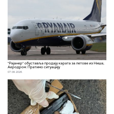
"Рајанер" обуставља продају карата за летове из Ниша;
Аеродром: Пратимо ситуацију
07. 08. 2026.