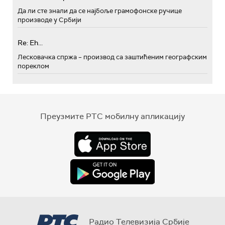
Да ли сте знали да се најбоље грамофонске ручице
производе у Србији
Re: Eh...
Лесковачка спржа – производ са заштићеним географским
пореклом
Преузмите РТС мобилну апликацију
Радио Телевизија Србије