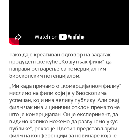
Тако даје креативан одговор на задатак
продуцентске куће „Kошутњак филм“ да
направи остварење са комерцијалним
биоскопским потенцијалом.
„Ми када причамо о „комерцијалном филму“
мислимо на филм који је у биоскопима
успешан, који има велику публику. Али овај
филм чак има и цинични отклон према томе
што је комерцијалан. Он је експеримент, да
видимо колико можемо да развучемо укус
публике“, рекао је Цветић представљајући
филм на конференцији за новинаре која је