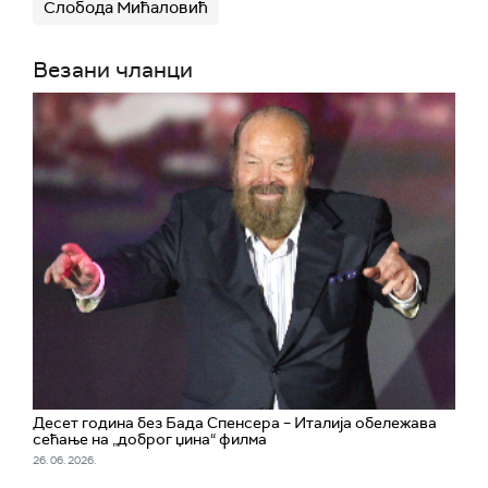
Слобода Мићаловић
Везани чланци
Десет година без Бада Спенсера – Италија обележава
сећање на „доброг џина“ филма
26. 06. 2026.