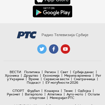
Радио Телевизија Србије
|
|
|
|
ВЕСТИ
Политика
Регион
Свет
Србија данас
|
|
|
|
Хроника
Друштво
Економија
Мерила времена
Рат
|
|
|
|
у Украјини
Време
Сервисне вести
Сматрачница
|
Подкаст
ЕУ могућности 2026
|
|
|
|
СПОРТ
Фудбал
Кошарка
Тенис
Одбојка
|
|
|
|
Рукомет
Ватерполо
Атлетика
Ауто-мото
Остали
|
спортови
Меморијал РТС