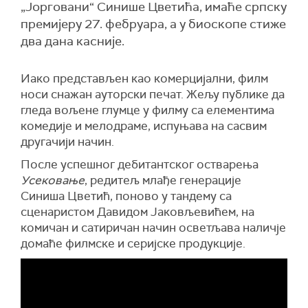
„Јорговани“ Синише Цветића, имаће српску
премијеру 27. фебруара, а у биоскопе стиже
два дана касније.
Иако представљен као комерцијални, филм
носи снажан ауторски печат. Жељу публике да
гледа вољене глумце у филму са елементима
комедије и мелодраме, испуњава на сасвим
другачији начин.
После успешног дебитантског остварења
Усековање
, редитељ млађе генерације
Синиша Цветић, поново у тандему са
сценаристом Давидом Јаковљевићем, на
комичан и сатиричан начин осветљава наличје
домаће филмске и серијске продукције.