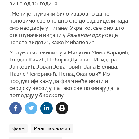
више од 15 година.
„Мени је глумачки било изазовно да не
поновимо све оно што сте до сад видели када
смо нас двоје у питању. Укратко, све оно што
сте глумачки виђали у
Рањеном орлу
овде
нећете видети“, каже Мићаловић.
У глумачкој екипи су и Милутин Мима Kараџић,
Гордан Kичић, Небојша Дугалић, Исидора
Јанковић, Јован Јовановић, Јана Бјелица,
Павле Чемерикић, Ненад Окановић.Из
продукције кажу да филм неће имати и
серијску верзију, па тако све позивају да га
погледају у биоскопу.
филм
Иван Босиљчић