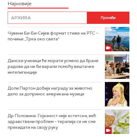
Најновије
Чувени Би-Би-Сијев формат стиже на РТС –
почиње „Трка око света“
Дански ученици ће морати усмено да бране
радове да не би варали помоћу вештачке
интелигенције
Доли Партон добија награду за животно
дело за допринос американа музици
Др Половина: Гојазност није естетски, већ
здравствени проблем – терапија се не сме
прекидати на своју руку