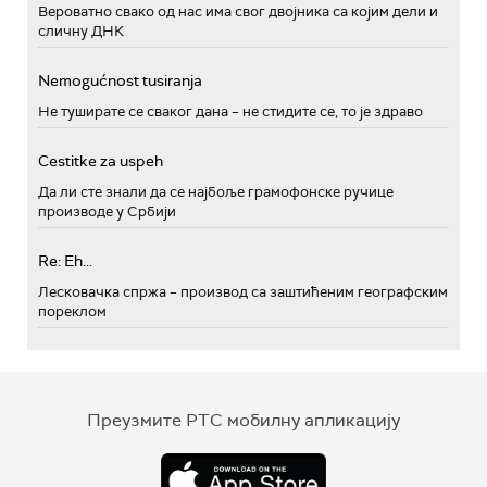
Вероватно свако од нас има свог двојника са којим дели и
сличну ДНК
Nemogućnost tusiranja
Не туширате се сваког дана – не стидите се, то је здраво
Cestitke za uspeh
Да ли сте знали да се најбоље грамофонске ручице
производе у Србији
Re: Eh...
Лесковачка спржа – производ са заштићеним географским
пореклом
Преузмите РТС мобилну апликацију