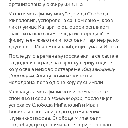
организована у оквиру ФЕСТ-а.
У овом метафилму могуће је и да Слобода
Мићаловић, успоређена са њом самом, кроз
лик глумице Kатарине одговори репликом
„баш си нашао с ким ћеш да ме поредиш“. У
филму, њен животни и пословни партнер је, ко
други него Иван Босиљчић, који тумачи Игора.
После дуго времена ауторска екипа се састаје
на додели награде за најбољу серију године,
коју осваја њихово остварење
Kад замиришу
Јорговани.
Али ту почиње животна
мелодрама, већа од оне коју су снимали.
У складу са метафилмском игром често се
спомиње и серија
Рањени орао
, после чијег
успеха су Слобода Мићаловић и Иван
Босиљчић постали један од омиљених
глумачких парова. Слобода Мићаловић
подсећа да је од снимања те серије прошло