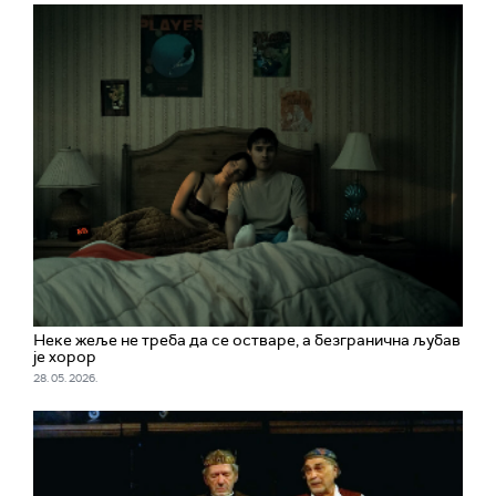
Неке жеље не треба да се остваре, а безгранична љубав
је хорор
28. 05. 2026.