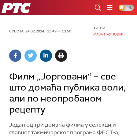
РТС
АУТОР:
СУБОТА, 24.02.2024, 13:49 -> 13:50
МАЈА ПАУНОВИЋ
Филм „Јорговани“ – све
што домаћа публика воли,
али по неопробаном
рецепту
Један од три домаћа филма у селекцији
главног такмичарског програма ФЕСТ-а,