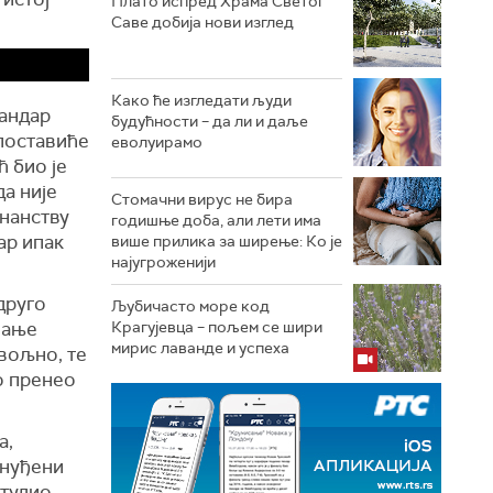
Плато испред Храма Светог
Саве добија нови изглед
Како ће изгледати људи
сандар
будућности – да ли и даље
споставиће
еволуирамо
 био је
да није
Стомачни вирус не бира
знанству
годишње доба, али лети има
ар ипак
више прилика за ширење: Ко је
најугроженији
друго
Љубичасто море код
нање
Крагујевца – пољем се шири
мирис лаванде и успеха
овољно, те
о пренео
а,
онуђени
студио.