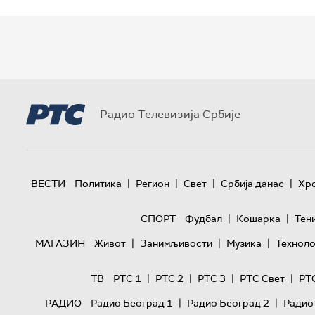
Радио Телевизија Србије
|
|
|
|
ВЕСТИ
Политика
Регион
Свет
Србија данас
Хр
|
|
СПОРТ
Фудбал
Кошарка
Тен
|
|
|
МАГАЗИН
Живот
Занимљивости
Музика
Техноло
|
|
|
|
ТВ
РТС 1
РТС 2
РТС 3
РТС Свет
РТ
|
|
РАДИО
Радио Београд 1
Радио Београд 2
Радио