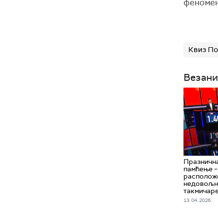
феномена
Квиз По
Везани
Празнична
памћење –
расположе
недовољно
такмичар
13. 04. 2026.