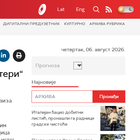
Lat
Eng
ДИГИТАЛНИ ПРЕДУЗЕТНИК
КУЛТУРНО
АРХИВА РУБРИКА
четвртак, 06. август 2026.
Прогноза
тери“
Најновије
виза
Италијан бацио добитни
листић, пронашли га радници
градске чистоће
сим
јица
 истој