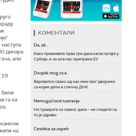
друго
ораду
ак
КОМЕНТАРИ
ије“
 наступа
Da, ali...
000 динара
Како преживети прва три дана катастрофе у
гача, али
Србији, и за шта нас припрема ЕУ
Dvojnik mog oca
 19
Вероватно свако од нас има свог двојника
са којим дели и сличну ДНК
у били
и га на
Nemogućnost tusiranja
ра,
Не туширате се сваког дана – не стидите се,
то је здраво
а камоли
Cestitke za uspeh
екипи на