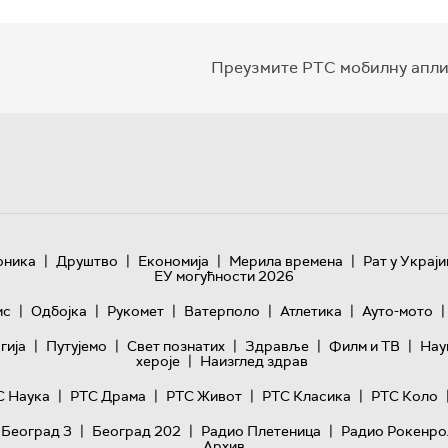
Преузмите РТС мобилну апли
|
|
|
|
оника
Друштво
Економија
Мерила времена
Рат у Украји
ЕУ могућности 2026
|
|
|
|
|
|
ис
Одбојка
Рукомет
Ватерполо
Атлетика
Ауто-мото
|
|
|
|
|
гијa
Путујемо
Свет познатих
Здравље
Филм и ТВ
Нау
|
хероје
Наизглед здрав
|
|
|
|
С Наука
РТС Драма
РТС Живот
РТС Класика
РТС Коло
|
|
|
 Београд 3
Београд 202
Радио Плетеница
Радио Рокенро
Архив