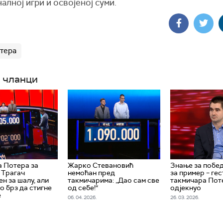
лној игри и освојеној суми.
тера
 чланци
 Потера за
Жарко Стевановић
Знање за побед
 Трагач
немоћан пред
за пример – гес
н за шалу, али
такмичарима: „Дао сам све
такмичара Поте
 брз да стигне
од себе!“
одјекнуо
е
06. 04. 2026.
26. 03. 2026.