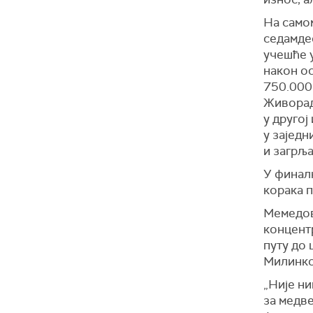
На самом
седамде
учешће 
након ос
750.000 
Живорад
у другој
у заједн
и загрљ
У финал
корака п
Мемедов
концентр
путу до 
Милинко
„Није ни
за медве