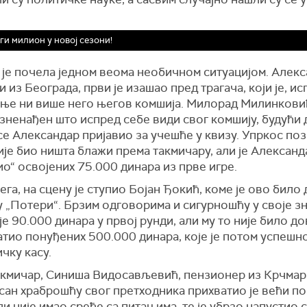
ги милион у новој сезони!
 је почела једном веома необичном ситуацијом. Алек
 из Београда, први је изашао пред трагача, који је, и
мање ни више него његов комшија. Милорад Милинковић
зненађен што испред себе види свог комшију, будући 
се Александар пријавио за учешће у квизу. Упркос по
ије био ништа блажи према такмичару, али је Александ
о“ освојених 75.000 динара из прве игре.
га, на сцену је ступио Бојан Ђокић, коме је ово било 
у „Потери“. Брзим одговорима и сигурношћу у своје з
је 90.000 динара у првој рунди, али му то није било д
атио понуђених 500.000 динара, које је потом успешн
ичку касу.
акмичар, Синиша Видосављевић, пензионер из Крчмар
сан храброшћу свог претходника прихватио је већи п
ли није имао среће са питањима, те је убрзо напустио 