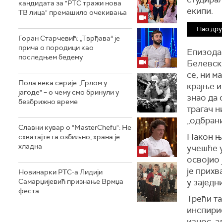
кандидата за "РТС тражи нова
екипи.
ТВ лица" премашило очекивања
Пао дру
Горан Старчевић: „Тврђава“ је
прича о породици као
Епизода
последњем бедему
Белевски
се, ни 
Пола века серије „Грлом у
крајње и
јагоде" – о чему смо бринули у
знао да 
безбрижно време
трагач н
„одбрани
Славни кувар о "MasterChefu": Не
Након ње
схватајте га озбиљно, храна је
хладна
учешће 
освојио 
је прихв
Новинарки РТС-а Лидији
Самарџијевић признање Врмџа
у заједн
феста
Трећи т
инспири
износ, а