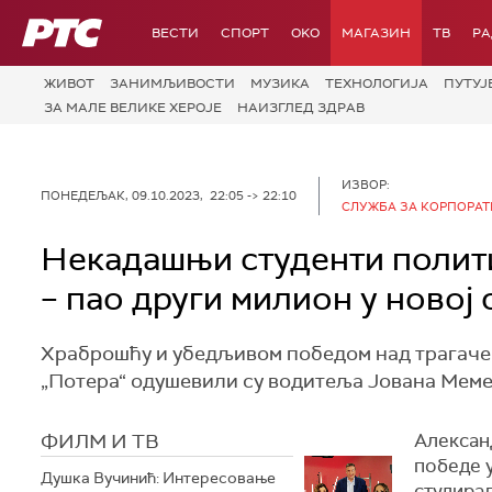
РТС
ВЕСТИ
СПОРТ
OKO
МАГАЗИН
ТВ
Р
ЖИВОТ
ЗАНИМЉИВОСТИ
МУЗИКА
ТЕХНОЛОГИЈA
ПУТУЈ
ЗА МАЛЕ ВЕЛИКЕ ХЕРОЈЕ
НАИЗГЛЕД ЗДРАВ
ИЗВОР:
ПОНЕДЕЉАК, 09.10.2023, 22:05 -> 22:10
СЛУЖБА ЗА КОРПОРАТ
Некадашњи студенти полити
– пао други милион у новој 
Храброшћу и убедљивом победом над трагаче
„Потера“ одушевили су водитеља Јована Меме
ФИЛМ И ТВ
Алексан
победе у
Душка Вучинић: Интересовање
студирал