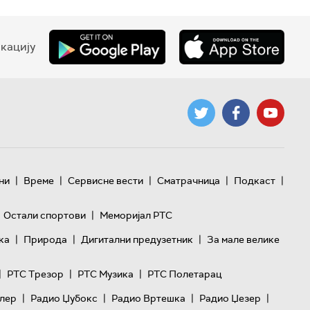
кацију
|
|
|
|
|
ни
Време
Сервисне вести
Сматрачница
Подкаст
|
Остали спортови
Меморијал РТС
|
|
|
ка
Природа
Дигитални предузетник
За мале велике
|
|
|
РТС Трезор
РТС Музика
РТС Полетарац
|
|
|
|
лер
Радио Џубокс
Радио Вртешка
Радио Џезер