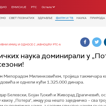
АДИО
ЕМИСИЈЕ
РТС
Остало
ЕМО
СВЕТ ПОЗНАТИХ
ЗДРАВЉЕ
ФИЛМ И ТВ
НАУКА
ПРИРОДА
ИВНИ ИМИЏ И ОДНОСЕ С ЈАВНОШЋУ РТС-А
чких наука доминирали у „По
сезони!
м Милорадом Милинковићем, тројица такмичара к
довића и однели кући 1.325.000 динара.
дар Белевски, Бојан Ђокић и Живорад Драгичевић, о
 квизу „Потера“, имају још нешто заједничко – сва тро
и су политичке науке, а сасвим случајно нашли су се у