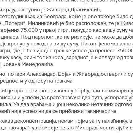
 крају, наступио је Живорад Драгичевић,
сетогодишњак из Београда, коме је ово такође било 
у „Потери“. Милинковић је био расположен, те је Жив
војених 75.000 у првој игри, понудио као вишу суму ч
динара. Под паролом „ко не ризикује, не може да доб
 је кренуо у поход на вишу суму. Након феноменалног
 игри, где је без иједне грешке успео да пренесе 750.
ичку касу, осим тог износа „зарадио“ је и аплауз од тра
ај Јована Мемедовића.
ној потери Александар, Бојан и Живорад остварили су
редности у односу на трагача.
ић је прогнозирао неизвесну борбу, али такмичари с
исани и успели да врате трагача два пута, успоравајућ
циља. Уз два враћања и још неколико нетачних одгово
вић није успео ни да се приближи такмичарима.
каква деконцентрација, немам појма за ту палаћинку, 
да наочара“, уз осмех је рекао Милорад, честитајући 