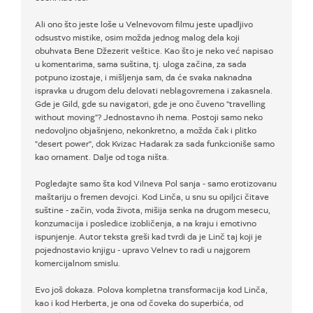
Ali ono što jeste loše u Velnevovom filmu jeste upadljivo
odsustvo mistike, osim možda jednog malog dela koji
obuhvata Bene Džezerit veštice. Kao što je neko već napisao
u komentarima, sama suština, tj. uloga začina, za sada
potpuno izostaje, i mišljenja sam, da će svaka naknadna
ispravka u drugom delu delovati neblagovremena i zakasnela.
Gde je Gild, gde su navigatori, gde je ono čuveno "travelling
without moving"? Jednostavno ih nema. Postoji samo neko
nedovoljno objašnjeno, nekonkretno, a možda čak i plitko
"desert power", dok Kvizac Hadarak za sada funkcioniše samo
kao ornament. Dalje od toga ništa.
Pogledajte samo šta kod Vilneva Pol sanja - samo erotizovanu
maštariju o fremen devojci. Kod Linča, u snu su opiljci čitave
suštine - začin, voda života, mišija senka na drugom mesecu,
konzumacija i posledice izobličenja, a na kraju i emotivno
ispunjenje. Autor teksta greši kad tvrdi da je Linč taj koji je
pojednostavio knjigu - upravo Velnev to radi u najgorem
komercijalnom smislu.
Evo još dokaza. Polova kompletna transformacija kod Linča,
kao i kod Herberta, je ona od čoveka do superbića, od