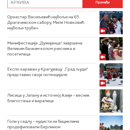
Оркестар Васиљевић најбољи на 65.
Драгачевском сабору, Миле Новковић
најбољи трубач
Манифестација „Дужијанца“ завршена
Великим бачким колом учесника и
посетилаца
Експо караван у Крагујевцу: „Град људи“
представио своје потенцијале
Лисица у Јапану и источној Азији – весник
благостања и варалица
Голи у седлу – нудисти на бициклима
продефиловали Берлином