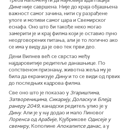
Треба напоменути да најновија адаптација
Дине
није савршена. Није до краја објашњена
важност самог зачина, нити су разрађене
улоге и мотиви самог цара и Свемирског
еснафа. Оно што би такође неко могао
замерити је и крај филма који је оставио пуно
неодговорених питања, али је то логично ако
се има у виду да је ово тек први део.
Дени Вилнев већ се сврстао међу
најдаровитије редитеље данашњице. По
сопственом признању, животна жеља му је
била да екранизује
Дину
и то се види од првих
до последњих кадрова филма.
Све оно што је показао у
Згариштима,
Затвореницима, Сикарију, Доласку
и
Блејд
ранеру 2049
, канадски редитељ улио је у
Дину
. Али је у њу додао и мало Линовог
Лоренса од Арабије
, Кјубрикове
Одисеје у
свемиру
, Кополине
Апокалипсе данас
, а у