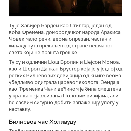
Ту је Хавијер Бардем као Стилгар, један од
вођа Фремена, домородачког народа Аракиса.
Човек мало речи, веома опрезан, частан и
хиљаду пута прекаљен од стране пешчаног
света који не прашта грешке.
Ту су и одлични Џош Бролин и Џејсон Момоа,
као и Шерон Данкан Брустер која је у једној од
ретких Вилневових девијација од књиге веома
убедљиво одиграла царевог еколога. Зендаја
као Фременка Чани већином је била смештена
у кратка појављивања Половим визијама, али
ће сасвим сигурно добити запаженију улогу у
наставку.
Вилневов час Холивуду