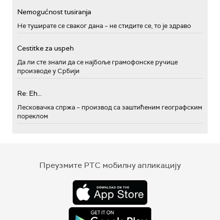
Nemogućnost tusiranja
Не туширате се сваког дана – не стидите се, то је здраво
Cestitke za uspeh
Да ли сте знали да се најбоље грамофонске ручице
производе у Србији
Re: Eh...
Лесковачка спржа – производ са заштићеним географским
пореклом
Преузмите РТС мобилну апликацију