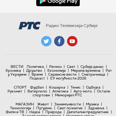
Радио Телевизија Србије
|
|
|
|
ВЕСТИ
Политика
Регион
Свет
Србија данас
|
|
|
|
Хроника
Друштво
Економија
Мерила времена
Рат
|
|
|
|
у Украјини
Време
Сервисне вести
Сматрачница
|
Подкаст
ЕУ могућности 2026
|
|
|
|
СПОРТ
Фудбал
Кошарка
Тенис
Одбојка
|
|
|
|
Рукомет
Ватерполо
Атлетика
Ауто-мото
Остали
|
спортови
Меморијал РТС
|
|
|
МАГАЗИН
Живот
Занимљивости
Музика
|
|
|
|
Технологијa
Путујемо
Свет познатих
Здравље
|
|
|
|
Филм и ТВ
Наука
Природа
Дигитални предузетник
|
За мале велике хероје
Наизглед здрав