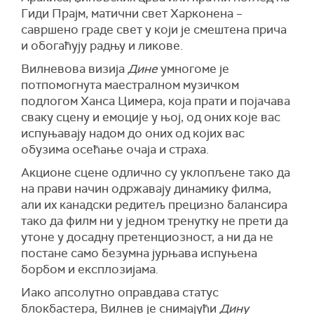
Гиди Прајм, матични свет Харконена –
савршено граде свет у који је смештена прича
и обогаћују радњу и ликове.
Вилневова визија
Дине
умногоме је
потпомогнута маестралном музичком
подлогом Ханса Цимера, која прати и појачава
сваку сцену и емоције у њој, од оних које вас
испуњавају надом до оних од којих вас
обузима осећање очаја и страха.
Акционе сцене одлично су уклопљене тако да
на прави начин одржавају динамику филма,
али их канадски редитељ прецизно балансира
тако да филм ни у једном тренутку не прети да
утоне у досадну претенциозност, а ни да не
постане само безумна јурњава испуњена
борбом и експлозијама.
Иако апсолутно оправдава статус
блокбастера, Вилнев је снимајући
Дину