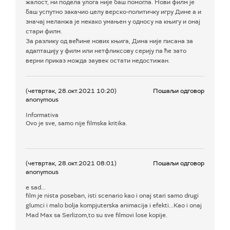
жалост, ни подела улога није баш помогла. Нови филм је
баш успутно закачио целу верско-политичку игру Дине а и
значај меланжа је некако умањен у односу на књигу и онај
стари филм.
За разлику од већине нових књига, Дина није писана за
адаптацију у филм или нетфликсову серију па ће зато
верни приказ можда заувек остати недостижан.
(четвртак, 28.окт.2021 10:20)
Пошаљи одговор
anonymous
Informativa
Ovo je sve, samo nije filmska kritika.
(четвртак, 28.окт.2021 08:01)
Пошаљи одговор
anonymous
e sad...
film je nista poseban, isti scenario kao i onaj stari samo drugi
glumci i malo bolja kompjuterska animacija i efekti...Kao i onaj
Mad Max sa Serlizom,to su sve filmovi lose kopije.