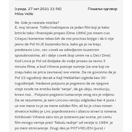
(среда, 27.окт.2021 21:56)
Пошаљи одговор
Milos Veliki
Re: Gde je nestala mistika?
E, moj Istvane. Toliko hvalospeva za jedan film koji je kako
kriticki tako i finansijski propao (Dina 1984) jos nisam cuo.
Citajuci komentar rekao bih da nisi procitao knjige i da ti nije
jasno da Pol NIJE bozansko bice, kako ga je na kraju
predstavio Linc, vec covek sa odredjenim izuzetnim
sposobnostima, ali i dalje covek (koji umire na u Deci Dine).
Kod Linca je Pol od dosljaka do vodje prosao za ravno 3
minuta filma, a kod Vilneva postoje sumnje (za one koji ne
znaju kako se prica zavrsava) sve vreme. Da ne govorimo da je
Pol 15-ogodisnji decak a Kajl Meklahlan izgleda kao 30-
togodisnjak. Nadasve potpuno je pogresno da se njegove
vizije svode na erotiku kada "sanja", da ga ubiju, revoluciju,
krvavi noz... Potpuno pogesno tumacenje onog sto je vidjeno.
Da se razumemo, ja sam Lincovu verziju odgledao bar 4 puta i
uz sve mane to je za mene solidan film, ali ko je citao roman
shvatice koliko je Linc pojednostavio i izbacio stvari iz romana.
Kritikovati Vilneva zato sto je izostavio par scena, pri cemu
film mnogo vernije prati "fabulu radnje" od verzije iz 1984. je
po meni sitnicarenje. Drugi deo je POTVRDJEN (juce) i