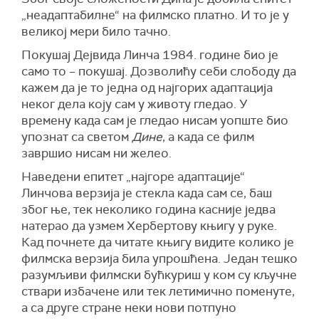
„неадаптабилне“ на филмско платно. И то је у
великој мери било тачно.
Покушај Дејвида Линча 1984. године био је
само то – покушај. Дозволићу себи слободу да
кажем да је то једна од најгорих адаптација
неког дела коју сам у животу гледао. У
времену када сам је гледао нисам уопште био
упознат са светом
Дине
, а када се филм
завршио нисам ни желео.
Наведени епитет „најгоре адаптације“
Линчова верзија је стекла када сам се, баш
због ње, тек неколико година касније једва
натерао да узмем Хербертову књигу у руке.
Кад почнете да читате књигу видите колико је
филмска верзија била упрошћена. Један тешко
разумљиви филмски бућкуриш у ком су кључне
ствари избачене или тек летимично поменуте,
а са друге стране неки нови потпуно