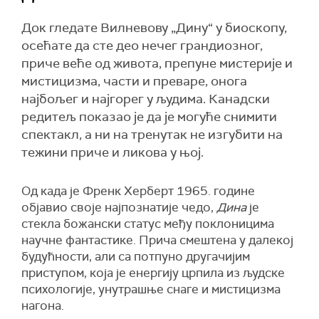
Док гледате Вилневову „Дину“ у биоскопу,
осећате да сте део нечег грандиозног,
приче веће од живота, препуне мистерије и
мистицизма, части и преваре, онога
најбољег и најгорег у људима. Канадски
редитељ показао је да је могуће снимити
спектакл, а ни на тренутак не изгубити на
тежини приче и ликова у њој.
Од када је Френк Херберт 1965. године
објавио своје најпознатије чедо,
Дина
је
стекла божански статус међу поклоницима
научне фантастике. Прича смештена у далекој
будућности, али са потпуно другачијим
приступом, која је енергију црпила из људске
психологије, унутрашње снаге и мистицизма
нагона.