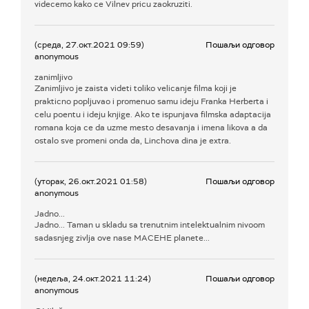
videcemo kako ce Vilnev pricu zaokruziti.
(среда, 27.окт.2021 09:59)
Пошаљи одговор
anonymous
zanimljivo
Zanimljivo je zaista videti toliko velicanje filma koji je
prakticno popljuvao i promenuo samu ideju Franka Herberta i
celu poentu i ideju knjige. Ako te ispunjava filmska adaptacija
romana koja ce da uzme mesto desavanja i imena likova a da
ostalo sve promeni onda da, Linchova dina je extra.
(уторак, 26.окт.2021 01:58)
Пошаљи одговор
anonymous
Jadno...
Jadno... Taman u skladu sa trenutnim intelektualnim nivoom
sadasnjeg zivlja ove nase MACEHE planete...
(недеља, 24.окт.2021 11:24)
Пошаљи одговор
anonymous