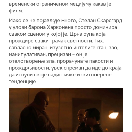
временски ограниченом медијуму какав је
филм.
Иако се не појављује много, Стелан Скарсгард
у улози барона Харконена просто доминира
сваком сценом у којој је. Црна рупа која
прождире сваки трачак светлости. Тих,
сабласно миран, изузетно интелигентан, зао,
манипулативан, прецизан – он је
отелотворење зла, прорачунате пакости и
прождрљивости, увек спреман да иде до краја
да испуни своје садистичке извитоперене
тенденције.