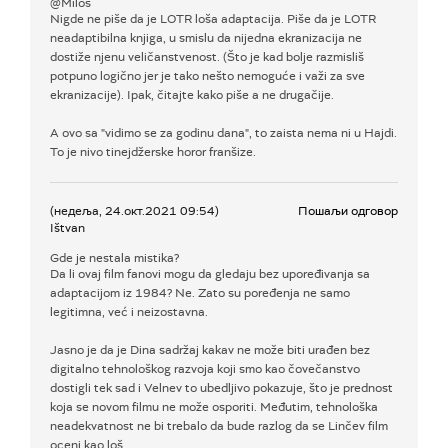
@Miloš
Nigde ne piše da je LOTR loša adaptacija. Piše da je LOTR
neadaptibilna knjiga, u smislu da nijedna ekranizacija ne
dostiže njenu veličanstvenost. (Što je kad bolje razmisliš
potpuno logično jer je tako nešto nemoguće i važi za sve
ekranizacije). Ipak, čitajte kako piše a ne drugačije.
A ovo sa "vidimo se za godinu dana", to zaista nema ni u Hajdi.
To je nivo tinejdžerske horor franšize.
(недеља, 24.окт.2021 09:54)
Пошаљи одговор
Ištvan
Gde je nestala mistika?
Da li ovaj film fanovi mogu da gledaju bez upoređivanja sa
adaptacijom iz 1984? Ne. Zato su poređenja ne samo
legitimna, već i neizostavna.
Jasno je da je Dina sadržaj kakav ne može biti urađen bez
digitalno tehnološkog razvoja koji smo kao čovečanstvo
dostigli tek sad i Velnev to ubedljivo pokazuje, što je prednost
koja se novom filmu ne može osporiti. Međutim, tehnološka
neadekvatnost ne bi trebalo da bude razlog da se Linčev film
oceni kao loš.