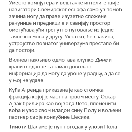
Уместо компјутера и вештачке интелигенције
навигатори Свемирског еснафа само уз помоћ
зачина могу да праве изузетно сложене
рачунице и предикције и савијају простор
омогућавајући тренутно путовање из једне
тачне космоса у другу. Укратко, без зачина,
устројство познатог универзума престало би
да постоји.
Вилнев пажљиво одмотава клупко
Дине
и
храни гледаоце са таман довољно
информација да могу да уроне у радњу, а да се
у њој не удаве.
Кућа Атреида приказана је као стоичка
фракција којој је част на првом месту. Оскар
Ајзак бриљира као војвода Лето, племенити
вођа и узор свом младом сину Полу и вољени
партнер своје конкубине Џесике.
Тимоти Шаламе је пун погодак у улози Пола