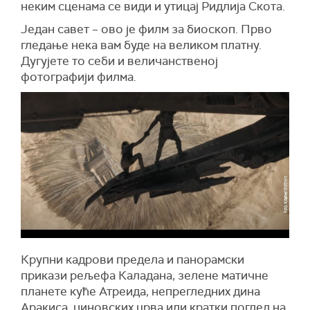
неким сценама се види и утицај Ридлија Скота.
Један савет – ово је филм за биоскоп. Прво
гледање нека вам буде на великом платну.
Дугујете то себи и величанственој
фотографији филма.
Крупни кадрови предела и панорамски
прикази рељефа Каладана, зелене матичне
планете куће Атреида, непрегледних дина
Аракиса, џиновских црва или кратки поглед на