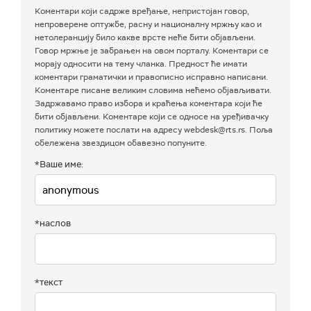
Коментари који садрже вређање, непристојан говор,
непроверене оптужбе, расну и националну мржњу као и
нетолеранцију било какве врсте неће бити објављени.
Говор мржње је забрањен на овом порталу. Коментари се
морају односити на тему чланка. Предност ће имати
коментари граматички и правописно исправно написани.
Коментаре писане великим словима нећемо објављивати.
Задржавамо право избора и краћења коментара који ће
бити објављени. Коментаре који се односе на уређивачку
политику можете послати на адресу webdesk@rts.rs. Поља
обележена звездицом обавезно попуните.
*Ваше име:
*наслов
*текст