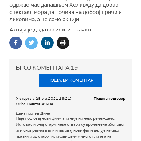
одржао час данашњем Холивуду да добар
спектакл мора да почива на доброј причи и
ликовима, а не само акцији.
Акција је додатак илити – зачин.
БРОЈ КОМЕНТАРА
19
ПОШАЉИ КОМЕНТАР
(четвртак, 28.окт.2021 16:21)
Пошаљи одговор
Мића Поштењачина
Дина против Дине
Није лош овај нови филм али није ни неко ремек-дело.
Исто као и онај стари, неке ствари су промењене због овог
или оног разлога али ипак овај нови филм делује некако
празнији од старог и ликови делују много плиће а на