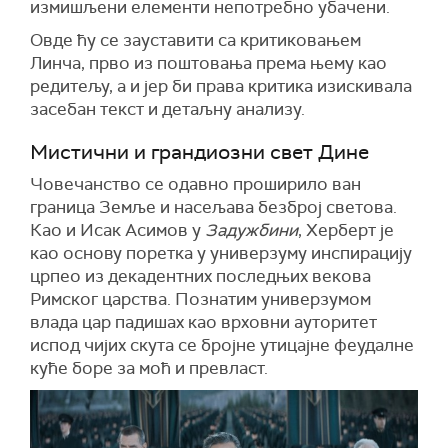
измишљени елементи непотребно убачени.
Овде ћу се зауставити са критиковањем
Линча, прво из поштовања према њему као
редитељу, а и јер би права критика изискивала
засебан текст и детаљну анализу.
Мистични и грандиозни свет Дине
Човечанство се одавно проширило ван
граница Земље и насељава безброј светова.
Као и Исак Асимов у
Задужбини
, Херберт је
као основу поретка у универзуму инспирацију
црпео из декадентних последњих векова
Римског царства. Познатим универзумом
влада цар падишах као врховни ауторитет
испод чијих скута се бројне утицајне феудалне
куће боре за моћ и превласт.