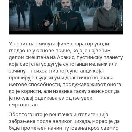
У првих пар минута филма наратор уводи
гледаоце у основе приче, која је највећим
делом смештена на Аракис, пустињску планету
која свој статус дугује супстанци меланж или
зачину – психоактивној супстанци која
проширује људски ум и драстично појачава
његове способности, продужава живот онога
ко је користи, али изазива такву зависност да
је покушај одвикавања од ње увек
смртоносан.
Због тога што је вештачка интелигенција
забрањена после великог џихада, морао је да
буде промењен начин путовања кроз свемир.