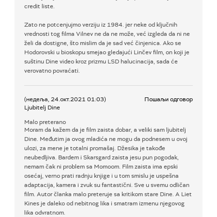
credit liste.
Zato ne potcenjujmo verziju iz 1984. jer neke od ključnih
vrednosti tog filma Vilnev ne da ne može, već izgleda da ni ne
želi da dostigne, što mislim da je sad već činjenica. Ako se
Hodorovski u bioskopu smejao gledajući Linčev film, on koji je
suštinu Dine video kroz prizmu LSD halucinacija, sada će
verovatno povraćati.
(недеља, 24.окт.2021 01:03)
Пошаљи одговор
Ljubitelj Dine
Malo preterano
Moram da kažem da je film zaista dobar, a veliki sam ljubitelj
Dine. Međutim ja ovog mladića ne mogu da podnesem u ovoj
ulozi, za mene je totalni promašaj. Džesika je takođe
neubedljiva. Bardem i Skarsgard zaista jesu pun pogodak,
nemam čak ni problem sa Momoom. Film zaista ima epski
osećaj, verno prati radnju knjige i u tom smislu je uspešna
adaptacija, kamera i zvuk su fantastični. Sve u svemu odličan
film. Autor članka malo preteruje sa kritikom stare Dine. A Liet
Kines je daleko od nebitnog lika i smatram izmenu njegovog
lika odvratnom.