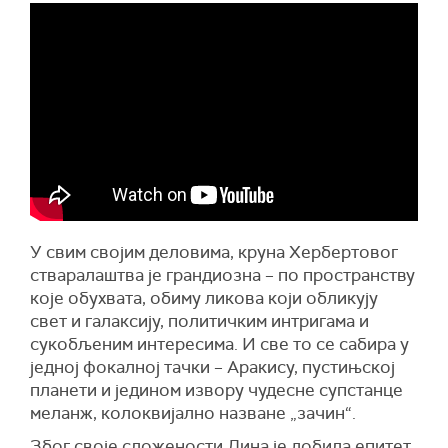
У свим својим деловима, круна Хербертовог
стваралаштва је грандиозна – по пространству
које обухвата, обиму ликова који обликују
свет и галаксију, политичким интригама и
сукобљеним интересима. И све то се сабира у
једној фокалној тачки – Аракису, пустињској
планети и једином извору чудесне супстанце
меланж, колоквијално назване „зачин“.
Због своје сложености Дина је добила епитет