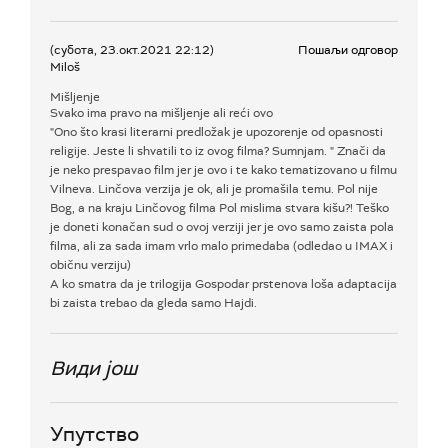
(субота, 23.окт.2021 22:12)
Пошаљи одговор
Miloš
Mišljenje
Svako ima pravo na mišljenje ali reći ovo
"Ono što krasi literarni predložak je upozorenje od opasnosti
religije. Jeste li shvatili to iz ovog filma? Sumnjam. " Znači da
je neko prespavao film jer je ovo i te kako tematizovano u filmu
Vilneva. Linčova verzija je ok, ali je promašila temu. Pol nije
Bog, a na kraju Linčovog filma Pol mislima stvara kišu?! Teško
je doneti konačan sud o ovoj verziji jer je ovo samo zaista pola
filma, ali za sada imam vrlo malo primedaba (odledao u IMAX i
običnu verziju)
A ko smatra da je trilogija Gospodar prstenova loša adaptacija
bi zaista trebao da gleda samo Hajdi.
Види још
Упутство