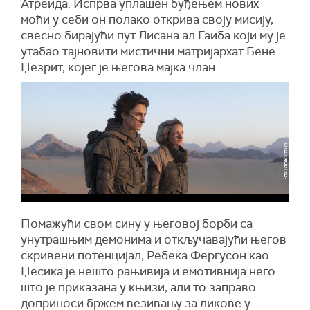
Атреида. Испрва уплашен буђењем нових
моћи у себи он полако открива своју мисију,
свесно бирајући пут Лисана ал Гаиба који му је
утабао тајновити мистични матријархат Бене
Џезрит, којег је његова мајка члан.
Помажући свом сину у његовој борби са
унутрашњим демонима и откључавајући његов
скривени потенцијал, Ребека Фергусон као
Џесика је нешто рањивија и емотивнија него
што је приказана у књизи, али то заправо
доприноси бржем везивању за ликове у