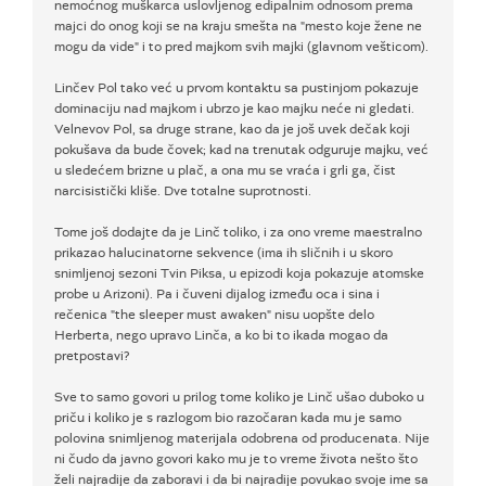
nemoćnog muškarca uslovljenog edipalnim odnosom prema
majci do onog koji se na kraju smešta na "mesto koje žene ne
mogu da vide" i to pred majkom svih majki (glavnom vešticom).
Linčev Pol tako već u prvom kontaktu sa pustinjom pokazuje
dominaciju nad majkom i ubrzo je kao majku neće ni gledati.
Velnevov Pol, sa druge strane, kao da je još uvek dečak koji
pokušava da bude čovek; kad na trenutak odguruje majku, već
u sledećem brizne u plač, a ona mu se vraća i grli ga, čist
narcisistički kliše. Dve totalne suprotnosti.
Tome još dodajte da je Linč toliko, i za ono vreme maestralno
prikazao halucinatorne sekvence (ima ih sličnih i u skoro
snimljenoj sezoni Tvin Piksa, u epizodi koja pokazuje atomske
probe u Arizoni). Pa i čuveni dijalog između oca i sina i
rečenica "the sleeper must awaken" nisu uopšte delo
Herberta, nego upravo Linča, a ko bi to ikada mogao da
pretpostavi?
Sve to samo govori u prilog tome koliko je Linč ušao duboko u
priču i koliko je s razlogom bio razočaran kada mu je samo
polovina snimljenog materijala odobrena od producenata. Nije
ni čudo da javno govori kako mu je to vreme života nešto što
želi najradije da zaboravi i da bi najradije povukao svoje ime sa