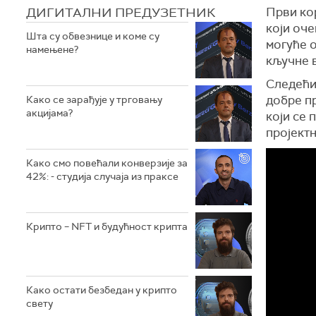
ДИГИТАЛНИ ПРЕДУЗЕТНИК
Први ко
који оче
Шта су обвезнице и коме су
могуће о
намењене?
кључне 
Следећи 
добре пр
Како се зарађује у трговању
акцијама?
који се 
пројектн
Како смо повећали конверзије за
42%: - студија случаја из праксе
Крипто – NFT и будућност крипта
Како остати безбедан у крипто
свету