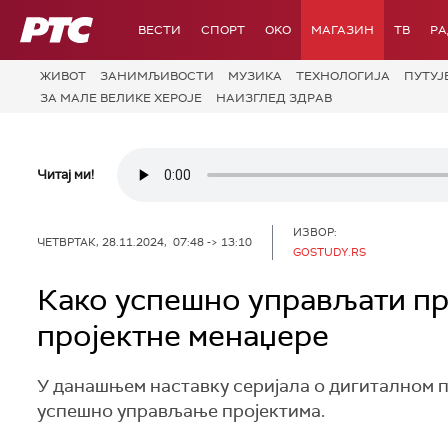
РТС
ВЕСТИ
СПОРТ
OKO
МАГАЗИН
ТВ
Р
ЖИВОТ
ЗАНИМЉИВОСТИ
МУЗИКА
ТЕХНОЛОГИЈA
ПУТУЈ
ЗА МАЛЕ ВЕЛИКЕ ХЕРОЈЕ
НАИЗГЛЕД ЗДРАВ
Читај ми!
ИЗВОР:
ЧЕТВРТАК, 28.11.2024, 07:48 -> 13:10
GOSTUDY.RS
Како успешно управљати пр
пројектне менаџере
У данашњем наставку серијала о дигиталном п
успешно управљање пројектима.