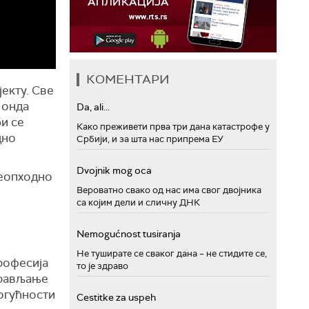
КОМЕНТАРИ
екту. Све
 онда
Da, ali...
би се
Како преживети прва три дана катастрофе у
дно
Србији, и за шта нас припрема ЕУ
Dvojnik mog oca
неопходно
Вероватно свако од нас има свог двојника
са којим дели и сличну ДНК
Nemogućnost tusiranja
Не туширате се сваког дана – не стидите се,
рофесија
то је здраво
прављање
могућности
Cestitke za uspeh