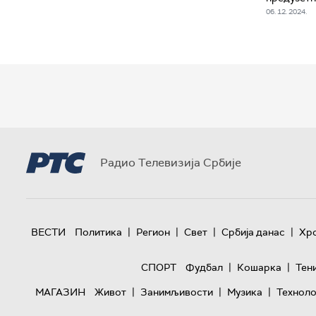
06. 12. 2024.
Радио Телевизија Србије
|
|
|
|
ВЕСТИ
Политика
Регион
Свет
Србија данас
Хр
|
|
СПОРТ
Фудбал
Кошарка
Тен
|
|
|
МАГАЗИН
Живот
Занимљивости
Музика
Техноло