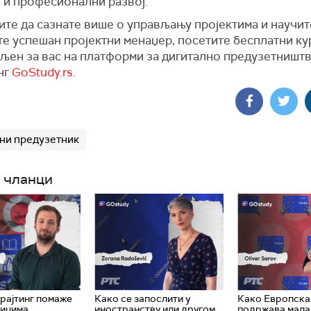
 и професионални развој.
те да сазнате више о управљању пројектима и научит
е успешан пројектни менаџер, посетите бесплатни кур
љен за вас на платформи за дигитално предузетништв
нг
GoStudy.rs
.
ни предузетник
 чланци
рајтинг помаже
Како се запослити у
Како Европска 
ницима
иностранству или другом
подржава мала