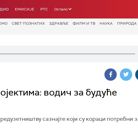
АДИО
ЕМИСИЈЕ
РТС
Остало
ЕМО
СВЕТ ПОЗНАТИХ
ЗДРАВЉЕ
ФИЛМ И ТВ
НАУКА
ПРИРОДА
ојектима: водич за будуће
редузетништву сазнајте који су кораци потребни з