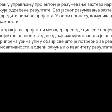
рак у управљању пројектом је разумевање захтева на
кује одређене резултате. Без јасног разумевања захте
дредити циљеве пројекта. У овом процесу, комуникаци
важности.
корак је да пројектни менаџер преведе циљеве проје
ојектне планове. Један од најважнијих планова је пла
припрема узимајући у обзир све што је потребно за ре
их активности, водећи рачуна и о квалитету резултата