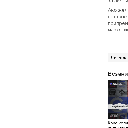
за лични
Ако жели
постанет
припрем
маркети
Дигитал
Везани
Како копи
предузет