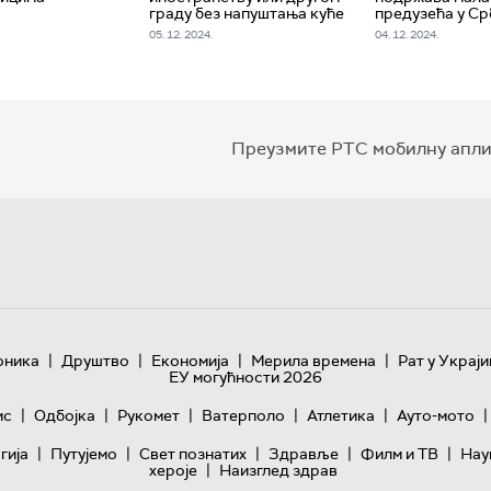
граду без напуштања куће
предузећа у Ср
05. 12. 2024.
04. 12. 2024.
Преузмите РТС мобилну апли
|
|
|
|
оника
Друштво
Економија
Мерила времена
Рат у Украји
ЕУ могућности 2026
|
|
|
|
|
|
ис
Одбојка
Рукомет
Ватерполо
Атлетика
Ауто-мото
|
|
|
|
|
гијa
Путујемо
Свет познатих
Здравље
Филм и ТВ
Нау
|
хероје
Наизглед здрав