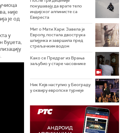
После три деценије
ручиоца
покушавају да врате тело
ва, није
индијског алпинисте са
Евереста
ја је од
Мит о Мати Хари: Завела је
кта у
Европу, постала двострука
шпијунка и завршила пред
н буџета,
стрељачким водом
ализацију
.
Како се Предраг из Врања
заљубио у старе часовнике
Ник Кејв наступио у Београду
у оквиру европске турнеје