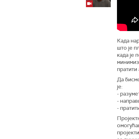
Када нар
што је п
када је 
минимиз
пратити 
Да бисм
је:
- разуме
- направ
- пратит
Пројектн
омогућа
пројекти