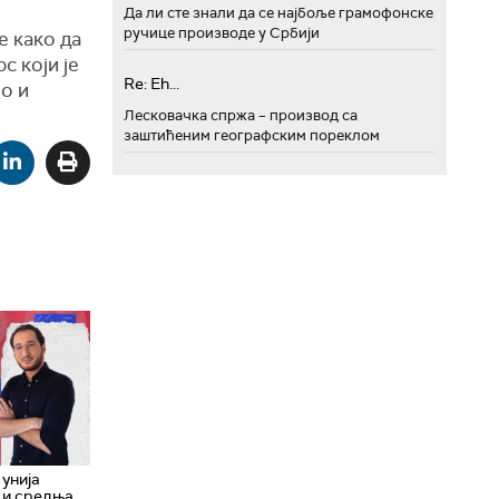
Да ли сте знали да се најбоље грамофонске
ручице производе у Србији
е како да
с који је
Re: Eh...
о и
Лесковачка спржа – производ са
заштићеним географским пореклом
унија
 и средња