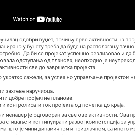
училац одобри буџет, почињу прве активности на прој
ланирано у буџету треба да буде на располагању тачно
потребно. Да би се пројекат успешно реализовао и да 
овала одступања од планова, неопходно је неупреко
активности све до завршетка пројекта.
о укратко сажели, за успешно управљање пројектом 
ти захтеве наручиоца,
ити добре пројектне планове,
и и контролисати ток пројекта од почетка до краја.
и менаџер је одговоран за све ове активности. Ова п
ва стицање и континуирани развој компетенција за у
ма, што је чини динамичном и привлачном, са много 