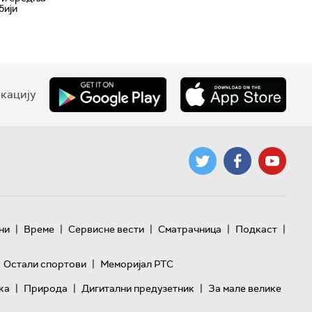
бији
кацију
|
|
|
|
|
ни
Време
Сервисне вести
Сматрачница
Подкаст
|
Остали спортови
Меморијал РТС
|
|
|
ка
Природа
Дигитални предузетник
За мале велике