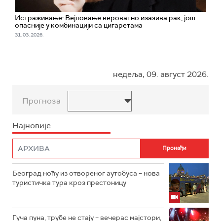
Истраживање: Вејповање вероватно изазива рак, још
опасније у комбинацији са цигаретама
31. 03. 2026.
недеља, 09. август 2026.
Прогноза
Најновије
Београд ноћу из отвореног аутобуса – нова
туристичка тура кроз престоницу
Гуча пуна, трубе не стају – вечерас мајстори,