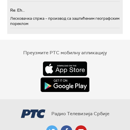
Re: Eh...
Лесковачка спржа – производ са заштићеним географским
пореклом
Преузмите РТС мобилну апликацију
Радио Телевизија Србије