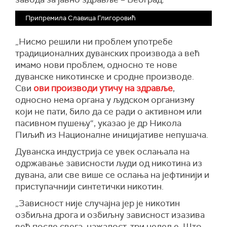
Припремила Славица Глигоровић
„Нисмо решили ни проблем употребе
традиционалних дуванских производа а већ
имамо нови проблем, односно те нове
дуванске никотинске и сродне производе.
Сви
ови производи утичу на здравље
,
односно нема органа у људском организму
који не пати, било да се ради о активном или
пасивном пушењу“, указао је др Никола
Пиљић из Националне иницијативе непушача.
Дуванска индустрија се увек ослањала на
одржавање зависности људи од никотина из
дувана, али све више се ослања на јефтинији и
приступачнији синтетички никотин.
„Зависност није случајна јер је никотин
озбиљна дрога и озбиљну зависност изазива
већ после свега, нажалост, три недеље. Што