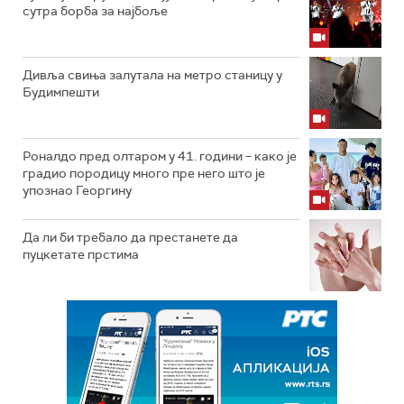
сутра борба за најбоље
Дивља свиња залутала на метро станицу у
Будимпешти
Роналдо пред олтаром у 41. години – како је
градио породицу много пре него што је
упознао Георгину
Да ли би требало да престанете да
пуцкетате прстима