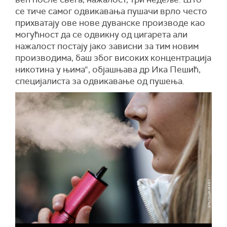
се тиче самог одвикавања пушачи врло често
прихватају ове нове дуванске производе као
могућност да се одвикну од цигарета али
нажалост постају јако зависни за тим новим
производима, баш због високих концентрација
никотина у њима“, објашњава др Ика Пешић,
специјалиста за одвикавање од пушења.