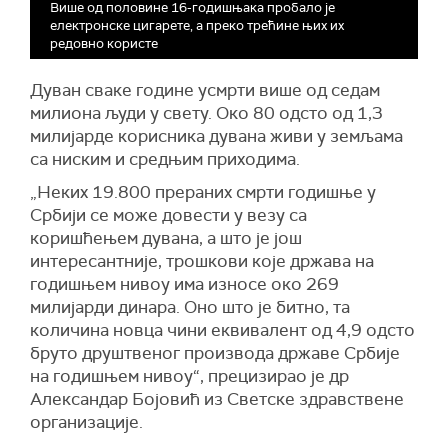
Више од половине 16-годишњака пробало је
електронске цигарете, а преко трећине њих их
редовно користе
Дуван сваке године усмрти више од седам
милиона људи у свету. Око 80 одсто од 1,3
милијарде корисника дувана живи у земљама
са ниским и средњим приходима.
„Неких 19.800 прераних смрти годишње у
Србији се може довести у везу са
коришћењем дувана, а што је још
интересантније, трошкови које држава на
годишњем нивоу има износе око 269
милијарди динара. Оно што је битно, та
количина новца чини еквивалент од 4,9 одсто
бруто друштвеног производа државе Србије
на годишњем нивоу“, прецизирао је др
Александар Бојовић из Светске здравствене
организације.