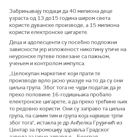
Забрињавају подаци да 40 милиона деце
узраста од 13 до15 година широм света
користе дуванске производе, а 15 милиона
користи електронске цигарете.
Деца и адолесценти су посебно подложни
зависности јер изложеност никотину утиче на
неуронске путеве повезане са пажњом,
учењем и контролом импулса.
„Целокупан маркетинг који прати те
производе врло јасно указује на то да су они
циљна група. Због тога не чуди податак да је
преко половине 16-годишњака пробало
електронске цигарете, а да преко трећине њих
то редовно користи. Они су заправо та циљна
група, па самим тим и група која највише трпи
због тога“, истакла је др Анђелка Грујичић из
Центар за промоцију здравља Градског
завода за јавно здравље – Београд.