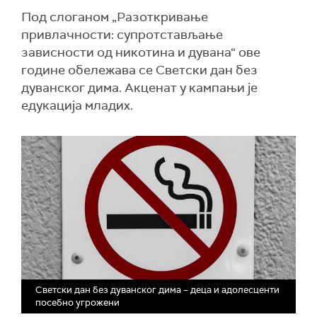
Под слоганом „Разоткривање
привлачности: супротстављање
зависности од никотина и дувана“ ове
године обележава се Светски дан без
дуванског дима. Акценат у кампањи је
едукација младих.
Светски дан без дуванског дима – деца и адолесценти
посебно угрожени