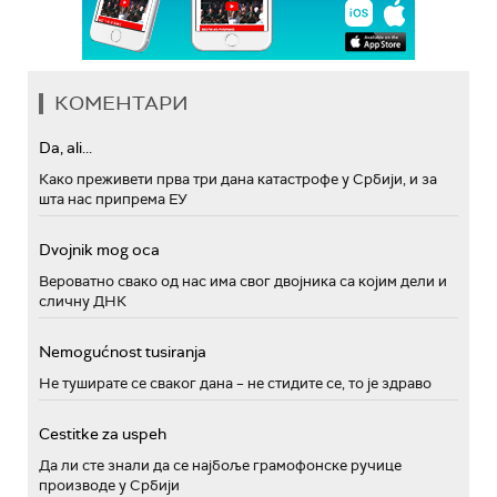
КОМЕНТАРИ
Da, ali...
Како преживети прва три дана катастрофе у Србији, и за
шта нас припрема ЕУ
Dvojnik mog oca
Вероватно свако од нас има свог двојника са којим дели и
сличну ДНК
Nemogućnost tusiranja
Не туширате се сваког дана – не стидите се, то је здраво
Cestitke za uspeh
Да ли сте знали да се најбоље грамофонске ручице
производе у Србији