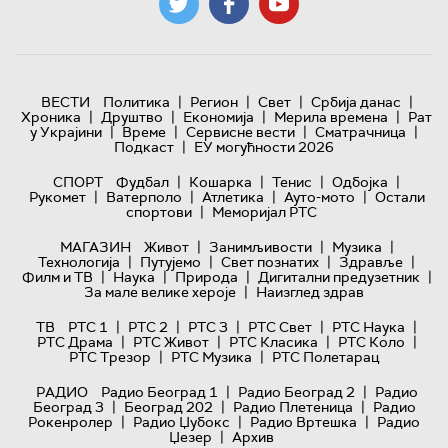
|
|
|
|
ВЕСТИ
Политика
Регион
Свет
Србија данас
|
|
|
|
Хроника
Друштво
Економија
Мерила времена
Рат
|
|
|
|
у Украјини
Време
Сервисне вести
Сматрачница
|
Подкаст
ЕУ могућности 2026
|
|
|
|
СПОРТ
Фудбал
Кошарка
Тенис
Одбојка
|
|
|
|
Рукомет
Ватерполо
Атлетика
Ауто-мото
Остали
|
спортови
Меморијал РТС
|
|
|
МАГАЗИН
Живот
Занимљивости
Музика
|
|
|
|
Технологијa
Путујемо
Свет познатих
Здравље
|
|
|
|
Филм и ТВ
Наука
Природа
Дигитални предузетник
|
За мале велике хероје
Наизглед здрав
|
|
|
|
|
ТВ
РТС 1
РТС 2
РТС 3
РТС Свет
РТС Наука
|
|
|
|
РТС Драма
РТС Живот
РТС Класика
РТС Коло
|
|
РТС Трезор
РТС Музика
РТС Полетарац
|
|
РАДИО
Радио Београд 1
Радио Београд 2
Радио
|
|
|
Београд 3
Београд 202
Радио Плетеница
Радио
|
|
|
Рокенролер
Радио Џубокс
Радио Вртешка
Радио
|
Џезер
Архив