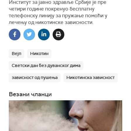
Институт за јавно здравље Србије је пре
четири године покренуо бесплатну
телефонску линију за пружање помоћи у
лечењу од никотинске зависности.
Вејп
Никотин
Светски дан без дуванског дима
зависност од пушења
Никотинска зависност
Везани чланци