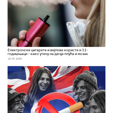
Електронске цигарете и вејпове користе и 11-
годишњаци – како утичу на дечја плућа и мозак
18. 05. 2026.