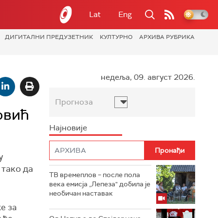
Lat
Eng
ДИГИТАЛНИ ПРЕДУЗЕТНИК
КУЛТУРНО
АРХИВА РУБРИКА
недеља, 09. август 2026.
Прогноза
овић
Најновије
у
 тако да
ТВ времеплов – после пола
века емисја „Лепеза" добила је
необичан наставак
е за