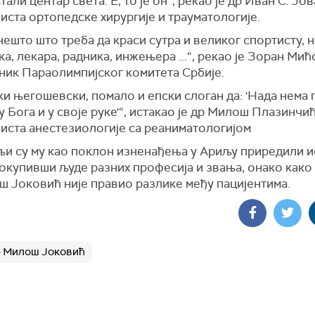
тали центар света. Е, то је он“, рекао је др Иван С. Јо
иста ортопедске хирургије и трауматологије.
 нешто што треба да краси сутра и великог спортисту, 
а, лекара, радника, инжењера ...“, рекао је Зоран Мић
ник Параолимпијског комитета Србије.
ки његошевски, помало и епски слоган да: 'Нада нема 
 у Бога и у своје руке'“, истакао је др Милош Плазинчић
листа анестезиологије са реаниматологијом
љи су му као поклон изненађења у Ариљу приредили и
 окупивши људе разних професија и звања, онако како
ш Јоковић није правио разлике међу пацијентима.
р Милош Јоковић