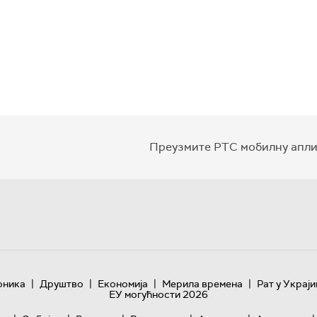
Преузмите РТС мобилну апли
|
|
|
|
оника
Друштво
Економија
Мерила времена
Рат у Украји
ЕУ могућности 2026