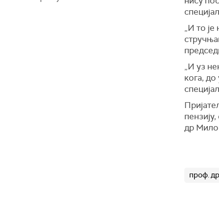
нису пос
специјал
„И то је
стручњак
председ
„И уз не
кога, до
специја
Пријате
пензију,
др Мило
проф. д