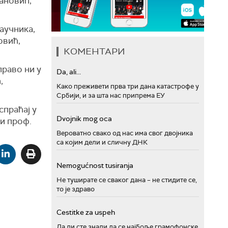
вановић,
научника,
овић,
КОМЕНТАРИ
право ни у
Da, ali...
,
Како преживети прва три дана катастрофе у
Србији, и за шта нас припрема ЕУ
спраћај у
Dvojnik mog oca
 и проф.
Вероватно свако од нас има свог двојника
са којим дели и сличну ДНК
Nemogućnost tusiranja
Не туширате се сваког дана – не стидите се,
то је здраво
Cestitke za uspeh
Да ли сте знали да се најбоље грамофонске