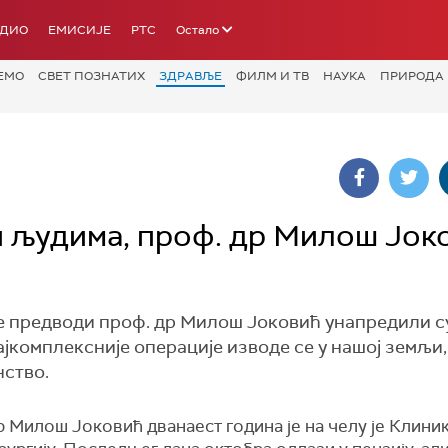
АДИО
ЕМИСИЈЕ
РТС
Остало
ЕМО
СВЕТ ПОЗНАТИХ
ЗДРАВЉЕ
ФИЛМ И ТВ
НАУКА
ПРИРОДА
и људима, проф. др Милош Јок
је предводи проф. др Милош Јоковић унапредили с
ајкомплексније операције изводе се у нашој земљи,
нство.
 Милош Јоковић дванаест година је на челу је Клиник