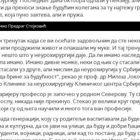
ургију. Последњег дана октобра одлази у пензију, ал
и да преноси знање будућим колегама за ту најтежу г
е, која пуно захтева, али и пружа.
миo Предраг Стојковић
м тренутак када се ви осећате задовољним да сте нек
или продужили живот и олакшали му муке. И тај трен
е нешто што у неурохирургији даје. Да ли имамо насле
ла имамо. Имамо дивне момке, неки од њих су стасали 
стасали уз друге, али мислим да неурохиругија у Србиј
да брине за будућност“, рекао је проф. др Милош Јоко
р Клинике за неурохирургију Клиничког центра Србије
аријеру професор је започео у родном Северову. Ту с
ослу, никада није прекинуо. Стекао је велики круг при
који су од њега научили и много тога ван професије.
ада генерацији, коју су родитељи васпитавали да буде
а и културна, да се јави на улици, да буду и добри ђаци
уденти, војници, радници, али кад то постану, да буду 