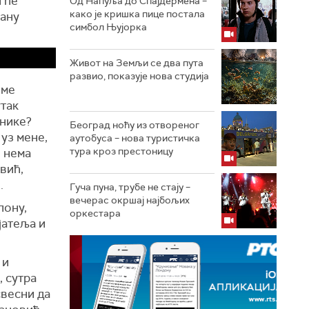
и ће
Од Напуља до Спајдермена –
како је кришка пице постала
рану
симбол Њујорка
Живот на Земљи се два пута
развио, показује нова студија
оме
утак
днике?
Београд ноћу из отвореног
уз мене,
аутобуса – нова туристичка
тура кроз престоницу
и нема
вић,
.
Гуча пуна, трубе не стају –
вечерас окршај најбољих
пону,
оркестара
јатеља и
 и
, сутра
свесни да