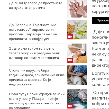
неурохир
Да ли би требало да престанете
наставит
да пуцкетате прстима
хирургиј
Припре
Др Половина: Гојазност није
естетски, већ здравствени
„Даје ва
проблем – терапија се не сме
помогли 
прекидати на своју руку
заиста ј
Богу хва
Зашто смо током топлотног
таласа уморни и раздражљиви –
неки су 
одговор се крије у хормонима
разлога 
директо
Стомачни вирус не бира
Богату к
годишње доба, али лети има више
упркос п
прилика за ширење: Ко је
колега, 
најугроженији
„Он прип
Први пут у Србији уграђен венски
васпитан
стент у мозгу: Пацијент који је
патио од хроничне главобоље –
добри ст
на опоравку