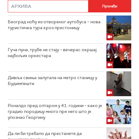
Београд ноћу из отвореног аутобуса – нова
туристичка тура кроз престоницу
Гуча пуна, трубе не стају – вечерас окршај
најбољих оркестара
Дивља свиња залутала на метро станицу у
Будимпешти
Роналдо пред олтаром у 41. години – како је
градио породицу много пре него што је
упознао Георгину
Да ли би требало да престанете да