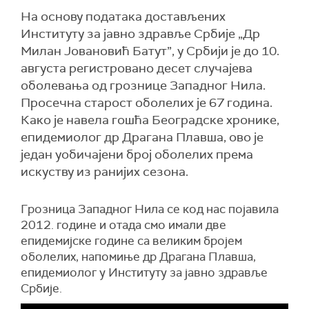
На основу података достављених
Институту за јавно здравље Србије „Др
Милан Јовановић Батут”, у Србији је до 10.
августа регистровано десет случајева
оболевања од грознице Западног Нила.
Просечна старост оболелих је 67 година.
Како је навела гошћа Београдске хронике,
епидемиолог др Драгана Плавша, ово је
један уобичајени број оболелих према
искуству из ранијих сезона.
Грозница Западног Нила се код нас појавила
2012. године и отада смо имали две
епидемијске године са великим бројем
оболелих, напомиње др Драгана Плавша,
епидемиолог у Институту за јавно здравље
Србије.