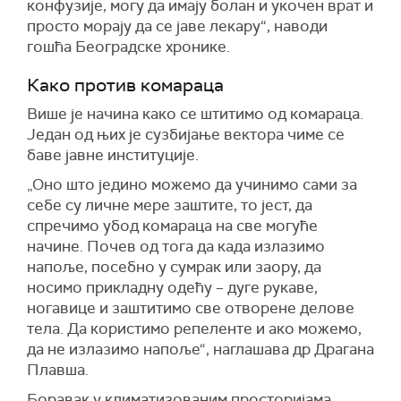
конфузије, могу да имају болан и укочен врат и
просто морају да се јаве лекару“, наводи
гошћа Београдске хронике.
Како против комараца
Више је начина како се штитимо од комараца.
Један од њих је сузбијање вектора чиме се
баве јавне институције.
„Оно што једино можемо да учинимо сами за
себе су личне мере заштите, то јест, да
спречимо убод комараца на све могуће
начине. Почев од тога да када излазимо
напоље, посебно у сумрак или заору, да
носимо прикладну одећу – дуге рукаве,
ногавице и заштитимо све отворене делове
тела. Да користимо репеленте и ако можемо,
да не излазимо напоље“, наглашава др Драгана
Плавша.
Боравак у климатизованим просторијама,