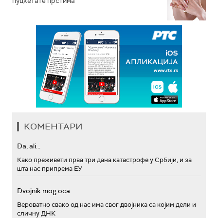
пуцкетате прстима
КОМЕНТАРИ
Da, ali...
Како преживети прва три дана катастрофе у Србији, и за
шта нас припрема ЕУ
Dvojnik mog oca
Вероватно свако од нас има свог двојника са којим дели и
сличну ДНК