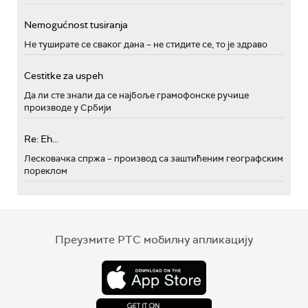
Nemogućnost tusiranja
Не туширате се сваког дана – не стидите се, то је здраво
Cestitke za uspeh
Да ли сте знали да се најбоље грамофонске ручице
производе у Србији
Re: Eh...
Лесковачка спржа – производ са заштићеним географским
пореклом
Преузмите РТС мобилну апликацију