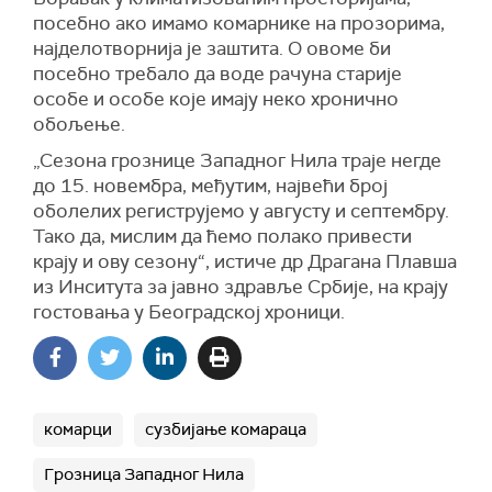
посебно ако имамо комарнике на прозорима,
најделотворнија је заштита. О овоме би
посебно требало да воде рачуна старије
особе и особе које имају неко хронично
обољење.
„Сезона грознице Западног Нила траје негде
до 15. новембра, међутим, највећи број
оболелих региструјемо у августу и септембру.
Тако да, мислим да ћемо полако привести
крају и ову сезону“, истиче др Драгана Плавша
из Инситута за јавно здравље Србије, на крају
гостовања у Београдској хроници.
комарци
сузбијање комараца
Грозница Западног Нила