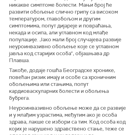
никакве симптоме болести. Мањи број ће
развити обољење слично грипу са високом
температуром, главобољом и другим
симптомима, попут дијареје и повраћања,
некада и осипа, али углавном код млађе
популације. Јако мали број случајева развије
неуроинвазивно обољење које се углавном
јавља код старијих особа“, објашњава др
Плавша.
Такође, додаје гошћа Београдске хронике,
повећан ризик имају и особе са хроничним
обољењима или стањима, попут
кардиоваскуларних болести и обољења
бубрега.
Неуроинвазивно обољење може да се развије
и у млађим узрастима, међутим ако је особа
здрава, лакше се избори са тим. Код особа код
којих је нарушено здравствено стање, теже се