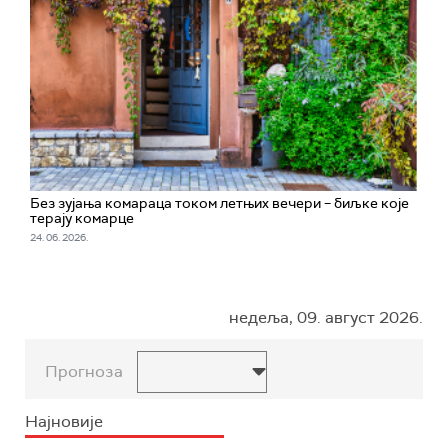
Без зујања комараца током летњих вечери – биљке које
терају комарце
24. 06. 2026.
недеља, 09. август 2026.
Прогноза
Најновије