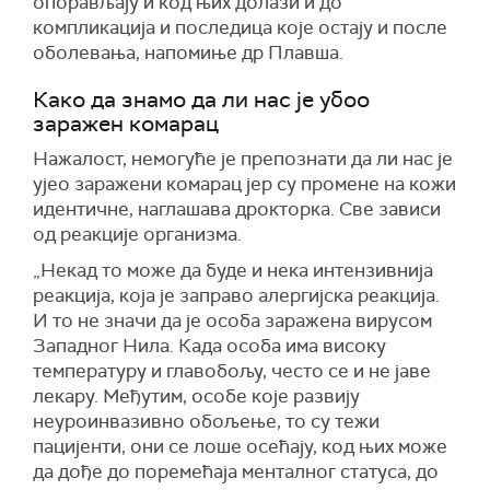
опорављају и код њих долази и до
компликација и последица које остају и после
оболевања, напомиње др Плавша.
Како да знамо да ли нас је убоо
заражен комарац
Нажалост, немогуће је препознати да ли нас је
ујео заражени комарац јер су промене на кожи
идентичне, наглашава дрокторка. Све зависи
од реакције организма.
„Некад то може да буде и нека интензивнија
реакција, која је заправо алергијска реакција.
И то не значи да је особа заражена вирусом
Западног Нила. Када особа има високу
температуру и главобољу, често се и не јаве
лекару. Међутим, особе које развију
неуроинвазивно обољење, то су тежи
пацијенти, они се лоше осећају, код њих може
да дође до поремећаја менталног статуса, до