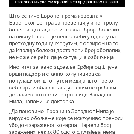
Разговор Мирка Михајловића са др Драганом Плавша
Што се тиче Европе, према извештају
Европског центра за превенцију и контролу
болести, до сада регистрован број оболелих
на нивоу Европе је нешто већи у односу на
претходну годину. Међутим, с обзиром на то
да Италија бележи доста већи број оболелих,
не може се рећи да је ситуација озбиљнија.
Институт за јавно здравље Србије од 1. јуна
врши надзор и стално комуницира са
популацијом, што путем медија, што преко
веб-сајта и обавештавају о свим потребним
детаљима што се тиче грознице Западног
Нила, напомиње докторка.
„Да поновимо. Грозница Западног Нила је
вирусно обољење које се искључиво преноси
убодом зараженог комарца. Највећи број
заражених, неких 80 одсто случајева, нема