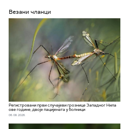
Везани чланци
Регистровани први случајеви грознице Западног Нила
ове године, двоје пацијената у болници
06. 08. 2026.