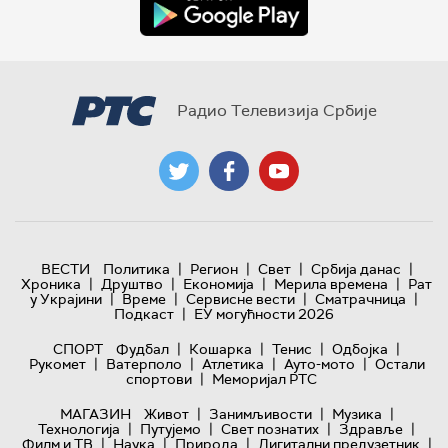
Радио Телевизија Србије
|
|
|
|
ВЕСТИ
Политика
Регион
Свет
Србија данас
|
|
|
|
Хроника
Друштво
Економија
Мерила времена
Рат
|
|
|
|
у Украјини
Време
Сервисне вести
Сматрачница
|
Подкаст
ЕУ могућности 2026
|
|
|
|
СПОРТ
Фудбал
Кошарка
Тенис
Одбојка
|
|
|
|
Рукомет
Ватерполо
Атлетика
Ауто-мото
Остали
|
спортови
Меморијал РТС
|
|
|
МАГАЗИН
Живот
Занимљивости
Музика
|
|
|
|
Технологијa
Путујемо
Свет познатих
Здравље
|
|
|
|
Филм и ТВ
Наука
Природа
Дигитални предузетник