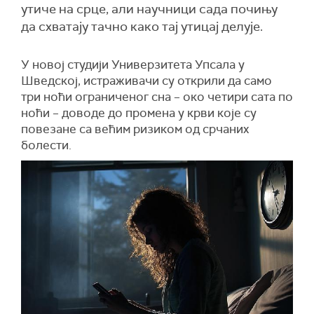
утиче на срце, али научници сада почињу
да схватају тачно како тај утицај делује.
У новој студији Универзитета Упсала у
Шведској, истраживачи су открили да само
три ноћи ограниченог сна – око четири сата по
ноћи – доводе до промена у крви које су
повезане са већим ризиком од срчаних
болести.