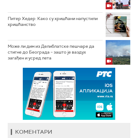
Питер Хедер: Како су хришћани напустили
хришћанство
Може ли дим из Делиблатске пешчаре да
стигне до Београда – зашто је ваздух
загађен и усред лета
КОМЕНТАРИ