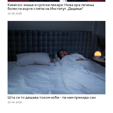
Кинеско знање и српски лекари: Нова ера лечења
болести аорте стигла на Институт „Дедиње“
23. 06. 2026.
Шта се то дешава током ноћи – па нам прекида сан
20. 04. 2026.