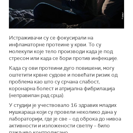
Истраживачи су се фокусирали на
инфламаторне протеине у крви. То су
молекули које тело производи када је под
стресом или када се бори против инфекције.
Када су ови протеини дуго повишени, могу
оштетити крвне судове и повећати ризик од
проблема као што су срчана слабост,
коронарна болест и атријална фибрилација
(неправилан рад срца).
У студији је учествовало 16 здравих младих
мушкараца који су провели неколико дана у
лабораторији, где је све – од оброка до нивоа
активности и изложености светлу – било
пажљиво контролисано.