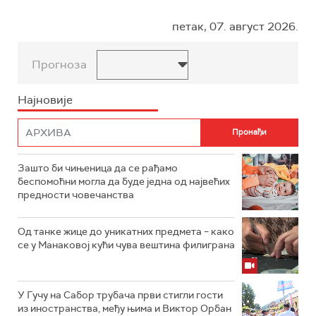
петак, 07. август 2026.
Прогноза
Најновије
Зашто би чињеница да се рађамо
беспомоћни могла да буде једна од највећих
предности човечанства
Од танке жице до уникатних предмета – како
се у Манаковој кући чува вештина филиграна
У Гучу на Сабор трубача први стигли гости
из иностранства, међу њима и Виктор Орбан