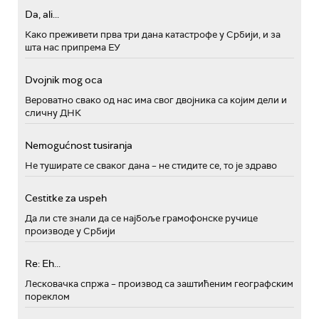
Da, ali...
Како преживети прва три дана катастрофе у Србији, и за
шта нас припрема ЕУ
Dvojnik mog oca
Вероватно свако од нас има свог двојника са којим дели и
сличну ДНК
Nemogućnost tusiranja
Не туширате се сваког дана – не стидите се, то је здраво
Cestitke za uspeh
Да ли сте знали да се најбоље грамофонске ручице
производе у Србији
Re: Eh...
Лесковачка спржа – производ са заштићеним географским
пореклом