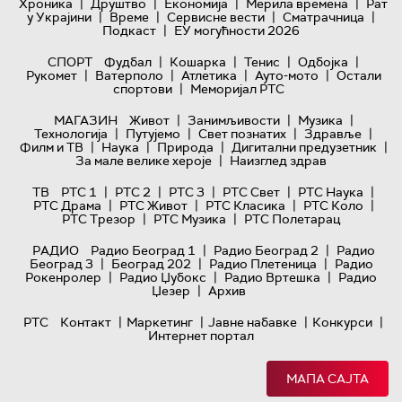
|
|
|
|
Хроника
Друштво
Економија
Мерила времена
Рат
|
|
|
|
у Украјини
Време
Сервисне вести
Сматрачница
|
Подкаст
ЕУ могућности 2026
|
|
|
|
СПОРТ
Фудбал
Кошарка
Тенис
Одбојка
|
|
|
|
Рукомет
Ватерполо
Атлетика
Ауто-мото
Остали
|
спортови
Меморијал РТС
|
|
|
МАГАЗИН
Живот
Занимљивости
Музика
|
|
|
|
Технологијa
Путујемо
Свет познатих
Здравље
|
|
|
|
Филм и ТВ
Наука
Природа
Дигитални предузетник
|
За мале велике хероје
Наизглед здрав
|
|
|
|
|
ТВ
РТС 1
РТС 2
РТС 3
РТС Свет
РТС Наука
|
|
|
|
РТС Драма
РТС Живот
РТС Класика
РТС Коло
|
|
РТС Трезор
РТС Музика
РТС Полетарац
|
|
РАДИО
Радио Београд 1
Радио Београд 2
Радио
|
|
|
Београд 3
Београд 202
Радио Плетеница
Радио
|
|
|
Рокенролер
Радио Џубокс
Радио Вртешка
Радио
|
Џезер
Архив
|
|
|
|
РТС
Контакт
Маркетинг
Јавне набавке
Конкурси
Интернет портал
МАПА САЈТА