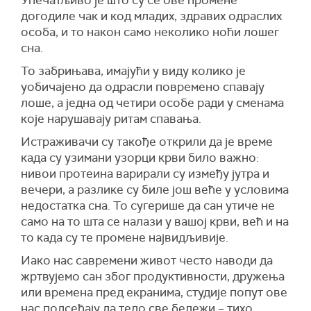
догодиле чак и код младих, здравих одраслих
особа, и то након само неколико ноћи лошег
сна.
То забрињава, имајући у виду колико је
уобичајено да одрасли повремено спавају
лоше, а једна од четири особе ради у сменама
које нарушавају ритам спавања.
Истраживачи су такође открили да је време
када су узимани узорци крви
било важно:
нивои протеина варирали су између јутра и
вечери, а разлике су биле још веће у условима
недостатка сна. То сугерише да сан утиче не
само на то шта се налази у вашој крви, већ и на
то када су те промене највидљивије.
Иако нас савремени живот често наводи да
жртвујемо сан због продуктивности, дружења
или времена пред екранима, студије попут ове
нас подсећају да тело све бележи – тихо,