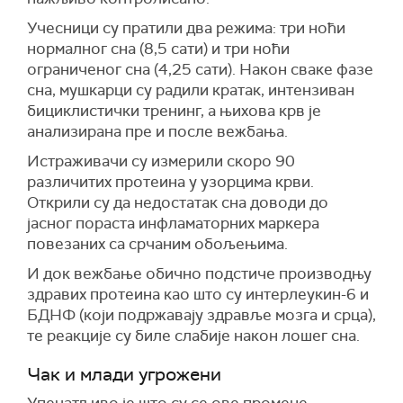
Учесници су пратили два режима: три ноћи
нормалног сна (8,5 сати) и три ноћи
ограниченог сна (4,25 сати). Након сваке фазе
сна, мушкарци су радили кратак, интензиван
бициклистички тренинг, а њихова крв је
анализирана пре и после вежбања.
Истраживачи су измерили скоро 90
различитих протеина у узорцима крви.
Открили су да недостатак сна доводи до
јасног пораста инфламаторних маркера
повезаних са срчаним обољењима.
И док вежбање обично подстиче производњу
здравих протеина као што су интерлеукин-6 и
БДНФ (који подржавају здравље мозга и срца),
те реакције су биле слабије након лошег сна.
Чак и
млади угрожени
Упечатљиво је што су се ове промене