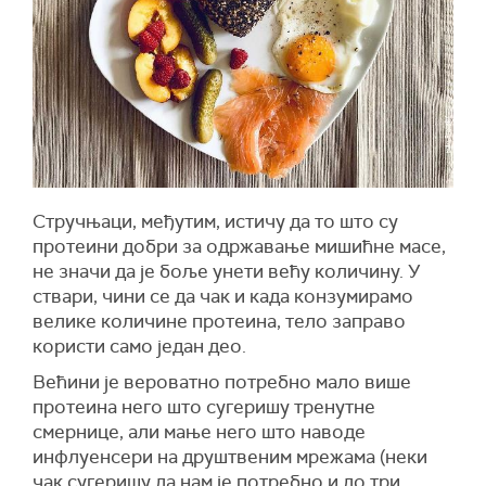
Стручњаци, међутим, истичу да то што су
протеини добри за одржавање мишићне масе,
не значи да је боље унети већу количину. У
ствари, чини се да чак и када конзумирамо
велике количине протеина, тело заправо
користи само један део.
Већини је вероватно потребно мало више
протеина него што сугеришу тренутне
смернице, али мање него што наводе
инфлуенсери на друштвеним мрежама (неки
чак сугеришу да нам је потребно и до три