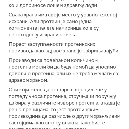
који доприносе лошем здрављу људи.
Свака храна има своје место у уравнотеженој
исхрани. Али протеин је само једна
компонента палете намирница које су
неопходне у исхрани човека.
Пораст заступљености протеинских
производа као здраве хране је забрињавајући.
Производи са повећаном количином
протеина могли би да буду помоћ да уносимо
довољно протеина, али их не треба мешати са
здравом храном.
Они који желе да остваре своје циљеве у
погледу уноса протеина, стручњаци поручују
да бирају различите изворе протеина, а када је
реч о пречицама, то јест протеинским
производима да размисле о другим хранљивим
састојцима као што су влакна како бисте