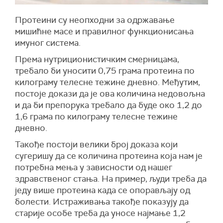
Протеини су неопходни за одржавање
мишићне масе и правилног функционисања
имуног система.
Према нутриционистичким смерницама,
требало би уносити 0,75 грама протеина по
килограму телесне тежине дневно. Међутим,
постоје докази да је ова количина недовољна
и да би препорука требало да буде око 1,2 до
1,6 грама по килограму телесне тежине
дневно.
Такође постоји велики број доказа који
сугеришу да се количина протеина која нам је
потребна мења у зависности од нашег
здравственог стања. На пример, људи треба да
једу више протеина када се опорављају од
болести. Истраживања такође показују да
старије особе треба да уносе најмање 1,2