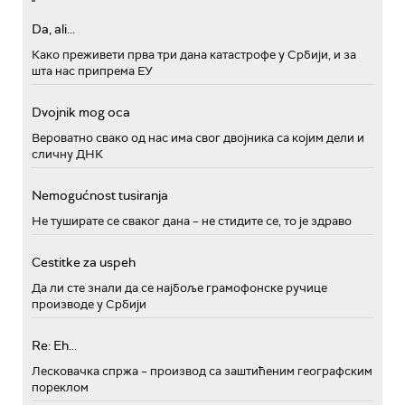
Da, ali...
Како преживети прва три дана катастрофе у Србији, и за
шта нас припрема ЕУ
Dvojnik mog oca
Вероватно свако од нас има свог двојника са којим дели и
сличну ДНК
Nemogućnost tusiranja
Не туширате се сваког дана – не стидите се, то је здраво
Cestitke za uspeh
Да ли сте знали да се најбоље грамофонске ручице
производе у Србији
Re: Eh...
Лесковачка спржа – производ са заштићеним географским
пореклом