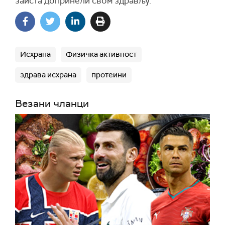
заиста допринели свом здрављу.
Исхрана
Физичка активност
здрава исхрана
протеини
Везани чланци