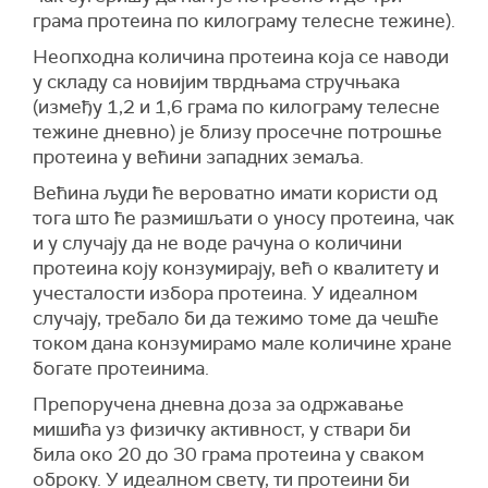
грама протеина по килограму телесне тежине).
Неопходна количина протеина која се наводи
у складу са новијим тврдњама стручњака
(између 1,2 и 1,6 грама по килограму телесне
тежине дневно) је близу просечне потрошње
протеина у већини западних земаља.
Већина људи ће вероватно имати користи од
тога што ће размишљати о уносу протеина, чак
и у случају да не воде рачуна о количини
протеина коју конзумирају, већ о квалитету и
учесталости избора протеина. У идеалном
случају, требало би да тежимо томе да чешће
током дана конзумирамо мале количине хране
богате протеинима.
Препоручена дневна доза за одржавање
мишића уз физичку активност, у ствари би
била око 20 до 30 грама протеина у сваком
оброку. У идеалном свету, ти протеини би