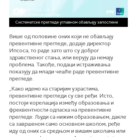
Систематске прегледе углавном обављају запослени
Више од половине оних који не обављају
превентивне прегледе, додаје директор
Ипсоса, то раде зато што су доброг
здравственог стања, или верују да немају
проблема. Такође, подаци истраживања
показују да млади чешће раде превентивне
прегледе.
„Како идемо ка старијим узрастима,
превентивне прегледи су све ређи. Исто,
постоји корелација између образовања и
фреквентности одласка на превентивне
прегледе. Људи са нижим образовањем, дакле
са завршеном само основном школом, ређе
иду од оних са средњом и вишим школама или