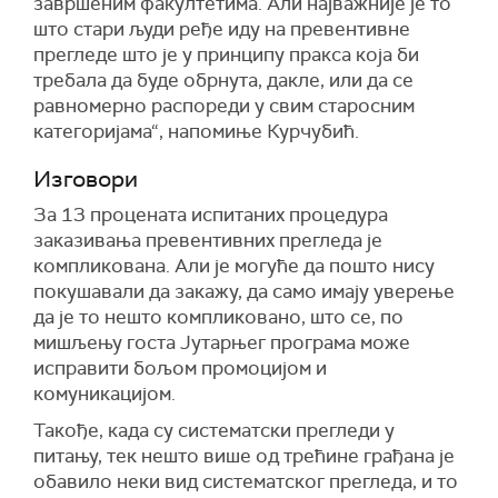
завршеним факултетима. Али најважније је то
што стари људи ређе иду на превентивне
прегледе што је у принципу пракса која би
требала да буде обрнута, дакле, или да се
равномерно распореди у свим старосним
категоријама“, напомиње Курчубић.
Изговори
За 13 процената испитаних процедура
заказивања превентивних прегледа је
компликована. Али је могуће да пошто нису
покушавали да закажу, да само имају уверење
да је то нешто компликовано, што се, по
мишљењу госта Јутарњег програма може
исправити бољом промоцијом и
комуникацијом.
Такође, када су систематски прегледи у
питању, тек нешто више од трећине грађана је
обавило неки вид систематског прегледа, и то