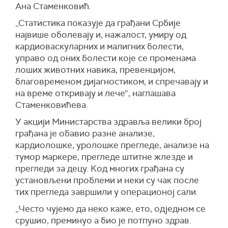
Ана Стаменковић.
„Статистика показује да грађани Србије
највише оболевају и, нажалост, умиру од
кардиоваскуларних и малигних болести,
управо од оних болести које се променама
лоших животних навика, превенцијом,
благовременом дијагностиком, и спречавају и
на време откривају и лече“, наглашава
Стаменковићева.
У акцији Министарства здравља велики број
грађана је обавио разне анализе,
кардиолошке, уролошке прегледе, анализе на
тумор маркере, прегледе штитне жлезде и
прегледи за децу. Код многих грађана су
установљени проблеми и неки су чак после
тих прегледа завршили у операционој сали.
„Често чујемо да неко каже, ето, одједном се
срушио, преминуо а био је потпуно здрав.