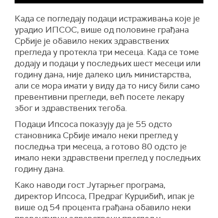
Када се погледају подаци истраживања које је
урадио ИПСОС, више од половине грађана
Србије је обавило неких здравствених
прегледа у протекла три месеца. Када се томе
додају и подаци у последњих шест месеци или
годину дана, није далеко циљ министарства,
али се мора имати у виду да то нису били само
превентивни прегледи, већ посете лекару
због и здравствених тегоба.
Подаци Ипсоса показују да је 55 одсто
становника Србије имало неки преглед у
последња три месеца, а готово 80 одсто је
имало неки здравствени преглед у последњих
годину дана.
Како наводи гост Јутарњег програма,
директор Ипсоса, Предраг Курџибић, ипак је
више од 54 процента грађана обавило неки