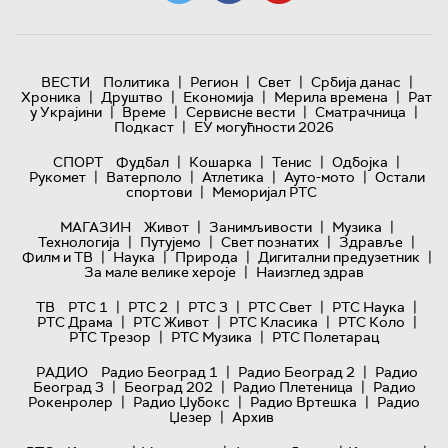
|
|
|
|
ВЕСТИ
Политика
Регион
Свет
Србија данас
|
|
|
|
Хроника
Друштво
Економија
Мерила времена
Рат
|
|
|
|
у Украјини
Време
Сервисне вести
Сматрачница
|
Подкаст
ЕУ могућности 2026
|
|
|
|
СПОРТ
Фудбал
Кошарка
Тенис
Одбојка
|
|
|
|
Рукомет
Ватерполо
Атлетика
Ауто-мото
Остали
|
спортови
Меморијал РТС
|
|
|
МАГАЗИН
Живот
Занимљивости
Музика
|
|
|
|
Технологијa
Путујемо
Свет познатих
Здравље
|
|
|
|
Филм и ТВ
Наука
Природа
Дигитални предузетник
|
За мале велике хероје
Наизглед здрав
|
|
|
|
|
ТВ
РТС 1
РТС 2
РТС 3
РТС Свет
РТС Наука
|
|
|
|
РТС Драма
РТС Живот
РТС Класика
РТС Коло
|
|
РТС Трезор
РТС Музика
РТС Полетарац
|
|
РАДИО
Радио Београд 1
Радио Београд 2
Радио
|
|
|
Београд 3
Београд 202
Радио Плетеница
Радио
|
|
|
Рокенролер
Радио Џубокс
Радио Вртешка
Радио
|
Џезер
Архив