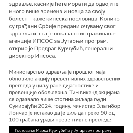
здравље, касније ћете морати да одвојите
много више времена и новца за своју
болест – каже кинеска пословица. Колико
су грађани Србије предани очувању свог
здравља и шта је показало истраживање
агенције ИПСОС за Јутарњи програм,
открио је Предраг Курчубић, генерални
директор Ипсоса.
Министарство здравља је прошлог маја
обновило акцију превентивних здравствених
прегледа у циљу ране дијагностике и
превенције обољевања. Тим викенд акцијама
се одазвало више стотина хиљада људи.
Сумирајући 2024. годину, министар Златибор
Лончар је истакао да је циљ да преко 90 од
100 грађана уради превентивне прегледе.
Гостовање Марка Курчубића у Јутарњем програму