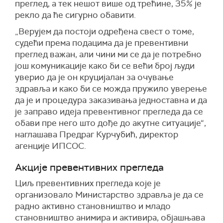
преглед, а тек нешот више од трећине, 35% је
рекло да ће сигурно обавити.
„Верујем да постоји одређена свест о томе,
судећи према подацима да је превентивни
преглед важан, али чини ми се да је потребно
још комуникације како би се већи број људи
уверио да је он круцијалан за очување
здравља и како би се можда пружило уверење
да је и процедура заказивања једноставна и да
је заправо идеја превентивног прегледа да се
обави пре него што дође до акутне ситуације“,
наглашава Предраг Курчубић, директор
агенције ИПСОС.
Акције превентивних прегледа
Циљ превентивних прегледа које је
организовало Министарство здравља је да се
радно активно становништво и младо
становништво анимира и активира, објашњава