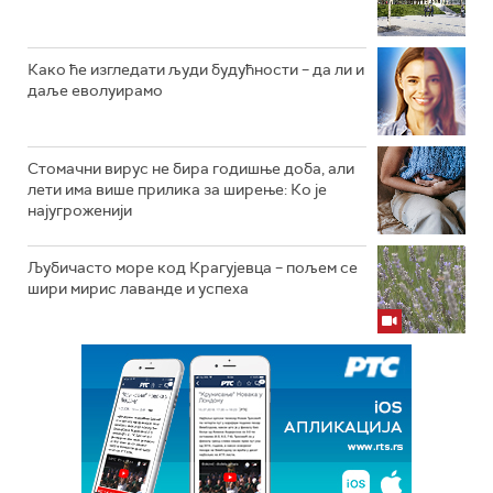
Како ће изгледати људи будућности – да ли и
даље еволуирамо
Стомачни вирус не бира годишње доба, али
лети има више прилика за ширење: Ко је
најугроженији
Љубичасто море код Крагујевца – пољем се
шири мирис лаванде и успеха