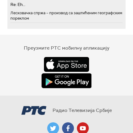
Re: Eh...
Лесковачка спржа – производ са заштићеним географским
пореклом
Преузмите РТС мобилну апликацију
Радио Телевизија Србије