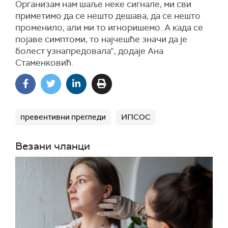
Организам нам шаље неке сигнале, ми сви
приметимо да се нешто дешава, да се нешто
променило, али ми то игноришемо. А када се
појаве симптоми, то најчешће значи да је
болест узнапредовала“, додаје Ана
Стаменковић.
превентивни прегледи
ИПСОС
Везани чланци