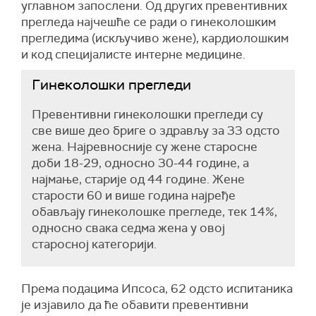
углавном запослени. Од других превентивних
прегледа најчешће се ради о гинеколошким
прегледима (искључиво жене), кардиолошким
и код специјалисте интерне медицине.
Гинеколошки прегледи
Превентивни гинеколошки прегледи су
све више део бриге о здрављу за 33 одсто
жена. Најревносније су жене старосне
доби 18-29, односно 30-44 године, а
најмање, старије од 44 године. Жене
старости 60 и више година најређе
обављају гинеколошке прегледе, тек 14%,
односно свака седма жена у овој
старосној категорији.
Према подацима Ипсоса, 62 одсто испитаника
је изјавило да ће обавити превентивни