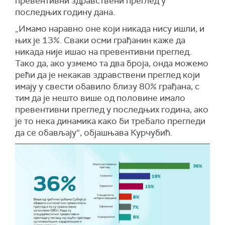
превентивни здравствени преглед у
последњих годину дана.
„Имамо наравно оне који никада нису ишли, и
њих је 13%. Сваки осми грађанин каже да
никада није ишао на превентивни преглед.
Тако да, ако узмемо та два броја, онда можемо
рећи да је некакав здравствени преглед који
имају у свести обавило близу 80% грађана, с
тим да је нешто више од половине имало
превентивни преглед у последњих година, ако
је то нека динамика како би требало прегледи
да се обављају“, објашњава Курчубић.