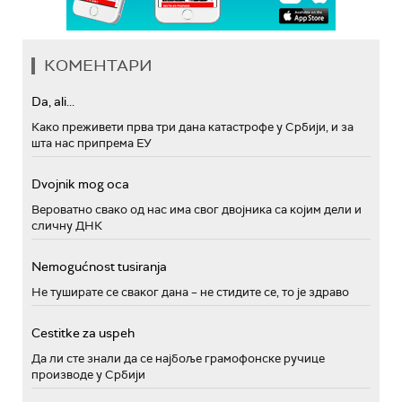
КОМЕНТАРИ
Da, ali...
Како преживети прва три дана катастрофе у Србији, и за
шта нас припрема ЕУ
Dvojnik mog oca
Вероватно свако од нас има свог двојника са којим дели и
сличну ДНК
Nemogućnost tusiranja
Не туширате се сваког дана – не стидите се, то је здраво
Cestitke za uspeh
Да ли сте знали да се најбоље грамофонске ручице
производе у Србији