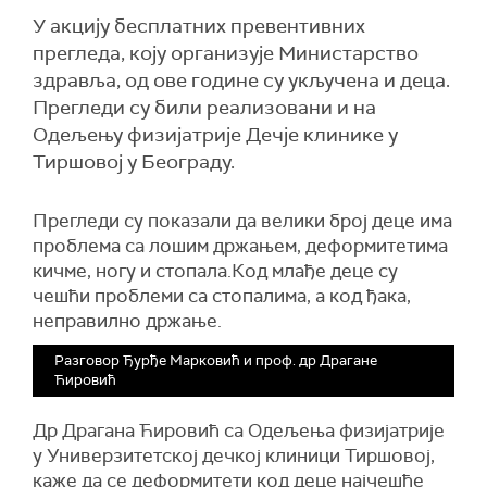
У акцију бесплатних превентивних
прегледа, коју организује Министарство
здравља, од ове године су укључена и деца.
Прегледи су били реализовани и на
Одељењу физијатрије Дечје клинике у
Тиршовој у Београду.
Прегледи су показали да велики број деце има
проблема са лошим држањем, деформитетима
кичме, ногу и стопала.Код млађе деце су
чешћи проблеми са стопалима, а код ђака,
неправилно држање.
Разговор Ђурђе Марковић и проф. др Драгане
Ћировић
Др Драгана Ћировић са Одељења физијатрије
у Универзитетској дечкој клиници Тиршовој,
каже да се деформитети код деце најчешће