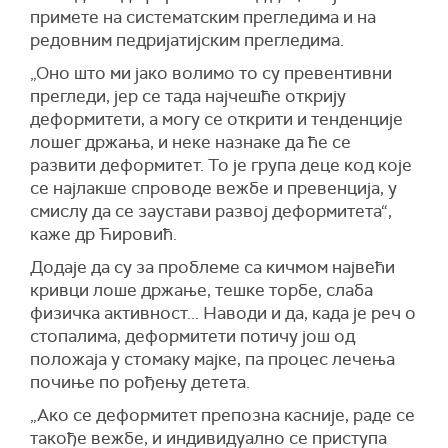
примете на систематским прегледима и на
редовним педријатијским прегледима.
„Оно што ми јако волимо то су превентивни
прегледи, јер се тада најчешће открију
деформитети, а могу се открити и тенденције
лошег држања, и неке назнаке да ће се
развити деформитет. То је група деце код које
се најлакше спроводе вежбе и превенција, у
смислу да се заустави развој деформитета“,
каже др Ћировић.
Додаје да су за проблеме са кичмом највећи
кривци лоше држање, тешке торбе, слаба
физичка активност... Наводи и да, када је реч о
стопалима, деформитети потичу још од
положаја у стомаку мајке, па процес лечења
почиње по рођењу детета.
„Ако се деформитет препозна касније, раде се
такође вежбе, и индивидуално се приступа