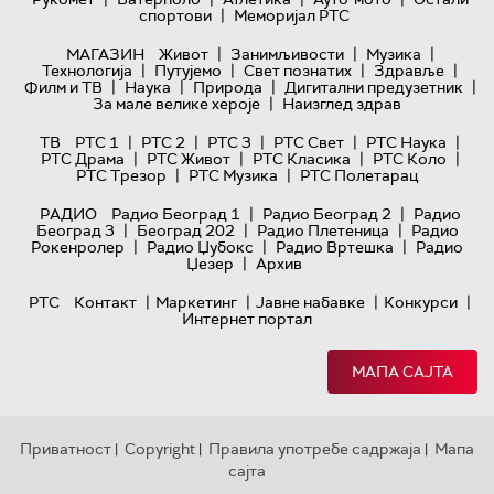
|
спортови
Меморијал РТС
|
|
|
МАГАЗИН
Живот
Занимљивости
Музика
|
|
|
|
Технологијa
Путујемо
Свет познатих
Здравље
|
|
|
|
Филм и ТВ
Наука
Природа
Дигитални предузетник
|
За мале велике хероје
Наизглед здрав
|
|
|
|
|
ТВ
РТС 1
РТС 2
РТС 3
РТС Свет
РТС Наука
|
|
|
|
РТС Драма
РТС Живот
РТС Класика
РТС Коло
|
|
РТС Трезор
РТС Музика
РТС Полетарац
|
|
РАДИО
Радио Београд 1
Радио Београд 2
Радио
|
|
|
Београд 3
Београд 202
Радио Плетеница
Радио
|
|
|
Рокенролер
Радио Џубокс
Радио Вртешка
Радио
|
Џезер
Архив
|
|
|
|
РТС
Контакт
Маркетинг
Јавне набавке
Конкурси
Интернет портал
МАПА САЈТА
Приватност
Copyright
Правила употребе садржаја
Мапа
|
|
|
сајта