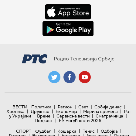
Радио Телевизија Србије
|
|
|
|
ВЕСТИ
Политика
Регион
Свет
Србија данас
|
|
|
|
Хроника
Друштво
Економија
Мерила времена
Рат
|
|
|
|
у Украјини
Време
Сервисне вести
Сматрачница
|
Подкаст
ЕУ могућности 2026
|
|
|
|
СПОРТ
Фудбал
Кошарка
Тенис
Одбојка
|
|
|
|
Рукомет
Ватерполо
Атлетика
Ауто-мото
Остали