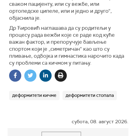
сваком пацијенту, или су вежбе, или
ортопедске ципеле, или и једно и друго“,
објаснила је.
Др Ћировић наглашава да су родитељи у
процесу рада вежби које се раде код куће
важан фактор, и препоручује бављење
спортом који је „симетричан“ као што су
пливање, одбојка и гимнастика нарочито када
су проблеми са кичмом у питању.
деформитети кичме
деформитети стопала
субота, 08. август 2026.