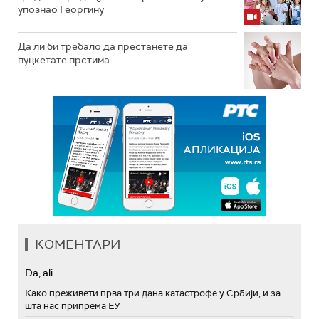
упознао Георгину
Да ли би требало да престанете да
пуцкетате прстима
КОМЕНТАРИ
Da, ali...
Како преживети прва три дана катастрофе у Србији, и за
шта нас припрема ЕУ