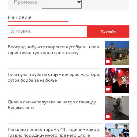
Прогноза
Најновије
Београд ноћу из отвореног аутобуса – нова
туристичка тура кроз престоницу
Гуча пуна, трубе не стају – вечерас мајстори,
сутра борба за најбоље
Дивља свиња залутала на метро станицу у
Будимпешти
Роналдо пред олтаром у 41. години – како је
градио породицу много пре него што је