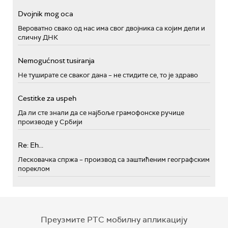
Dvojnik mog oca
Вероватно свако од нас има свог двојника са којим дели и
сличну ДНК
Nemogućnost tusiranja
Не туширате се сваког дана – не стидите се, то је здраво
Cestitke za uspeh
Да ли сте знали да се најбоље грамофонске ручице
производе у Србији
Re: Eh...
Лесковачка спржа – производ са заштићеним географским
пореклом
Преузмите РТС мобилну апликацију