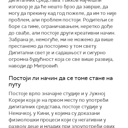
дигиталних средстава. Њихов најчешћи
изговор је да ће нешто брзо да заврше, да
могу да прекину кад год пожеле, да им то није
проблем, али проблем постоји. Родитељи се
боре са тиме, ограничавањем, неретко дође
до свађе, али постоје други креативни начин.
Забрана је, немогуће, ми не можемо да више
престанемо да постојимо у том свету.
Дигитални свет је и садашњост и сигурно
огромна будућност која се све више развија,
наводи др Митровић.
Постоји ли начин да се томе стане на
путу
Постоје врло значајне студије и у Јужној
Кореји која је на првом месту по употреби
дигиталних средстава, постоје студије у
Немачкој, у Кини, у којима су доказани
физиолошки процеси који су негативни у
развоју деце и младих при злоупотреби ових