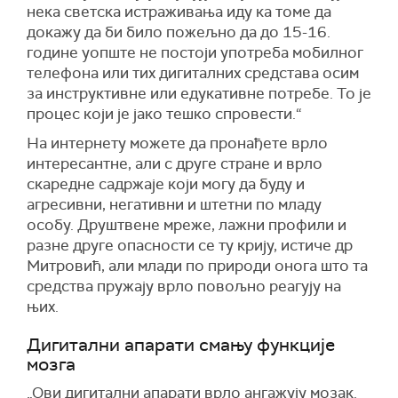
нека светска истраживања иду ка томе да
докажу да би било пожељно да до 15-16.
године уопште не постоји употреба мобилног
телефона или тих дигиталних средстава осим
за инструктивне или едукативне потребе. То је
процес који је јако тешко спровести.“
На интернету можете да пронађете врло
интересантне, али с друге стране и врло
скаредне садржаје који могу да буду и
агресивни, негативни и штетни по младу
особу. Друштвене мреже, лажни профили и
разне друге опасности се ту крију, истиче др
Митровић, али млади по природи онога што та
средства пружају врло повољно реагују на
њих.
Дигитални апарати смању функције
мозга
„Ови дигитални апарати врло ангажују мозак.