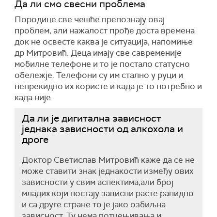
Да ли смо свесни проблема
Породице све чешће препознају овај
проблем, али нажалост прође доста времена
док не освесте каква је ситуација, напомиње
др Митровић. Деца имају све савременије
мобилне телефоне и то је постало статусно
обележје. Телефони су им стално у руци и
непрекидно их користе и када је то потребно и
када није.
Да ли је дигитална зависност
једнака зависности од алкохола и
дроге
Доктор Светислав Митровић каже да се не
може ставити знак једнакости између ових
зависности у свим аспектима,али број
младих који постају зависни расте рапидно
и са друге стране то је јако озбиљна
зависност. Ту нема потцењивања и