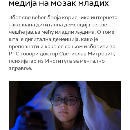
медија на мозак младих
Због све већег броја корисника интернета,
такозвана дигитална деменција се све
чешће јавља међу младим људима. О томе
шта је дигитална деменција, како је
препознати и како се са њом изборити за
РТС говори доктор Светислав Митровић,
психијатар из Института за ментално
здравље.