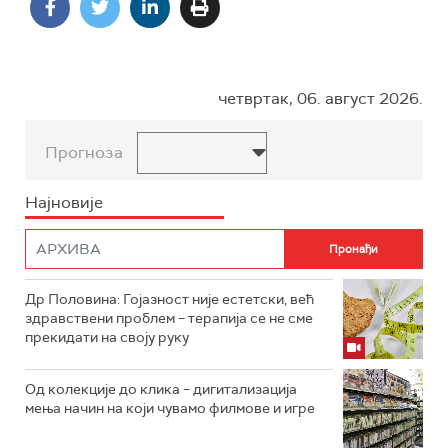
четвртак, 06. август 2026.
Прогноза
Најновије
Др Половина: Гојазност није естетски, већ
здравствени проблем – терапија се не сме
прекидати на своју руку
Од колекције до клика – дигитализација
мења начин на који чувамо филмове и игре