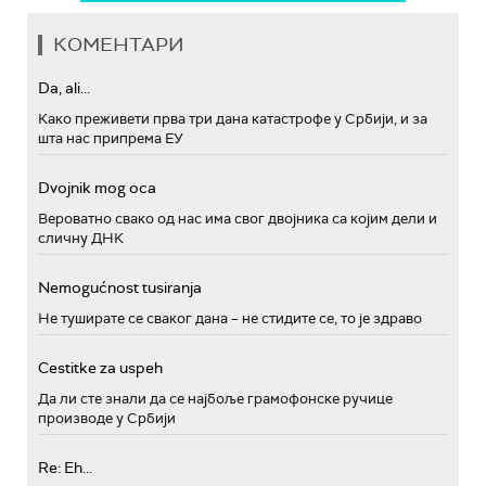
КОМЕНТАРИ
Da, ali...
Како преживети прва три дана катастрофе у Србији, и за
шта нас припрема ЕУ
Dvojnik mog oca
Вероватно свако од нас има свог двојника са којим дели и
сличну ДНК
Nemogućnost tusiranja
Не туширате се сваког дана – не стидите се, то је здраво
Cestitke za uspeh
Да ли сте знали да се најбоље грамофонске ручице
производе у Србији
Re: Eh...