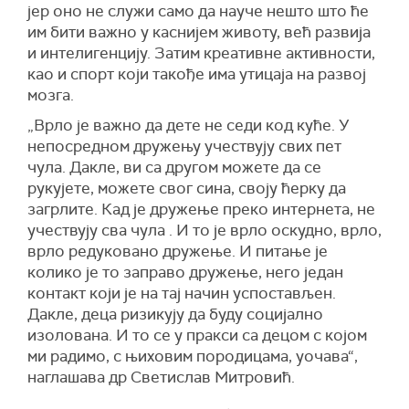
јер оно не служи само да науче нешто што ће
им бити важно у каснијем животу, већ развија
и интелигенцију. Затим креативне активности,
као и спорт који такође има утицаја на развој
мозга.
„Врло је важно да дете не седи код куће. У
непосредном дружењу учествују свих пет
чула. Дакле, ви са другом можете да се
рукујете, можете свог сина, своју ћерку да
загрлите. Кад је дружење преко интернета, не
учествују сва чула . И то је врло оскудно, врло,
врло редуковано дружење. И питање је
колико је то заправо дружење, него један
контакт који је на тај начин успостављен.
Дакле, деца ризикују да буду социјално
изолована. И то се у пракси са децом с којом
ми радимо, с њиховим породицама, уочава“,
наглашава др Светислав Митровић.