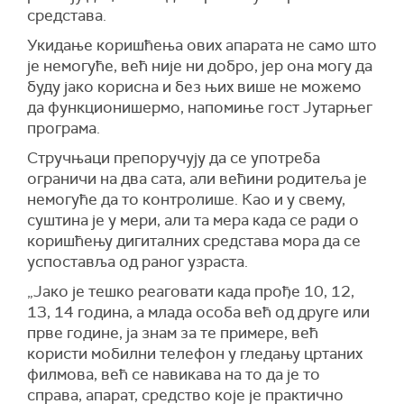
средстава.
Укидање коришћења ових апарата не само што
је немогуће, већ није ни добро, јер она могу да
буду јако корисна и без њих више не можемо
да функционишермо, напомиње гост Јутарњег
програма.
Стручњаци препоручују да се употреба
ограничи на два сата, али већини родитеља је
немогуће да то контролише. Као и у свему,
суштина је у мери, али та мера када се ради о
коришћењу дигиталних средстава мора да се
успоставља од раног узраста.
„Јако је тешко реаговати када прође 10, 12,
13, 14 година, а млада особа већ од друге или
прве године, ја знам за те примере, већ
користи мобилни телефон у гледању цртаних
филмова, већ се навикава на то да је то
справа, апарат, средство које је практично