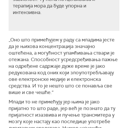
терапија мора да буде упорна и
интензивна.
„Оно што примећујем у раду са младима јесте
да је њихова концентрација значајно
оштећена, а могућност упамћивања ствари је
отежана. Способност усредсређивања пажње
на одређене садржаје дуже време је јако
редукована код оних који злоупотребљавају
ове електронске медије и електронска
средства. И то је нешто што се понавља све
више и све чешће.“
Млади то не примећују јер њима је јако
пријатно то што раде, јер већ је познато да ту
пријатност изазвива и лучење трансмитера у
мозгу које настају као последице употребе