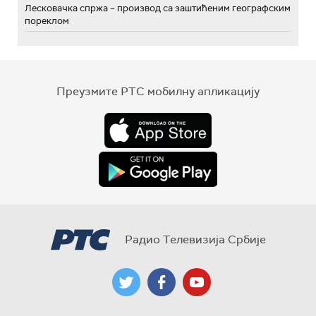
Лесковачка спржа – производ са заштићеним географским
пореклом
Преузмите РТС мобилну апликацију
Радио Телевизија Србије