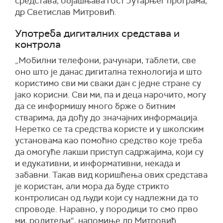
средстава, објашњава гост Јутарњег програма,
др Светислав Митровић.
Употреба дигиталних средстава и
контрола
„Мобилни телефони, рачунари, таблети, све
оно што је данас дигитална технологија и што
користимо сви ми сваки дан с једне стране су
јако корисни. Сви ми, па и деца нарочито, могу
да се информишу много брже о битним
стварима, да дођу до значајних информација.
Неретко се та средства користе и у школским
установама као помоћно средство које треба
да омогуће лакши приступ садржајима, који су
и едукативни, и информативни, некада и
забавни. Такав вид коришћења ових средстава
је користан, али мора да буде стрикто
контролисан од људи који су надлежни да то
спроводе. Наравно, у породици то смо прво
ми, родитељи“, напомиње др Митровић.