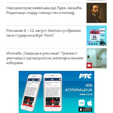
Народни музеј оживљава дух Ђуре Јакшића:
Радионице спајају сликарство и поезију
Роковник 6 – 12. август: Битлси су објавили
пети студијски албум ”Хелп”
Изложба „Сведоци и учесници“: Тринаест
уметница о одговорности, емпатији и личним
изборима