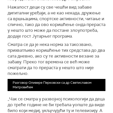
Нажалост деци су све чешћи вид забаве
дигитални уређаји, а не као некада, дружење
са вршњацима, спортске активности, читање и
слично, тако да ово коришћење онда прераста
у нешто што може да постане злоупотреба,
додаје гост Јутарњег програма.
Сматра се да је нека норма за такозвано,
прихватљиво коришћење тих средстава до два
сата дневно, ако су те активности везане за
забаву. Преко тог времена се већ може
сматрати да то прераста у нешто што није
пожељно.
Разговор Оливере Перковски са др Светиславом
Митровићем
„Чак се сматра у развојној психологији да деца
до треће године не би требала уопште да виде
било који медиј, укључујући ту и телевизију. А