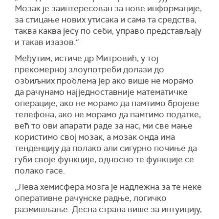
Мозак је заинтересован за нове информације,
за стицање нових утисака и сама та средства,
таква каква јесу по себи, управо представљају
и такав изазов.“
Међутим, истиче др Митровић, у тој
прекомерној злоупотреби долази до
озбиљних проблема јер ако више не морамо
да рачунамо најједноставније математичке
операције, ако не морамо да памтимо бројеве
телефона, ако не морамо да памтимо податке,
већ то ови апарати раде за нас, ми све мање
користимо свој мозак, а мозак онда има
тенденцију да полако али сигурно почиње да
губи своје функције, односно те функције се
полако гасе.
„Лева хемисфера мозга је надлежна за те неке
оперативне рачунске радње, логичко
размишљање. Десна страна више за интуицију,