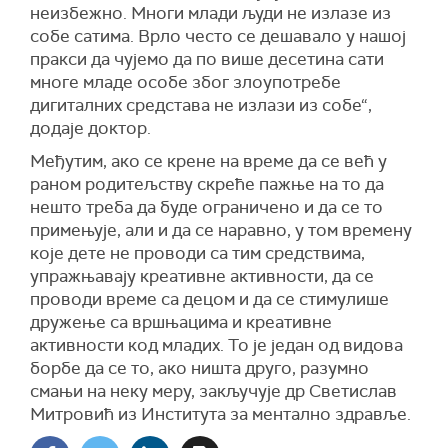
неизбежно. Многи млади људи не излазе из
собе сатима. Врло често се дешавало у нашој
пракси да чујемо да по више десетина сати
многе младе особе због злоупотребе
дигиталних средстава не излази из собе“,
додаје доктор.
Међутим, ако се крене на време да се већ у
раном родитељству скреће пажње на то да
нешто треба да буде ограничено и да се то
примењује, али и да се наравно, у том времену
које дете не проводи са тим средствима,
упражњавају креативне активности, да се
проводи време са децом и да се стимулише
дружење са вршњацима и креативне
активности код младих. То је један од видова
борбе да се то, ако ништа друго, разумно
смањи на неку меру, закључује др Светислав
Митровић из Института за ментално здравље.