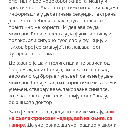
емотивни део човековог живота, машту и
креативност. Ако оптеретимо мозак хиљадама
информација у десетинама секунди, та страна
је преоптерећена, а пак, друга страна се
практично не користи. И дешава се да
мождане ћелије престају да функционишу и
полако, али сигурно губе своју функцију и
њихов број се смањује“, наглашава гост
Јутарњег програма.
Доказано је да интелигенција не зависи од
броја можданих ћелија, нити како се некад
веровало од броја вијуга, већ се између две
мождане ћелије када их користимо читањем и
учењем, стварају везе, такозване синапсе,
које заправо ту интелигенцију повећавају,
објашњава доктор.
Зато је решење да деца што више читају,
али
не са електронским медија, већ из књиге, са
папира
. Да уче језике, да уче градиво у школи