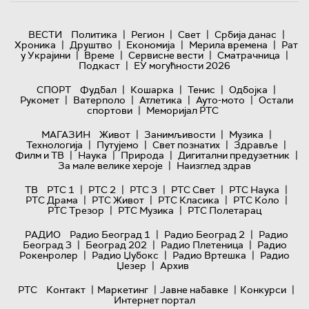
|
|
|
|
ВЕСТИ
Политика
Регион
Свет
Србија данас
|
|
|
|
Хроника
Друштво
Економија
Мерила времена
Рат
|
|
|
|
у Украјини
Време
Сервисне вести
Сматрачница
|
Подкаст
ЕУ могућности 2026
|
|
|
|
СПОРТ
Фудбал
Кошарка
Тенис
Одбојка
|
|
|
|
Рукомет
Ватерполо
Атлетика
Ауто-мото
Остали
|
спортови
Меморијал РТС
|
|
|
МАГАЗИН
Живот
Занимљивости
Музика
|
|
|
|
Технологијa
Путујемо
Свет познатих
Здравље
|
|
|
|
Филм и ТВ
Наука
Природа
Дигитални предузетник
|
За мале велике хероје
Наизглед здрав
|
|
|
|
|
ТВ
РТС 1
РТС 2
РТС 3
РТС Свет
РТС Наука
|
|
|
|
РТС Драма
РТС Живот
РТС Класика
РТС Коло
|
|
РТС Трезор
РТС Музика
РТС Полетарац
|
|
РАДИО
Радио Београд 1
Радио Београд 2
Радио
|
|
|
Београд 3
Београд 202
Радио Плетеница
Радио
|
|
|
Рокенролер
Радио Џубокс
Радио Вртешка
Радио
|
Џезер
Архив
|
|
|
|
РТС
Контакт
Маркетинг
Јавне набавке
Конкурси
Интернет портал