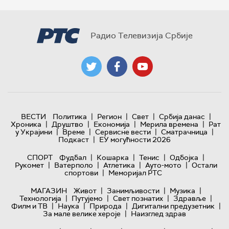
Радио Телевизија Србије
|
|
|
|
ВЕСТИ
Политика
Регион
Свет
Србија данас
|
|
|
|
Хроника
Друштво
Економија
Мерила времена
Рат
|
|
|
|
у Украјини
Време
Сервисне вести
Сматрачница
|
Подкаст
ЕУ могућности 2026
|
|
|
|
СПОРТ
Фудбал
Кошарка
Тенис
Одбојка
|
|
|
|
Рукомет
Ватерполо
Атлетика
Ауто-мото
Остали
|
спортови
Меморијал РТС
|
|
|
МАГАЗИН
Живот
Занимљивости
Музика
|
|
|
|
Технологијa
Путујемо
Свет познатих
Здравље
|
|
|
|
Филм и ТВ
Наука
Природа
Дигитални предузетник
|
За мале велике хероје
Наизглед здрав