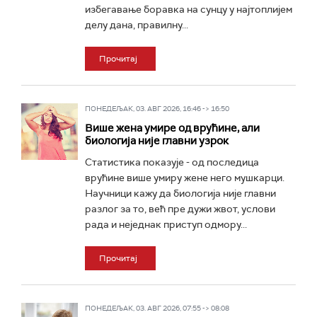
избегавање боравка на сунцу у најтоплијем
делу дана, правилну...
Прочитај
ПОНЕДЕЉАК, 03. АВГ 2026, 16:46 -> 16:50
Више жена умире од врућине, али
биологија није главни узрок
Статистика показује - од последица
врућине више умиру жене него мушкарци.
Научници кажу да биологија није главни
разлог за то, већ пре дужи жвот, услови
рада и неједнак приступ одмору...
Прочитај
ПОНЕДЕЉАК, 03. АВГ 2026, 07:55 -> 08:08