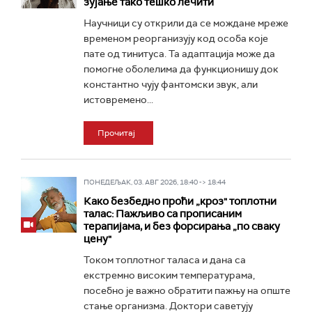
зујање тако тешко лечити
Научници су открили да се мождане мреже
временом реорганизују код особа које
пате од тинитуса. Та адаптација може да
помогне оболелима да функционишу док
константно чују фантомски звук, али
истовремено...
Прочитај
ПОНЕДЕЉАК, 03. АВГ 2026, 18:40 -> 18:44
Како безбедно проћи „кроз" топлотни
талас: Пажљиво са прописаним
терапијама, и без форсирања „по сваку
цену"
Током топлотног таласа и дана са
екстремно високим температурама,
посебно је важно обратити пажњу на опште
стање организма. Доктори саветују