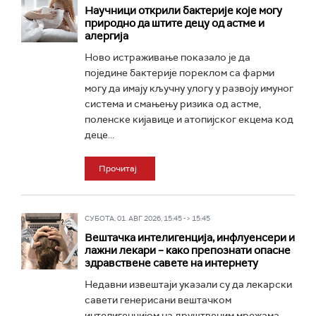
Научници открили бактерије које могу
природно да штите децу од астме и
алергија
Ново истраживање показало је да
поједине бактерије пореклом са фарми
могу да имају кључну улогу у развоју имуног
система и смањењу ризика од астме,
поленске кијавице и атопијског екцема код
деце...
Прочитај
СУБОТА, 01. АВГ 2026, 15:45 -> 15:45
Вештачка интелигенција, инфлуенсери и
лажни лекари – како препознати опасне
здравствене савете на интернету
Недавни извештаји указали су да лекарски
савети генерисани вештачком
интелигенцијом на друштвеним мрежама