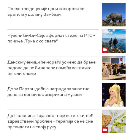
После три деценије црни носорози се
вратили у долину Замбези
Чувени Би-Би-Сијев формат стиже на РТС –
почиње „Трка око света“
Дански ученици ће морати усмено да бране
радове да не би варали помоћу вештачке
интелигенције
Доли Партон добија награду за животно
дело за допринос американа музици
Др Половина: Гојазност није естетски, већ
здравствени проблем – терапија се не сме
прекидати на своју руку