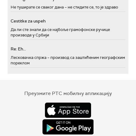
Не туширате се сваког дана – не стидите се, то је здраво
Cestitke za uspeh
Да ли сте знали да се најбоље грамофонске ручице
производе у Србији
Re: Eh...
Лесковачка спржа – производ са заштићеним географским
пореклом
Преузмите РТС мобилну апликацију