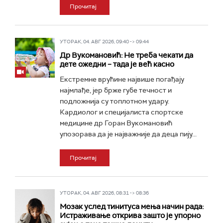
Прочитај
УТОРАК, 04. АВГ 2026, 09:40 -> 09:44
Др Вукомановић: Не треба чекати да
дете ожедни – тада је већ касно
Екстремне врућине највише погађају
најмлађе, јер брже губе течност и
подложнија су топлотном удару.
Кардиолог и специјалиста спортске
медицине др Горан Вукомановић
упозорава да је најважније да деца пију...
Прочитај
УТОРАК, 04. АВГ 2026, 08:31 -> 08:36
Мозак услед тинитуса мења начин рада:
Истраживање открива зашто је упорно