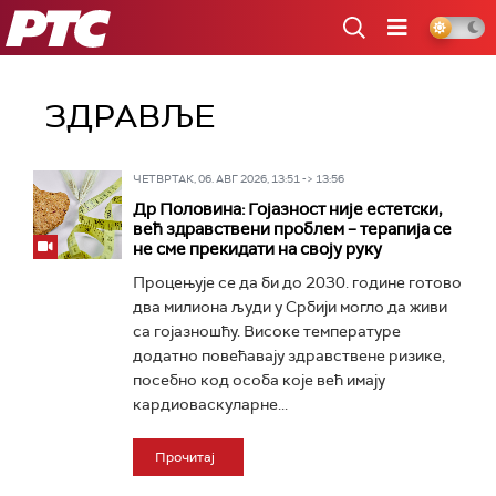
РТС
ЗДРАВЉЕ
ЧЕТВРТАК, 06. АВГ 2026, 13:51 -> 13:56
Др Половина: Гојазност није естетски,
већ здравствени проблем – терапија се
не сме прекидати на своју руку
Процењује се да би до 2030. године готово
два милиона људи у Србији могло да живи
са гојазношћу. Високе температуре
додатно повећавају здравствене ризике,
посебно код особа које већ имају
кардиоваскуларне...
Прочитај