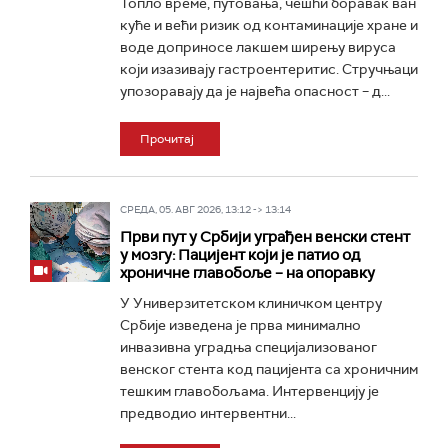
Топло време, путовања, чешћи боравак ван
куће и већи ризик од контаминације хране и
воде доприносе лакшем ширењу вируса
који изазивају гастроентеритис. Стручњаци
упозоравају да је највећа опасност – д...
Прочитај
СРЕДА, 05. АВГ 2026, 13:12 -> 13:14
Први пут у Србији уграђен венски стент
у мозгу: Пацијент који је патио од
хроничне главобоље – на опоравку
У Универзитетском клиничком центру
Србије изведена је прва минимално
инвазивна уградња специјализованог
венског стента код пацијента са хроничним
тешким главобољама. Интервенцију је
предводио интервентни...