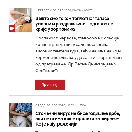
ЧЕТВРТАК, 06. АВГ 2026, 09:03 -> 09:07
Зашто смо током топлотног таласа
уморни и раздражљиви – одговор се
крије у хормонима
Поспаност, нервоза, главобоља и слабија
концентрација нису само последица
високих температура, већ и начина на који
хормони покушавају да заштите организам
од прегревања. Др Весна Димитријевић
Срећковић...
Прочитај
СРЕДА, 05. АВГ 2026, 16:32 -> 17:04
Стомачни вирус не бира годишње доба,
али лети има више прилика за ширење:
Ко је најугроженији