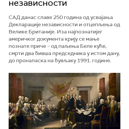
независности
САД данас славе 250 година од усвајања
Декларације независности и отцепљења од
Велике Британије. Иза најпознатијег
америчког документа крију се мање
познате приче – од паљења Беле куће,
смрти два бивша председника у истом дану,
до проналаска на бувљаку 1991. године.