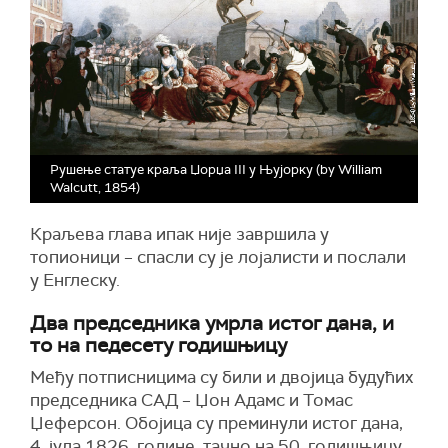
Рушење статуе краља Џорџа III у Њујорку (by William
Walcutt, 1854)
Краљева глава ипак није завршила у
топионици – спасли су је лојалисти и послали
у Енглеску.
Два председника умрла истог дана, и
то на педесету годишњицу
Међу потписницима су били и двојица будућих
председника САД – Џон Адамс и Томас
Џеферсон. Обојица су преминули истог дана,
4. јула 1826. године, тачно на 50. годишњицу