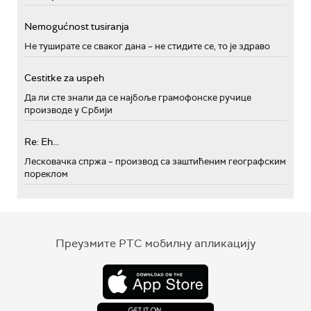
Nemogućnost tusiranja
Не туширате се сваког дана – не стидите се, то је здраво
Cestitke za uspeh
Да ли сте знали да се најбоље грамофонске ручице
производе у Србији
Re: Eh...
Лесковачка спржа – производ са заштићеним географским
пореклом
Преузмите РТС мобилну апликацију