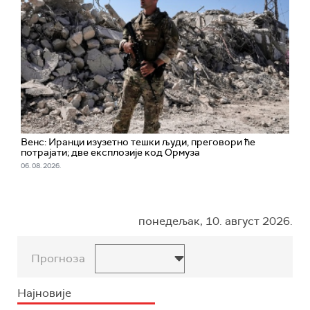
Венс: Иранци изузетно тешки људи, преговори ће
потрајати; две експлозије код Ормуза
06. 08. 2026.
понедељак, 10. август 2026.
Прогноза
Најновије