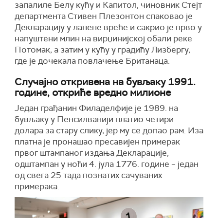
запалиле Белу кућу и Капитол, чиновник Стејт
департмента Стивен Плезонтон спаковао је
Декларацију у ланене вреће и сакрио је прво у
напуштени млин на вирџинијској обали реке
Потомак, а затим у кућу у градићу Лизбергу,
где је дочекала повлачење Британаца.
Случајно откривена на бувљаку 1991.
године, откриће вредно милионе
Један грађанин Филаделфије је 1989. на
бувљаку у Пенсилванији платио четири
долара за стару слику, јер му се допао рам. Иза
платна је пронашао пресавијен примерак
првог штампаног издања Декларације,
одштампан у ноћи 4. јула 1776. године – један
од свега 25 тада познатих сачуваних
примерака.