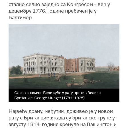
стално селио заједно са Конгресом – већ у
децембру 1776. године пребачен је у
Балтимор.
Слика спаљене Беле куће у рату против Велике
Британије, George Munger (1781–1825)
Највећу драму, међутим, доживео је у новом
рату с Британцима: када су британске трупе у
августу 1814. године кренуле на Вашингтон и