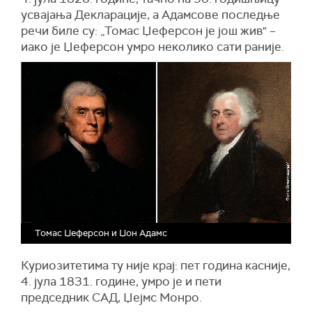
усвајања Декларације, а Адамсове последње
речи биле су: „Томас Џеферсон је још жив" –
иако је Џеферсон умро неколико сати раније.
Томас Џеферсон и Џон Адамс
Куриозитетима ту није крај: пет година касније,
4. јула 1831. године, умро је и пети
председник САД, Џејмс Монро.