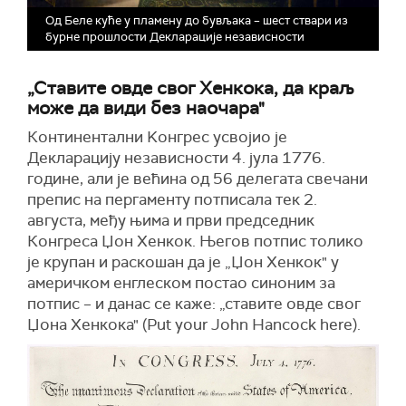
Од Беле куће у пламену до бувљака – шест ствари из
бурне прошлости Декларације независности
„Ставите овде свог Хенкока, да краљ
може да види без наочара"
Континентални Kонгрес усвојио је
Декларацију независности 4. јула 1776.
године, али је већина од 56 делегата свечани
препис на пергаменту потписала тек 2.
августа, међу њима и први председник
Конгреса Џон Хенкок. Његов потпис толико
је крупан и раскошан да је „Џон Хенкок" у
америчком енглеском постао синоним за
потпис – и данас се каже: „ставите овде свог
Џона Хенкока" (Put your John Hancock here).