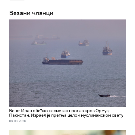
Везани чланци
Венс: Иран обећао несметан пролаз кроз Ормуз;
Пакистан: Израел је претња целом муслиманском свету
08. 08. 2026.