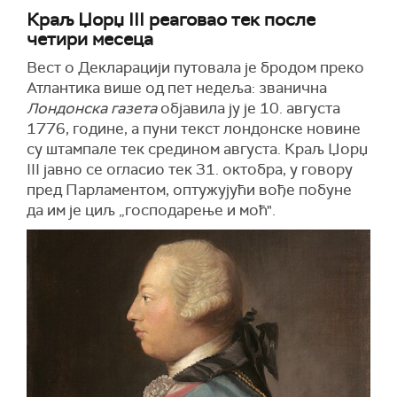
Краљ Џорџ III реаговао тек после
четири месеца
Вест о Декларацији путовала је бродом преко
Атлантика више од пет недеља: званичнa
Лондонска газета
објавилa ју је 10. августа
1776, године, а пуни текст лондонске новине
су штампале тек средином августа. Краљ Џорџ
III јавно се огласио тек 31. октобра, у говору
пред Парламентом, оптужујући вође побуне
да им је циљ „господарење и моћ".