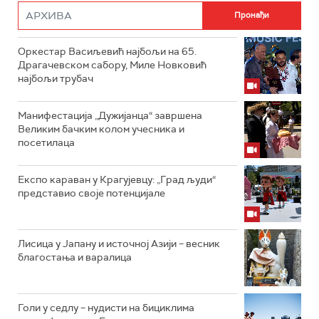
Оркестар Васиљевић најбољи на 65.
Драгачевском сабору, Миле Новковић
најбољи трубач
Манифестација „Дужијанца“ завршена
Великим бачким колом учесника и
посетилаца
Експо караван у Крагујевцу: „Град људи“
представио своје потенцијале
Лисица у Јапану и источној Азији – весник
благостања и варалица
Голи у седлу – нудисти на бициклима