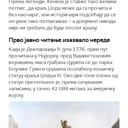
Према легенди, Хенкок је ставио тако велики
потпис „да краљ Џорџ може да га прочита и
без наочара", али историчари подсећају да се
он увек тако потписивао – а документ никада
није ни требало да буде послат краљу.
Прво јавно читање изазвало нереде
Када је Декларација 9. јула 1776. први пут
прочитана у Њујорку, пред Вашингтоновим
војницима, маса грађана сјурила се до парка
Боулинг Грин и срушила позлаћену коњичку
статуу краља Џорџа III. Око две тоне олова од
статуе претопљено је, према сачуваним
записима, у тачно 42.088 метака за америчку
војску.