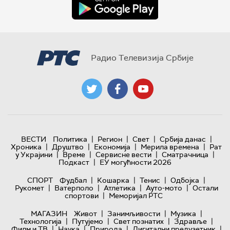
Радио Телевизија Србије
|
|
|
|
ВЕСТИ
Политика
Регион
Свет
Србија данас
|
|
|
|
Хроника
Друштво
Економија
Мерила времена
Рат
|
|
|
|
у Украјини
Време
Сервисне вести
Сматрачница
|
Подкаст
ЕУ могућности 2026
|
|
|
|
СПОРТ
Фудбал
Кошарка
Тенис
Одбојка
|
|
|
|
Рукомет
Ватерполо
Атлетика
Ауто-мото
Остали
|
спортови
Меморијал РТС
|
|
|
МАГАЗИН
Живот
Занимљивости
Музика
|
|
|
|
Технологијa
Путујемо
Свет познатих
Здравље
|
|
|
|
Филм и ТВ
Наука
Природа
Дигитални предузетник