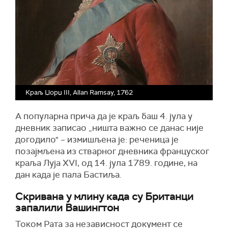
Краљ Џорџ III, Allan Ramsay, 1762
А популарна прича да је краљ баш 4. јула у
дневник записао „ништа важно се данас није
догодило" – измишљена је: реченица је
позајмљена из стварног дневника француског
краља Луја XVI, од 14. јула 1789. године, на
дан када је пала Бастиља.
Скривана у млину када су Британци
запалили Вашингтон
Током Рата за независност документ се