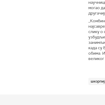
научници
могао да
другачи
„Комбин
најсавре
слику о 
узбудљив
занимљи
када су 
обима. И
великог 
шкорпиј