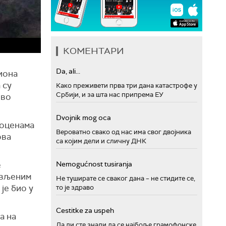
КОМЕНТАРИ
Da, ali...
иона
 су
Како преживети прва три дана катастрофе у
Србији, и за шта нас припрема ЕУ
ово
Dvojnik mog oca
роценама
Вероватно свако од нас има свог двојника
ова
са којим дели и сличну ДНК
е
Nemogućnost tusiranja
ављеним
Не туширате се сваког дана – не стидите се,
је био у
то је здраво
Cestitke za uspeh
а на
Да ли сте знали да се најбоље грамофонске