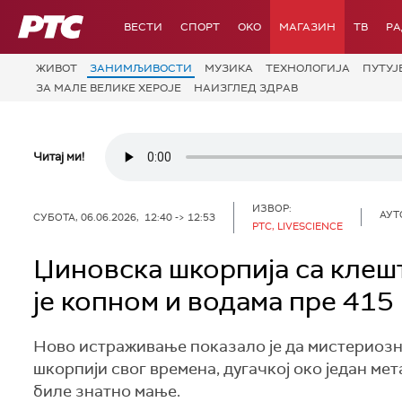
РТС
ВЕСТИ
СПОРТ
OKO
МАГАЗИН
ТВ
Р
ЖИВОТ
ЗАНИМЉИВОСТИ
МУЗИКА
ТЕХНОЛОГИЈA
ПУТУЈ
ЗА МАЛЕ ВЕЛИКЕ ХЕРОЈЕ
НАИЗГЛЕД ЗДРАВ
Читај ми!
ИЗВОР:
АУТ
СУБОТА, 06.06.2026, 12:40 -> 12:53
РТС, LIVESCIENCE
Џиновска шкорпија са клеш
је копном и водама пре 415
Ново истраживање показало је да мистериозни
шкорпији свог времена, дугачкој око један мет
биле знатно мање.