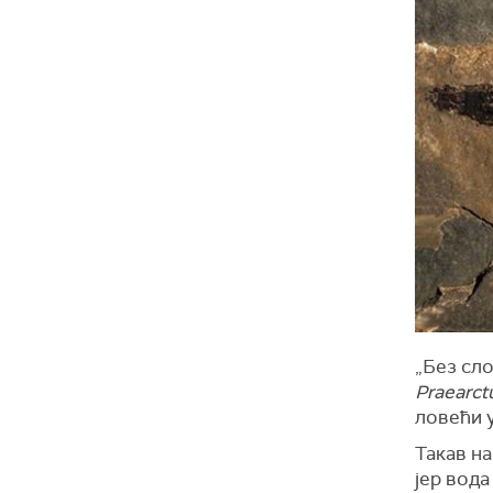
„Без сл
Praearct
ловећи у
Такав н
јер вод