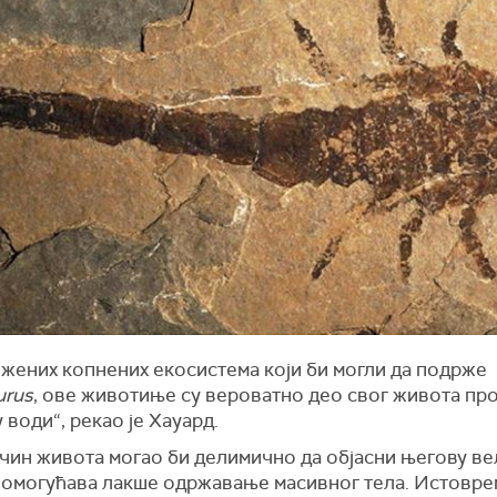
ожених копнених екосистема који би могли да подрже
urus
, ове животиње су вероватно део свог живота пр
 води“, рекао је Хауард.
ачин живота могао би делимично да објасни његову ве
а омогућава лакше одржавање масивног тела. Истовре