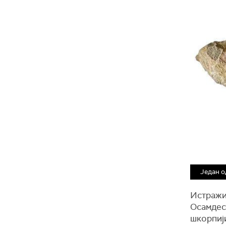
Један о
Истражив
Осамдесе
шкорпији