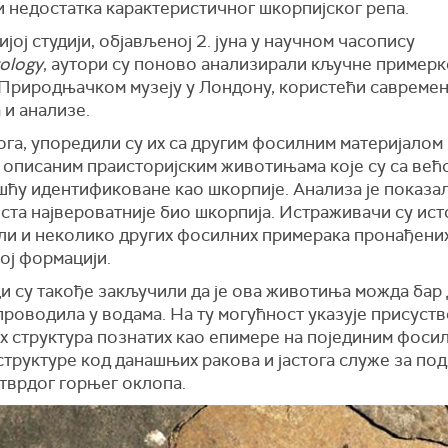
и недостатка карактеристичног шкорпијског репа.
ијој студији, објављеној 2. јуна у научном часопису
ology
, аутори су поново анализирали кључне примерке
у Природњачком музеју у Лондону, користећи савремен
 и анализе.
га, упоредили су их са другим фосилним материјалом
 описаним праисторијским животињама које су са већ
ћу идентификоване као шкорпије. Анализа је показал
ста највероватније био шкорпија. Истраживачи су ист
ли и неколико других фосилних примерака пронађених
ој формацији.
и су такође закључили да је ова животиња можда бар
роводила у водама. На ту могућност указује присуст
х структура познатих као епимере на појединим фоси
труктуре код данашњих ракова и јастога служе за по
тврдог горњег оклопа.