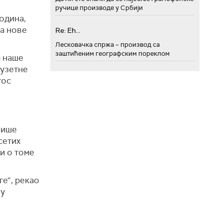
ручице производе у Србији
одина,
жа нове
Re: Eh...
Лесковачка спржа – производ са
заштићеним географским пореклом
а наше
зузетне
тос
 више
сетих
и о томе
ге“, рекао
 у