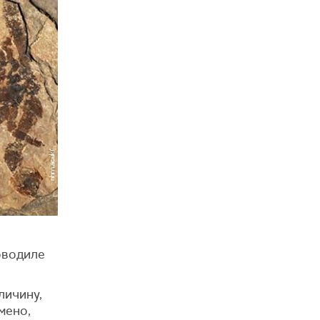
оводиле
личину,
мено,