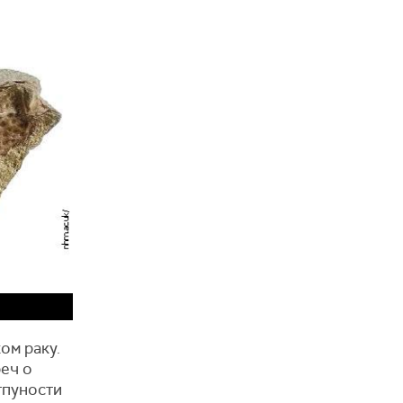
ом раку.
реч о
отпуности