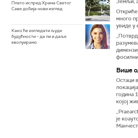
Земљи, а
Плато испред Храма Светог
Саве добија нови изглед
Откриће 
много п
увиде у 
Како ће изгледати људи
„Потврд
будућности – да ли и даље
еволуирамо
разумева
димензиј
фосилни
Више о
Остаци 
локација
година 1
којој жи
„Praearc
је коаут
Манчест