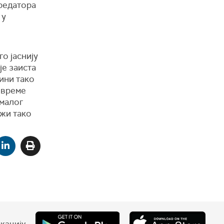
предатора
 у
о јаснију
је заиста
ини тако
 време
 малог
ржи тако
кацију