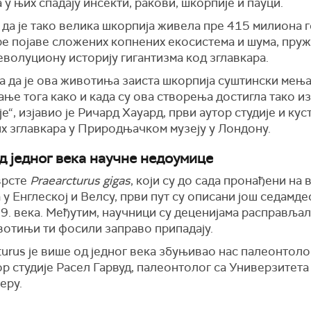
 у њих спадају инсекти, ракови, шкорпије и пауци.
да је тако велика шкорпија живела пре 415 милиона г
ре појаве сложених копнених екосистема и шума, пру
еволуциону историју гигантизма код зглавкара.
а да је ова животиња заиста шкорпија суштински мењ
ње тога како и када су ова створења достигла тако и
е“, изјавио је Ричард Хауард, први аутор студије и кус
х зглавкара у Природњачком музеју у Лондону.
д једног века научне недоумице
врсте
Praearcturus gigas
, који су до сада пронађени на
 у Енглеској и Велсу, први пут су описани још седамде
9. века. Међутим, научници су деценијама расправљал
вотињи ти фосили заправо припадају.
turus је више од једног века збуњивао нас палеонтоло
ор студије Расел Гарвуд, палеонтолог са Универзитета
еру.