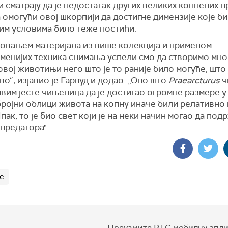
 сматрају да је недостатак других великих копнених 
 омогући овој шкорпији да достигне димензије које би
јим условима било теже постићи.
овањем материјала из више колекција и применом
менијих техника снимања успели смо да створимо мног
овој животињи него што је то раније било могуће, што 
о“, изјавио је Гарвуд и додао: „Оно што
Praearcturus
ч
вим јесте чињеница да је достигао огромне размере у
бројни облици живота на копну иначе били релативно
пак, то је био свет који је на неки начин могао да под
предатора".
е
Преузмите РТС мобилну апли