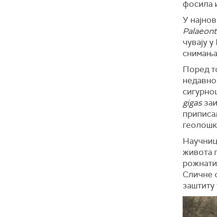
фосила 
У најнов
Palaeont
чувају 
снимања
Поред то
недавно
сигурнош
gigas
заи
приписа
геолошк
Научниц
живота п
рожнати
Сличне с
заштиту 