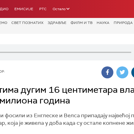
АДИО
ЕМИСИЈЕ
РТС
Остало
ЕМО
СВЕТ ПОЗНАТИХ
ЗДРАВЉЕ
ФИЛМ И ТВ
НАУКА
ПРИРОДА
ОР:
тима дугим 16 центиметара вл
 милиона година
 фосили из Енглеске и Велса припадају највећој 
ар, која је живела у доба када су остале копнене 