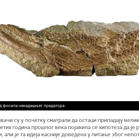
д фосила некадашњег предатора
ачи су у почетку сматрали да остаци припадају велик
тих година прошлог века појавила се хипотеза да је 
, али је та идеја касније доведена у питање због неп