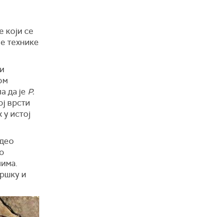
 који се
е технике
 и
ом
а да је
P.
ој врсти
 у истој
 део
во
лима.
дршку и