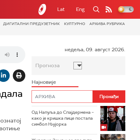
Lat
Eng
ДИГИТАЛНИ ПРЕДУЗЕТНИК
КУЛТУРНО
АРХИВА РУБРИКА
недеља, 09. август 2026.
Прогноза
Најновије
адала
Од Напуља до Спајдермена –
како је кришка пице постала
познатој
симбол Њујорка
животиње