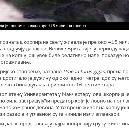
ла је копном и водама пре 415 милиона година
позната шкорпија на свету живела је пре око 415 мил
а подручју данашње Велике Британије, у периоду када
 на копну још увек биле релативно мале, показује н
истраживање.
ријско створење, названо
Praearcturus gigas
, према п
 достигало је дужину од око једног метра, док су њег
клешта била дугачка приближно 16 центиметара.
аопштењу Универзитета у Манчестеру, ова шкорпија ј
но била застрашујући предатор који је ловио на попл
а током раног девона. У то време живот на копну још 
зи развоја и углавном су га чинили мали зглавкари.
ри данас представљају најразноврснију групу животињ