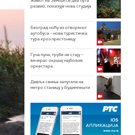
Живот на Земљи се два пута
развио, показује нова студија
Београд ноћу из отвореног
аутобуса – нова туристичка
тура кроз престоницу
Гуча пуна, трубе не стају –
вечерас окршај најбољих
оркестара
Дивља свиња залутала на
метро станицу у Будимпешти