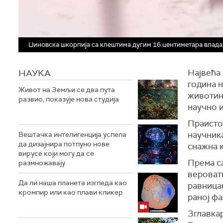
Џиновска шкорпија са клештима дугим 16 центиметара влада
НАУКА
Највећа 
година н
Живот на Земљи се два пута
животиње
развио, показује нова студија
научно 
Праисто
научника
Вештачка интелигенција успела
да дизајнира потпуно нове
снажна 
вирусе који могу да се
Према с
размножавају
вероват
Да ли наша планета изгледа као
равницам
кромпир или као плави кликер
раној фа
Зглавка