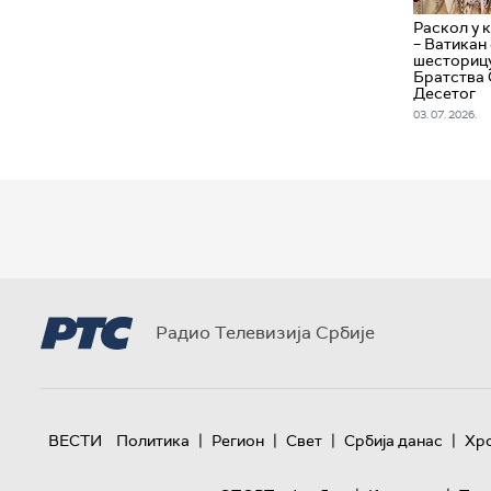
Раскол у 
– Ватикан
шесторицу
Братства 
Десетог
03. 07. 2026.
Радио Телевизија Србије
|
|
|
|
ВЕСТИ
Политика
Регион
Свет
Србија данас
Хр