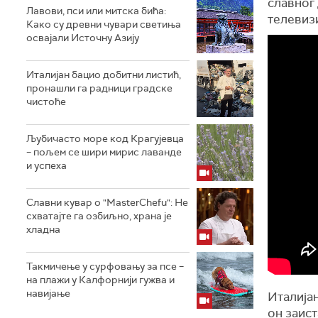
славног 
Лавови, пси или митска бића:
телевизи
Како су древни чувари светиња
освајали Источну Азију
Италијан бацио добитни листић,
пронашли га радници градске
чистоће
Љубичасто море код Крагујевца
– пољем се шири мирис лаванде
и успеха
Славни кувар о "MasterChefu": Не
схватајте га озбиљно, храна је
хладна
Такмичење у сурфовању за псе –
на плажи у Калфорнији гужва и
навијање
Италијан
он заист