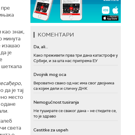
 пре
имњака
 као знак,
КОМЕНТАРИ
о минута
е изашао
Da, ali...
да је
Како преживети прва три дана катастрофе у
се
Србији, и за шта нас припрема ЕУ
 шеткала
Dvojnik mog oca
месађеро
,
Вероватно свако од нас има свог двојника
са којим дели и сличну ДНК
 да је тај
ено место
Nemogućnost tusiranja
е одане
али.
Не туширате се сваког дана – не стидите се,
то је здраво
галеб
очи света
Cestitke za uspeh
ишта о