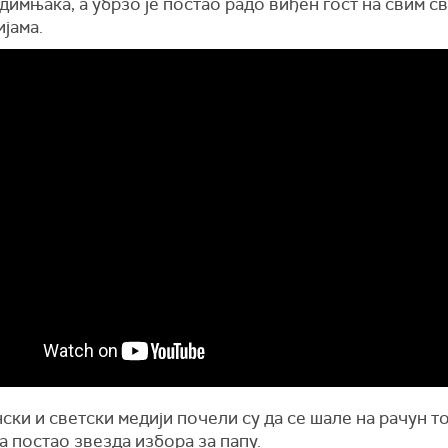
димњака, а убрзо је постао радо виђен гост на свим с
јама.
ски и светски медији почели су да се шале на рачун то
а постао звезда избора за папу.