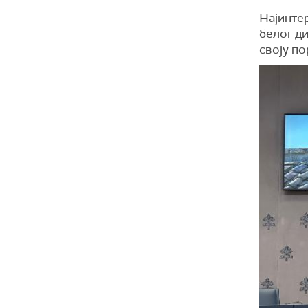
Најинте
белог ди
своју по