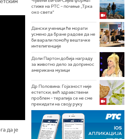
Чувени Би-Би-Сијев формат
ветским
стиже на РТС – почиње „Трка
око света“
Дански ученици ће морати
усмено да бране радове да не
би варали помоћу вештачке
интелигенције
Доли Партон добија награду
за животно дело за допринос
американа музици
Др Половина: Гојазност није
естетски, већ здравствени
проблем – терапија се не сме
прекидати на своју руку
га да је