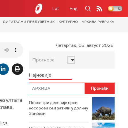
Lat
Eng
ДИГИТАЛНИ ПРЕДУЗЕТНИК
КУЛТУРНО
АРХИВА РУБРИКА
четвртак, 06. август 2026.
Прогноза
Најновије
резултата
После три деценије црни
клава.
носорози се вратили у долину
Замбези
ред