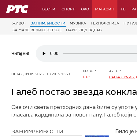
РТС
ВЕСТИ
СПОРТ
OKO
МАГАЗИН
ТВ
Р
ЖИВОТ
ЗАНИМЉИВОСТИ
МУЗИКА
ТЕХНОЛОГИЈA
ПУТУЈ
ЗА МАЛЕ ВЕЛИКЕ ХЕРОЈЕ
НАИЗГЛЕД ЗДРАВ
Читај ми!
ИЗВОР:
АУТОР:
ПЕТАК, 09.05.2025, 13:20 -> 13:21
РТС
САЊА ЛУЧИЋ, 
Галеб постао звезда конкла
Све очи света претходних дана биле су упрте
гласања кардинала за новог папу. Галеб који 
ЗАНИМЉИВОСТИ
Било је 