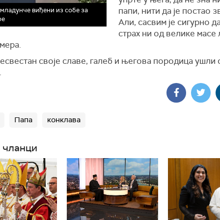
папи, нити да је постао з
 младунче виђени из собе за
ре
Али, сасвим је сигурно д
страх ни од велике масе
мера.
есвестан своје славе, галеб и његова породица ушли 
.
Папа
конклава
 чланци