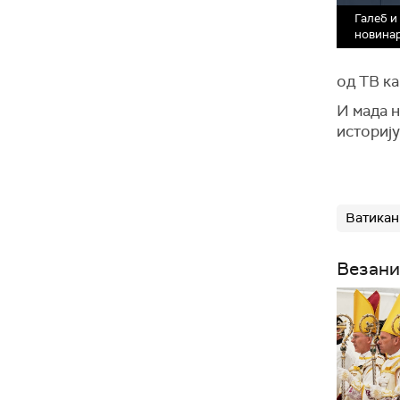
Галеб и
новина
од ТВ ка
И мада н
историју
Ватикан
Везани