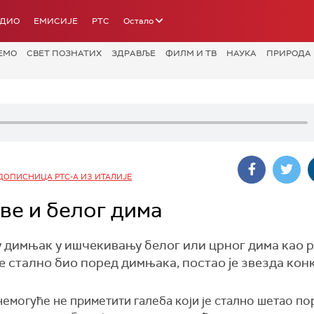
АДИО
ЕМИСИЈЕ
РТС
Остало
ЕМО
СВЕТ ПОЗНАТИХ
ЗДРАВЉЕ
ФИЛМ И ТВ
НАУКА
ПРИРОДА
ДОПИСНИЦА РТС-А ИЗ ИТАЛИЈЕ
ве и белог дима
 у димњак у ишчекивању белог или црног дима као 
се стално био поред димњака, постао је звезда кон
немогуће не приметити галеба који је стално шетао по