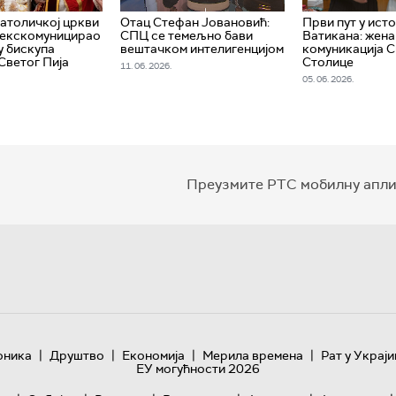
католичкој цркви
Отац Стефан Јовановић:
Први пут у ист
 екскомуницирао
СПЦ се темељно бави
Ватикана: жена
 бискупа
вештачком интелигенцијом
комуникација 
Светог Пија
Столице
11. 06. 2026.
05. 06. 2026.
Преузмите РТС мобилну апли
|
|
|
|
оника
Друштво
Економија
Мерила времена
Рат у Украји
ЕУ могућности 2026