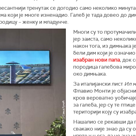
ресантнији тренутак се догодио само неколико минута
ма који је многе изненадио. Галеб је тада довео до д
родицу – женку и младунче.
Многи су то протумачили
јер заиста, само неколик
након тога, из димњака ј
бели дим који је означио 
изабран нови папа
, док 
породица галебова миро
око димњака.
За италијански лист
Ил 
Флавио Монти је објаснио
кров вероватно уобичај
за галеба, јер су те птиц
територији коју су изабр
Нашалио се рекавши да 
свакако није знао да су 
упрте у њега, да не зна н