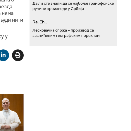
Да ли сте знали да се најбоље грамофонске
везда.
ручице производе у Србији
а нема
 људи нити
Re: Eh...
Лесковачка спржа – производ са
су у
заштићеним географским пореклом