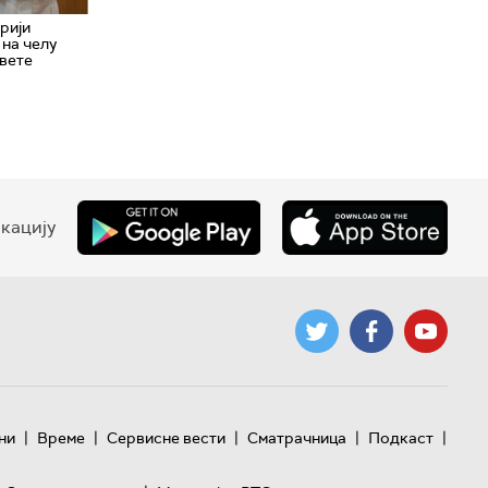
орији
 на челу
Свете
кацију
|
|
|
|
|
ни
Време
Сервисне вести
Сматрачница
Подкаст