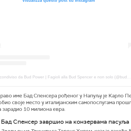
Visualizza questo post su Instagram
Un post condiviso da Bud Power | Fagioli alla Bud Spencer e non solo (@budpower)
право име Бад Спенсера рођеног у Напуљу је Kарло П
добио своје место у италијанским самопослугама прош
а зарадио 10 милиона евра.
е Бад Спенсер завршио на конзервама пасуља
у
Звали су ме Тринити
са Теренс Хилом, који је такође 