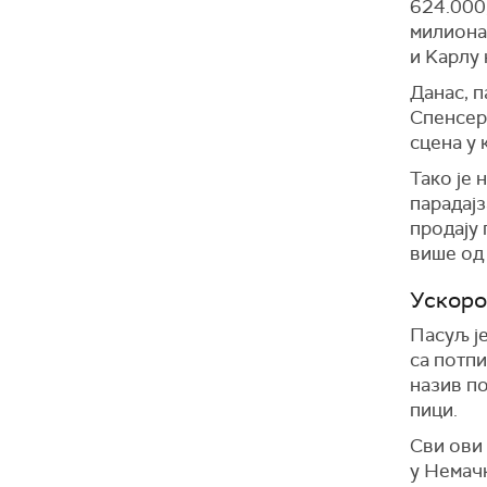
624.000,
милиона
и Kарлу 
Данас, п
Спенсер
сцена у 
Тако је 
парадајз
продају 
више од 
Ускоро
Пасуљ ј
са потпи
назив по
пици.
Сви ови
у Немачк