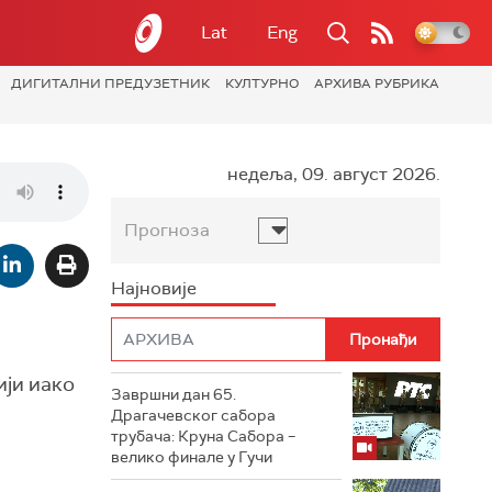
Lat
Eng
ДИГИТАЛНИ ПРЕДУЗЕТНИК
КУЛТУРНО
АРХИВА РУБРИКА
недеља, 09. август 2026.
Прогноза
Најновије
ији иако
Завршни дан 65.
Драгачевског сабора
трубача: Круна Сабора –
велико финале у Гучи