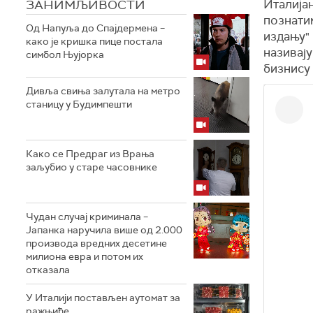
ЗАНИМЉИВОСТИ
Италија
познатим
Од Напуља до Спајдермена –
издању" 
како је кришка пице постала
називају
симбол Њујорка
бизнису
Дивља свиња залутала на метро
станицу у Будимпешти
Како се Предраг из Врања
заљубио у старе часовнике
Чудан случај криминала –
Јапанка наручила више од 2.000
производа вредних десетине
милиона евра и потом их
отказала
У Италији постављен аутомат за
ражњиће