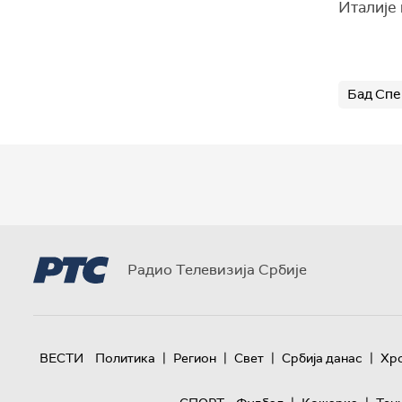
Италије 
Бад Спе
Радио Телевизија Србије
|
|
|
|
ВЕСТИ
Политика
Регион
Свет
Србија данас
Хр