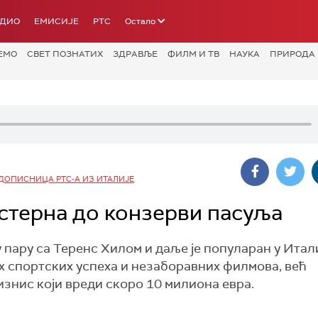
АДИО
ЕМИСИЈЕ
РТС
Остало
ЕМО
СВЕТ ПОЗНАТИХ
ЗДРАВЉЕ
ФИЛМ И ТВ
НАУКА
ПРИРОДА
ДОПИСНИЦА РТС-А ИЗ ИТАЛИЈЕ
естерна до конзерви пасуља
 пару са Теренс Хилом и даље је популаран у Итал
их спортских успеха и незаборавних филмова, већ
изнис који вреди скоро 10 милиона евра.