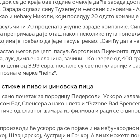
 док се до краја ове године очекује да ће зарада дост
. Зарада одлази сину Ђузепеу и његовим синовима - 
као и нећаку Николи, који поседују 20 одсто команије.
асуљ чини 70 процената укупне зараде компаније. Си
а препричава да је отац, након неколико пута поновљ
којима је требало да једе пасуљ, рекао: „Сам ћу да га н
настао његов рецепт: пасуљ бортоли из Пијемонта, пу
а, лук, димљена сланина, зачини... Конзерве од 400 гр
по цени од 3,99 евра, постале су све популарније и за
познате марке "heinz".
 стиже и пиво и џиновска пица
е само почетак за породицу Педерсоли. Ускоро излаз
сом Бад Спенсера а након лета и "Pizzone Bad Spencer"
тиче од славног шамара из филмова и ради се о џино
 производи ће ускоро да се појаве и на међународно
ој, Швајцарској, Аустрији и Грчкој. А ви их можете по