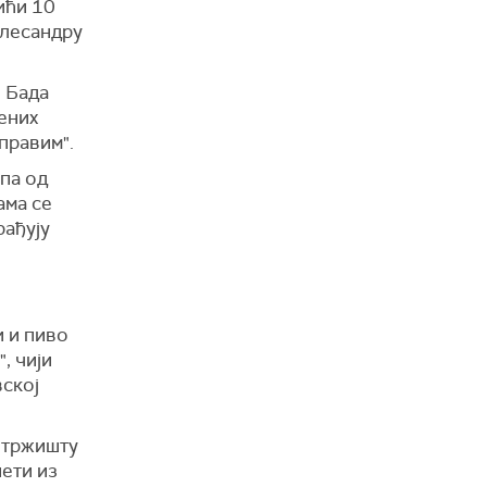
ићи 10
Алесандру
н Бада
ених
аправим".
лпа од
ама се
рађују
и и пиво
, чији
вској
м тржишту
нети из