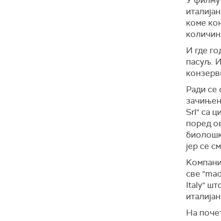
италијан
коме коњ
количин
И где го
пасуљ. 
конзерви
Ради се 
зачињен 
Srl" са 
поред ов
биолошк
јер се с
Kомпаниј
све "mad
Italy" ш
италијан
На почет