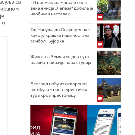
асуља са
ТВ времеплов – после пола
итираном
века емисја „Лепеза" добила је
необичан наставак
ји
 о
Од Напуља до Спајдермена –
како је кришка пице постала
симбол Њујорка
Живот на Земљи се два пута
развио, показује нова студија
Београд ноћу из отвореног
аутобуса – нова туристичка
тура кроз престоницу