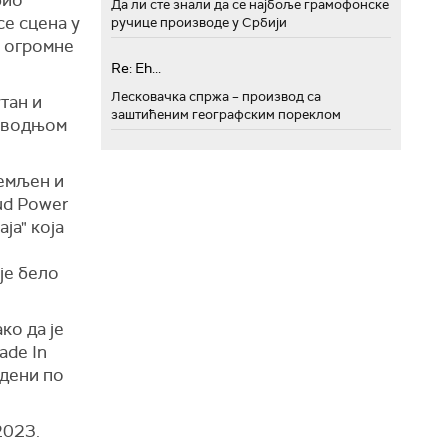
Да ли сте знали да се најбоље грамофонске
се сцена у
ручице производе у Србији
е огромне
Re: Eh...
Лесковачка спржа – производ са
утан и
заштићеним географским пореклом
изводњом
ремљен и
ud Power
ја" која
је бело
ко да је
ade In
едени по
2023.