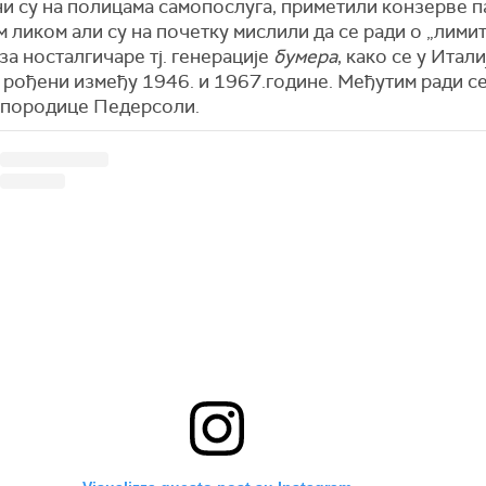
ни су на полицама самопослуга, приметили конзерве п
 ликом али су на почетку мислили да се ради о „лим
за носталгичаре тј. генерације
бумера
, како се у Итали
 рођени између 1946. и 1967.године. Међутим ради се
 породице Педерсоли.