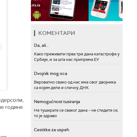
КОМЕНТАРИ
Da, ali...
Како преживети прва три дана катастрофе у
Србији, и за шта нас припрема ЕУ
Dvojnik mog oca
Вероватно свако од нас има свог двојника
са којим дели и сличну ДНК
едерсоли,
Nemogućnost tusiranja
ле године
Не туширате се сваког дана – не стидите се,
то је здраво
Cestitke za uspeh
био