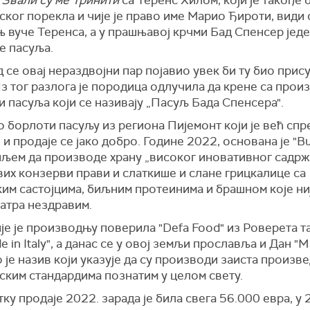
ског порекла и чије је право име Марио Ђироти, види 
 вуче Теренса, а у прашњавој крчми Бад Спенсер јед
е пасуља.
д се овај нераздвојни пар појавио увек би ту био прис
Из тог разлога је породица одлучила да крене са про
 пасуља који се називају „Пасуљ Бада Спенсера".
о борлоти пасуљу из региона Пијемонт који је већ сп
и продаје се јако добро. Године 2022, основана је "B
циљем да производе храну „високог иновативног садржа
их конзерви прави и слаткише и слане грицкалице са
им састојцима, биљним протеинима и брашном које ни
матра нездравим.
е је производњу поверила "Defa Food" из Роверета та
e in Italy", а данас се у овој земљи прославља и Дан "M
то је назив који указује да су производи заиста произв
ским стандардима познатим у целом свету.
ку продаје 2022. зарада је била свега 56.000 евра, у 