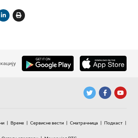
кацију
|
|
|
|
|
ни
Време
Сервисне вести
Сматрачница
Подкаст