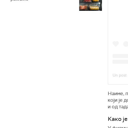
Наиме, 
који је 
и од тад
Kако ј
У филм