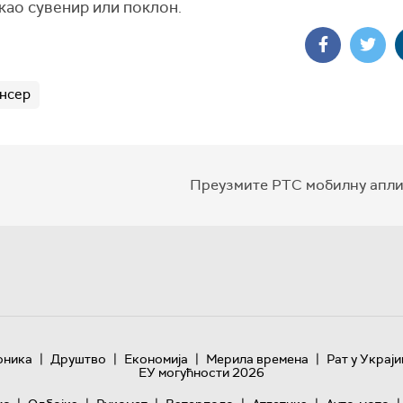
као сувенир или поклон.
нсер
Преузмите РТС мобилну апли
|
|
|
|
оника
Друштво
Економија
Мерила времена
Рат у Украји
ЕУ могућности 2026