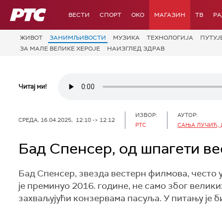
РТС
ВЕСТИ
СПОРТ
OKO
МАГАЗИН
ТВ
Р
ЖИВОТ
ЗАНИМЉИВОСТИ
МУЗИКА
ТЕХНОЛОГИЈA
ПУТУЈ
ЗА МАЛЕ ВЕЛИКЕ ХЕРОЈЕ
НАИЗГЛЕД ЗДРАВ
Читај ми!
ИЗВОР:
АУТОР:
СРЕДА, 16.04.2025, 12:10 -> 12:12
РТС
САЊА ЛУЧИЋ, 
Бад Спенсер, од шпагети в
Бад Спенсер, звезда вестерн филмова, често у
је преминуо 2016. године, не само због велик
захваљујући конзервама пасуља. У питању је б