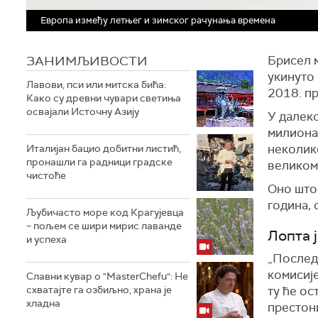
Европа између летњег и зимског рачунања времена
ЗАНИМЉИВОСТИ
Брисел 
укинуто 
Лавови, пси или митска бића:
2018. п
Како су древни чувари светиња
освајали Источну Азију
У далеко
милиона 
неколико
Италијан бацио добитни листић,
пронашли га радници градске
великом
чистоће
Оно што 
година, 
Љубичасто море код Крагујевца
– пољем се шири мирис лаванде
Лопта 
и успеха
„Послед
комисије
Славни кувар о "MasterChefu": Не
схватајте га озбиљно, храна је
ту ће ос
хладна
престон