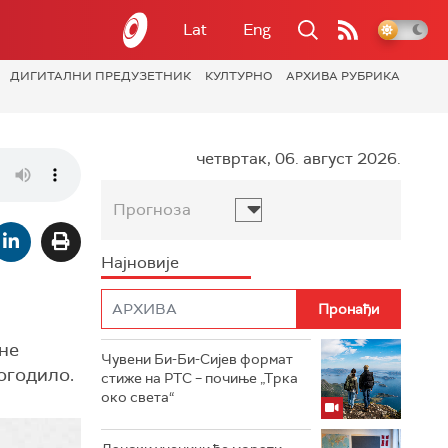
Lat
Eng
ДИГИТАЛНИ ПРЕДУЗЕТНИК
КУЛТУРНО
АРХИВА РУБРИКА
четвртак, 06. август 2026.
Прогноза
Најновије
ене
Чувени Би-Би-Сијев формат
догодило.
стиже на РТС – почиње „Трка
око света“