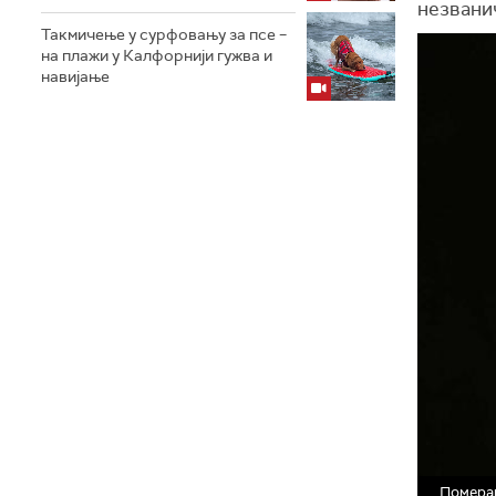
незванич
Такмичење у сурфовању за псе –
на плажи у Калфорнији гужва и
навијање
Померам