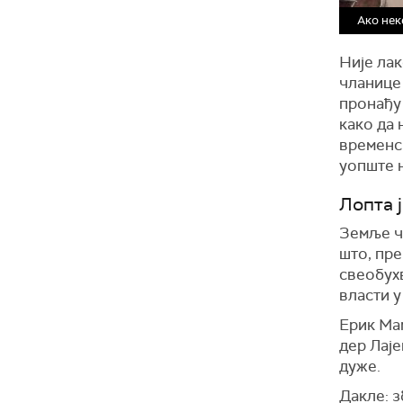
Ако нек
Није лак
чланице 
пронађу 
како да 
временск
уопште н
Лопта 
Земље чл
што, пр
свеобух
власти у
Ерик Ма
дер Лаје
дуже.
Дакле: з