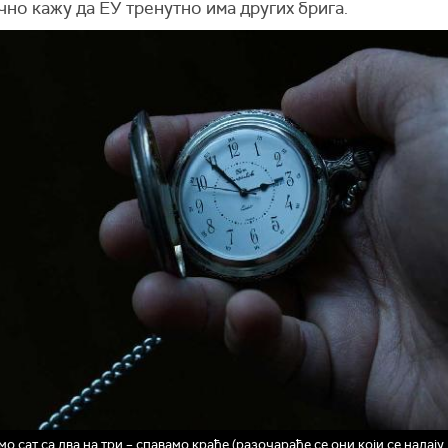
но кажу да ЕУ тренутно има других брига.
о сат са два на три – спавамо краће (разочараће се они који се надај