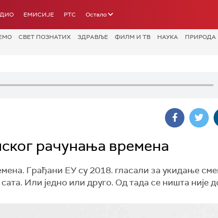
АДИО
ЕМИСИЈЕ
РТС
Остало
ЕМО
СВЕТ ПОЗНАТИХ
ЗДРАВЉЕ
ФИЛМ И ТВ
НАУКА
ПРИРОДА
мског рачунања времена
мена. Грађани ЕУ су 2018. гласали за укидање см
ата. Или једно или друго. Од тада се ништа није 