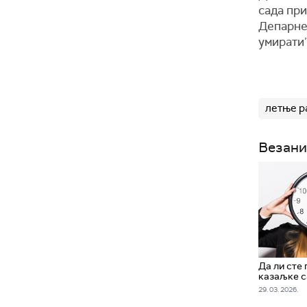
сада при
Депарне-
умирати
летње р
Везани
Да ли сте
казаљке с
29. 03. 2026.