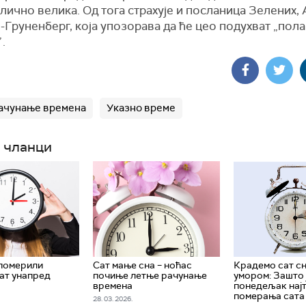
лично велика. Од тога страхује и посланица Зелених, 
Груненберг, која упозорава да ће цео подухват „пол
”
.
ачунање времена
Указно време
 чланци
 померили
Сат мање сна – ноћас
Крадемо сат сн
ат унапред
почиње летње рачунање
умором: Зашто 
времена
понедељак нај
померања сата
28. 03. 2026.