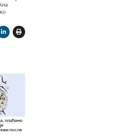
Ана
ако
а, плаћамо
је
тежи после