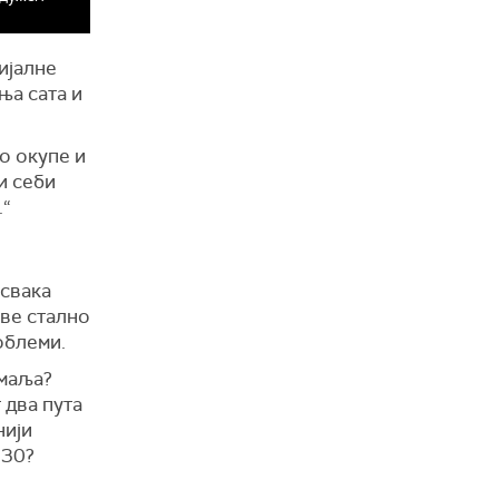
ијалне
ња сата и
о окупе и
и себи
.“
 свака
иве стално
облеми.
емаља?
 два пута
нији
.30?