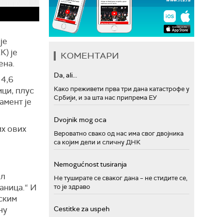
је
К) је
КОМЕНТАРИ
ена.
Da, ali...
 4,6
Како преживети прва три дана катастрофе у
мци, плус
Србији, и за шта нас припрема ЕУ
амент је
Dvojnik mog oca
их ових
Вероватно свако од нас има свог двојника
са којим дели и сличну ДНК
Nemogućnost tusiranja
ол
Не туширате се сваког дана – не стидите се,
аница.“ И
то је здраво
пским
ну
Cestitke za uspeh