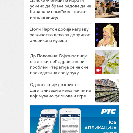
Дански ученици ће морати
усмено да бране радове да не
би варали помоћу вештачке
интелигенције
Доли Партон добија награду
за животно дело за допринос
американа музици
Др Половина: Гојазност није
естетски, већ здравствени
проблем – терапија се не сме
прекидати на своју руку
Од колекције до клика –
дигитализација мења начин на
који чувамо филмове и игре