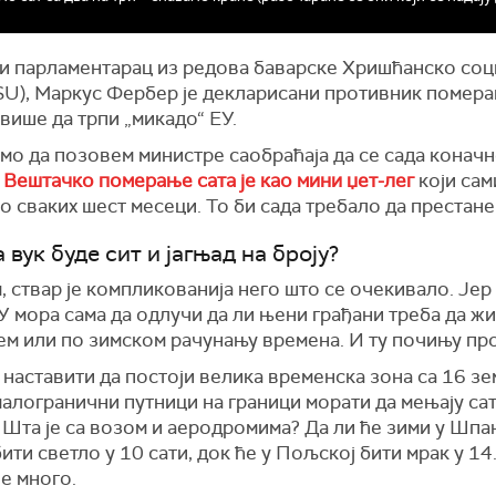
и парламентарац из редова баварске Хришћанско соц
SU), Маркус Фербер је декларисани противник помера
више да трпи „микадо“ ЕУ.
мо да позовем министре саобраћаја да се сада коначн
.
Вештачко померање сата је као мини џет-лег
који сам
 сваких шест месеци. То би сада требало да престане
 вук буде сит и јагњад на броју?
 ствар је компликованија него што се очекивало. Јер
 мора сама да одлучи да ли њени грађани треба да ж
ем или по зимском рачунању времена. И ту почињу пр
 наставити да постоји велика временска зона са 16 з
алогранични путници на граници морати да мењају сат
Шта је са возом и аеродромима? Да ли ће зими у Шпа
ити светло у 10 сати, док ће у Пољској бити мрак у 14
е много.