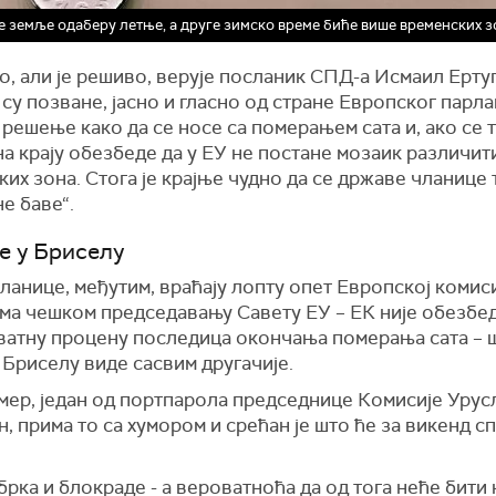
е земље одаберу летње, а друге зимско време биће више временских з
о, али је решиво, верује посланик СПД-а Исмаил Ерту
су позване, јасно и гласно од стране Европског парла
решење како да се носе са померањем сата и, ако се т
на крају обезбеде да у ЕУ не постане мозаик различит
их зона. Стога је крајње чудно да се државе чланице
е баве“.
је у Бриселу
анице, међутим, враћају лопту опет Европској комиси
ема чешком председавању Савету ЕУ – ЕК није обезбе
ватну процену последица окончања померања сата – 
 Бриселу виде сасвим другачије.
мер, један од портпарола председнице Комисије Урус
н, прима то са хумором и срећан је што ће за викенд с
брка и блокраде - а вероватноћа да од тога неће бити 