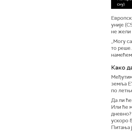
сну)
Европск
уније (C
не жели 
„Могу са
то реше
намећемо
Како да
Међутим,
земља ЕУ
по летњ
Да ли ће
Или ће м
дневно? 
ускоро б
Питања ј