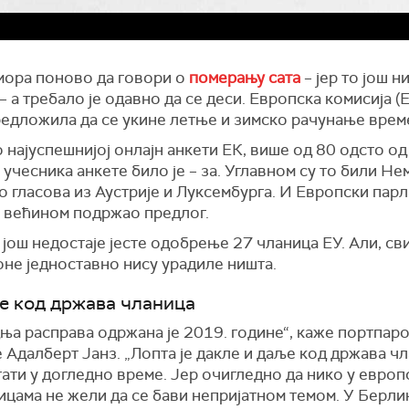
мора поново да говори о
померању сата
– јер то још ни
– а требало је одавно да се деси. Европска комисија (Е
редложила да се укине летње и зимско рачунање врем
 најуспешнијој онлајн анкети ЕК, више од 80 одсто од
учесника анкете било је – за. Углавном су то били Не
 гласова из Аустрије и Луксембурга. И Европски парл
 већином подржао предлог.
још недостаје јесте одобрење 27 чланица ЕУ. Али, св
оне једноставно нису урадиле ништа.
је код држава чланица
ња расправа одржана је 2019. године“, каже портпар
 Адалберт Јанз. „Лопта је дакле и даље код држава чл
тати у догледно време. Јер очигледно да нико у евро
ицама не жели да се бави непријатном темом. У Берли