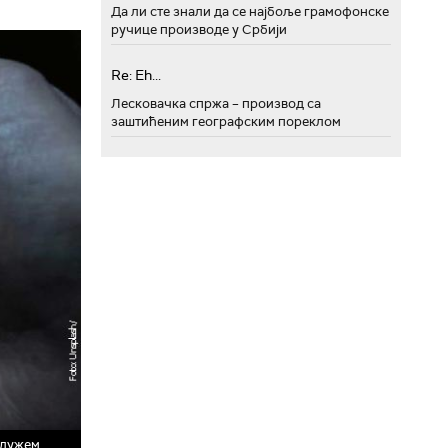
Да ли сте знали да се најбоље грамофонске
ручице производе у Србији
Re: Eh...
Лесковачка спржа – производ са
заштићеним географским пореклом
у дужем