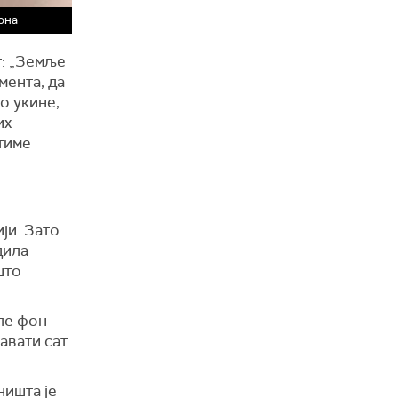
она
г: „Земље
мента, да
о укине,
их
 тиме
ји. Зато
дила
што
ле фон
павати сат
ништа је