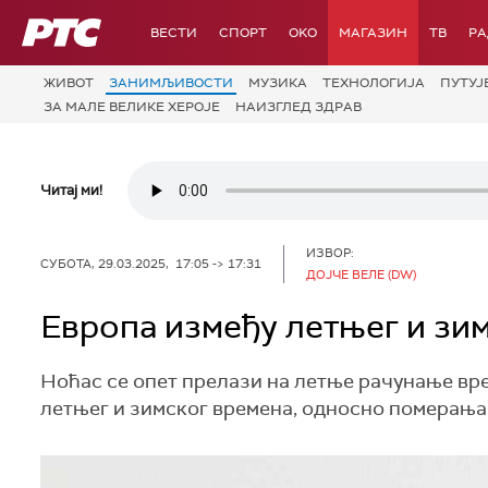
РТС
ВЕСТИ
СПОРТ
OKO
МАГАЗИН
ТВ
Р
ЖИВОТ
ЗАНИМЉИВОСТИ
МУЗИКА
ТЕХНОЛОГИЈA
ПУТУЈ
ЗА МАЛЕ ВЕЛИКЕ ХЕРОЈЕ
НАИЗГЛЕД ЗДРАВ
Читај ми!
ИЗВОР:
СУБОТА, 29.03.2025, 17:05 -> 17:31
ДОЈЧЕ ВЕЛЕ (DW)
Европа између летњег и зи
Ноћас се опет прелази на летње рачунање вре
летњег и зимског времена, односно померања с