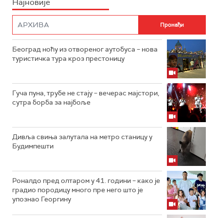
Најновије
Београд ноћу из отвореног аутобуса – нова
туристичка тура кроз престоницу
Гуча пуна, трубе не стају – вечерас мајстори,
сутра борба за најбоље
Дивља свиња залутала на метро станицу у
Будимпешти
Роналдо пред олтаром у 41. години – како је
градио породицу много пре него што је
упознао Георгину