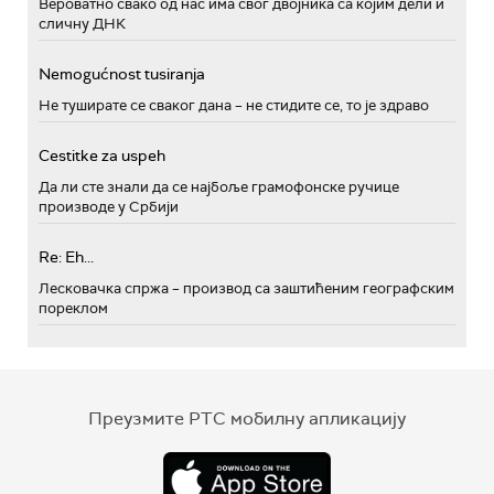
Вероватно свако од нас има свог двојника са којим дели и
сличну ДНК
Nemogućnost tusiranja
Не туширате се сваког дана – не стидите се, то је здраво
Cestitke za uspeh
Да ли сте знали да се најбоље грамофонске ручице
производе у Србији
Re: Eh...
Лесковачка спржа – производ са заштићеним географским
пореклом
Преузмите РТС мобилну апликацију