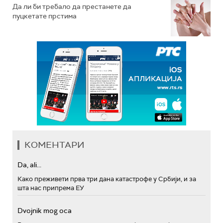
Да ли би требало да престанете да
пуцкетате прстима
КОМЕНТАРИ
Da, ali...
Како преживети прва три дана катастрофе у Србији, и за
шта нас припрема ЕУ
Dvojnik mog oca