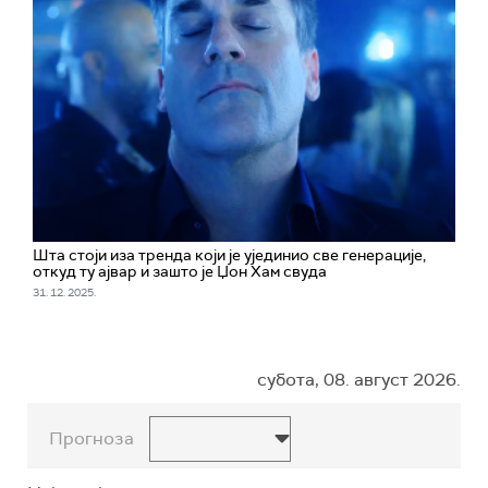
Шта стоји иза тренда који је ујединио све генерације,
откуд ту ајвар и зашто је Џон Хам свуда
31. 12. 2025.
субота, 08. август 2026.
Прогноза