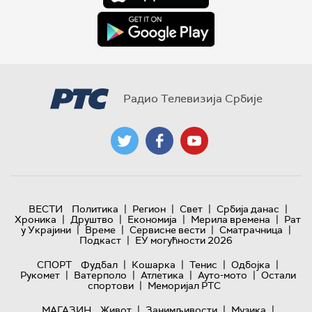
Радио Телевизија Србије
|
|
|
|
ВЕСТИ
Политика
Регион
Свет
Србија данас
|
|
|
|
Хроника
Друштво
Економија
Мерила времена
Рат
|
|
|
|
у Украјини
Време
Сервисне вести
Сматрачница
|
Подкаст
ЕУ могућности 2026
|
|
|
|
СПОРТ
Фудбал
Кошарка
Тенис
Одбојка
|
|
|
|
Рукомет
Ватерполо
Атлетика
Ауто-мото
Остали
|
спортови
Меморијал РТС
|
|
|
МАГАЗИН
Живот
Занимљивости
Музика