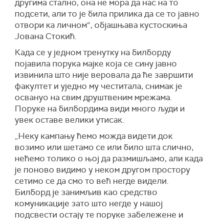
другима стално, она не мора да нас на то
подсети, али то је била прилика да се то јавно
отвори ка личном“, објашњава кустоскиња
Јована Стокић.
Када се у једном тренутку на билборду
појавила порука мајке која се сину јавно
извинила што није веровала да ће завршити
факултет и уједно му честитала, снимак је
освануо на свим друштвеним мрежама.
Поруке на билбордима види много људи и
увек оставе велики утисак.
„Неку кампању ћемо можда видети док
возимо или шетамо се или било шта слично,
нећемо толико о њој да размишљамо, али када
је поново видимо у неком другом простору
сетимо се да смо то већ негде видели.
Билборд је занимљив као средство
комуникације зато што негде у нашој
подсвести остају те поруке забележене и