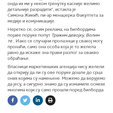
онда их ми у неком тренутку касније желимо
детаљније разрадити“, истакла је
Симона
Ж
икић, пи-ар менаџерка Факултета за
медије и комуникације.
Неретко се, осим реклама, на билбордима
појаве поруке попут
Тражим девојку, Волим
те
… Иако се случајни пролазнци у свакој могу
пронаћи, само она особа која је то желела
јавно да искаже зна прави разлог за овакво
обраћање.
Власници маркетиншких агенција нису желели
да открију да ли су ове поруке дошле до срца
оних којима су намењене. Можемо да верујемо
да јесу, а сигурно знамо да су измамиле осмехе
многима који су само прошли поред билборда.