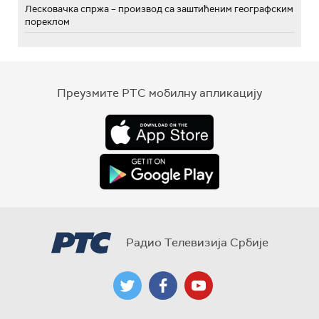
Лесковачка спржа – производ са заштићеним географским
пореклом
Преузмите РТС мобилну апликацију
Радио Телевизија Србије