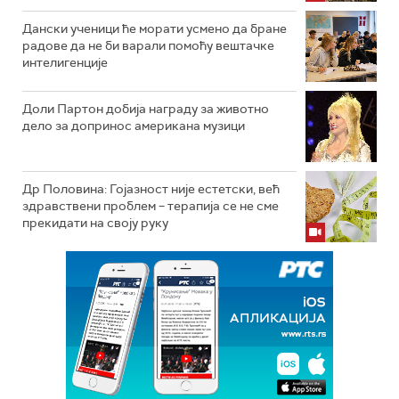
Дански ученици ће морати усмено да бране
радове да не би варали помоћу вештачке
интелигенције
Доли Партон добија награду за животно
дело за допринос американа музици
Др Половина: Гојазност није естетски, већ
здравствени проблем – терапија се не сме
прекидати на своју руку