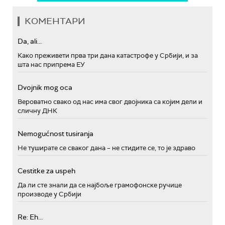
КОМЕНТАРИ
Da, ali...
Како преживети прва три дана катастрофе у Србији, и за
шта нас припрема ЕУ
Dvojnik mog oca
Вероватно свако од нас има свог двојника са којим дели и
сличну ДНК
Nemogućnost tusiranja
Не туширате се сваког дана – не стидите се, то је здраво
Cestitke za uspeh
Да ли сте знали да се најбоље грамофонске ручице
производе у Србији
Re: Eh...