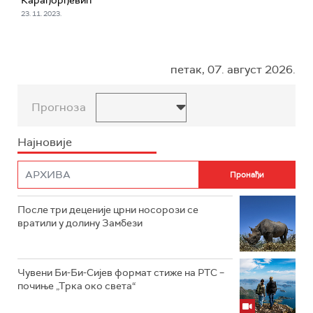
Карађорђевић
23. 11. 2023.
петак, 07. август 2026.
Прогноза
Најновије
После три деценије црни носорози се
вратили у долину Замбези
Чувени Би-Би-Сијев формат стиже на РТС –
почиње „Трка око света“