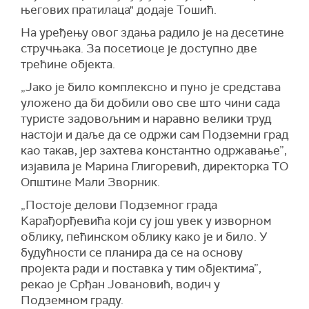
његових пратилаца" додаје Тошић.
На уређењу овог здања радило је на десетине
стручњака. За посетиоце је доступно две
трећине објекта.
„Јако је било комплексно и пуно је средстава
уложено да би добили ово све што чини сада
туристе задовољним и наравно велики труд
настоји и даље да се одржи сам Подземни град
као такав, јер захтева константно одржавање”,
изјавила је Марина Глигоревић, директорка ТО
Општине Мали Зворник.
„Постоје делови Подземног града
Карађорђевића који су још увек у изворном
облику, пећинском облику како је и било. У
будућности се планира да се на основу
пројекта ради и поставка у тим објектима”,
рекао је Срђан Јовановић, водич у
Подземном граду.