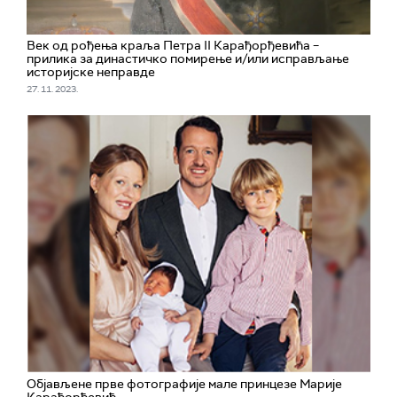
Век од рођења краља Петра II Карађорђевића –
прилика за династичко помирење и/или исправљање
историјске неправде
27. 11. 2023.
Објављене прве фотографије мале принцезе Марије