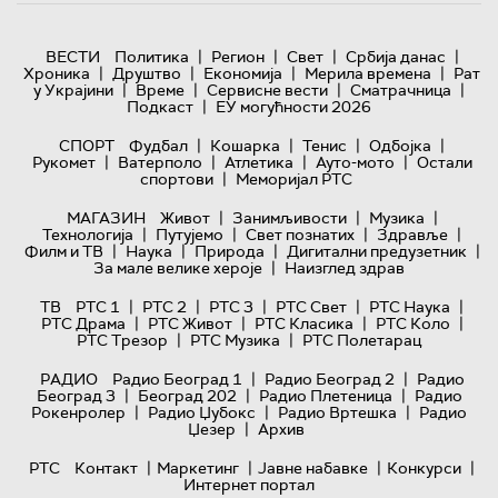
|
|
|
|
ВЕСТИ
Политика
Регион
Свет
Србија данас
|
|
|
|
Хроника
Друштво
Економија
Мерила времена
Рат
|
|
|
|
у Украјини
Време
Сервисне вести
Сматрачница
|
Подкаст
ЕУ могућности 2026
|
|
|
|
СПОРТ
Фудбал
Кошарка
Тенис
Одбојка
|
|
|
|
Рукомет
Ватерполо
Атлетика
Ауто-мото
Остали
|
спортови
Меморијал РТС
|
|
|
МАГАЗИН
Живот
Занимљивости
Музика
|
|
|
|
Технологијa
Путујемо
Свет познатих
Здравље
|
|
|
|
Филм и ТВ
Наука
Природа
Дигитални предузетник
|
За мале велике хероје
Наизглед здрав
|
|
|
|
|
ТВ
РТС 1
РТС 2
РТС 3
РТС Свет
РТС Наука
|
|
|
|
РТС Драма
РТС Живот
РТС Класика
РТС Коло
|
|
РТС Трезор
РТС Музика
РТС Полетарац
|
|
РАДИО
Радио Београд 1
Радио Београд 2
Радио
|
|
|
Београд 3
Београд 202
Радио Плетеница
Радио
|
|
|
Рокенролер
Радио Џубокс
Радио Вртешка
Радио
|
Џезер
Архив
|
|
|
|
РТС
Контакт
Маркетинг
Јавне набавке
Конкурси
Интернет портал