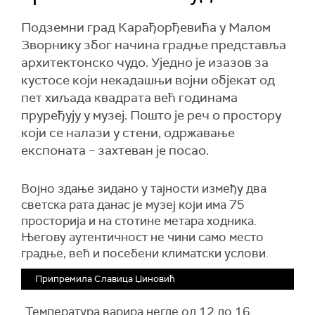
Подземни град Карађорђевића у Малом
Зворнику због начина градње представља
архитектонско чудо. Уједно је изазов за
кустосе који некадашњи војни објекат од
пет хиљада квадрата већ годинама
пруређују у музеј. Пошто је реч о простору
који се налази у стени, одржавање
експоната – захтеван је посао.
Војно здање зидано у тајности између два
светска рата данас је музеј који има 75
просторија и на стотине метара ходника.
Његову аутентичност не чини само место
градње, већ и посебени климатски услови.
Припремила Славица Џиновић
„Температура варира негде од 12 до 16