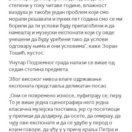
степени у току читаве године, влажност
ваздуха је такође један проблем који смо
морали решавати и пуних пет година смо се ми
борили да ти услови буду прилагођени и да
намештај и музејски експонати који су овде
унешени да буду уређени тако да услови
одговару њима и они условима”, каже Зоран
Тошић, кустос.
Унутар Подземног града налази се више од
седам стотина предмета.
Због високог нивоа влаге одржавање
експоната представља деликатан посао.
„Они се повремено износе, луфитрају се, перу.
То је више једна сценографија него једна
класична музејска поставка, јер су посетиоци
у прилици да додирну, да осете, да омиршу, да
чују ове експонате и да се удубе у перод о
којем говоре, да уђу у у причу краља Петра и