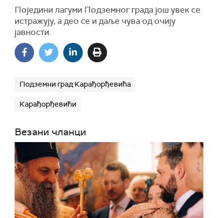
Поједини лагуми Подземног града још увек се
истражују, а део се и даље чува од очију
јавности.
Подземни град Карађорђевића
Карађорђевићи
Везани чланци