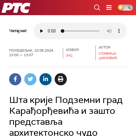
РТС
Читај ми!
АУТОР:
ИЗВОР:
ПОНЕДЕЉАК, 10.06.2024,
СЛАВИЦА
13:00 -> 13:07
РТС
ЏИНОВИЋ
Шта крије Подземни град
Карађорђевића и зашто
представља
архитектонско чудо