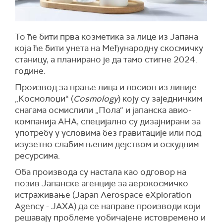
То ће бити прва козметика за лице из Јапана
која ће бити унета на Међународну скосмичку
станицу, а планирано је да тамо стигне 2024.
године.
Производ за прање лица и лосион из линије
„Космолоџи“ (
Cosmology
) коју су заједничким
снагама осмислили „Пола“ и јапанска авио-
компанија АНА, специјално су дизајнирани за
употребу у условима без гравитације или под
изузетно слабим њеним дејством и оскудним
ресурсима.
Оба производа су настала као одговор на
позив Јапанске агенције за аерокосмичко
истраживање (Japan Aerospace eXploration
Agency - JAXA) да се направе производи који
решавају проблеме уобичајене истовремено и