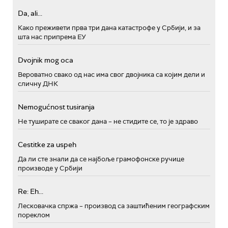
Da, ali...
Како преживети прва три дана катастрофе у Србији, и за
шта нас припрема ЕУ
Dvojnik mog oca
Вероватно свако од нас има свог двојника са којим дели и
сличну ДНК
Nemogućnost tusiranja
Не туширате се сваког дана – не стидите се, то је здраво
Cestitke za uspeh
Да ли сте знали да се најбоље грамофонске ручице
производе у Србији
Re: Eh...
Лесковачка спржа – производ са заштићеним географским
пореклом