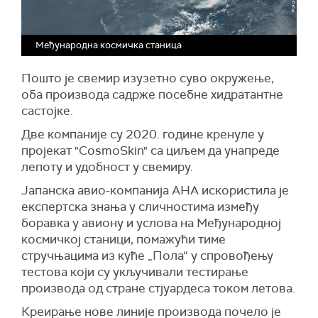
Међународна космичка станица
Пошто је свемир изузетно суво окружење,
оба производа садрже посебне хидратантне
састојке.
Две компаније су 2020. године кренуле у
пројекат "CosmoSkin" са циљем да унапреде
лепоту и удобност у свемиру.
Јапанска авио-компанија АНА искористила је
експертска знања у сличностима између
боравка у авиону и услова на Међународној
космичкој станици, помажући тиме
стручњацима из куће „Пола“ у спровођењу
тестова који су укључивали тестирање
производа од стране стјуардеса током летова.
Креирање нове линије производа почело је