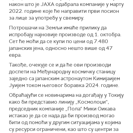
након што је JAXA одабрала компаније у марту
2022. године које ће направити први лосион
за лице за употребу у свемиру.
Потрошачи на Земљи имаће прилику да
испробају најновије производе од 1. октобра.
Сет ће моћи да се купи по цени од 7.480
јапанских јена, односно нешто више од 47
евра.
Такође, очекује се и да ће ови производи
доспети на Међународну космичку станицу
заједно са јапанским астронаутом Кимијаијем
Јуијем током његовог боравка 2024. године.
Обраћајући се новинарима на догађају у Токију
како би представио линију „Космолоџи“,
председник компаније „Пола“ Мики Оикава
истакао је да се нада да би производ могао
бити од помоћи у другим ситуацијама у којима
су ресурси ограничени, као што су центри за