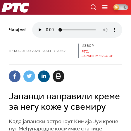
РТС
Читај ми!
ИЗВОР:
ПЕТАК, 01.09.2023, 20:41 -> 20:52
РТС,
JAPANTIMES.CO.JP
Јапанци направили креме
за негу коже у свемиру
Када јапански астронаут Кимија Јуи крене
пут Међународне космичке станице