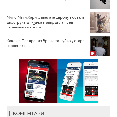
Мит о Мати Хари: Завела је Европу, постала
двострука шпијунка и завршила пред
стрељачким водом
Како се Предраг из Врања заљубио у старе
часовнике
КОМЕНТАРИ