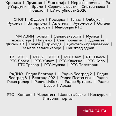
|
|
|
|
Хроника
Друштво
Економија
Мерила времена
Рат
|
|
|
|
у Украјини
Време
Сервисне вести
Сматрачница
|
Подкаст
ЕУ могућности 2026
|
|
|
|
СПОРТ
Фудбал
Кошарка
Тенис
Одбојка
|
|
|
|
Рукомет
Ватерполо
Атлетика
Ауто-мото
Остали
|
спортови
Меморијал РТС
|
|
|
МАГАЗИН
Живот
Занимљивости
Музика
|
|
|
|
Технологијa
Путујемо
Свет познатих
Здравље
|
|
|
|
Филм и ТВ
Наука
Природа
Дигитални предузетник
|
За мале велике хероје
Наизглед здрав
|
|
|
|
|
ТВ
РТС 1
РТС 2
РТС 3
РТС Свет
РТС Наука
|
|
|
|
РТС Драма
РТС Живот
РТС Класика
РТС Коло
|
|
РТС Трезор
РТС Музика
РТС Полетарац
|
|
РАДИО
Радио Београд 1
Радио Београд 2
Радио
|
|
|
Београд 3
Београд 202
Радио Плетеница
Радио
|
|
|
Рокенролер
Радио Џубокс
Радио Вртешка
Радио
|
Џезер
Архив
|
|
|
|
РТС
Контакт
Маркетинг
Јавне набавке
Конкурси
Интернет портал
МАПА САЈТА