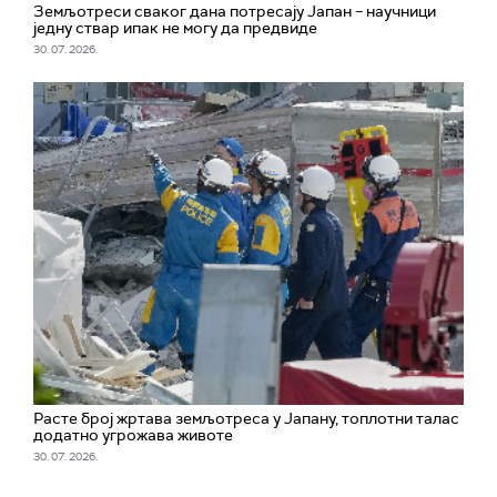
Земљотреси сваког дана потресају Јапан – научници
једну ствар ипак не могу да предвиде
30. 07. 2026.
Расте број жртава земљотреса у Јапану, топлотни талас
додатно угрожава животе
30. 07. 2026.