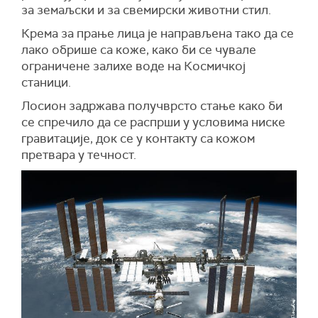
за земаљски и за свемирски животни стил.
Крема за прање лица је направљена тако да се
лако обрише са коже, како би се чувале
ограничене залихе воде на Космичкој
станици.
Лосион задржава получврсто стање како би
се спречило да се распрши у условима ниске
гравитације, док се у контакту са кожом
претвара у течност.