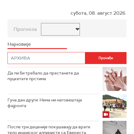
субота, 08. август 2026.
Прогноза
Најновије
Да ли би требало да престанете да
пуцкетате прстима
Гуча дан други: Нема ни наговештаја
фајронта
После три деценије покушавају да врате
тело индијског алпинисте са Евереста