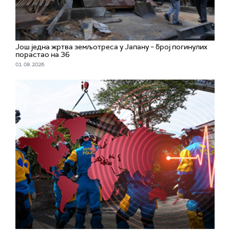
Још једна жртва земљотреса у Јапану – број погинулих
порастао на 36
01. 08. 2026.