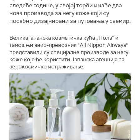
следеће године, у својој торби имаће два
нова производа за негу коже који су
посебно дизајнирани за путовања у свемир.
Велика јапанска козметичка кућа „Пола“ и
тамошњи авио-превозник "All Nippon Airways"
представили су специјалне производе за негу
коже које ће користити Јапанска агенција за
аерокосмичко истраживање.