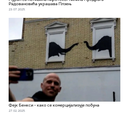
Радовановића украшава Плзењ
23. 07. 2025.
Фејк Бенкси – како се комерцијализује побуна
27. 02. 2025.