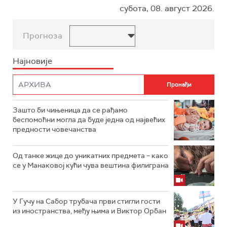
субота, 08. август 2026.
Прогноза
Најновије
Зашто би чињеница да се рађамо
беспомоћни могла да буде једна од највећих
предности човечанства
Од танке жице до уникатних предмета – како
се у Манаковој кући чува вештина филиграна
У Гучу на Сабор трубача први стигли гости
из иностранства, међу њима и Виктор Орбан