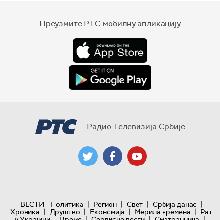
Преузмите РТС мобилну апликацију
Радио Телевизија Србије
|
|
|
|
ВЕСТИ
Политика
Регион
Свет
Србија данас
|
|
|
|
Хроника
Друштво
Економија
Мерила времена
Рат
|
|
|
|
у Украјини
Време
Сервисне вести
Сматрачница