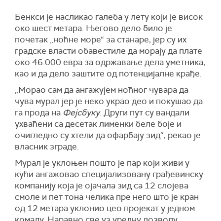
Бенкси је насликао галеба у лету који је висок
око шест метара. Његово дело било је
почетак „ноћне море“ за станаре, јер су их
градске власти
обавестиле да морају да плате
око 46.000 евра за одржавање дела уметника,
као и да дело заштите од потенцијалне крађе.
„Морао сам да ангажујем ноћног чувара да
чува мурал јер је неко украо део и покушао да
га прода на
Фејсбуку
. Други пут су вандали
ухваћени са десетак лименки беле боје и
очигледно су хтели да офарбају зид“, рекао је
власник зграде.
Мурал је уклоњен пошто је пар који живи у
кући
ангажовао специјализовану грађевинску
компанију
која је ојачала зид
са 12 слојева
смоле и пет тона челика пре него што је кран
од 12 метара уклонио цео пројекат у једном
комаду.
Наравно све уз уредну дозволу