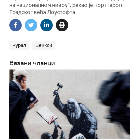
на националном нивоу“,
рекао је портпарол
Градског већа Лоустофта.
мурал
Бенкси
Везани чланци