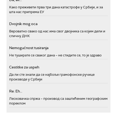
Како преживети прва три дана катастрофе у Србији, и за
шта нас припрема ЕУ
Dvojnik mog oca
Вероватно свако од нас има свог двојника са којим дели и
сличну ДНК
Nemogućnost tusiranja
Не туширате се сваког дана – не стидите се, то је здраво
Cestitke za uspeh
Да ли сте знали да се најбоље грамофонске ручице
производе у Србији
Re: Eh...
Лесковачка спржа – производ са заштићеним географским
пореклом