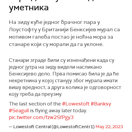
уметника
На зиду куће једног брачног пара у
Лоустофту у Британији Бенксијев мурал са
мотивом галеба постао је ноћна мора за
станаре који су морали да га уклоне.
Станари зграде били су изненађени када су
једног јутра на зиду видели насликано
Бенксијево дело. Прва помисао била је да ће
некретнина у којој станују због мурала имати
вишу вредност, а друга колика је одговорност
коју треба да преузму.
The last section of the
#Lowestoft
#Banksy
#Seagull
is flying away later today.
pic.twitter.com/fzw2SfPgy3
— Lowestoft Central (@LowestoftCentr1)
May 22, 2023