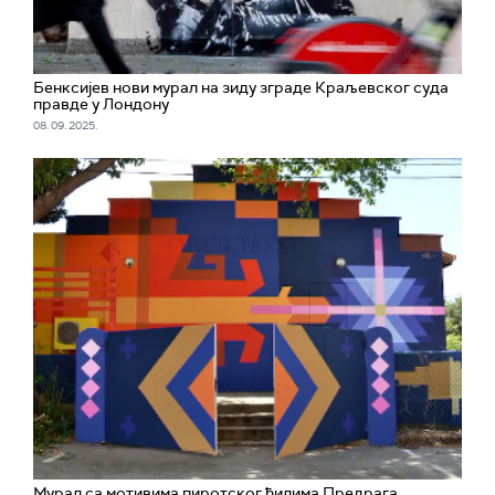
Бенксијев нови мурал на зиду зграде Краљевског суда
правде у Лондону
08. 09. 2025.
Мурал са мотивима пиротског ћилима Предрага