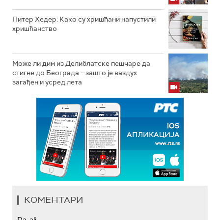
Питер Хедер: Како су хришћани напустили
хришћанство
Може ли дим из Делиблатске пешчаре да
стигне до Београда – зашто је ваздух
загађен и усред лета
КОМЕНТАРИ
Da, ali...