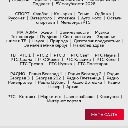
|
Подкаст
ЕУ могућности 2026
|
|
|
|
СПОРТ
Фудбал
Кошарка
Тенис
Одбојка
|
|
|
|
Рукомет
Ватерполо
Атлетика
Ауто-мото
Остали
|
спортови
Меморијал РТС
|
|
|
МАГАЗИН
Живот
Занимљивости
Музика
|
|
|
|
Технологијa
Путујемо
Свет познатих
Здравље
|
|
|
|
Филм и ТВ
Наука
Природа
Дигитални предузетник
|
За мале велике хероје
Наизглед здрав
|
|
|
|
|
ТВ
РТС 1
РТС 2
РТС 3
РТС Свет
РТС Наука
|
|
|
|
РТС Драма
РТС Живот
РТС Класика
РТС Коло
|
|
РТС Трезор
РТС Музика
РТС Полетарац
|
|
РАДИО
Радио Београд 1
Радио Београд 2
Радио
|
|
|
Београд 3
Београд 202
Радио Плетеница
Радио
|
|
|
Рокенролер
Радио Џубокс
Радио Вртешка
Радио
|
Џезер
Архив
|
|
|
|
РТС
Контакт
Маркетинг
Јавне набавке
Конкурси
Интернет портал
МАПА САЈТА