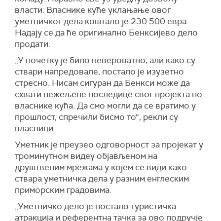
власти. Власнике куће уклањање овог
уметничког дела коштало је 230.500 евра.
Надају се да ће оригинално Бенксијево дело
продати.
„У почетку је било невероватно, али како су
ствари напредовале, постало је изузетно
стресно. Нисам сигуран да Бeнкси
може да
схвати
нежељене последице
свог пројекта по
власнике кућа.
Да смо могли да се вратимо у
прошлост, спречили бисмо то“, рекли су
власници.
Уметник је преузео одговорност за пројекат у
троминутном видеу објављеном на
друштвеним мрежама у којем се види како
ствара уметничка дела у разним енглеским
приморским градовима.
„Уметничко дело је постало туристичка
атракција и референтна тачка за ово подручје