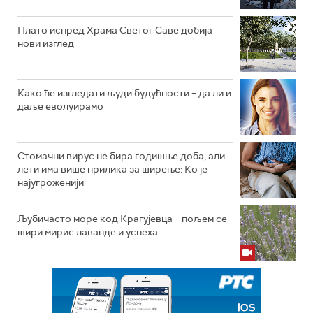
Плато испред Храма Светог Саве добија
нови изглед
Како ће изгледати људи будућности – да ли и
даље еволуирамо
Стомачни вирус не бира годишње доба, али
лети има више прилика за ширење: Ко је
најугроженији
Љубичасто море код Крагујевца – пољем се
шири мирис лаванде и успеха