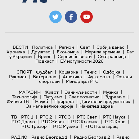
|
|
|
|
ВЕСТИ
Политика
Регион
Свет
Србија данас
|
|
|
|
Хроника
Друштво
Економија
Мерила времена
Рат
|
|
|
|
у Украјини
Време
Сервисне вести
Сматрачница
|
Подкаст
ЕУ могућности 2026
|
|
|
|
СПОРТ
Фудбал
Кошарка
Тенис
Одбојка
|
|
|
|
Рукомет
Ватерполо
Атлетика
Ауто-мото
Остали
|
спортови
Меморијал РТС
|
|
|
МАГАЗИН
Живот
Занимљивости
Музика
|
|
|
|
Технологијa
Путујемо
Свет познатих
Здравље
|
|
|
|
Филм и ТВ
Наука
Природа
Дигитални предузетник
|
За мале велике хероје
Наизглед здрав
|
|
|
|
|
ТВ
РТС 1
РТС 2
РТС 3
РТС Свет
РТС Наука
|
|
|
|
РТС Драма
РТС Живот
РТС Класика
РТС Коло
|
|
РТС Трезор
РТС Музика
РТС Полетарац
|
|
РАДИО
Радио Београд 1
Радио Београд 2
Радио