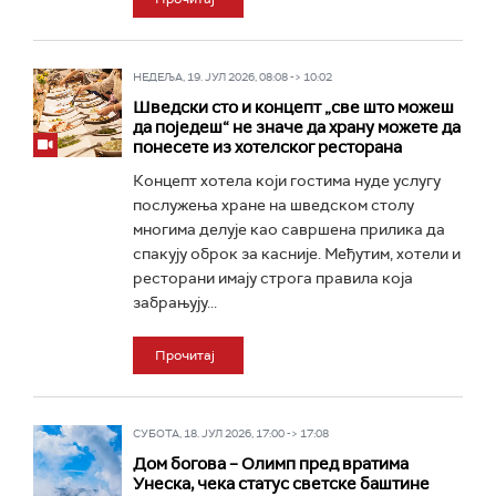
НЕДЕЉА, 19. ЈУЛ 2026, 08:08 -> 10:02
Шведски сто и концепт „све што можеш
да поједеш“ не значе да храну можете да
понесете из хотелског ресторана
Концепт хотела који гостима нуде услугу
послужења хране на шведском столу
многима делује као савршена прилика да
спакују оброк за касније. Међутим, хотели и
ресторани имају строга правила која
забрањују...
Прочитај
СУБОТА, 18. ЈУЛ 2026, 17:00 -> 17:08
Дом богова – Олимп пред вратима
Унеска, чека статус светске баштине