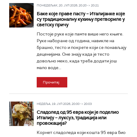
ПОНЕДЕЉАК, 20. ЈУЛ 2026, 20:20 -> 20:21
Баке које праве пасту – Италијанке које
су традиционалну кухињу претвориле у
светску причу
Постоје руке које памте више него књиге.
Руке наборане од година, навикле на
брашно, тесто и покрете који се понављају
деценијама. Оне знају када је тесто
довољно меко, када треба додати још
мало воде...
Прочитај
НЕДЕЉА, 19. ЈУЛ 2026, 20:00 -> 20:03
Сладолед од 95 евра који је поделио
Италију – луксуз, традиција или
провокација?
Корнет сладоледа који кошта 95 евра био