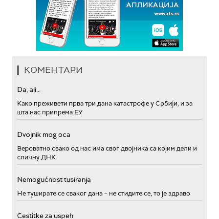
КОМЕНТАРИ
Da, ali...
Како преживети прва три дана катастрофе у Србији, и за
шта нас припрема ЕУ
Dvojnik mog oca
Вероватно свако од нас има свог двојника са којим дели и
сличну ДНК
Nemogućnost tusiranja
Не туширате се сваког дана – не стидите се, то је здраво
Cestitke za uspeh