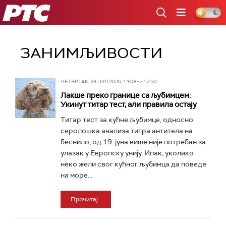
РТС
ЗАНИМЉИВОСТИ
ЧЕТВРТАК, 23. ЈУЛ 2026, 14:08 -> 17:50
Лакше преко границе са љубимцем:
Укинут титар тест, али правила остају
Титар тест за кућне љубимце, односно
серолошка анализа титра антитела на
беснило, од 19. јуна више није потребан за
улазак у Европску унију. Ипак, уколико
неко жели свог кућног љубимца да поведе
на море...
Прочитај