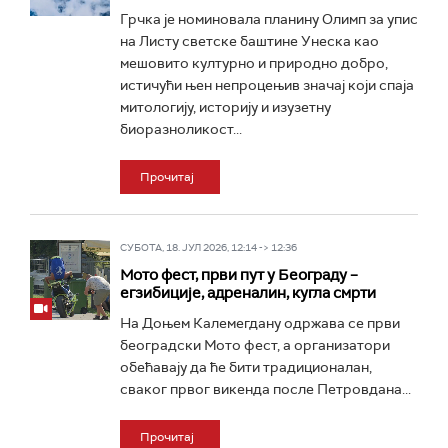
Грчка је номиновала планину Олимп за упис
на Листу светске баштине Унеска као
мешовито културно и природно добро,
истичући њен непроцењив значај који спаја
митологију, историју и изузетну
биоразноликост...
Прочитај
СУБОТА, 18. ЈУЛ 2026, 12:14 -> 12:36
Мото фест, први пут у Београду –
егзибиције, адреналин, кугла смрти
На Доњем Калемегдану одржава се први
београдски Мото фест, а организатори
обећавају да ће бити традиционалан,
сваког првог викенда после Петровдана...
Прочитај