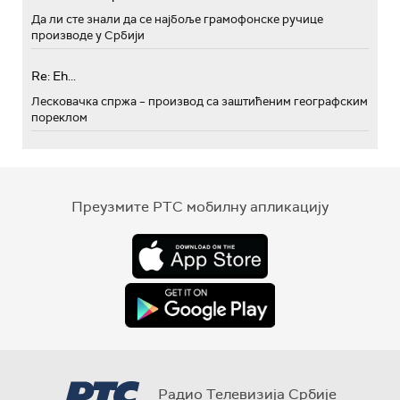
Да ли сте знали да се најбоље грамофонске ручице
производе у Србији
Re: Eh...
Лесковачка спржа – производ са заштићеним географским
пореклом
Преузмите РТС мобилну апликацију
Радио Телевизија Србије