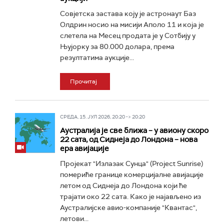
Совјетска застава коју је астронаут Баз
Олдрин носио на мисији Аполо 11 и која је
слетела на Месец продата је у Сотбију у
Њујорку за 80.000 долара, према
резултатима аукције...
Прочитај
СРЕДА, 15. ЈУЛ 2026, 20:20 -> 20:20
Аустралија је све ближа – у авиону скоро
22 сата, од Сиднеја до Лондона – нова
ера авијације
Пројекат "Излазак Сунца" (Project Sunrise)
помериће границе комерцијалне авијације
летом од Сиднеја до Лондона који ће
трајати око 22 сата. Како је најављено из
Аустралијске авио-компаније "Квантас",
летови...