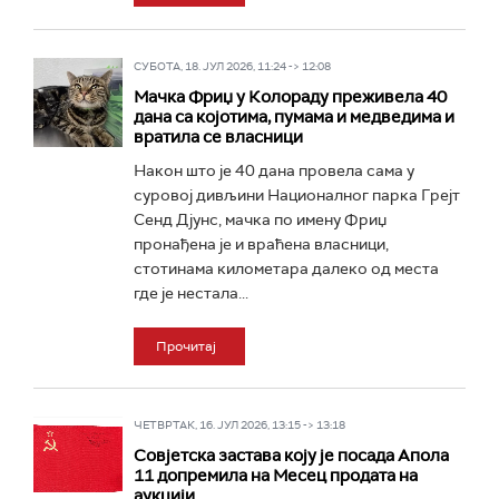
СУБОТА, 18. ЈУЛ 2026, 11:24 -> 12:08
Мачка Фриџ у Колораду преживела 40
дана са којотима, пумама и медведима и
вратила се власници
Након што је 40 дана провела сама у
суровој дивљини Националног парка Грејт
Сенд Дјунс, мачка по имену Фриџ
пронађена је и враћена власници,
стотинама километара далеко од места
где је нестала...
Прочитај
ЧЕТВРТАК, 16. ЈУЛ 2026, 13:15 -> 13:18
Совјетска застава коју је посада Апола
11 допремила на Месец продата на
аукцији