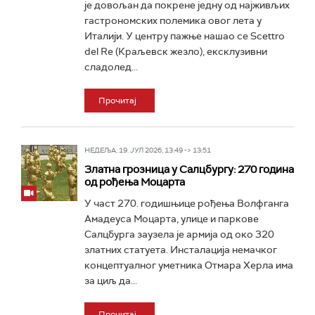
је довољан да покрене једну од најживљих
гастрономских полемика овог лета у
Италији. У центру пажње нашао се Scettro
del Re (Краљевск жезло), ексклузивни
сладолед...
Прочитај
НЕДЕЉА, 19. ЈУЛ 2026, 13:49 -> 13:51
Златна грозница у Салцбургу: 270 година
од рођења Моцарта
У част 270. годишњице рођења Волфганга
Амадеуса Моцарта, улице и паркове
Салцбурга заузела је армија од око 320
златних статуета. Инсталација немачког
концептуалног уметника Отмара Херла има
за циљ да...
Прочитај