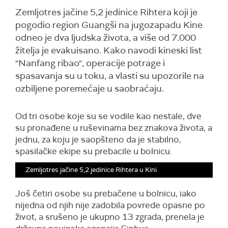
Zemljotres jačine 5,2 jedinice Rihtera koji je
pogodio region Guangši na jugozapadu Kine
odneo je dva ljudska života, a više od 7.000
žitelja je evakuisano. Kako navodi kineski list
"Nanfang ribao", operacije potrage i
spasavanja su u toku, a vlasti su upozorile na
ozbiljene poremećaje u saobraćaju.
Od tri osobe koje su se vodile kao nestale, dve
su pronađene u ruševinama bez znakova života, a
jednu, za koju je saopšteno da je stabilno,
spasilačke ekipe su prebacile u bolnicu.
Zemljotres jačine 5,2 jedinice Rihtera u Kini
Još četiri osobe su prebačene u bolnicu, iako
nijedna od njih nije zadobila povrede opasne po
život, a srušeno je ukupno 13 zgrada, prenela je