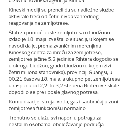
državna novinska agencija Sinhua.
Kineski mediji su preneli da su nadležne službe
aktivirale treći od četiri nivoa vanrednog
reagovanja na zemljotrese.
Štab za pomoć posle zemljotresa u Liudžouu
izdao je 18. maja izveštaj o situaciji, u kojem se
navodi da je, prema zvaničnim merenjima
Kineskog centra za mrežu za zemljotrese,
zemljotres jačine 5,2 jedinice Rihtera dogodio se
u okrugu Liudžou, gradu Liudžou (u kojem živi
četiri miliona stanovnika), provinciji Guangsi, u
00.21 časova 18. maja, a ukupno pet zemljotresa
u rasponu od 2,2 do 3,2 stepena Rihterove skale
dogodilo se pre i posle glavnog potresa.
Komunikacije, struja, voda, gas i saobraćaj u zoni
zemljotresa funkcionišu normalno.
Trenutno se ulažu svi napori u potragu za
nestalim osobama, obeležavanje područja