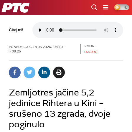
RTS
Čitaj mi!
IZVOR:
PONEDELJAK, 18.05.2026, 08:10 -
> 08:25
TANJUG
Zemljotres jačine 5,2
jedinice Rihtera u Kini –
srušeno 13 zgrada, dvoje
poginulo