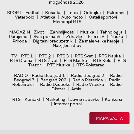
mogućnosti 2026
|
|
|
|
|
SPORT
Fudbal
Košarka
Tenis
Odbojka
Rukomet
|
|
|
|
Vaterpolo
Atletika
Auto-moto
Ostali sportovi
Memorijal RTS
|
|
|
|
MAGAZIN
Život
Zanimljivosti
Muzika
Tehnologija
|
|
|
|
|
Putujemo
Svet poznatih
Zdravlje
Film i TV
Nauka
|
|
|
Priroda
Digitalni preduzetnik
Za male velike heroje
Naizgled zdrav
|
|
|
|
|
TV
RTS 1
RTS 2
RTS 3
RTS Svet
RTS Nauka
|
|
|
|
RTS Drama
RTS Život
RTS Klasika
RTS Kolo
RTS
|
|
Trezor
RTS Muzika
RTS Poletarac
|
|
RADIO
Radio Beograd 1
Radio Beograd 2
Radio
|
|
|
Beograd 3
Beograd 202
Radio Pletenica
Radio
|
|
|
Rokenroler
Radio Džuboks
Radio Vrteška
Radio
|
Džezer
Arhiv
|
|
|
RTS
Kontakt
Marketing
Javne nabavke
Konkursi
|
Internet portal
MAPA SAJTA