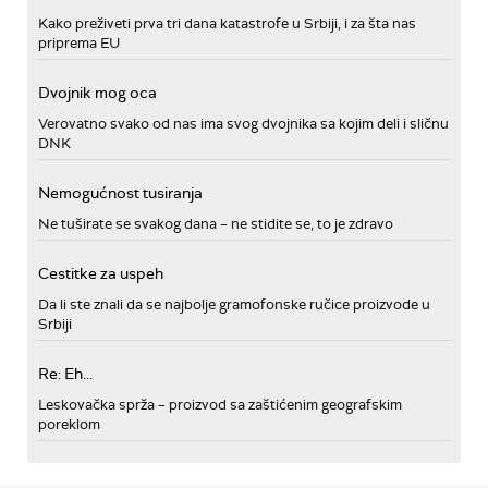
Kako preživeti prva tri dana katastrofe u Srbiji, i za šta nas
priprema EU
Dvojnik mog oca
Verovatno svako od nas ima svog dvojnika sa kojim deli i sličnu
DNK
Nemogućnost tusiranja
Ne tuširate se svakog dana – ne stidite se, to je zdravo
Cestitke za uspeh
Da li ste znali da se najbolje gramofonske ručice proizvode u
Srbiji
Re: Eh...
Leskovačka sprža – proizvod sa zaštićenim geografskim
poreklom