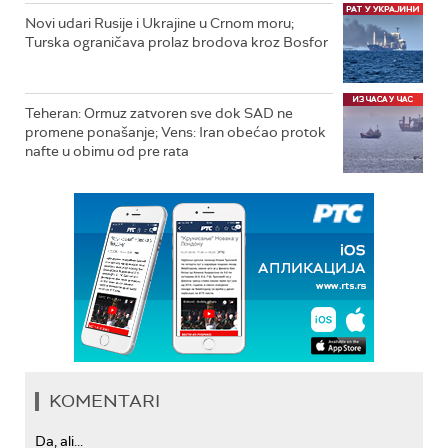
Novi udari Rusije i Ukrajine u Crnom moru;
Turska ograničava prolaz brodova kroz Bosfor
Teheran: Ormuz zatvoren sve dok SAD ne
promene ponašanje; Vens: Iran obećao protok
nafte u obimu od pre rata
KOMENTARI
Da, ali...