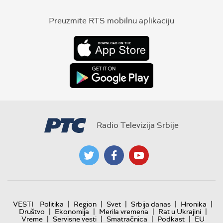
Preuzmite RTS mobilnu aplikaciju
Radio Televizija Srbije
|
|
|
|
|
VESTI
Politika
Region
Svet
Srbija danas
Hronika
|
|
|
|
Društvo
Ekonomija
Merila vremena
Rat u Ukrajini
|
|
|
|
Vreme
Servisne vesti
Smatračnica
Podkast
EU