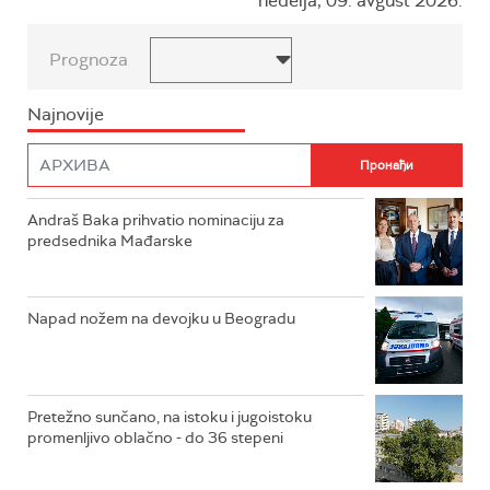
nedelja, 09. avgust 2026.
Prognoza
Najnovije
Andraš Baka prihvatio nominaciju za
predsednika Mađarske
Napad nožem na devojku u Beogradu
Pretežno sunčano, na istoku i jugoistoku
promenljivo oblačno - do 36 stepeni