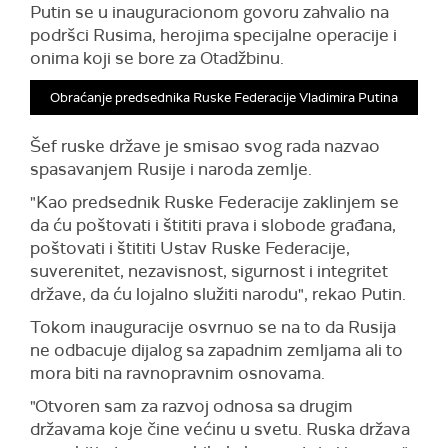
Putin se u inauguracionom
govoru zahvalio na
podršci Rusima, herojima specijalne operacije i
onima koji se bore za Otadžbinu.
Obraćanje predsednika Ruske Federacije Vladimira Putina
Šef
ruske
države je smisao svog rada nazvao
spasavanjem Rusije i naroda zemlje.
"Kao predsednik Ruske Federacije zaklinje
m
se
da ću poštovati i štititi prava i slobode građana,
poštovati i štititi Ustav Ruske Federacije,
suverenitet, nezavisnost, sigurnost i integritet
države, da ću lojalno služiti narodu",
rekao Putin
.
Tokom inauguracije osvrnuo se na to da
Rusija
ne odbacuje dijalog sa zapadnim zemljama ali to
mora biti na ravnopravnim osnovama.
"Otvoren sam za razvoj odnosa sa drugim
državama koje čine većinu u svetu. Ruska država