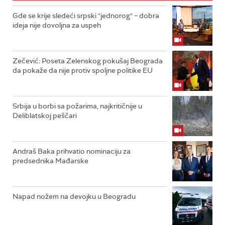
Gde se krije sledeći srpski "jednorog" – dobra
ideja nije dovoljna za uspeh
Zečević: Poseta Zelenskog pokušaj Beograda
da pokaže da nije protiv spoljne politike EU
Srbija u borbi sa požarima, najkritičnije u
Deliblatskoj peščari
Andraš Baka prihvatio nominaciju za
predsednika Mađarske
Napad nožem na devojku u Beogradu