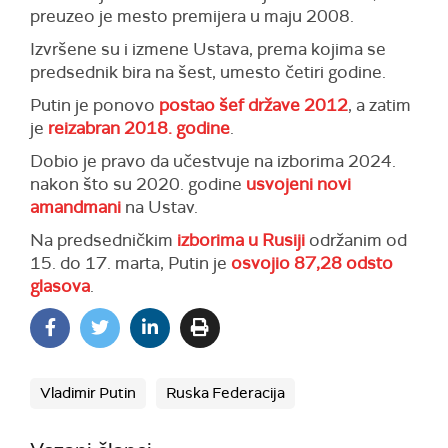
preuzeo je mesto premijera u maju 2008.
Izvršene su i izmene Ustava, prema kojima se
predsednik bira na šest, umesto četiri godine.
Putin je ponovo
postao šef države 2012
, a zatim
je
reizabran 2018. godine
.
Dobio je pravo da učestvuje na izborima 2024.
nakon što su 2020. godine
usvojeni novi
amandmani
na Ustav.
Na predsedničkim
izborima u Rusiji
održanim od
15. do 17. marta, Putin je
osvojio 87,28 odsto
glasova
.
Vladimir Putin
Ruska Federacija