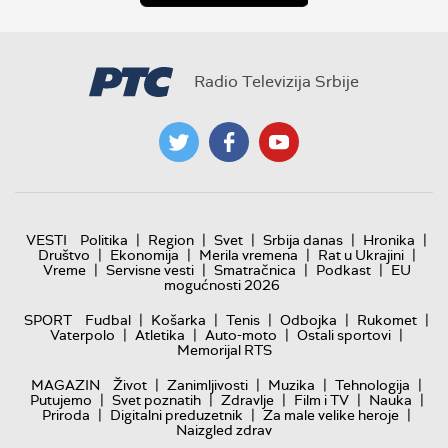
Radio Televizija Srbije
|
|
|
|
|
VESTI
Politika
Region
Svet
Srbija danas
Hronika
|
|
|
|
Društvo
Ekonomija
Merila vremena
Rat u Ukrajini
|
|
|
|
Vreme
Servisne vesti
Smatračnica
Podkast
EU
mogućnosti 2026
|
|
|
|
|
SPORT
Fudbal
Košarka
Tenis
Odbojka
Rukomet
|
|
|
|
Vaterpolo
Atletika
Auto-moto
Ostali sportovi
Memorijal RTS
|
|
|
|
MAGAZIN
Život
Zanimljivosti
Muzika
Tehnologija
|
|
|
|
|
Putujemo
Svet poznatih
Zdravlje
Film i TV
Nauka
|
|
|
Priroda
Digitalni preduzetnik
Za male velike heroje
Naizgled zdrav