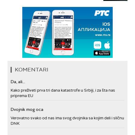
KOMENTARI
Da, ali...
Kako preživeti prva tri dana katastrofe u Srbiji, i za šta nas
priprema EU
Dvojnik mog oca
Verovatno svako od nas ima svog dvojnika sa kojim deli i sličnu
DNK