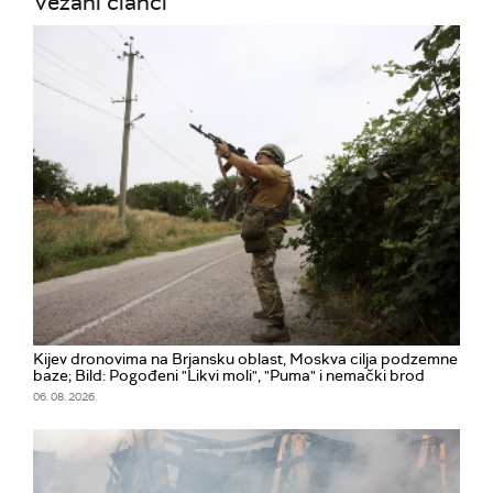
Vezani članci
Kijev dronovima na Brjansku oblast, Moskva cilja podzemne
baze; Bild: Pogođeni "Likvi moli", "Puma" i nemački brod
06. 08. 2026.