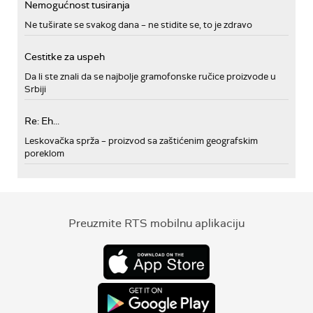
Nemogućnost tusiranja
Ne tuširate se svakog dana – ne stidite se, to je zdravo
Cestitke za uspeh
Da li ste znali da se najbolje gramofonske ručice proizvode u
Srbiji
Re: Eh...
Leskovačka sprža – proizvod sa zaštićenim geografskim
poreklom
Preuzmite RTS mobilnu aplikaciju