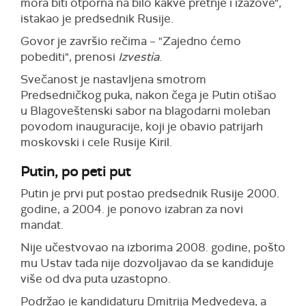
mora biti otporna na bilo kakve pretnje i izazove",
istakao je predsednik Rusije.
G
ovor je završio rečima
– "
Zajedno ćemo
pobediti", prenosi
Izvestia
.
Svečanost je nastavljena smot
r
om
Predsedničkog puka, nakon čega je Putin otišao
u Blagoveštenski sabor na blagodarni moleban
povodom inauguracije, koji je obavio patrijarh
moskovski i cele Rusije Kiril.
Putin, po peti put
Putin je prvi put postao predsednik
R
usije 2000.
godine, a 2004. je ponovo izabran za novi
mandat.
N
ije učestvovao na izborima 2008. godine, pošto
mu Ustav tada nije dozvoljavao da se kandiduje
više od dva puta uzastopno.
Podržao je kandidaturu Dmitrija Medvedeva, a