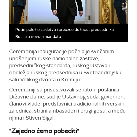
Putin položio zakletvu i preuzeo dužnost predsednika
Rusije u novom mandatu
Ceremonija inauguracije počela je svečanim
unošenjem ruske nacionalne zastave,
predsedničkog standarda, ruskog Ustava i
obeležja ruskog predsednika u Svetoandrejsku
salu Velikog dvorca u Kremlju.
Ceremoniji su prisustvovali senatori, poslanici
Državne dume, sudije Ustavnog suda, guverneri,
članovi vlade, predstavnici tradicionalnih verskih
zajednica, strani ambasadori i drugi gosti, a među
njima i Stiven Sigal.
"Zajedno ćemo pobediti"