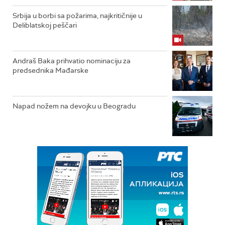
Srbija u borbi sa požarima, najkritičnije u
Deliblatskoj peščari
Andraš Baka prihvatio nominaciju za
predsednika Mađarske
Napad nožem na devojku u Beogradu