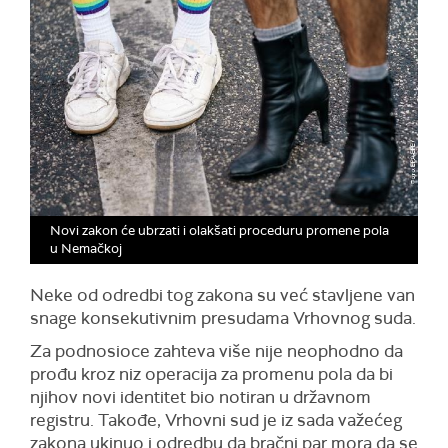
Novi zakon će ubrzati i olakšati proceduru promene pola
u Nemačkoj
Neke od odredbi tog zakona su već stavljene van
snage konsekutivnim presudama Vrhovnog suda.
Za podnosioce zahteva više nije neophodno da
prođu kroz niz operacija za promenu pola da bi
njihov novi identitet bio notiran u državnom
registru. Takođe, Vrhovni sud je iz sada važećeg
zakona ukinuo i odredbu da bračni par mora da se