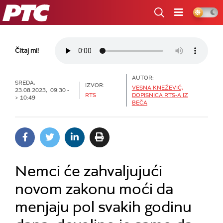
RTS
Čitaj mi!
AUTOR:
SREDA,
IZVOR:
VESNA KNEŽEVIĆ,
23.08.2023, 09:30 -
RTS
DOPISNICA RTS-A IZ
> 10:49
BEČA
Nemci će zahvaljujući
novom zakonu moći da
menjaju pol svakih godinu