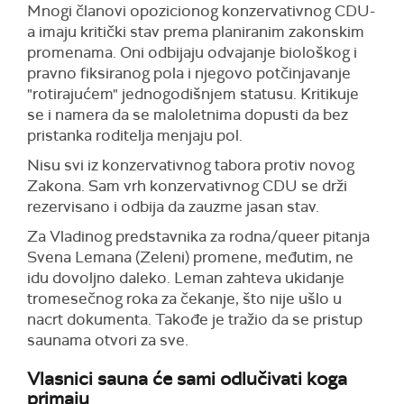
Mnogi članovi opozicionog konzervativnog CDU-
a imaju kritički stav prema planiranim zakonskim
promenama. Oni odbijaju odvajanje biološkog i
pravno fiksiranog pola i njegovo potčinjavanje
"rotirajućem" jednogodišnjem statusu. Kritikuje
se i namera da se maloletnima dopusti da bez
pristanka roditelja menjaju pol.
Nisu svi iz konzervativnog tabora protiv novog
Zakona. Sam vrh konzervativnog CDU se drži
rezervisano i odbija da zauzme jasan stav.
Za Vladinog predstavnika za rodna/queer pitanja
Svena Lemana (Zeleni) promene, međutim, ne
idu dovoljno daleko. Leman zahteva ukidanje
tromesečnog roka za čekanje, što nije ušlo u
nacrt dokumenta. Takođe je tražio da se pristup
saunama otvori za sve.
Vlasnici sauna će sami odlučivati koga
primaju