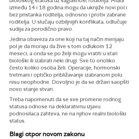
biološkog statusa uz saglasnost roditelja. Mladi
između 14 i 18 godina mogu da uknjiže novi pol i
bez pristanka roditelja, odnosno i protiv zabrane
roditelja. U slučaju ozbiljnijih konflikata, odlučuje
sudija za porodično pravo.
Jedina obaveza za one koji na taj način menjaju
pol je da moraju da žive s tom odlukom 12
meseci, a onda se po želji mogu vratiti u stari
biološki ili izabrati neki drugi. Sve to onoliko
često koliko osoba želi. Operacije, hormonski
tretmani i optičko približavanje izabranom polu
nisu neophodne. Dovoljno je da se državi saopšti
novo stanje stvari.
Treba napomenuti da se sve promene rodnog
statusa odnose na deklarativnu izjavu
podnosilaca zahteva, ne na njihov realni biološki
status.
Blagi otpor novom zakonu