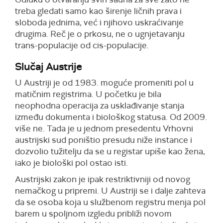
treba gledati samo kao širenje ličnih prava i
sloboda jednima, već i njihovo uskraćivanje
drugima. Reč je o prkosu, ne o ugnjetavanju
trans-populacije od cis-populacije.
Slučaj Austrije
U Austriji je od 1983. moguće promeniti pol u
matičnim registrima. U početku je bila
neophodna operacija za usklađivanje stanja
između dokumenta i biološkog statusa. Od 2009.
više ne. Tada je u jednom presedentu Vrhovni
austrijski sud poništio presudu niže instance i
dozvolio tužitelju da se u registar upiše kao žena,
iako je biološki pol ostao isti.
Austrijski zakon je ipak restriktivniji od novog
nemačkog u pripremi. U Austriji se i dalje zahteva
da se osoba koja u službenom registru menja pol
barem u spoljnom izgledu približi novom