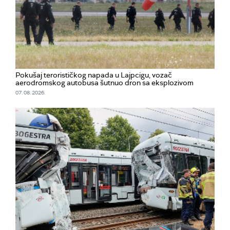
Pokušaj terorističkog napada u Lajpcigu, vozač
aerodromskog autobusa šutnuo dron sa eksplozivom
07. 08. 2026.