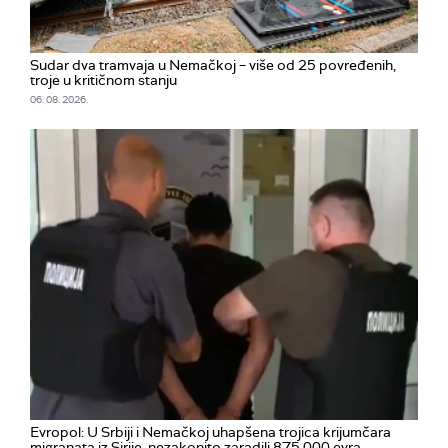
Sudar dva tramvaja u Nemačkoj – više od 25 povređenih,
troje u kritičnom stanju
06. 08. 2026.
Evropol: U Srbiji i Nemačkoj uhapšena trojica krijumčara
migranata iz Sirije, nezakonito zaradili 875.000 evra