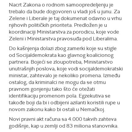
Nacrt Zakona o rodnom samoopredeljenju je
trebalo da bude dogovoren u vladi još u junu. Za
Zelene i Liberale je taj dokumenat odavno u vrhu
njihovih političkih prioriteta. Predložen je u
koordinaciji Ministarstva za porodicu, koje vode
Zeleni i Ministarstva pravosuđa pod Liberalima.
Do kašnjenja dolazi zbog zamerki koje su stigle
od Socijaldemokrata kao glavnog koalicionog
partnera. Bojeći se zloupotreba, Ministarstvo
unutrašnjih poslova, koje vodi socijaldemokratski
ministar, zahtevalo je nekoliko promena. Između
ostalog, da kriminalci ne mogu da se otmu
pravnom gonjenju tako što će otežati
identifikaciju promenom pola. Egzekutiva se
takođe boji da bi i odbijeni azilanti koristili rupe u
novom zakonu kako bi ostali u Nemačkoj.
Novi pravni akt računa sa 4.000 takvih zahteva
godišnje, kap u zemlji od 83 miliona stanovnika.