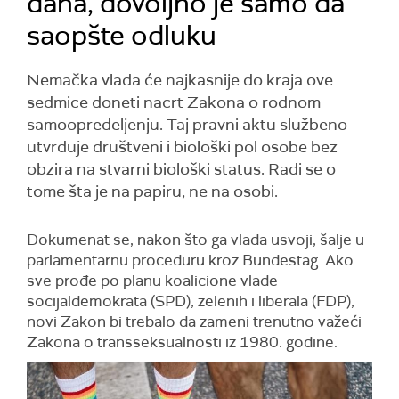
dana, dovoljno je samo da
saopšte odluku
Nemačka vlada će najkasnije do kraja ove
sedmice doneti nacrt Zakona o rodnom
samoopredeljenju. Taj pravni aktu službeno
utvrđuje društveni i biološki pol osobe bez
obzira na stvarni biološki status. Radi se o
tome šta je na papiru, ne na osobi.
Dokumenat se, nakon što ga vlada usvoji, šalje u
parlamentarnu proceduru kroz Bundestag. Ako
sve prođe po planu koalicione vlade
socijaldemokrata (SPD), zelenih i liberala (FDP),
novi Zakon bi trebalo da zameni trenutno važeći
Zakona o transseksualnosti iz 1980. godine.