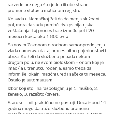
razvede pre nego što jedna ili obe strane
promene status u matičnom registru.
Ko sada u Nemačkoj želi da da menja službeni
pol, mora da sudu predoči dva psihijatrijska
veštačenja. Taj proces traje između pet i 20
meseci i košta oko 1.800 evra.
Sa novim Zakonom o rodnom samoopredeljenju
vlada namerava da taj proces bitno pojednostavi i
ubrza. Ko želi da službeno pripada nekom
drugom polu, ne svom biološkom – onom koji je
imao/la u trenutku rođenja, samo treba da
informiše lokalni matični ured i sačeka tri meseca.
Ostalo je automatizam.
Izbor koji stoji na raspolaganju je 1. muško; 2.
žensko; 3. različito/divers.
Starosni limit praktično ne postoji. Deca ispod 14
godina mogu da traže službenu promenu