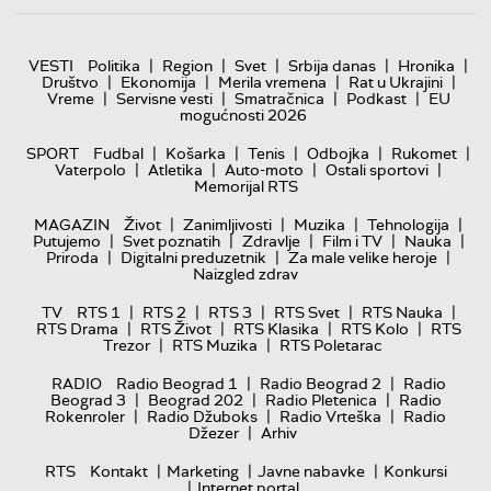
|
|
|
|
|
VESTI
Politika
Region
Svet
Srbija danas
Hronika
|
|
|
|
Društvo
Ekonomija
Merila vremena
Rat u Ukrajini
|
|
|
|
Vreme
Servisne vesti
Smatračnica
Podkast
EU
mogućnosti 2026
|
|
|
|
|
SPORT
Fudbal
Košarka
Tenis
Odbojka
Rukomet
|
|
|
|
Vaterpolo
Atletika
Auto-moto
Ostali sportovi
Memorijal RTS
|
|
|
|
MAGAZIN
Život
Zanimljivosti
Muzika
Tehnologija
|
|
|
|
|
Putujemo
Svet poznatih
Zdravlje
Film i TV
Nauka
|
|
|
Priroda
Digitalni preduzetnik
Za male velike heroje
Naizgled zdrav
|
|
|
|
|
TV
RTS 1
RTS 2
RTS 3
RTS Svet
RTS Nauka
|
|
|
|
RTS Drama
RTS Život
RTS Klasika
RTS Kolo
RTS
|
|
Trezor
RTS Muzika
RTS Poletarac
|
|
RADIO
Radio Beograd 1
Radio Beograd 2
Radio
|
|
|
Beograd 3
Beograd 202
Radio Pletenica
Radio
|
|
|
Rokenroler
Radio Džuboks
Radio Vrteška
Radio
|
Džezer
Arhiv
|
|
|
RTS
Kontakt
Marketing
Javne nabavke
Konkursi
|
Internet portal