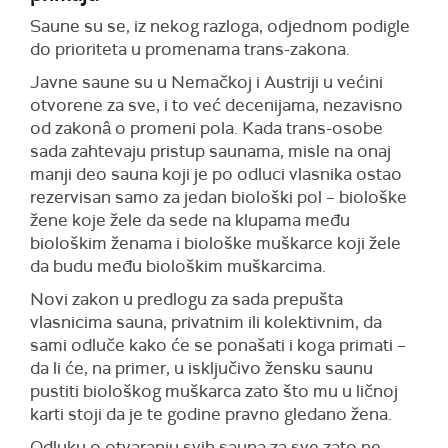
Saune su se, iz nekog razloga, odjednom podigle
do prioriteta u promenama trans-zakona.
Javne saune su u Nemačkoj i Austriji u većini
otvorene za sve, i to već decenijama, nezavisno
od zakonâ o promeni pola. Kada trans-osobe
sada zahtevaju pristup saunama, misle na onaj
manji deo sauna koji je po odluci vlasnika ostao
rezervisan samo za jedan biološki pol – biološke
žene koje žele da sede na klupama među
biološkim ženama i biološke muškarce koji žele
da budu među biološkim muškarcima.
Novi zakon u predlogu za sada prepušta
vlasnicima sauna, privatnim ili kolektivnim, da
sami odluče kako će se ponašati i koga primati –
da li će, na primer, u isključivo žensku saunu
pustiti biološkog muškarca zato što mu u ličnoj
karti stoji da je te godine pravno gledano žena.
Odluku o otvaranju svih sauna za sve zato ne