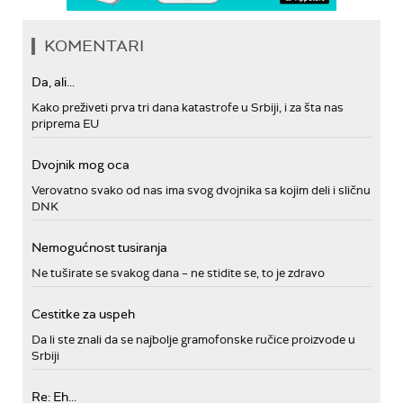
KOMENTARI
Da, ali...
Kako preživeti prva tri dana katastrofe u Srbiji, i za šta nas
priprema EU
Dvojnik mog oca
Verovatno svako od nas ima svog dvojnika sa kojim deli i sličnu
DNK
Nemogućnost tusiranja
Ne tuširate se svakog dana – ne stidite se, to je zdravo
Cestitke za uspeh
Da li ste znali da se najbolje gramofonske ručice proizvode u
Srbiji
Re: Eh...