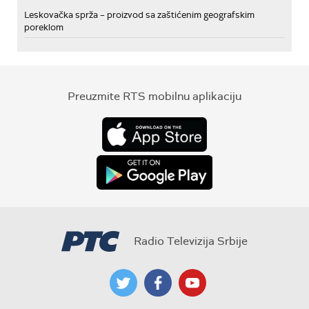
Leskovačka sprža – proizvod sa zaštićenim geografskim
poreklom
Preuzmite RTS mobilnu aplikaciju
Radio Televizija Srbije