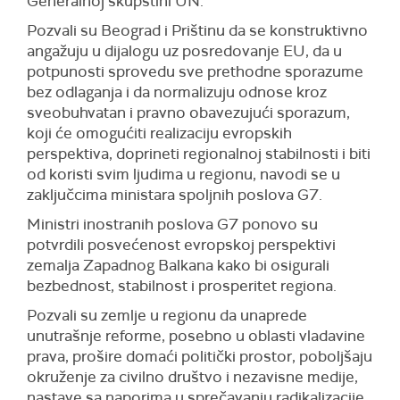
Generalnoj skupštini UN.
Pozvali su Beograd i Prištinu da se konstruktivno
angažuju u dijalogu uz posredovanje EU, da u
potpunosti sprovedu sve prethodne sporazume
bez odlaganja i da normalizuju odnose kroz
sveobuhvatan i pravno obavezujući sporazum,
koji će omogućiti realizaciju evropskih
perspektiva, doprineti regionalnoj stabilnosti i biti
od koristi svim ljudima u regionu, navodi se u
zaključcima ministara spoljnih poslova G7.
Ministri inostranih poslova G7 ponovo su
potvrdili posvećenost evropskoj perspektivi
zemalja Zapadnog Balkana kako bi osigurali
bezbednost, stabilnost i prosperitet regiona.
Pozvali su zemlje u regionu da unaprede
unutrašnje reforme, posebno u oblasti vladavine
prava, prošire domaći politički prostor, poboljšaju
okruženje za civilno društvo i nezavisne medije,
nastave sa naporima u sprečavanju radikalizacije