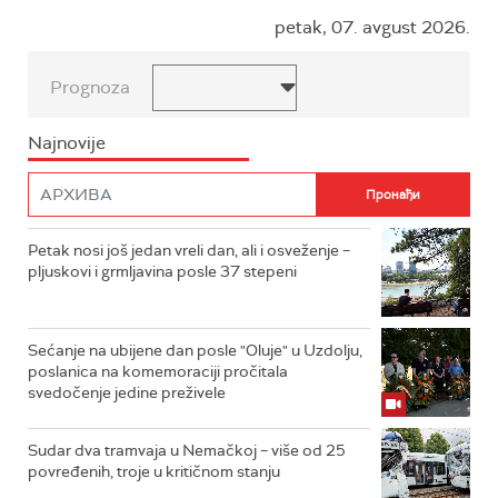
petak, 07. avgust 2026.
Prognoza
Najnovije
Petak nosi još jedan vreli dan, ali i osveženje –
pljuskovi i grmljavina posle 37 stepeni
Sećanje na ubijene dan posle "Oluje" u Uzdolju,
poslanica na komemoraciji pročitala
svedočenje jedine preživele
Sudar dva tramvaja u Nemačkoj – više od 25
povređenih, troje u kritičnom stanju