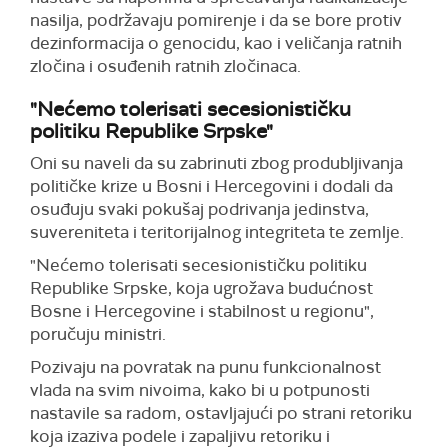
nasilja, podržavaju pomirenje i da se bore protiv
dezinformacija o genocidu, kao i veličanja ratnih
zločina i osuđenih ratnih zločinaca.
"Nećemo tolerisati secesionističku
politiku Republike Srpske"
Oni su naveli da su zabrinuti zbog produbljivanja
političke krize u Bosni i Hercegovini i dodali da
osuđuju svaki pokušaj podrivanja jedinstva,
suvereniteta i teritorijalnog integriteta te zemlje.
"Nećemo tolerisati secesionističku politiku
Republike Srpske, koja ugrožava budućnost
Bosne i Hercegovine i stabilnost u regionu",
poručuju ministri.
Pozivaju na povratak na punu funkcionalnost
vlada na svim nivoima, kako bi u potpunosti
nastavile sa radom, ostavljajući po strani retoriku
koja izaziva podele i zapaljivu retoriku i