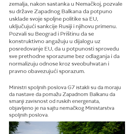
zemalja, nakon sastanka u Nemačkoj, pozvale
su države Zapadnog Balkana da potpuno
usklade svoje spoljne politike sa EU,
uključujući sankcije Rusiji i njihovu primenu.
Pozvali su Beograd i Prištinu da se
konstruktivno angažuju u dijalogu uz
posredovanje EU, da u potpunosti sprovedu
sve prethodne sporazume bez odlaganja i da
normalizuju odnose kroz sveobuhvatan i
pravno obavezujući sporazum.
Ministri spoljnih poslova G7 istakli su da moraju
da nastave da pomažu Zapadnom Balkanu da
smanji zavisnost od ruskih energenata,
objavljeno je na sajtu nemačkog Ministarstva
spoljnih poslova.