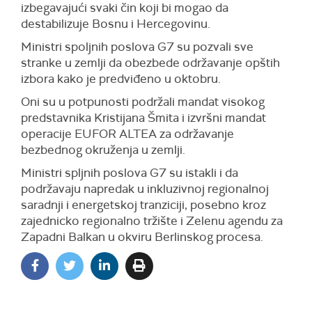
izbegavajući svaki čin koji bi mogao da
destabilizuje Bosnu i Hercegovinu.
Ministri spoljnih poslova G7 su pozvali sve
stranke u zemlji da obezbede održavanje opštih
izbora kako je predviđeno u oktobru.
Oni su u potpunosti podržali mandat visokog
predstavnika Kristijana Šmita i izvršni mandat
operacije EUFOR ALTEA za održavanje
bezbednog okruženja u zemlji.
Ministri spljnih poslova G7 su istakli i da
podržavaju napredak u inkluzivnoj regionalnoj
saradnji i energetskoj tranziciji, posebno kroz
zajednicko regionalno tržište i Zelenu agendu za
Zapadni Balkan u okviru Berlinskog procesa.