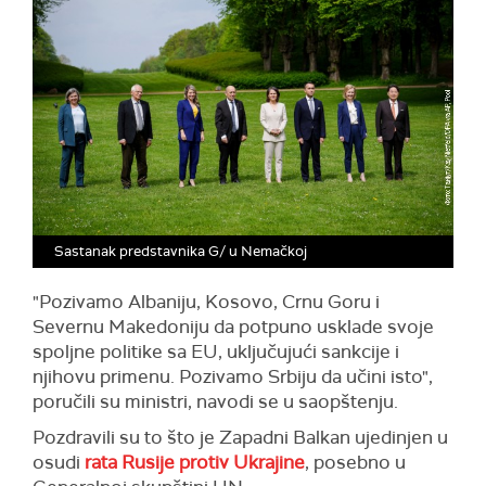
Sastanak predstavnika G/ u Nemačkoj
"Pozivamo Albaniju, Kosovo, Crnu Goru i
Severnu Makedoniju da potpuno usklade svoje
spoljne politike sa EU, uključujući sankcije i
njihovu primenu. Pozivamo Srbiju da učini isto",
poručili su ministri, navodi se u saopštenju.
Pozdravili su to što je Zapadni Balkan ujedinjen u
osudi
rata Rusije protiv Ukrajine
, posebno u